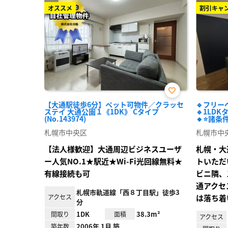
オススメ
割引キャ
お気
【大通駅徒歩6分】ペット可物件／クラッセ
🔹フリー
に入
ステイ 大通公園１《1DK》 Cタイプ
🔹1LD
り登
(No.143974)
🔸⭐諸条件
録
札幌市中央区
札幌市中
【法人様歓迎】大通周辺ビジネスユーザ
札幌・大
ー人気NO.1★駅近★Wi-Fi光回線無料★
トいただいて
有線接続も可
ビニ隣、
通アクセ
札幌市軌道線「西８丁目駅」徒歩3
アクセス
は落ち着
分
1DK
38.3m²
間取り
面積
アクセス
2006年 1月 築
築年数