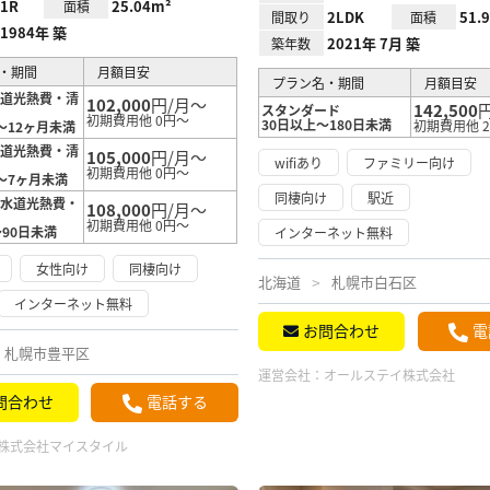
1R
25.04m²
面積
2LDK
51.
間取り
面積
1984年 築
2021年 7月 築
築年数
・期間
月額目安
プラン名・期間
月額目安
水道光熱費・清
102,000
円/月～
142,500
スタンダード
初期費用他 0円～
30日以上～180日未満
初期費用他 2
～12ヶ月未満
水道光熱費・清
105,000
円/月～
wifiあり
ファミリー向け
初期費用他 0円～
～7ヶ月未満
同棲向け
駅近
（水道光熱費・
108,000
円/月～
）
初期費用他 0円～
～90日未満
インターネット無料
女性向け
同棲向け
北海道
札幌市白石区
インターネット無料
お問合わせ
電
札幌市豊平区
運営会社：
オールステイ株式会社
問合わせ
電話する
株式会社マイスタイル