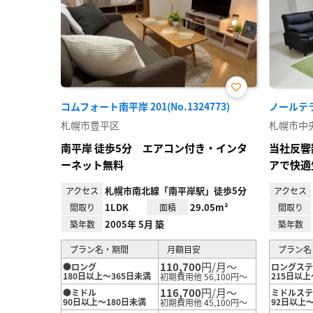
お気
コムフォート南平岸 201(No.1324773)
ノールテラス
に入
り登
札幌市豊平区
札幌市中
録
南平岸 徒歩5分 エアコン付き・インタ
当社反響
ーネット無料
アで快適
札幌市南北線「南平岸駅」徒歩5分
アクセス
アクセス
1LDK
29.05m²
間取り
面積
間取り
2005年 5月 築
築年数
築年数
プラン名・期間
月額目安
プラン名
110,700
円/月～
●ロング
ロングス
180日以上～365日未満
215日以上
初期費用他 56,100円～
116,700
円/月～
●ミドル
ミドルス
90日以上～180日未満
92日以上～
初期費用他 45,100円～