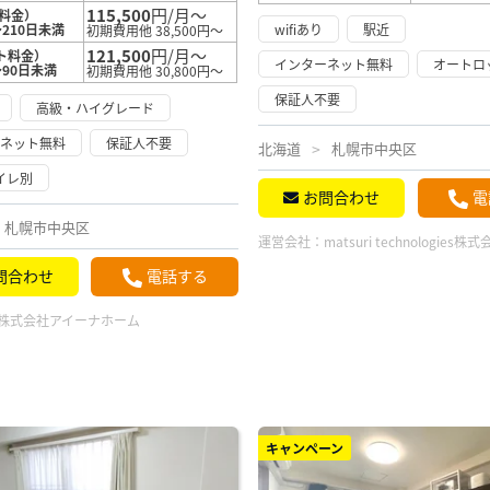
115,500
円/月～
料金）
210日未満
wifiあり
駅近
初期費用他 38,500円～
121,500
円/月～
ト料金）
インターネット無料
オートロ
～90日未満
初期費用他 30,800円～
保証人不要
高級・ハイグレード
ーネット無料
保証人不要
北海道
札幌市中央区
イレ別
お問合わせ
電
札幌市中央区
運営会社：
matsuri technologies株
問合わせ
電話する
株式会社アイーナホーム
キャンペーン