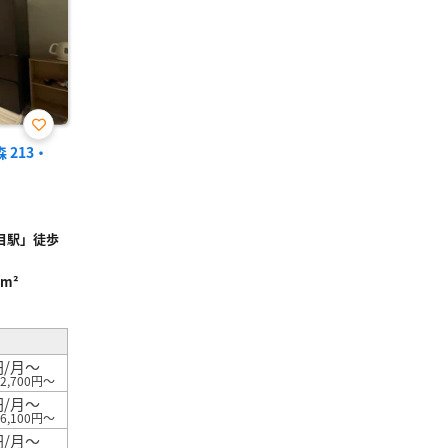
お気
 213・
に入
り登
録
目駅」徒歩
9m²
円/月～
2,700円～
円/月～
6,100円～
円/月～