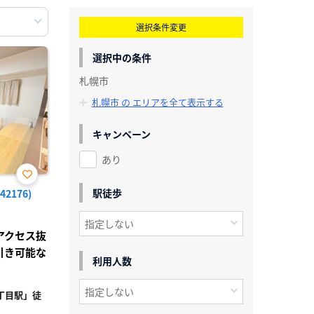
選択条件変更
選択中の条件
札幌市
札幌市 の エリアを全て表示する
キャンペーン
あり
お気
駅徒歩
2176)
に入
り登
録
アクセス抜
引き可能な
利用人数
丁目駅」徒