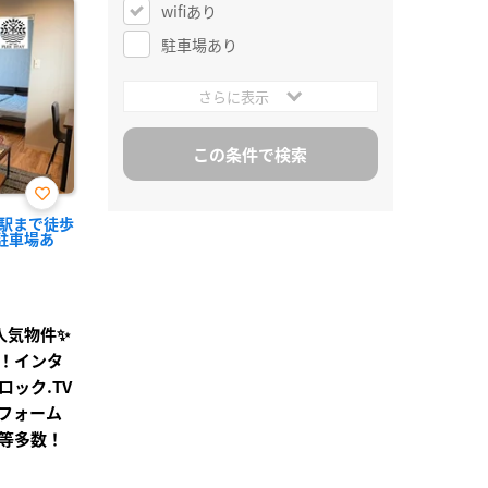
wifiあり
駐車場あり
さらに表示
お気
駅まで徒歩
に入
駐車場あ
り登
録
人気物件✨
！インタ
ック.TV
フォーム
等多数！