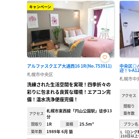
キャンペーン
お気
アルファスクエア大通西16 1R(No.753911)
中央区◎
に入
迎！✨A124
り登
札幌市中央区
録
札幌市中
洗練された生活空間を実現！四季折々の
彩りに包まれる良質な環境！エアコン完
アクセス
備！温水洗浄便座完備！
間取り
札幌市東西線「円山公園駅」徒歩13
築年数
アクセス
分
1R
25.5m²
間取り
面積
プラン名
1989年 6月 築
築年数
L（ロング
210日以上