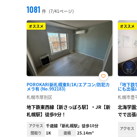
1081
件（7/41ページ）
オススメ
オススメ
お気
POROKARI新札幌東B/1K/エアコン/防犯カ
「地下鉄
に入
メラ有 (No.992183)
にも出張にも
り登
録
札幌市厚別区
札幌市豊
地下鉄東西線【新さっぽろ駅】・JR【新
北海学園
札幌駅】徒歩9分！
でで出張
千歳線「新札幌駅」徒歩10分
アクセス
アクセス
1K
25.14m²
間取り
面積