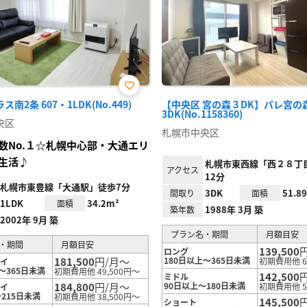
お気
南2条 607・1LDK(No.449)
【中央区 宮の森３DK】パレ宮の森
に入
3DK(No.1158360)
り登
央区
録
札幌市中央区
数No.１☆札幌中心部・大通エリ
生活♪
札幌市東西線「西２８丁
アクセス
12分
札幌市東豊線「大通駅」徒歩7分
3DK
51.8
間取り
面積
1LDK
34.2m²
面積
1988年 3月 築
築年数
2002年 9月 築
プラン名・期間
月額目安
・期間
月額目安
139,500
ロング
181,500
円/月～
180日以上～365日未満
初期費用他 6
テイ
～365日未満
初期費用他 49,500円～
142,500
ミドル
184,800
円/月～
90日以上～180日未満
初期費用他 5
テイ
215日未満
初期費用他 38,500円～
145,500
ショート