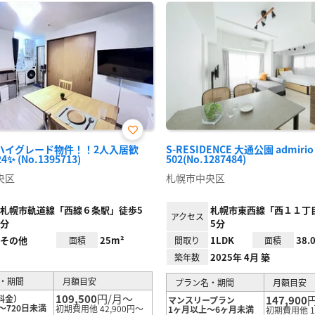
お気
ハイグレード物件！！2人入居歓
S-RESIDENCE 大通公園 admirio
に入
✨ (No.1395713)
502(No.1287484)
り登
録
央区
札幌市中央区
札幌市軌道線「西線６条駅」徒歩5
札幌市東西線「西１１丁
アクセス
分
5分
その他
25m²
1LDK
38.
面積
間取り
面積
2025年 4月 築
築年数
・期間
月額目安
プラン名・期間
月額目安
109,500
円/月～
料金）
147,900
マンスリープラン
～720日未満
初期費用他 42,900円～
1ヶ月以上～6ヶ月未満
初期費用他 1