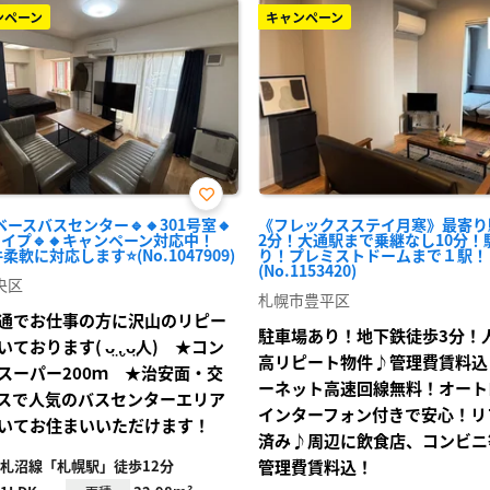
ンペーン
キャンペーン
お気
ベースバスセンター🔹🔸301号室🔸
《フレックスステイ月寒》最寄り
に入
Kタイプ🔹🔸キャンペーン対応中！
2分！大通駅まで乗継なし10分！
り登
柔軟に対応します⭐(No.1047909)
り！プレミストドームまで１駅！
録
(No.1153420)
央区
札幌市豊平区
通でお仕事の方に沢山のリピー
駐車場あり！地下鉄徒歩3分！
おります( ᴗ̤ .̮ ᴗ̤人) ★コン
高リピート物件♪管理費賃料込
スーパー200ｍ ★治安面・交
ーネット高速回線無料！オートロ
スで人気のバスセンターエリア
インターフォン付きで安心！リ
いてお住まいいただけます！
済み♪周辺に飲食店、コンビニ
札沼線「札幌駅」徒歩12分
管理費賃料込！