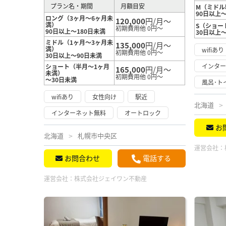
プラン名・期間
月額目安
M（ミドル
90日以上～
ロング（3ヶ月～6ヶ月未
120,000
円/月～
満）
S（ショー
初期費用他 0円～
90日以上～180日未満
30日以上
ミドル（1ヶ月～3ヶ月未
135,000
円/月～
満）
wifiあり
初期費用他 0円～
30日以上～90日未満
インタ
ショート（半月～1ヶ月
165,000
円/月～
未満）
初期費用他 0円～
～30日未満
風呂･ト
wifiあり
女性向け
駅近
北海道
インターネット無料
オートロック
お
北海道
札幌市中央区
運営会社：
お問合わせ
電話する
運営会社：
株式会社ジェイワン不動産