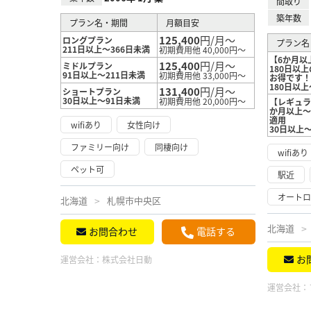
間取り
築年数
プラン名・期間
月額目安
125,400
円/月～
ロングプラン
プラン名
211日以上～366日未満
初期費用他 40,000円～
【6か月以
125,400
円/月～
ミドルプラン
180日以
91日以上～211日未満
初期費用他 33,000円～
お得です
180日以上
131,400
円/月～
ショートプラン
30日以上～91日未満
初期費用他 20,000円～
【レギュラ
か月以上～
適用
wifiあり
女性向け
30日以上
ファミリー向け
同棲向け
wifiあり
ペット可
駅近
オート
北海道
札幌市中央区
北海道
お問合わせ
電話する
お
運営会社：
株式会社日動
運営会社：