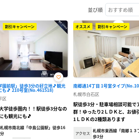
並び順
割引キャンペーン
オススメ
割引キャンペーン
お気
学園前駅」徒歩3分の好立地🎵観光
南郷通14丁目 1号室タイプ(No.104
に入
🎵 210号室(No.461518)
り登
札幌市白石区
録
平区
駅徒歩3分・駐車場相談可能で
大学徒歩圏内！！駅徒歩3分なの
群！ゆったり2ＬＤＫと、お値
にも観光にも🎵
1ＬＤＫの2種類あります
札幌市南北線「中島公園駅」徒歩16
札幌市東西線「南郷１３
分
アクセス
歩3分