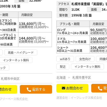
1LDK
32.98m²
面積
札幌市東豊線「美園駅」徒
アクセス
2003年 3月 築
1LDK
34
間取り
面積
・期間
月額目安
1996年 3月 築
築年数
上プラン】
138,600
円/月～
上のご利用対象
プラン名・期間
月額目安
！
初期費用他 33,000円～
90,500
円
～365日未満
ロング
7ヶ月以上～24ヶ月未満
初期費用他 2
ープラン】1
144,600
円/月～
3か月未満で
100,400
ミドル
初期費用他 33,000円～
1ヶ月以上～7ヶ月未満
初期費用他 2
～90日未満
106,400
ショート
8日以上～31日未満
初期費用他 2
高級・ハイグレード
wifiあり
女性向け
同棲
インターネット無料
駅近
インターネット無料
ロック
北海道
札幌市豊平区
札幌市中央区
お問合わせ
電
問合わせ
電話する
運営会社：
イーフレックス株式会社
フリーベース株式会社