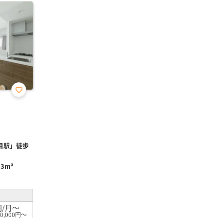
お気
に入
り登
録
目駅」徒歩
03m²
円/月～
0,000円～