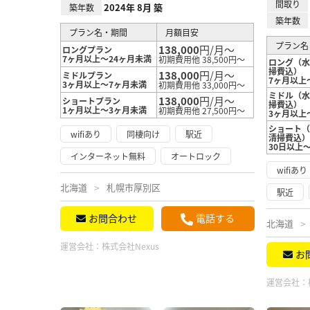
間取り
2024年 8月 築
築年数
築年数
プラン名・期間
月額目安
プラン名
138,000
円/月～
ロングプラン
7ヶ月以上～24ヶ月未満
初期費用他 38,500円～
ロング（
掃費込）
138,000
円/月～
ミドルプラン
7ヶ月以上
3ヶ月以上～7ヶ月未満
初期費用他 33,000円～
ミドル（
138,000
円/月～
ショートプラン
掃費込）
1ヶ月以上～3ヶ月未満
初期費用他 27,500円～
3ヶ月以上
ショート
wifiあり
同棲向け
駅近
清掃費込
30日以上
インターネット無料
オートロック
wifiあり
北海道
札幌市厚別区
駅近
お問合わせ
電話する
北海道
運営会社：
株式会社Nexus
お
運営会社：