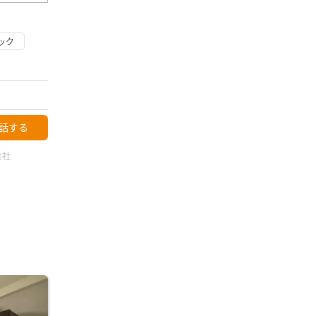
ック
話する
式会社