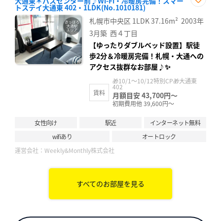
大通東＊バスセンター前♪Wi-Fi・冷暖房完備！スマー
トステイ大通東 402・1LDK(No.1010181)
お気
に入
札幌市中央区
1LDK
37.16m²
2003年
り登
録
3月築
西４丁目
【ゆったりダブルベッド設置】駅徒
歩2分＆冷暖房完備！札幌・大通への
アクセス抜群なお部屋♪✨
🎁10/1～10/12特別CP🎁大通東
402
賃料
月額目安 43,700円～
初期費用他 39,600円～
女性向け
駅近
インターネット無料
wifiあり
オートロック
運営会社：
Weekly&Monthly株式会社
すべてのお部屋を見る