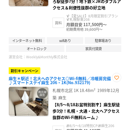
ろ駅徒歩7分！地下鉄×JRのダブルア
クセス＆利便性抜群の好立地
🍹【夏SALE】8月限定割引プラン
🍹札幌駅東208
賃料
月額目安 117,500円～
初期費用他 39,600円～
インターネット無料
wifiあり
駐車場あり
オートロック
家具付賃貸
運営会社：
Weekly&Monthly株式会社
割引キャンペーン
麻生＊駅近！北大へのアクセス◎Wi-fi無料／冷暖房完備
♪スマートステイ麻生 206・1K(No.932179)
お気
に入
札幌市北区
1K
18.48m²
1989年12月
り登
録
築
麻生
【8/5〜8/18お盆特別割🎐】麻生駅徒
歩3分！札幌・大通・北大へアクセス
抜群のWi-Fi無料ルーム♪
🎁8/5～8/18特別CP🎁麻生206