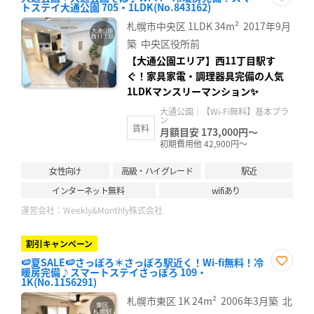
トステイ大通公園 705・1LDK(No.843162)
お気
に入
札幌市中央区
1LDK
34m²
2017年9月
り登
録
築
中央区役所前
【大通公園エリア】西11丁目駅す
ぐ！家具家電・調理器具完備の人気
1LDKマンスリーマンション✨
大通公園｜【Wi-Fi無料】基本プラ
ン
賃料
月額目安 173,000円～
初期費用他 42,900円～
女性向け
高級・ハイグレード
駅近
インターネット無料
wifiあり
運営会社：
Weekly&Monthly株式会社
割引キャンペーン
🍉夏SALE🍉さっぽろ＊さっぽろ駅近く！Wi-fi無料！冷
暖房完備♪スマートステイさっぽろ 109・
お気
1K(No.1156291)
に入
り登
札幌市東区
1K
24m²
2006年3月築
北
録