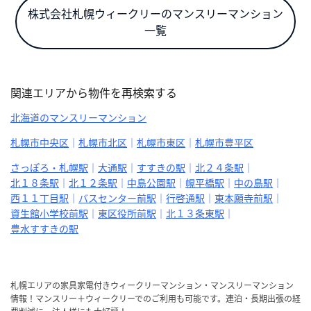
株式会社札幌ウィークリーのマンスリーマンション
一覧
関連エリアから物件を再検索する
北海道のマンスリーマンション
札幌市中央区
札幌市北区
札幌市東区
札幌市豊平区
さっぽろ・札幌駅
大通駅
すすきの駅
北２４条駅
北１８条駅
北１２条駅
中島公園駅
幌平橋駅
中の島駅
西１１丁目駅
バスセンター前駅
行啓通駅
東本願寺前駅
資生館小学校前駅
東区役所前駅
北１３条東駅
豊水すすきの駅
札幌エリアの家具家電付きウィークリーマンション・マンスリーマンション
情報！マンスリー＋ウィークリーでのご利用も可能です。連泊・長期出張の経