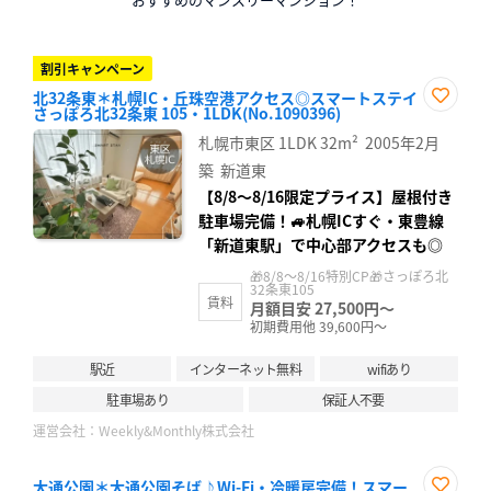
割引キャンペーン
北32条東＊札幌IC・丘珠空港アクセス◎スマートステイ
さっぽろ北32条東 105・1LDK(No.1090396)
お気
に入
札幌市東区
1LDK
32m²
2005年2月
り登
録
築
新道東
【8/8〜8/16限定プライス】屋根付き
駐車場完備！🚙札幌ICすぐ・東豊線
「新道東駅」で中心部アクセスも◎
🎁8/8～8/16特別CP🎁さっぽろ北
32条東105
賃料
月額目安 27,500円～
初期費用他 39,600円～
駅近
インターネット無料
wifiあり
駐車場あり
保証人不要
運営会社：
Weekly&Monthly株式会社
大通公園＊大通公園そば♪Wi-Fi・冷暖房完備！スマー