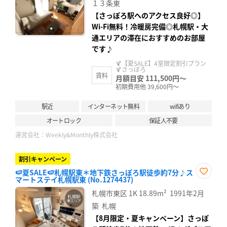
１３条東
【さっぽろ駅へのアクセス良好◎】
Wi-Fi無料！冷暖房完備◎札幌駅・大
通エリアの滞在におすすめのお部屋
です♪
🍹【夏SALE】4室限定割引プラン
🍹さっぽろ
賃料
月額目安 111,500円～
初期費用他 39,600円～
駅近
インターネット無料
wifiあり
オートロック
保証人不要
運営会社：
Weekly&Monthly株式会社
割引キャンペーン
🍉夏SALE🍉札幌駅東＊地下鉄さっぽろ駅徒歩約7分♪ス
マートステイ札幌駅東 (No.1274437)
お気
に入
札幌市東区
1K
18.89m²
1991年2月
り登
録
築
札幌
【8月限定・夏キャンペーン】さっぽ