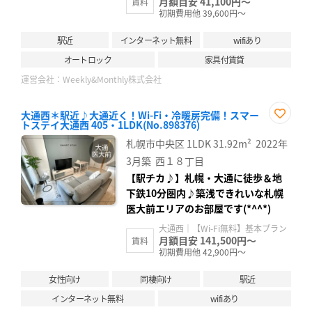
月額目安 41,100円～
賃料
初期費用他 39,600円～
駅近
インターネット無料
wifiあり
オートロック
家具付賃貸
運営会社：
Weekly&Monthly株式会社
大通西＊駅近♪大通近く！Wi-Fi・冷暖房完備！スマー
トステイ大通西 405・1LDK(No.898376)
お気
に入
札幌市中央区
1LDK
31.92m²
2022年
り登
録
3月築
西１８丁目
【駅チカ♪】札幌・大通に徒歩＆地
下鉄10分圏内♪築浅できれいな札幌
医大前エリアのお部屋です(*^^*)
大通西｜【Wi-Fi無料】基本プラン
月額目安 141,500円～
賃料
初期費用他 42,900円～
女性向け
同棲向け
駅近
インターネット無料
wifiあり