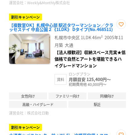
運営会社：
Weekly&Monthly株式会社
割引キャンペーン
【複数室OK】札幌中心部 駅近タワーマンション／クラ
ッセステイ 中島公園２《1LDK》 Dタイプ(No.468511)
お気
に入
札幌市中央区
1LDK
46m²
2005年11
り登
録
月築
大通
【法人様歓迎】収納スペース充実★低
価格で自然とアートを堪能できるハ
イグレードマンション
ロングプラン
月額目安 125,400円～
賃料
初期費用他 40,000円～
女性向け
ファミリー向け
同棲向け
高級・ハイグレード
駅近
運営会社：
株式会社日動
割引キャンペーン