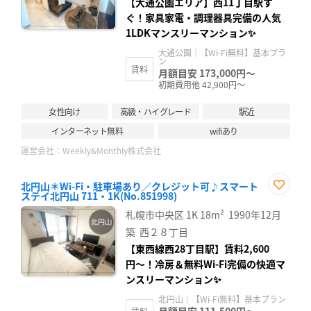
【大通公園エリア】西11丁目駅す
ぐ！家具家電・調理器具完備の人気
1LDKマンスリーマンション✨
大通公園｜【Wi-Fi無料】基本プラ
ン
賃料
月額目安 173,000円～
初期費用他 42,900円～
女性向け
高級・ハイグレード
駅近
インターネット無料
wifiあり
運営会社：
Weekly&Monthly株式会社
北円山＊Wi-Fi・駐車場あり／クレジット可♪スマート
ステイ北円山 711・1K(No.851998)
お気
に入
札幌市中央区
1K
18m²
1990年12月
り登
録
築
西２８丁目
【東西線西28丁目駅】賃料2,600
円〜！冷房＆無料Wi-Fi完備の快適マ
ンスリーマンション✨
北円山｜【Wi-Fi無料】基本プラン