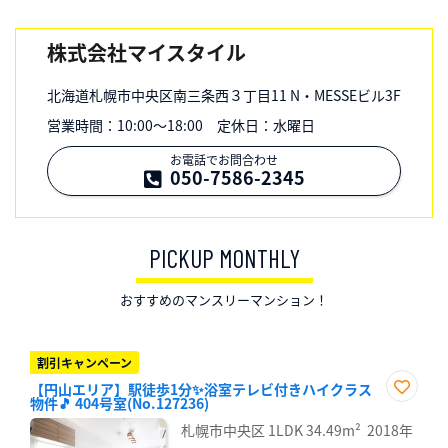
株式会社マイスタイル
北海道札幌市中央区南三条西３丁目11 N・MESSEビル3F
営業時間：10:00～18:00 定休日：水曜日
お電話でお問合わせ
050-7586-2345
PICKUP MONTHLY
おすすめのマンスリーマンション！
割引キャンペーン
【円山エリア】駅徒歩1分✨浴室テレビ付きハイクラス
物件🎵 404号室(No.127236)
お気
に入
札幌市中央区
1LDK
34.49m²
2018年
り登