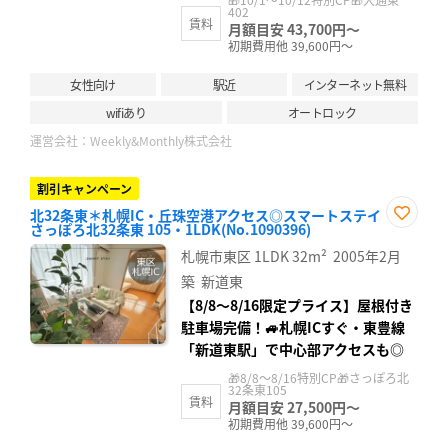
402
賃料
月額目安 43,700円～
初期費用他 39,600円～
女性向け
駅近
インターネット無料
wifiあり
オートロック
運営会社：
Weekly&Monthly株式会社
割引キャンペーン
北32条東＊札幌IC・丘珠空港アクセス◎スマートステイ
さっぽろ北32条東 105・1LDK(No.1090396)
お気
に入
札幌市東区
1LDK
32m²
2005年2月
り登
録
築
新道東
【8/8〜8/16限定プライス】屋根付き
駐車場完備！🚙札幌ICすぐ・東豊線
「新道東駅」で中心部アクセスも◎
🎁8/8～8/16特別CP🎁さっぽろ北
32条東105
賃料
月額目安 27,500円～
初期費用他 39,600円～