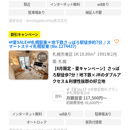
駅近
インターネット無料
wifiあり
駐車場あり
保証人不要
運営会社：
Weekly&Monthly株式会社
割引キャンペーン
🍉夏SALE🍉札幌駅東＊地下鉄さっぽろ駅徒歩約7分♪ス
マートステイ札幌駅東 (No.1274437)
お気
に入
札幌市東区
1K
18.89m²
1991年2月
り登
録
築
札幌
【8月限定・夏キャンペーン】さっぽ
ろ駅徒歩7分！地下鉄×JRのダブルア
クセス＆利便性抜群の好立地
🍹【夏SALE】8月限定割引プラン
🍹札幌駅東208
賃料
月額目安 117,500円～
初期費用他 39,600円～
インターネット無料
wifiあり
駐車場あり
オートロック
家具付賃貸