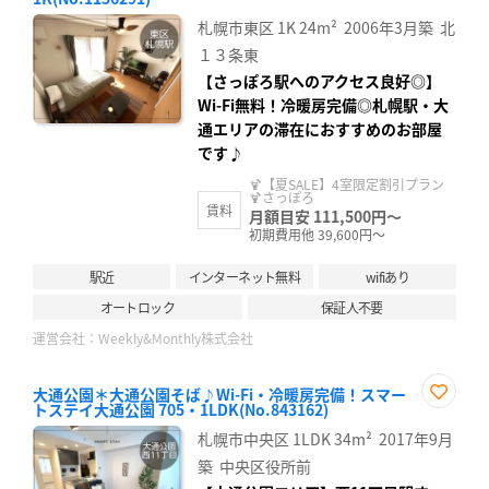
に入
り登
札幌市東区
1K
24m²
2006年3月築
北
録
１３条東
【さっぽろ駅へのアクセス良好◎】
Wi-Fi無料！冷暖房完備◎札幌駅・大
通エリアの滞在におすすめのお部屋
です♪
🍹【夏SALE】4室限定割引プラン
🍹さっぽろ
賃料
月額目安 111,500円～
初期費用他 39,600円～
駅近
インターネット無料
wifiあり
オートロック
保証人不要
運営会社：
Weekly&Monthly株式会社
大通公園＊大通公園そば♪Wi-Fi・冷暖房完備！スマー
トステイ大通公園 705・1LDK(No.843162)
お気
に入
札幌市中央区
1LDK
34m²
2017年9月
り登
録
築
中央区役所前