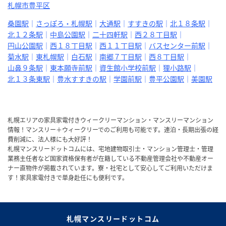
札幌市豊平区
桑園駅
さっぽろ・札幌駅
大通駅
すすきの駅
北１８条駅
北１２条駅
中島公園駅
二十四軒駅
西２８丁目駅
円山公園駅
西１８丁目駅
西１１丁目駅
バスセンター前駅
菊水駅
東札幌駅
白石駅
南郷７丁目駅
西８丁目駅
山鼻９条駅
東本願寺前駅
資生館小学校前駅
狸小路駅
北１３条東駅
豊水すすきの駅
学園前駅
豊平公園駅
美園駅
札幌エリアの家具家電付きウィークリーマンション・マンスリーマンション
情報！マンスリー＋ウィークリーでのご利用も可能です。連泊・長期出張の経
費削減に、法人様にも大好評！
札幌マンスリードットコムには、宅地建物取引士・マンション管理士・管理
業務主任者など国家資格保有者が在籍している不動産管理会社や不動産オー
ナー直物件が掲載されています。寮・社宅として安心してご利用いただけま
す！家具家電付きで単身赴任にも便利です。
札幌マンスリードットコム