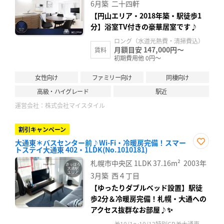
録
6月築
二十四軒
【円山エリア・2018年築・駅徒歩1
分】浴室TV付きの豪華居室です♪
ロング（水道光熱費・清掃費込）
月額目安 147,000円～
賃料
初期費用他 0円～
女性向け
ファミリー向け
同棲向け
高級・ハイグレード
駅近
運営会社：
株式会社マイスタイル
割引キャンペーン
大通東＊バスセンター前♪Wi-Fi・冷暖房完備！スマー
トステイ大通東 402・1LDK(No.1010181)
お気
に入
札幌市中央区
1LDK
37.16m²
2003年
り登
録
3月築
西４丁目
【ゆったりダブルベッド設置】駅徒
歩2分＆冷暖房完備！札幌・大通への
アクセス抜群なお部屋♪✨
🎁10/1～10/12特別CP🎁大通東