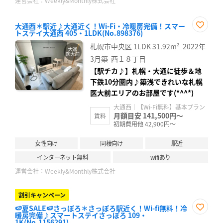
運営会社：
Weekly&Monthly株式会社
大通西＊駅近♪大通近く！Wi-Fi・冷暖房完備！スマー
トステイ大通西 405・1LDK(No.898376)
お気
に入
札幌市中央区
1LDK
31.92m²
2022年
り登
録
3月築
西１８丁目
【駅チカ♪】札幌・大通に徒歩＆地
下鉄10分圏内♪築浅できれいな札幌
医大前エリアのお部屋です(*^^*)
大通西｜【Wi-Fi無料】基本プラン
月額目安 141,500円～
賃料
初期費用他 42,900円～
女性向け
同棲向け
駅近
インターネット無料
wifiあり
運営会社：
Weekly&Monthly株式会社
割引キャンペーン
🍉夏SALE🍉さっぽろ＊さっぽろ駅近く！Wi-fi無料！冷
暖房完備♪スマートステイさっぽろ 109・
お気
1K(No.1156291)