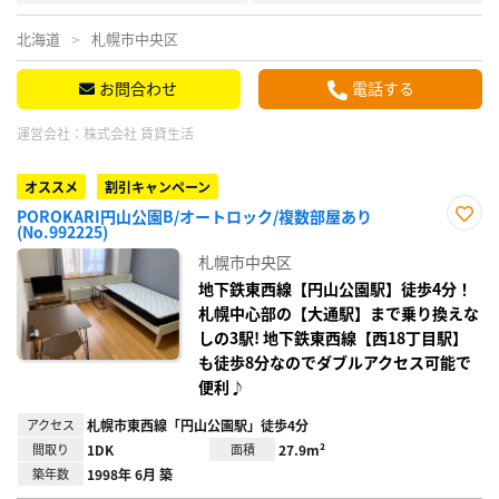
北海道
札幌市中央区
お問合わせ
電話する
運営会社：
株式会社 賃貸生活
オススメ
割引キャンペーン
POROKARI円山公園B/オートロック/複数部屋あり
(No.992225)
お気
に入
札幌市中央区
り登
録
地下鉄東西線【円山公園駅】徒歩4分！
札幌中心部の【大通駅】まで乗り換えな
しの3駅! 地下鉄東西線【西18丁目駅】
も徒歩8分なのでダブルアクセス可能で
便利♪
アクセス
札幌市東西線「円山公園駅」徒歩4分
間取り
1DK
面積
27.9m²
築年数
1998年 6月 築