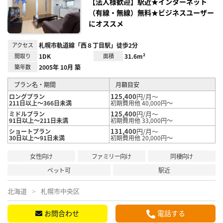
録
【法人様歓迎】駅近★インターネット
（有線・無線）無料★ビジネスユーザー
にオススメ
アクセス
札幌市軌道線「西８丁目駅」徒歩2分
間取り
1DK
面積
31.6m²
築年数
2005年 10月 築
プラン名・期間
月額目安
125,400
円/月～
ロングプラン
211日以上～366日未満
初期費用他 40,000円～
125,400
円/月～
ミドルプラン
91日以上～211日未満
初期費用他 33,000円～
131,400
円/月～
ショートプラン
30日以上～91日未満
初期費用他 20,000円～
女性向け
ファミリー向け
同棲向け
ペット可
駅近
北海道
札幌市中央区
お問合わせ
電話する