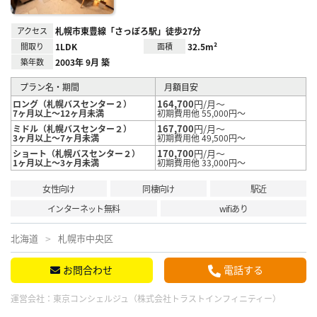
アクセス
札幌市東豊線「さっぽろ駅」徒歩27分
間取り
1LDK
面積
32.5m²
築年数
2003年 9月 築
プラン名・期間
月額目安
164,700
円/月～
ロング（札幌バスセンター２）
7ヶ月以上～12ヶ月未満
初期費用他 55,000円～
167,700
円/月～
ミドル（札幌バスセンター２）
3ヶ月以上～7ヶ月未満
初期費用他 49,500円～
170,700
円/月～
ショート（札幌バスセンター２）
1ヶ月以上～3ヶ月未満
初期費用他 33,000円～
女性向け
同棲向け
駅近
インターネット無料
wifiあり
北海道
札幌市中央区
お問合わせ
電話する
運営会社：
東京コンシェルジュ（株式会社トラストインフィニティー）