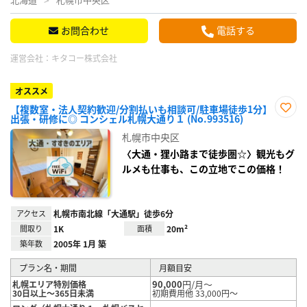
お問合わせ
電話する
運営会社：
キタコー株式会社
オススメ
【複数室・法人契約歓迎/分割払いも相談可/駐車場徒歩1分】
出張・研修に◎ コンシェル札幌大通り１ (No.993516)
お気
に入
札幌市中央区
り登
録
〈大通・狸小路まで徒歩圏☆〉観光もグ
ルメも仕事も、この立地でこの価格！
アクセス
札幌市南北線「大通駅」徒歩6分
間取り
1K
面積
20m²
築年数
2005年 1月 築
プラン名・期間
月額目安
90,000
円/月～
札幌エリア特別価格
30日以上～365日未満
初期費用他 33,000円～