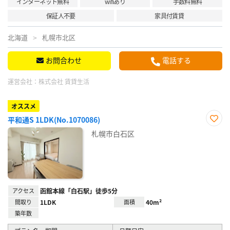
インターネット無料
wifiあり
手数料無料
保証人不要
家具付賃貸
北海道
札幌市北区
お問合わせ
電話する
運営会社：
株式会社 賃貸生活
オススメ
平和通S 1LDK(No.1070086)
お気
札幌市白石区
に入
り登
録
アクセス
函館本線「白石駅」徒歩5分
間取り
1LDK
面積
40m²
築年数