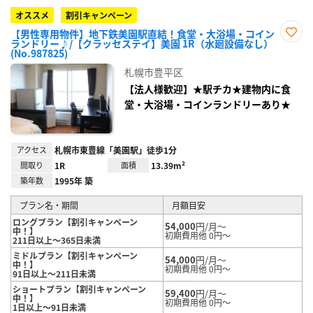
オススメ
割引キャンペーン
【男性専用物件】地下鉄美園駅直結！食堂・大浴場・コイン
ランドリー♪/【クラッセステイ】美園 1R（水廻設備なし）
お気
(No.987825)
に入
り登
札幌市豊平区
録
【法人様歓迎】★駅チカ★建物内に食
堂・大浴場・コインランドリーあり★
アクセス
札幌市東豊線「美園駅」徒歩1分
間取り
1R
面積
13.39m²
築年数
1995年 築
プラン名・期間
月額目安
ロングプラン【割引キャンペーン
54,000
円/月～
中！】
初期費用他 0円～
211日以上～365日未満
ミドルプラン【割引キャンペーン
54,000
円/月～
中！】
初期費用他 0円～
91日以上～211日未満
ショートプラン【割引キャンペーン
59,400
円/月～
中！】
初期費用他 0円～
1日以上～91日未満