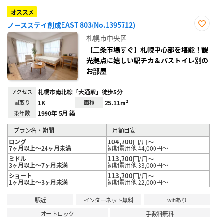
オススメ
ノースステイ創成EAST 803(No.1395712)
お気
札幌市中央区
に入
り登
【二条市場すぐ】札幌中心部を堪能！観
録
光拠点に嬉しい駅チカ＆バストイレ別の
お部屋
アクセス
札幌市南北線「大通駅」徒歩5分
間取り
1K
面積
25.11m²
築年数
1990年 5月 築
プラン名・期間
月額目安
104,700
円/月～
ロング
7ヶ月以上～24ヶ月未満
初期費用他 44,000円～
113,700
円/月～
ミドル
3ヶ月以上～7ヶ月未満
初期費用他 33,000円～
113,700
円/月～
ショート
1ヶ月以上～3ヶ月未満
初期費用他 22,000円～
駅近
インターネット無料
wifiあり
オートロック
手数料無料