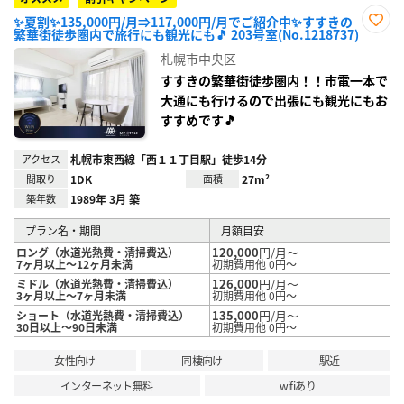
✨夏割✨135,000円/月⇒117,000円/月でご紹介中✨すすきの
繁華街徒歩圏内で旅行にも観光にも🎵 203号室(No.1218737)
お気
に入
札幌市中央区
り登
録
すすきの繁華街徒歩圏内！！市電一本で
大通にも行けるので出張にも観光にもお
すすめです🎵
アクセス
札幌市東西線「西１１丁目駅」徒歩14分
間取り
1DK
面積
27m²
築年数
1989年 3月 築
プラン名・期間
月額目安
120,000
円/月～
ロング（水道光熱費・清掃費込）
7ヶ月以上～12ヶ月未満
初期費用他 0円～
126,000
円/月～
ミドル（水道光熱費・清掃費込）
3ヶ月以上～7ヶ月未満
初期費用他 0円～
135,000
円/月～
ショート（水道光熱費・清掃費込）
30日以上～90日未満
初期費用他 0円～
女性向け
同棲向け
駅近
インターネット無料
wifiあり