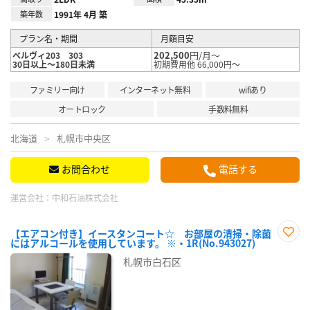
築年数
1991年 4月 築
プラン名・期間
月額目安
202,500
円/月～
ベルヴィ203 303
30日以上～180日未満
初期費用他 66,000円～
ファミリー向け
インターネット無料
wifiあり
オートロック
手数料無料
北海道
札幌市中央区
お問合わせ
電話する
運営会社：
中和石油株式会社
【エアコン付き】イースタンコート☆ お部屋の清掃・除菌
にはアルコールを使用しています。 ※・1R(No.943027)
お気
に入
札幌市白石区
り登
録