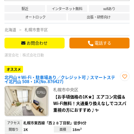
駅近
インターネット無料
wifiあり
オートロック
出張・研修向け
北海道
札幌市豊平区
お問合わせ
電話する
運営会社：
株式会社日動
オススメ
北円山＊Wi-Fi・駐車場あり／クレジット可♪スマートステ
イ北円山 508・1K(No.876427)
お気
に入
札幌市中央区
り登
録
【お手頃価格の1K★】エアコン完備＆
Wi-Fi無料！大通乗り換えなしでコスパ
重視の方におすすめ♪✨
アクセス
札幌市東西線「西２８丁目駅」徒歩9分
間取り
1K
面積
18m²