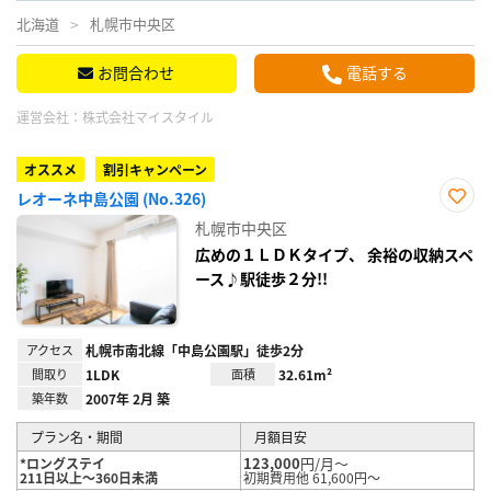
北海道
札幌市中央区
お問合わせ
電話する
運営会社：
株式会社マイスタイル
オススメ
割引キャンペーン
レオーネ中島公園 (No.326)
お気
札幌市中央区
に入
り登
広めの１ＬＤＫタイプ、 余裕の収納スペ
録
ース♪駅徒歩２分!!
アクセス
札幌市南北線「中島公園駅」徒歩2分
間取り
1LDK
面積
32.61m²
築年数
2007年 2月 築
プラン名・期間
月額目安
123,000
円/月～
*ロングステイ
211日以上～360日未満
初期費用他 61,600円～