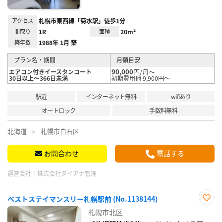
アクセス
札幌市東西線「菊水駅」徒歩1分
間取り
1R
面積
20m²
築年数
1988年 1月 築
プラン名・期間
月額目安
90,000
円/月～
エアコン付きイースタンコート
30日以上～366日未満
初期費用他 9,900円～
駅近
インターネット無料
wifiあり
オートロック
手数料無料
北海道
札幌市白石区
お問合わせ
電話する
運営会社：
株式会社ダイアナ管理
ベストステイマンスリー札幌駅前 (No.1138144)
お気
札幌市北区
に入