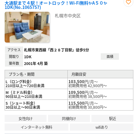
大通駅まで４駅！オートロック！Wi-Fi無料✨A５０✨
1DK(No.1065757)
お気
に入
札幌市中央区
り登
録
アクセス
札幌市東西線「西２８丁目駅」徒歩5分
間取り
1DK
面積
築年数
2001年 4月 築
プラン名・期間
月額目安
103,500
円/月～
L（ロング料金）
210日以上～720日未満
初期費用他 42,900円～
109,500
円/月～
M（ミドル料金）
90日以上～210日未満
初期費用他 38,500円～
115,500
円/月～
S（ショート料金）
30日以上～90日未満
初期費用他 30,800円～
女性向け
同棲向け
駅近
インターネット無料
wifiあり