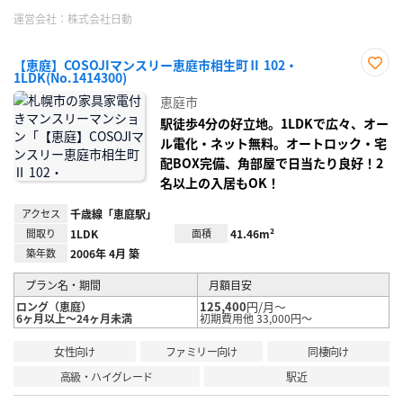
運営会社：
株式会社日動
【恵庭】COSOJIマンスリー恵庭市相生町Ⅱ 102・
1LDK(No.1414300)
お気
に入
恵庭市
り登
録
駅徒歩4分の好立地。1LDKで広々、オー
ル電化・ネット無料。オートロック・宅
配BOX完備、角部屋で日当たり良好！2
名以上の入居もOK！
アクセス
千歳線「恵庭駅」
間取り
1LDK
面積
41.46m²
築年数
2006年 4月 築
プラン名・期間
月額目安
125,400
円/月～
ロング（恵庭）
6ヶ月以上～24ヶ月未満
初期費用他 33,000円～
女性向け
ファミリー向け
同棲向け
高級・ハイグレード
駅近