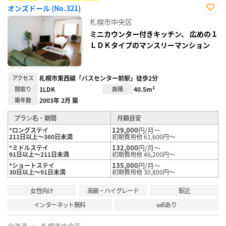
オンズドール (No.321)
お気
札幌市中央区
に入
り登
ミニカウンター付きキッチン、 広めの１
録
ＬＤＫタイプのマンスリーマンション
アクセス
札幌市東西線「バスセンター前駅」徒歩2分
間取り
1LDK
面積
40.5m²
築年数
2003年 2月 築
プラン名・期間
月額目安
129,000
円/月～
*ロングステイ
211日以上～360日未満
初期費用他 61,600円～
132,000
円/月～
*ミドルステイ
91日以上～211日未満
初期費用他 46,200円～
135,000
円/月～
*ショートステイ
30日以上～91日未満
初期費用他 30,800円～
女性向け
高級・ハイグレード
駅近
インターネット無料
wifiあり
北海道
札幌市中央区