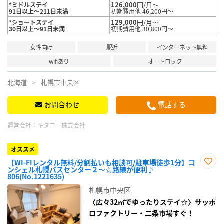
126,000
円/月～
*ミドルステイ
91日以上～211日未満
初期費用他 46,200円～
129,000
円/月～
*ショートステイ
30日以上～91日未満
初期費用他 30,800円～
女性向け
駅近
インターネット無料
wifiあり
オートロック
北海道
札幌市中央区
お問合わせ
電話する
運営会社：
キタコー株式会社
オススメ
【WI-FIレンタル無料/分割払いも相談可/駐車場徒歩1分】コ
ンシェル札幌バスセンター２～☆路線が便利♪
お気
806(No.1221635)
に入
り登
札幌市中央区
録
〈広々32㎡でゆったりステイ☆〉サッポ
ロファクトリー・二条市場すぐ！