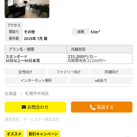
録
アクセス
間取り
その他
面積
53m²
築年数
2019年 7月 築
プラン名・期間
月額目安
231,000
円/月～
スタンダード
30日以上～90日未満
初期費用他 22,000円～
女性向け
ファミリー向け
同棲向け
インターネット無料
wifiあり
北海道
札幌市中央区
お問合わせ
電話する
運営会社：
オールステイ株式会社
オススメ
割引キャンペーン