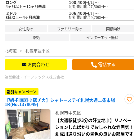
100,400
円/月～
ロング
4ヶ月以上～12ヶ月未満
初期費用他 27,500円～
106,400
円/月～
ミドル
8日以上～4ヶ月未満
初期費用他 29,700円～
女性向け
ファミリー向け
同棲向け
駅近
インターネット無料
北海道
札幌市豊平区
お問合わせ
電話する
運営会社：
イーフレックス株式会社
割引キャンペーン
【Wi-FI無料♪駅チカ】シャトーステイ札幌大通二条市場
1R(No.1378049)
お気
に入
札幌市中央区
り登
録
【大通駅徒歩3分の好立地♪】リノベー
ションしたばかりでおしゃれな雰囲気！
創成川通り沿いの景色の良いお部屋です