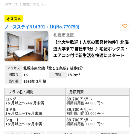
運営会社：
株式会社Nexus
オススメ
ノースステイN14 301・1K(No.770750)
お気
札幌市北区
に入
り登
【北大生歓迎！人気の家具付物件】北海
録
道大学まで自転車3分 ♪ 宅配ボックス・
エアコン付で新生活を快適にスタート
アクセス
札幌市南北線「北１２条駅」徒歩8分
間取り
1K
面積
18.2m²
築年数
1986年 2月 築
プラン名・期間
月額目安
89,700
円/月～
ロング
7ヶ月以上～24ヶ月未満
初期費用他 44,000円～
89,700
円/月～
ミドル
3ヶ月以上～7ヶ月未満
初期費用他 33,000円～
89,700
円/月～
ショート
1ヶ月以上～3ヶ月未満
初期費用他 22,000円～