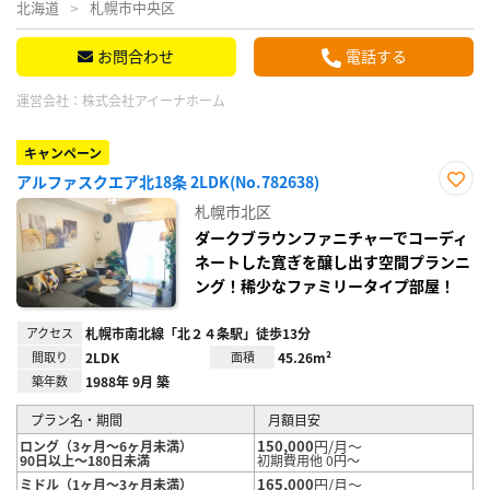
北海道
札幌市中央区
お問合わせ
電話する
運営会社：
株式会社アイーナホーム
キャンペーン
アルファスクエア北18条 2LDK(No.782638)
お気
札幌市北区
に入
り登
ダークブラウンファニチャーでコーディ
録
ネートした寛ぎを醸し出す空間プランニ
ング！稀少なファミリータイプ部屋！
アクセス
札幌市南北線「北２４条駅」徒歩13分
間取り
2LDK
面積
45.26m²
築年数
1988年 9月 築
プラン名・期間
月額目安
150,000
円/月～
ロング（3ヶ月～6ヶ月未満）
90日以上～180日未満
初期費用他 0円～
165,000
円/月～
ミドル（1ヶ月～3ヶ月未満）