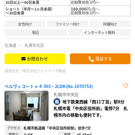
30日以上～90日未満
初期費用他 0円～
180,000
円/月～
ショート（半月～1ヶ月未満）
～30日未満
初期費用他 0円～
女性向け
ファミリー向け
同棲向け
駅近
インターネット無料
北海道
札幌市北区
お問合わせ
電話する
運営会社：
株式会社ジェイワン不動産
ベルヴィコートｓ４ 303・2LDK(No.1070753)
お気
札幌市中央区
に入
り登
地下鉄東西線「西11丁目」駅8分
録
札幌市電「中央区役所前」電停7分 札
幌市内の移動も便利です。
アクセス
札幌市軌道線「中央区役所前駅」徒歩7分
間取り
2LDK
面積
45.35m²