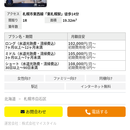
アクセス
札幌市東西線「東札幌駅」徒歩14分
間取り
1R
面積
19.32m²
築年数
プラン名・期間
月額目安
102,000
円/月～
ロング（水道光熱費・清掃費込）
7ヶ月以上～12ヶ月未満
初期費用他 0円～
105,000
円/月～
ミドル（水道光熱費・清掃費込）
3ヶ月以上～7ヶ月未満
初期費用他 0円～
108,000
円/月～
ショート（水道光熱費・清掃費込）
30日以上～90日未満
初期費用他 0円～
女性向け
ファミリー向け
同棲向け
駅近
インターネット無料
北海道
札幌市白石区
お問合わせ
電話する
運営会社：
株式会社マイスタイル