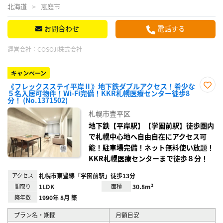
北海道
恵庭市
お問合わせ
電話する
運営会社：
COSOJI株式会社
キャンペーン
《フレックスステイ平岸Ⅱ》地下鉄ダブルアクセス！希少な
５名入居可物件！Wi-Fi完備！KKR札幌医療センター徒歩8
お気
分！ (No.1371502)
に入
り登
札幌市豊平区
録
地下鉄【平岸駅】【学園前駅】徒歩圏内
で札幌中心地へ自由自在にアクセス可
能！駐車場完備！ネット無料使い放題！
KKR札幌医療センターまで徒歩８分！
アクセス
札幌市東豊線「学園前駅」徒歩13分
間取り
1LDK
面積
30.8m²
築年数
1990年 8月 築
プラン名・期間
月額目安