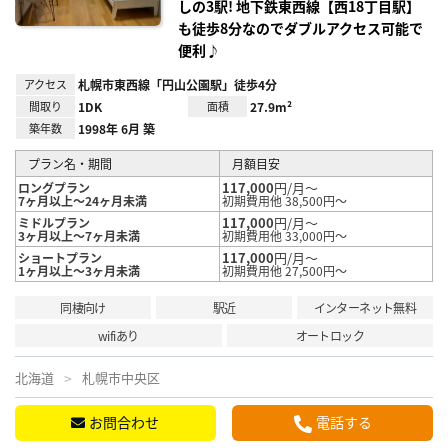
しの3駅! 地下鉄東西線【西18丁目駅】
も徒歩8分なのでダブルアクセス可能で
便利♪
アクセス
札幌市東西線「円山公園駅」徒歩4分
間取り
1DK
面積
27.9m²
築年数
1998年 6月 築
プラン名・期間
月額目安
117,000
円/月～
ロングプラン
7ヶ月以上～24ヶ月未満
初期費用他 38,500円～
117,000
円/月～
ミドルプラン
3ヶ月以上～7ヶ月未満
初期費用他 33,000円～
117,000
円/月～
ショートプラン
1ヶ月以上～3ヶ月未満
初期費用他 27,500円～
同棲向け
駅近
インターネット無料
wifiあり
オートロック
北海道
札幌市中央区
お問合わせ
電話する