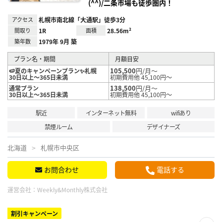
(^^)/二条市場も徒歩圏内！
アクセス
札幌市南北線「大通駅」徒歩3分
間取り
1R
面積
28.56m²
築年数
1979年 9月 築
プラン名・期間
月額目安
105,500
円/月～
🍉夏のキャンペーンプラン✨札幌
30日以上～365日未満
初期費用他 45,100円～
138,500
円/月～
通常プラン
30日以上～365日未満
初期費用他 45,100円～
駅近
インターネット無料
wifiあり
禁煙ルーム
デザイナーズ
北海道
札幌市中央区
お問合わせ
電話する
運営会社：
Weekly&Monthly株式会社
割引キャンペーン