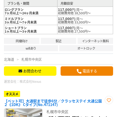
プラン名・期間
月額目安
117,000
円/月～
ロングプラン
7ヶ月以上～24ヶ月未満
初期費用他 38,500円～
117,000
円/月～
ミドルプラン
3ヶ月以上～7ヶ月未満
初期費用他 33,000円～
117,000
円/月～
ショートプラン
1ヶ月以上～3ヶ月未満
初期費用他 27,500円～
同棲向け
駅近
インターネット無料
wifiあり
オートロック
北海道
札幌市中央区
お問合わせ
電話する
運営会社：
株式会社Nexus
オススメ
【ペット可】大通駅まで徒歩6分／クラッセステイ 大通公園
２《1DK》 Cタイプ(No.471147)
お気
に入
札幌市中央区
り登