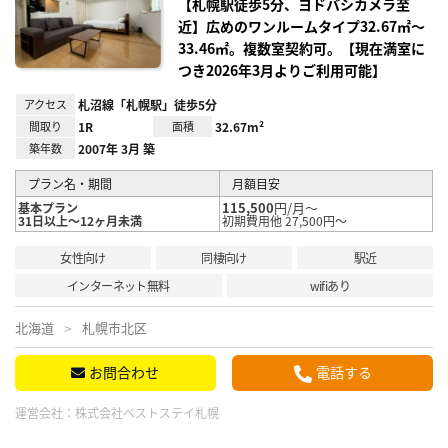
り登
【札幌駅徒歩5分、ヨドバシカメラ至
録
近】広めのワンルームタイプ32.67㎡～
33.46㎡。複数室契約可。【現在満室に
つき2026年3月よりご利用可能】
アクセス
札沼線「札幌駅」徒歩5分
間取り
1R
面積
32.67m²
築年数
2007年 3月 築
プラン名・期間
月額目安
115,500
円/月～
基本プラン
31日以上～12ヶ月未満
初期費用他 27,500円～
女性向け
同棲向け
駅近
インターネット無料
wifiあり
北海道
札幌市北区
お問合わせ
電話する
運営会社：
株式会社ベストステイ札幌