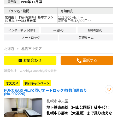
築年数
1990年 12月 築
プラン名・期間
月額目安
111,500
円/月～
北円山｜【Wi-Fi無料】基本プラン
30日以上～365日未満
初期費用他 42,900円～
インターネット無料
wifiあり
駐車場あり
オートロック
禁煙ルーム
北海道
札幌市中央区
お問合わせ
電話する
運営会社：
Weekly&Monthly株式会社
オススメ
割引キャンペーン
POROKARI円山公園C/オートロック/複数部屋あり
(No.992226)
お気
に入
札幌市中央区
り登
録
地下鉄東西線【円山公園駅】徒歩4分！
札幌中心部の【大通駅】まで乗り換えな