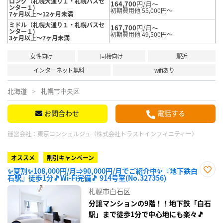
ロング（札幌大通り１・札幌バスセ
164,700
円/月～
ンター１)
初期費用他 55,000円～
7ヶ月以上～12ヶ月未満
ミドル（札幌大通り１・札幌バスセ
167,700
円/月～
ンター１)
初期費用他 49,500円～
3ヶ月以上～7ヶ月未満
女性向け
同棲向け
駅近
インターネット無料
wifiあり
北海道
札幌市中央区
お問合わせ
電話する
運営会社：
東京コンシェルジュ（株式会社トラストインフィニティー）
オススメ
割引キャンペーン
✨夏割✨108,000円/月⇒90,000円/月でご紹介中✨『地下鉄白
石駅』徒歩1分🎵Wi-Fi完備🎵 914号室(No.327356)
お気
に入
札幌市白石区
り登
録
分譲マンションの9階！！地下鉄「白石
駅」まで徒歩1分で中心地にも楽々🎵