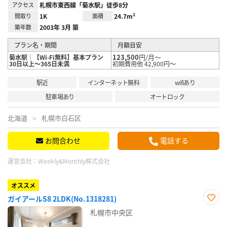
アクセス
札幌市東西線「菊水駅」徒歩8分
間取り
1K
面積
24.7m²
築年数
2003年 3月 築
プラン名・期間
月額目安
123,500
円/月～
菊水駅｜【Wi-Fi無料】基本プラン
30日以上～365日未満
初期費用他 42,900円～
駅近
インターネット無料
wifiあり
駐車場あり
オートロック
北海道
札幌市白石区
お問合わせ
電話する
運営会社：
Weekly&Monthly株式会社
オススメ
ガイアールS8 2LDK(No.1318281)
お気
札幌市中央区
に入
り登