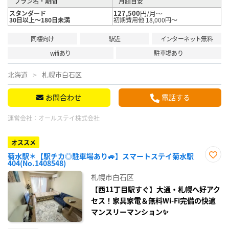
プラン名・期間
月額目安
127,500
円/月～
スタンダード
30日以上～180日未満
初期費用他 18,000円～
同棲向け
駅近
インターネット無料
wifiあり
駐車場あり
北海道
札幌市白石区
お問合わせ
電話する
運営会社：
オールステイ株式会社
オススメ
菊水駅＊【駅チカ◎駐車場あり🚙】スマートステイ菊水駅
404(No.1408548)
お気
に入
札幌市白石区
り登
録
【西11丁目駅すぐ】大通・札幌へ好アク
セス！家具家電＆無料Wi-Fi完備の快適
マンスリーマンション✨