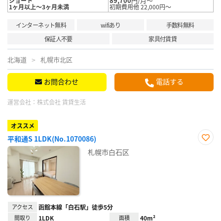
89,700
円/月～
ショート
1ヶ月以上～3ヶ月未満
初期費用他 22,000円～
インターネット無料
wifiあり
手数料無料
保証人不要
家具付賃貸
北海道
札幌市北区
お問合わせ
電話する
運営会社：
株式会社 賃貸生活
オススメ
平和通S 1LDK(No.1070086)
お気
札幌市白石区
に入
り登
録
アクセス
函館本線「白石駅」徒歩5分
間取り
1LDK
面積
40m²