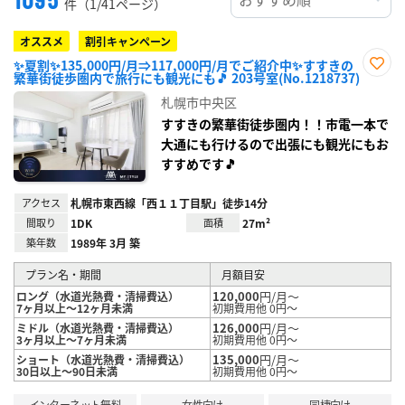
件（1/41ページ）
オススメ
割引キャンペーン
✨夏割✨135,000円/月⇒117,000円/月でご紹介中✨すすきの
繁華街徒歩圏内で旅行にも観光にも🎵 203号室(No.1218737)
お気
に入
札幌市中央区
り登
録
すすきの繁華街徒歩圏内！！市電一本で
大通にも行けるので出張にも観光にもお
すすめです🎵
アクセス
札幌市東西線「西１１丁目駅」徒歩14分
間取り
1DK
面積
27m²
築年数
1989年 3月 築
プラン名・期間
月額目安
120,000
円/月～
ロング（水道光熱費・清掃費込）
7ヶ月以上～12ヶ月未満
初期費用他 0円～
126,000
円/月～
ミドル（水道光熱費・清掃費込）
3ヶ月以上～7ヶ月未満
初期費用他 0円～
135,000
円/月～
ショート（水道光熱費・清掃費込）
30日以上～90日未満
初期費用他 0円～
インターネット無料
女性向け
同棲向け