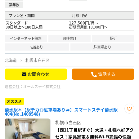
築年数
プラン名・期間
月額目安
127,500
円/月～
スタンダード
30日以上～180日未満
初期費用他 18,000円～
インターネット無料
同棲向け
駅近
wifiあり
駐車場あり
北海道
札幌市白石区
お問合わせ
電話する
運営会社：
オールステイ株式会社
オススメ
菊水駅＊【駅チカ◎駐車場あり🚙】スマートステイ菊水駅
404(No.1408548)
お気
に入
札幌市白石区
り登
録
【西11丁目駅すぐ】大通・札幌へ好アク
セス！家具家電＆無料Wi-Fi完備の快適