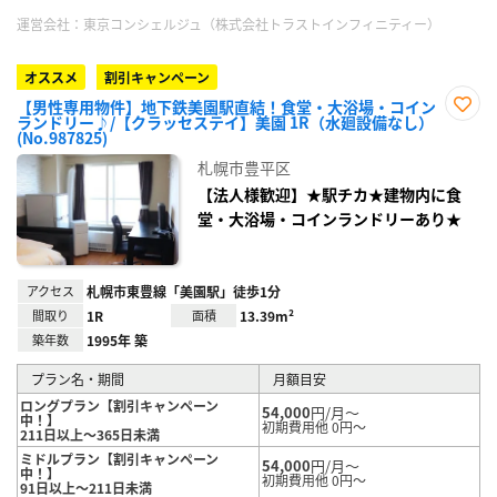
運営会社：
東京コンシェルジュ（株式会社トラストインフィニティー）
オススメ
割引キャンペーン
【男性専用物件】地下鉄美園駅直結！食堂・大浴場・コイン
ランドリー♪/【クラッセステイ】美園 1R（水廻設備なし）
お気
(No.987825)
に入
り登
札幌市豊平区
録
【法人様歓迎】★駅チカ★建物内に食
堂・大浴場・コインランドリーあり★
アクセス
札幌市東豊線「美園駅」徒歩1分
間取り
1R
面積
13.39m²
築年数
1995年 築
プラン名・期間
月額目安
ロングプラン【割引キャンペーン
54,000
円/月～
中！】
初期費用他 0円～
211日以上～365日未満
ミドルプラン【割引キャンペーン
54,000
円/月～
中！】
初期費用他 0円～
91日以上～211日未満