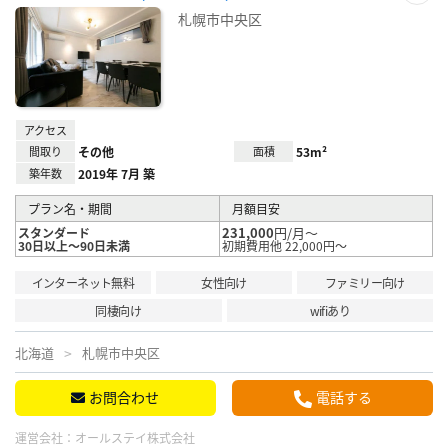
お気
札幌市中央区
に入
り登
録
アクセス
間取り
その他
面積
53m²
築年数
2019年 7月 築
プラン名・期間
月額目安
231,000
円/月～
スタンダード
30日以上～90日未満
初期費用他 22,000円～
インターネット無料
女性向け
ファミリー向け
同棲向け
wifiあり
北海道
札幌市中央区
お問合わせ
電話する
運営会社：
オールステイ株式会社