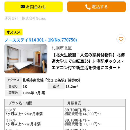
お問合わせ
電話する
運営会社：
株式会社Nexus
オススメ
ノースステイN14 301・1K(No.770750)
お気
札幌市北区
に入
り登
【北大生歓迎！人気の家具付物件】北海
録
道大学まで自転車3分 ♪ 宅配ボックス・
エアコン付で新生活を快適にスタート
アクセス
札幌市南北線「北１２条駅」徒歩8分
間取り
1K
面積
18.2m²
築年数
1986年 2月 築
プラン名・期間
月額目安
89,700
円/月～
ロング
7ヶ月以上～24ヶ月未満
初期費用他 44,000円～
89,700
円/月～
ミドル
3ヶ月以上～7ヶ月未満
初期費用他 33,000円～