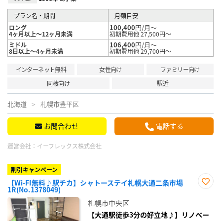
プラン名・期間
月額目安
100,400
円/月～
ロング
4ヶ月以上～12ヶ月未満
初期費用他 27,500円～
106,400
円/月～
ミドル
8日以上～4ヶ月未満
初期費用他 29,700円～
インターネット無料
女性向け
ファミリー向け
同棲向け
駅近
北海道
札幌市豊平区
お問合わせ
電話する
運営会社：
イーフレックス株式会社
割引キャンペーン
【Wi-FI無料♪駅チカ】シャトーステイ札幌大通二条市場
1R(No.1378049)
お気
に入
札幌市中央区
り登
録
【大通駅徒歩3分の好立地♪】リノベー