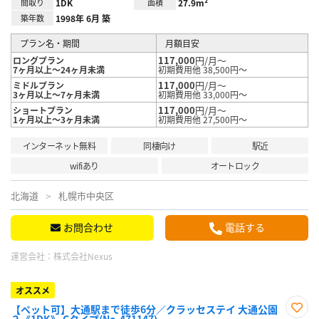
間取り
1DK
面積
27.9m²
築年数
1998年 6月 築
プラン名・期間
月額目安
117,000
円/月～
ロングプラン
7ヶ月以上～24ヶ月未満
初期費用他 38,500円～
117,000
円/月～
ミドルプラン
3ヶ月以上～7ヶ月未満
初期費用他 33,000円～
117,000
円/月～
ショートプラン
1ヶ月以上～3ヶ月未満
初期費用他 27,500円～
インターネット無料
同棲向け
駅近
wifiあり
オートロック
北海道
札幌市中央区
お問合わせ
電話する
運営会社：
株式会社Nexus
オススメ
【ペット可】大通駅まで徒歩6分／クラッセステイ 大通公園