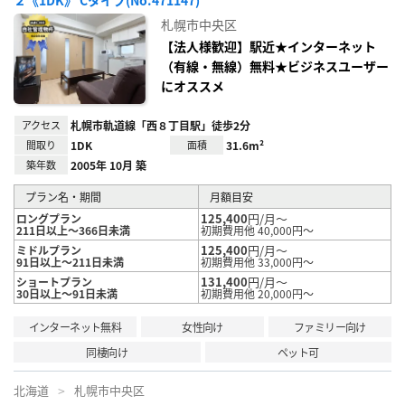
２《1DK》 Cタイプ(No.471147)
お気
に入
札幌市中央区
り登
録
【法人様歓迎】駅近★インターネット
（有線・無線）無料★ビジネスユーザー
にオススメ
アクセス
札幌市軌道線「西８丁目駅」徒歩2分
間取り
1DK
面積
31.6m²
築年数
2005年 10月 築
プラン名・期間
月額目安
125,400
円/月～
ロングプラン
211日以上～366日未満
初期費用他 40,000円～
125,400
円/月～
ミドルプラン
91日以上～211日未満
初期費用他 33,000円～
131,400
円/月～
ショートプラン
30日以上～91日未満
初期費用他 20,000円～
インターネット無料
女性向け
ファミリー向け
同棲向け
ペット可
北海道
札幌市中央区