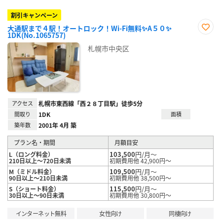
割引キャンペーン
大通駅まで４駅！オートロック！Wi-Fi無料✨A５０✨
1DK(No.1065757)
お気
に入
札幌市中央区
り登
録
アクセス
札幌市東西線「西２８丁目駅」徒歩5分
間取り
1DK
面積
築年数
2001年 4月 築
プラン名・期間
月額目安
103,500
円/月～
L（ロング料金）
210日以上～720日未満
初期費用他 42,900円～
109,500
円/月～
M（ミドル料金）
90日以上～210日未満
初期費用他 38,500円～
115,500
円/月～
S（ショート料金）
30日以上～90日未満
初期費用他 30,800円～
インターネット無料
女性向け
同棲向け