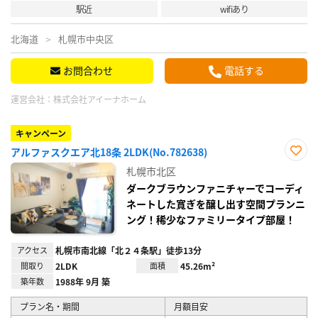
駅近
wifiあり
北海道
札幌市中央区
お問合わせ
電話する
運営会社：
株式会社アイーナホーム
キャンペーン
アルファスクエア北18条 2LDK(No.782638)
お気
札幌市北区
に入
り登
ダークブラウンファニチャーでコーディ
録
ネートした寛ぎを醸し出す空間プランニ
ング！稀少なファミリータイプ部屋！
アクセス
札幌市南北線「北２４条駅」徒歩13分
間取り
2LDK
面積
45.26m²
築年数
1988年 9月 築
プラン名・期間
月額目安