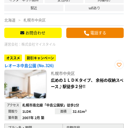
駅近
wifiあり
北海道
札幌市中央区
お問合わせ
電話する
運営会社：
株式会社マイスタイル
オススメ
割引キャンペーン
レオーネ中島公園 (No.326)
お気
札幌市中央区
に入
り登
広めの１ＬＤＫタイプ、 余裕の収納スペ
録
ース♪駅徒歩２分!!
アクセス
札幌市南北線「中島公園駅」徒歩2分
間取り
1LDK
面積
32.61m²
築年数
2007年 2月 築
プラン名・期間
月額目安