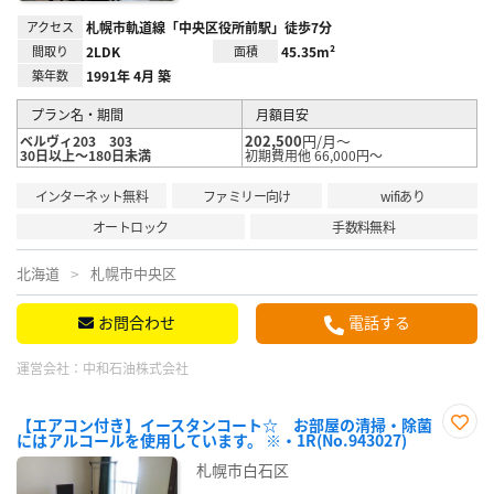
アクセス
札幌市軌道線「中央区役所前駅」徒歩7分
間取り
2LDK
面積
45.35m²
築年数
1991年 4月 築
プラン名・期間
月額目安
202,500
円/月～
ベルヴィ203 303
30日以上～180日未満
初期費用他 66,000円～
インターネット無料
ファミリー向け
wifiあり
オートロック
手数料無料
北海道
札幌市中央区
お問合わせ
電話する
運営会社：
中和石油株式会社
【エアコン付き】イースタンコート☆ お部屋の清掃・除菌
にはアルコールを使用しています。 ※・1R(No.943027)
お気
に入
札幌市白石区
り登
録