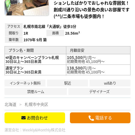
ションしたばかりでおしゃれな雰囲気！
創成川通り沿いの景色の良いお部屋です
(^^)/二条市場も徒歩圏内！
アクセス
札幌市南北線「大通駅」徒歩3分
間取り
1R
面積
28.56m²
築年数
1979年 9月 築
プラン名・期間
月額目安
105,500
円/月～
🍉夏のキャンペーンプラン✨札幌
30日以上～365日未満
初期費用他 45,100円～
138,500
円/月～
通常プラン
30日以上～365日未満
初期費用他 45,100円～
インターネット無料
駅近
wifiあり
禁煙ルーム
デザイナーズ
北海道
札幌市中央区
お問合わせ
電話する
運営会社：
Weekly&Monthly株式会社