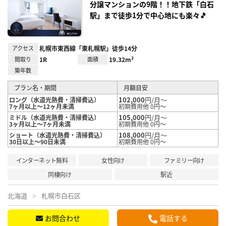
録
分譲マンションの9階！！地下鉄「白石
駅」まで徒歩1分で中心地にも楽々🎵
アクセス
札幌市東西線「東札幌駅」徒歩14分
間取り
1R
面積
19.32m²
築年数
プラン名・期間
月額目安
102,000
円/月～
ロング（水道光熱費・清掃費込）
7ヶ月以上～12ヶ月未満
初期費用他 0円～
105,000
円/月～
ミドル（水道光熱費・清掃費込）
3ヶ月以上～7ヶ月未満
初期費用他 0円～
108,000
円/月～
ショート（水道光熱費・清掃費込）
30日以上～90日未満
初期費用他 0円～
インターネット無料
女性向け
ファミリー向け
同棲向け
駅近
北海道
札幌市白石区
お問合わせ
電話する