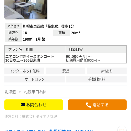
アクセス
札幌市東西線「菊水駅」徒歩1分
間取り
1R
面積
20m²
築年数
1988年 1月 築
プラン名・期間
月額目安
90,000
円/月～
エアコン付きイースタンコート
30日以上～366日未満
初期費用他 9,900円～
インターネット無料
駅近
wifiあり
オートロック
手数料無料
北海道
札幌市白石区
お問合わせ
電話する
運営会社：
株式会社ダイアナ管理