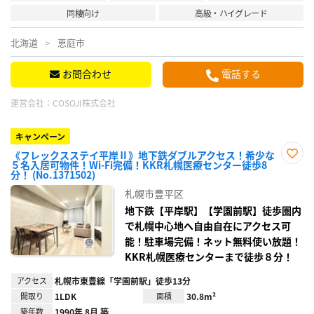
同棲向け
高級・ハイグレード
北海道
恵庭市
お問合わせ
電話する
運営会社：
COSOJI株式会社
キャンペーン
《フレックスステイ平岸Ⅱ》地下鉄ダブルアクセス！希少な
５名入居可物件！Wi-Fi完備！KKR札幌医療センター徒歩8
お気
分！ (No.1371502)
に入
り登
札幌市豊平区
録
地下鉄【平岸駅】【学園前駅】徒歩圏内
で札幌中心地へ自由自在にアクセス可
能！駐車場完備！ネット無料使い放題！
KKR札幌医療センターまで徒歩８分！
アクセス
札幌市東豊線「学園前駅」徒歩13分
間取り
1LDK
面積
30.8m²
築年数
1990年 8月 築