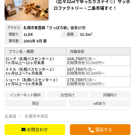
〈広々32㎡でゆったりステイ☆〉サッポ
ロファクトリー・二条市場すぐ！
アクセス
札幌市東豊線「さっぽろ駅」徒歩27分
間取り
1LDK
面積
32.5m²
築年数
2003年 9月 築
プラン名・期間
月額目安
164,700
円/月～
ロング（札幌バスセンター２）
7ヶ月以上～12ヶ月未満
初期費用他 55,000円～
167,700
円/月～
ミドル（札幌バスセンター２）
3ヶ月以上～7ヶ月未満
初期費用他 49,500円～
170,700
円/月～
ショート（札幌バスセンター２）
1ヶ月以上～3ヶ月未満
初期費用他 33,000円～
インターネット無料
女性向け
同棲向け
駅近
wifiあり
北海道
札幌市中央区
お問合わせ
電話する