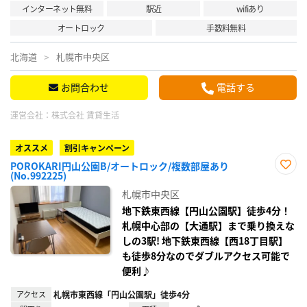
インターネット無料
駅近
wifiあり
オートロック
手数料無料
北海道
札幌市中央区
お問合わせ
電話する
運営会社：
株式会社 賃貸生活
オススメ
割引キャンペーン
POROKARI円山公園B/オートロック/複数部屋あり
(No.992225)
お気
に入
札幌市中央区
り登
録
地下鉄東西線【円山公園駅】徒歩4分！
札幌中心部の【大通駅】まで乗り換えな
しの3駅! 地下鉄東西線【西18丁目駅】
も徒歩8分なのでダブルアクセス可能で
便利♪
アクセス
札幌市東西線「円山公園駅」徒歩4分