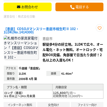
お問合わせ
電話する
運営会社：
株式会社日動
【恵庭】COSOJIマンスリー恵庭市相生町Ⅱ 102・
1LDK(No.1414300)
お気
に入
恵庭市
り登
録
駅徒歩4分の好立地。1LDKで広々、オー
ル電化・ネット無料。オートロック・宅
配BOX完備、角部屋で日当たり良好！2
名以上の入居もOK！
アクセス
千歳線「恵庭駅」
間取り
1LDK
面積
41.46m²
築年数
2006年 4月 築
プラン名・期間
月額目安
125,400
円/月～
ロング（恵庭）
6ヶ月以上～24ヶ月未満
初期費用他 33,000円～
インターネット無料
女性向け
ファミリー向け