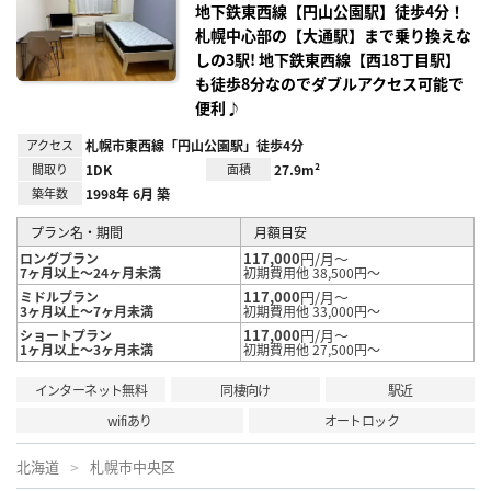
録
地下鉄東西線【円山公園駅】徒歩4分！
札幌中心部の【大通駅】まで乗り換えな
しの3駅! 地下鉄東西線【西18丁目駅】
も徒歩8分なのでダブルアクセス可能で
便利♪
アクセス
札幌市東西線「円山公園駅」徒歩4分
間取り
1DK
面積
27.9m²
築年数
1998年 6月 築
プラン名・期間
月額目安
117,000
円/月～
ロングプラン
7ヶ月以上～24ヶ月未満
初期費用他 38,500円～
117,000
円/月～
ミドルプラン
3ヶ月以上～7ヶ月未満
初期費用他 33,000円～
117,000
円/月～
ショートプラン
1ヶ月以上～3ヶ月未満
初期費用他 27,500円～
インターネット無料
同棲向け
駅近
wifiあり
オートロック
北海道
札幌市中央区