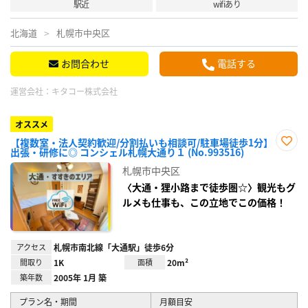
駅近
wifiあり
北海道
札幌市中央区
お問合わせ
電話する
運営会社：
キタコー株式会社
オススメ
【複数室・法人契約歓迎/分割払いも相談可/駐車場徒歩1分】
出張・研修に◎ コンシェル札幌大通り１ (No.993516)
お気
に入
札幌市中央区
り登
録
〈大通・狸小路まで徒歩圏☆〉観光もグ
ルメも仕事も、この立地でこの価格！
アクセス
札幌市南北線「大通駅」徒歩6分
間取り
1K
面積
20m²
築年数
2005年 1月 築
プラン名・期間
月額目安