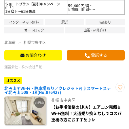
ショートプラン【割引キャンペーン
59,400
円/月～
中！】
初期費用他 0円～
1日以上～91日未満
インターネット無料
駅近
wifiあり
オートロック
出張・研修向け
北海道
札幌市豊平区
お問合わせ
電話する
運営会社：
株式会社日動
オススメ
北円山＊Wi-Fi・駐車場あり／クレジット可♪スマートステ
イ北円山 508・1K(No.876427)
お気
に入
札幌市中央区
り登
録
【お手頃価格の1K★】エアコン完備＆
Wi-Fi無料！大通乗り換えなしでコスパ
重視の方におすすめ♪✨