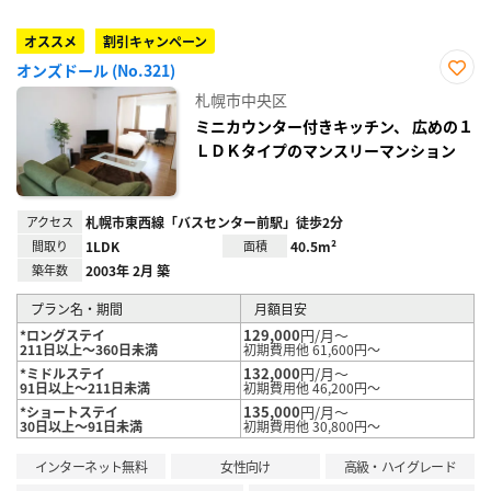
オススメ
割引キャンペーン
オンズドール (No.321)
お気
札幌市中央区
に入
り登
ミニカウンター付きキッチン、 広めの１
録
ＬＤＫタイプのマンスリーマンション
アクセス
札幌市東西線「バスセンター前駅」徒歩2分
間取り
1LDK
面積
40.5m²
築年数
2003年 2月 築
プラン名・期間
月額目安
129,000
円/月～
*ロングステイ
211日以上～360日未満
初期費用他 61,600円～
132,000
円/月～
*ミドルステイ
91日以上～211日未満
初期費用他 46,200円～
135,000
円/月～
*ショートステイ
30日以上～91日未満
初期費用他 30,800円～
インターネット無料
女性向け
高級・ハイグレード