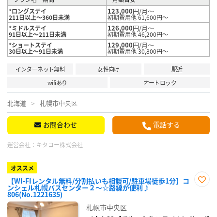
123,000
円/月～
*ロングステイ
211日以上～360日未満
初期費用他 61,600円～
126,000
円/月～
*ミドルステイ
91日以上～211日未満
初期費用他 46,200円～
129,000
円/月～
*ショートステイ
30日以上～91日未満
初期費用他 30,800円～
インターネット無料
女性向け
駅近
wifiあり
オートロック
北海道
札幌市中央区
お問合わせ
電話する
運営会社：
キタコー株式会社
オススメ
【WI-FIレンタル無料/分割払いも相談可/駐車場徒歩1分】コ
ンシェル札幌バスセンター２～☆路線が便利♪
お気
806(No.1221635)
に入
り登
札幌市中央区
録