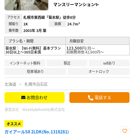
マンスリーマンション✨
アクセス
札幌市東西線「菊水駅」徒歩8分
間取り
1K
面積
24.7m²
築年数
2003年 3月 築
プラン名・期間
月額目安
123,500
円/月～
菊水駅｜【Wi-Fi無料】基本プラン
30日以上～365日未満
初期費用他 42,900円～
インターネット無料
駅近
wifiあり
駐車場あり
オートロック
北海道
札幌市白石区
お問合わせ
電話する
運営会社：
Weekly&Monthly株式会社
オススメ
ガイアールS8 2LDK(No.1318281)