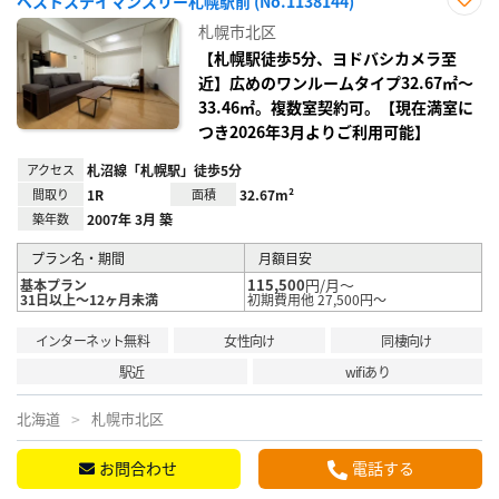
ベストステイマンスリー札幌駅前 (No.1138144)
お気
札幌市北区
に入
り登
【札幌駅徒歩5分、ヨドバシカメラ至
録
近】広めのワンルームタイプ32.67㎡～
33.46㎡。複数室契約可。【現在満室に
つき2026年3月よりご利用可能】
アクセス
札沼線「札幌駅」徒歩5分
間取り
1R
面積
32.67m²
築年数
2007年 3月 築
プラン名・期間
月額目安
115,500
円/月～
基本プラン
31日以上～12ヶ月未満
初期費用他 27,500円～
インターネット無料
女性向け
同棲向け
駅近
wifiあり
北海道
札幌市北区
お問合わせ
電話する