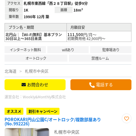
アクセス
札幌市東西線「西２８丁目駅」徒歩9分
間取り
1K
面積
18m²
築年数
1990年 12月 築
プラン名・期間
月額目安
111,500
円/月～
北円山｜【Wi-Fi無料】基本プラン
30日以上～365日未満
初期費用他 42,900円～
インターネット無料
wifiあり
駐車場あり
オートロック
禁煙ルーム
北海道
札幌市中央区
お問合わせ
電話する
運営会社：
Weekly&Monthly株式会社
オススメ
割引キャンペーン
POROKARI円山公園C/オートロック/複数部屋あり
(No.992226)
お気
に入
札幌市中央区
り登