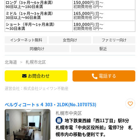
150,000
円/月～
ロング（3ヶ月～6ヶ月未満）
90日以上～180日未満
初期費用他 0円～
165,000
円/月～
ミドル（1ヶ月～3ヶ月未満）
30日以上～90日未満
初期費用他 0円～
180,000
円/月～
ショート（半月～1ヶ月未満）
～30日未満
初期費用他 0円～
インターネット無料
女性向け
ファミリー向け
同棲向け
駅近
北海道
札幌市北区
お問合わせ
電話する
運営会社：
株式会社ジェイワン不動産
ベルヴィコートｓ４ 303・2LDK(No.1070753)
お気
札幌市中央区
に入
り登
地下鉄東西線「西11丁目」駅8分
録
札幌市電「中央区役所前」電停7分 札
幌市内の移動も便利です。