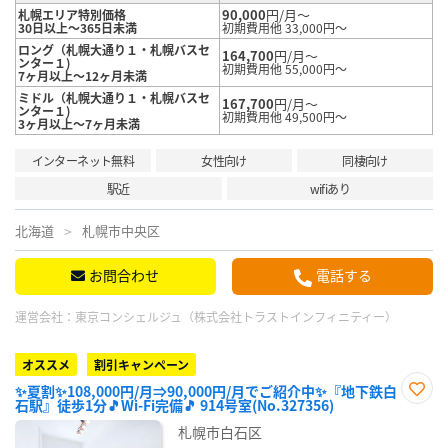
90,000
円/月～
札幌エリア特別価格
30日以上～365日未満
初期費用他 33,000円～
ロング（札幌大通り１・札幌バスセ
164,700
円/月～
ンター１)
初期費用他 55,000円～
7ヶ月以上～12ヶ月未満
ミドル（札幌大通り１・札幌バスセ
167,700
円/月～
ンター１)
初期費用他 49,500円～
3ヶ月以上～7ヶ月未満
インターネット無料
女性向け
同棲向け
駅近
wifiあり
北海道
札幌市中央区
お問合わせ
電話する
運営会社：
東京コンシェルジュ（株式会社トラストインフィニティー）
オススメ
割引キャンペーン
✨夏割✨108,000円/月⇒90,000円/月でご紹介中✨『地下鉄白
石駅』徒歩1分🎵Wi-Fi完備🎵 914号室(No.327356)
お気
に入
札幌市白石区
り登