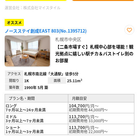
運営会社：
株式会社マイスタイル
オススメ
ノースステイ創成EAST 803(No.1395712)
お気
札幌市中央区
に入
り登
【二条市場すぐ】札幌中心部を堪能！観
録
光拠点に嬉しい駅チカ＆バストイレ別の
お部屋
アクセス
札幌市南北線「大通駅」徒歩5分
間取り
1K
面積
25.11m²
築年数
1990年 5月 築
プラン名・期間
月額目安
104,700
円/月～
ロング
7ヶ月以上～24ヶ月未満
初期費用他 44,000円～
113,700
円/月～
ミドル
3ヶ月以上～7ヶ月未満
初期費用他 33,000円～
113,700
円/月～
ショート
1ヶ月以上～3ヶ月未満
初期費用他 22,000円～