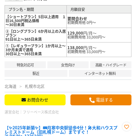
プラン名・期間
月額目安
【ショートプラン】5日以上適用 １
要問合わせ
日16,500円税込価格
初期費用他 0円～
～30日未満
②【ロングプラン】6か月以上の入居
129,000
円/月～
プラン
初期費用他 33,000円～
91日以上～365日未満
①【レギュラープラン】1か月以上～
138,000
円/月～
3か月未満で適用
初期費用他 33,000円～
30日以上～365日未満
特急対応可
女性向け
高級・ハイグレード
駅近
インターネット無料
北海道
札幌市北区
お問合わせ
電話する
運営会社：
フリーベース株式会社
【✨2025年新築✨】🚃月寒中央駅徒歩4分！🎤大和ハウスプ
レミストドーム（旧札幌ドーム）まですぐ！
お気