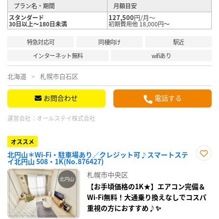
プラン名・期間
月額目安
127,500
円/月～
スタンダード
30日以上～180日未満
初期費用他 18,000円～
特急対応可
同棲向け
駅近
インターネット無料
wifiあり
北海道
札幌市白石区
お問合わせ
電話する
運営会社：
オールステイ株式会社
オススメ
北円山＊Wi-Fi・駐車場あり／クレジット可♪スマートステ
イ北円山 508・1K(No.876427)
お気
に入
札幌市中央区
り登
録
【お手頃価格の1K★】エアコン完備＆
Wi-Fi無料！大通乗り換えなしでコスパ
重視の方におすすめ♪✨