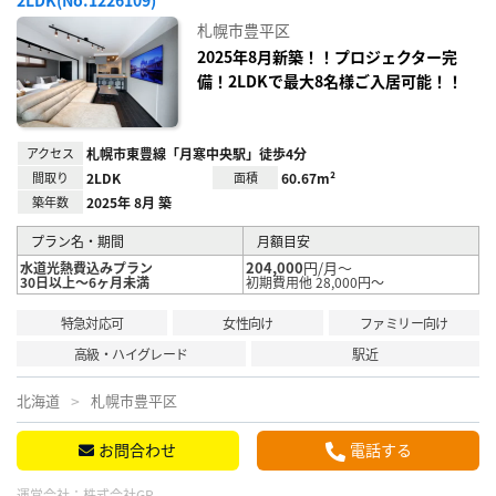
2LDK(No.1226109)
に入
り登
札幌市豊平区
録
2025年8月新築！！プロジェクター完
備！2LDKで最大8名様ご入居可能！！
アクセス
札幌市東豊線「月寒中央駅」徒歩4分
間取り
2LDK
面積
60.67m²
築年数
2025年 8月 築
プラン名・期間
月額目安
204,000
円/月～
水道光熱費込みプラン
30日以上～6ヶ月未満
初期費用他 28,000円～
特急対応可
女性向け
ファミリー向け
高級・ハイグレード
駅近
北海道
札幌市豊平区
お問合わせ
電話する
運営会社：
株式会社GP