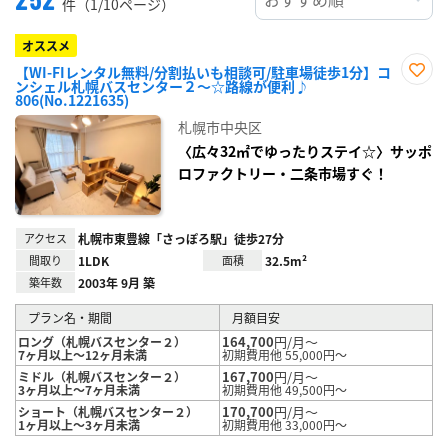
件（1/10ページ）
オススメ
【WI-FIレンタル無料/分割払いも相談可/駐車場徒歩1分】コ
ンシェル札幌バスセンター２～☆路線が便利♪
お気
806(No.1221635)
に入
り登
札幌市中央区
録
〈広々32㎡でゆったりステイ☆〉サッポ
ロファクトリー・二条市場すぐ！
アクセス
札幌市東豊線「さっぽろ駅」徒歩27分
間取り
1LDK
面積
32.5m²
築年数
2003年 9月 築
プラン名・期間
月額目安
164,700
円/月～
ロング（札幌バスセンター２）
7ヶ月以上～12ヶ月未満
初期費用他 55,000円～
167,700
円/月～
ミドル（札幌バスセンター２）
3ヶ月以上～7ヶ月未満
初期費用他 49,500円～
170,700
円/月～
ショート（札幌バスセンター２）
1ヶ月以上～3ヶ月未満
初期費用他 33,000円～