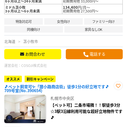
6ヶ月以上～24ヶ月未満
初期費用他 33,000円～
134,400
円/月～
ミドル苫小牧
3ヶ月以上～6ヶ月未満
初期費用他 27,500円～
特急対応可
女性向け
ファミリー向け
同棲向け
家具なしOK
北海道
苫小牧市
お問合わせ
電話する
運営会社：
COSOJI株式会社
オススメ
割引キャンペーン
🎵ペット飼育可✨「狸小路商店街」徒歩1分の好立地です🎵
709号室(No.390654)
お気
に入
札幌市中央区
り登
録
【ペット可】二条市場隣！！駅徒歩3分
☆3駅3沿線利用可能な超好立地物件です
🎵