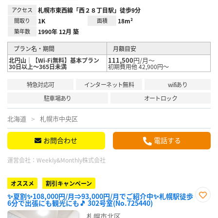
アクセス
札幌市東西線「西２８丁目駅」徒歩9分
間取り
1K
面積
18m²
築年数
1990年 12月 築
プラン名・期間
月額目安
111,500
円/月～
北円山｜【Wi-Fi無料】基本プラン
30日以上～365日未満
初期費用他 42,900円～
特急対応可
インターネット無料
wifiあり
駐車場あり
オートロック
北海道
札幌市中央区
お問合わせ
電話する
運営会社：
Weekly&Monthly株式会社
オススメ
割引キャンペーン
✨夏割✨108,000円/月⇒93,000円/月でご紹介中✨札幌駅徒歩
6分で出張にも観光にも🎵 302号室(No.725440)
お気
に入
札幌市北区