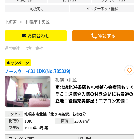
同棲向け
インターネット無料
北海道
札幌市中央区
お問合わせ
電話する
運営会社：
Fit合同会社
キャンペーン
ノースウェイ31 1DK(No.785329)
お気
札幌市北区
に入
り登
南北線北34条駅も札幌禎心会病院もすぐ
録
そこ！通院や入院の付き添いにも最適の
立地！設備充実部屋！エアコン完備！
アクセス
札幌市南北線「北３４条駅」徒歩2分
間取り
1DK
面積
23.68m²
築年数
1991年 8月 築
プラン名・期間
月額目安