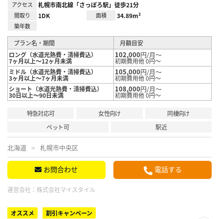
アクセス
札幌市南北線「さっぽろ駅」徒歩21分
間取り
1DK
面積
34.89m²
築年数
プラン名・期間
月額目安
102,000
円/月～
ロング（水道光熱費・清掃費込）
7ヶ月以上～12ヶ月未満
初期費用他 0円～
105,000
円/月～
ミドル（水道光熱費・清掃費込）
3ヶ月以上～7ヶ月未満
初期費用他 0円～
108,000
円/月～
ショート（水道光熱費・清掃費込）
30日以上～90日未満
初期費用他 0円～
特急対応可
女性向け
同棲向け
ペット可
駅近
北海道
札幌市中央区
お問合わせ
電話する
運営会社：
株式会社マイスタイル
オススメ
割引キャンペーン