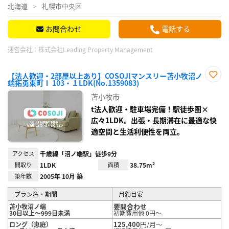
北海道
札幌市中央区
お問合わせ
電話する
運営会社：
株式会社Leading Property Management
【法人歓迎・2部屋以上あり】COSOJIマンスリー苫小牧沼ノ
端拓勇東町Ⅰ 103・１LDK(No.1359083)
お気
に入
苫小牧市
り登
録
t法人歓迎・駐車場完備！駅徒歩圏×
広々1LDK。出張・長期滞在に最適な快
適空間と生活利便性を両立。
アクセス
千歳線「沼ノ端駅」徒歩9分
間取り
1LDK
面積
38.75m²
築年数
2005年 10月 築
プラン名・期間
月額目安
要問合わせ
苫小牧沼ノ端
30日以上～999日未満
初期費用他 0円～
125,400
円/月～
ロング（恵庭）