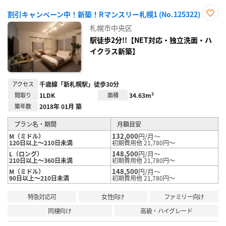
割引キャンペーン中！新築！Rマンスリー札幌1 (No.125322)
お気
札幌市中央区
に入
り登
駅徒歩2分!!【NET対応・独立洗面・ハ
録
イクラス新築】
アクセス
千歳線「新札幌駅」徒歩30分
間取り
1LDK
面積
34.63m²
築年数
2018年 01月 築
プラン名・期間
月額目安
132,000
円/月～
M（ミドル）
120日以上～210日未満
初期費用他 21,780円～
148,500
円/月～
L（ロング）
210日以上～360日未満
初期費用他 21,780円～
148,500
円/月～
M（ミドル）
90日以上～210日未満
初期費用他 21,780円～
特急対応可
女性向け
ファミリー向け
同棲向け
高級・ハイグレード