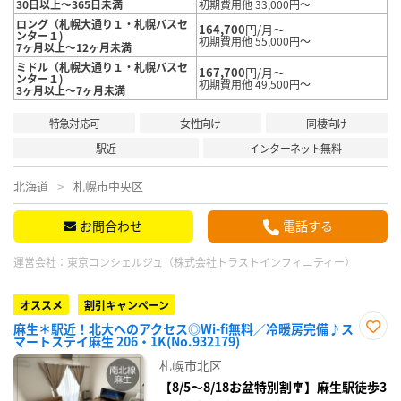
30日以上～365日未満
初期費用他 33,000円～
ロング（札幌大通り１・札幌バスセ
164,700
円/月～
ンター１)
初期費用他 55,000円～
7ヶ月以上～12ヶ月未満
ミドル（札幌大通り１・札幌バスセ
167,700
円/月～
ンター１)
初期費用他 49,500円～
3ヶ月以上～7ヶ月未満
特急対応可
女性向け
同棲向け
駅近
インターネット無料
北海道
札幌市中央区
お問合わせ
電話する
運営会社：
東京コンシェルジュ（株式会社トラストインフィニティー）
オススメ
割引キャンペーン
麻生＊駅近！北大へのアクセス◎Wi-fi無料／冷暖房完備♪ス
マートステイ麻生 206・1K(No.932179)
お気
に入
札幌市北区
り登
録
【8/5〜8/18お盆特別割🎐】麻生駅徒歩3