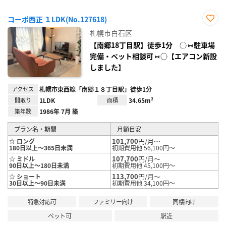
コーポ西正 １LDK(No.127618)
お気
札幌市白石区
に入
り登
【南郷18丁目駅】徒歩1分 ◌ ⑅ 駐車場
録
完備・ペット相談可 ⑅ ◌【エアコン新設
しました】
アクセス
札幌市東西線「南郷１８丁目駅」徒歩1分
間取り
1LDK
面積
34.65m²
築年数
1986年 7月 築
プラン名・期間
月額目安
101,700
円/月～
☆ ロング
180日以上～365日未満
初期費用他 56,100円～
107,700
円/月～
☆ ミドル
90日以上～180日未満
初期費用他 45,100円～
113,700
円/月～
☆ ショート
30日以上～90日未満
初期費用他 34,100円～
特急対応可
ファミリー向け
同棲向け
ペット可
駅近