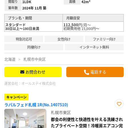
間取り
1LDK
面積
42m²
築年数
2024年 11月 築
プラン名・期間
月額目安
112,500
円/月～
スタンダード
30日以上～180日未満
初期費用他 15,000円～
特急対応可
女性向け
ファミリー向け
同棲向け
インターネット無料
北海道
札幌市中央区
お問合わせ
電話する
運営会社：
オールステイ株式会社
キャンペーン
ラパルフェド札幌 1R(No.1407510)
お気
札幌市東区
に入
り登
都会の利便性と快適性を叶える洗練され
録
たプライベート空間！冷暖房エアコン完