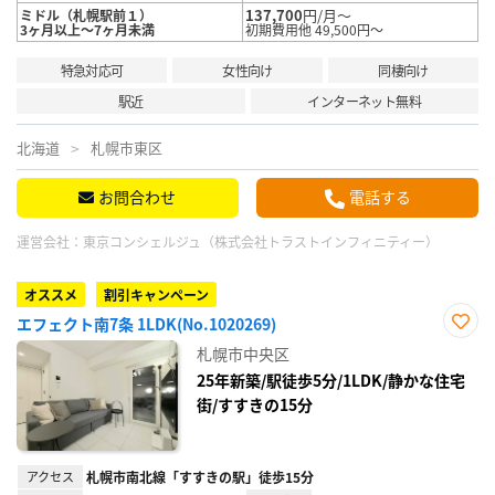
137,700
円/月～
ミドル（札幌駅前１）
3ヶ月以上～7ヶ月未満
初期費用他 49,500円～
特急対応可
女性向け
同棲向け
駅近
インターネット無料
北海道
札幌市東区
お問合わせ
電話する
運営会社：
東京コンシェルジュ（株式会社トラストインフィニティー）
オススメ
割引キャンペーン
エフェクト南7条 1LDK(No.1020269)
お気
札幌市中央区
に入
り登
25年新築/駅徒歩5分/1LDK/静かな住宅
録
街/すすきの15分
アクセス
札幌市南北線「すすきの駅」徒歩15分