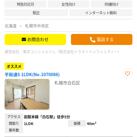
特急対応可
女性向け
同棲向け
駅近
インターネット無料
北海道
札幌市中央区
お問合わせ
電話する
運営会社：
東京コンシェルジュ（株式会社トラストインフィニティー）
オススメ
平和通S 1LDK(No.1070086)
お気
札幌市白石区
に入
り登
録
アクセス
函館本線「白石駅」徒歩5分
間取り
1LDK
面積
40m²
築年数