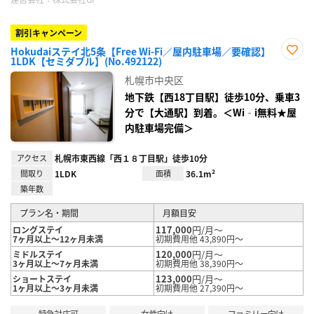
割引キャンペーン
Hokudaiステイ北5条【Free Wi-Fi／屋内駐車場／要確認】
1LDK【セミダブル】(No.492122)
お気
に入
札幌市中央区
り登
録
地下鉄【西18丁目駅】徒歩10分、乗車3
分で【大通駅】到着。＜Wi‐i無料★屋
内駐車場完備＞
アクセス
札幌市東西線「西１８丁目駅」徒歩10分
間取り
1LDK
面積
36.1m²
築年数
プラン名・期間
月額目安
117,000
円/月～
ロングステイ
7ヶ月以上～12ヶ月未満
初期費用他 43,890円～
120,000
円/月～
ミドルステイ
3ヶ月以上～7ヶ月未満
初期費用他 38,390円～
123,000
円/月～
ショートステイ
1ヶ月以上～3ヶ月未満
初期費用他 27,390円～
特急対応可
女性向け
ファミリー向け