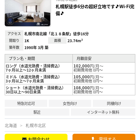
り登
録
札幌駅徒歩6分の超好立地です🎵Wi-Fi完
備🎵
アクセス
札幌市南北線「北１８条駅」徒歩16分
間取り
1K
面積
23.74m²
築年数
1990年 3月 築
プラン名・期間
月額目安
102,000
円/月～
ロング（水道光熱費・清掃費込）
7ヶ月以上～12ヶ月未満
初期費用他 0円～
105,000
円/月～
ミドル（水道光熱費・清掃費込）
3ヶ月以上～7ヶ月未満
初期費用他 0円～
108,000
円/月～
ショート（水道光熱費・清掃費込）
30日以上～90日未満
初期費用他 0円～
特急対応可
女性向け
同棲向け
駅近
インターネット無料
北海道
札幌市北区
お問合わせ
電話する