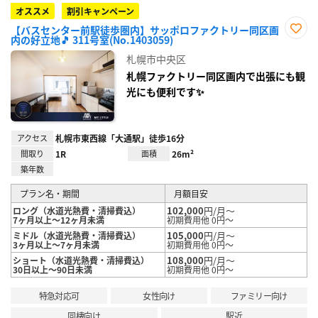
オススメ
割引キャンペーン
【バスセンター前駅徒歩圏内】サッポロファクトリー同区画
内の好立地🎵 311号室(No.1403059)
お気
に入
札幌市中央区
り登
録
札幌ファクトリー同区画内で出張にも観
光にも便利です✨
アクセス
札幌市東西線「大通駅」徒歩16分
間取り
1R
面積
26m²
築年数
プラン名・期間
月額目安
102,000
円/月～
ロング（水道光熱費・清掃費込）
7ヶ月以上～12ヶ月未満
初期費用他 0円～
105,000
円/月～
ミドル（水道光熱費・清掃費込）
3ヶ月以上～7ヶ月未満
初期費用他 0円～
108,000
円/月～
ショート（水道光熱費・清掃費込）
30日以上～90日未満
初期費用他 0円～
特急対応可
女性向け
ファミリー向け
同棲向け
駅近