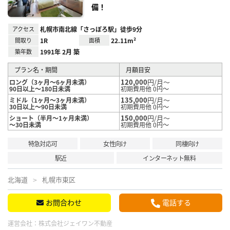
備！
アクセス
札幌市南北線「さっぽろ駅」徒歩9分
間取り
1R
面積
22.11m²
築年数
1991年 2月 築
プラン名・期間
月額目安
120,000
円/月～
ロング（3ヶ月～6ヶ月未満）
90日以上～180日未満
初期費用他 0円～
135,000
円/月～
ミドル（1ヶ月～3ヶ月未満）
30日以上～90日未満
初期費用他 0円～
150,000
円/月～
ショート（半月～1ヶ月未満）
～30日未満
初期費用他 0円～
特急対応可
女性向け
同棲向け
駅近
インターネット無料
北海道
札幌市東区
お問合わせ
電話する
運営会社：
株式会社ジェイワン不動産