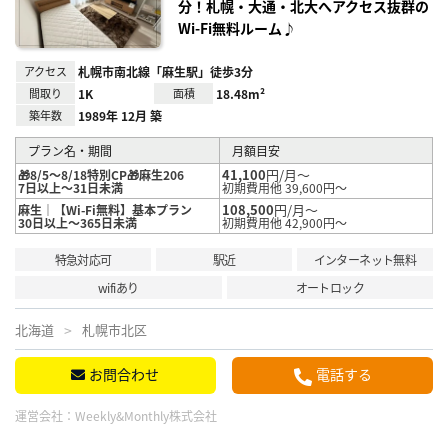
分！札幌・大通・北大へアクセス抜群の
Wi-Fi無料ルーム♪
アクセス
札幌市南北線「麻生駅」徒歩3分
間取り
1K
面積
18.48m²
築年数
1989年 12月 築
プラン名・期間
月額目安
41,100
円/月～
🎁8/5～8/18特別CP🎁麻生206
7日以上～31日未満
初期費用他 39,600円～
108,500
円/月～
麻生｜【Wi-Fi無料】基本プラン
30日以上～365日未満
初期費用他 42,900円～
特急対応可
駅近
インターネット無料
wifiあり
オートロック
北海道
札幌市北区
お問合わせ
電話する
運営会社：
Weekly&Monthly株式会社