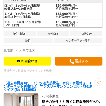
120,000
円/月～
ロング（3ヶ月～6ヶ月未満）
90日以上～180日未満
初期費用他 0円～
135,000
円/月～
ミドル（1ヶ月～3ヶ月未満）
30日以上～90日未満
初期費用他 0円～
135,000
円/月～
ショート（半月～1ヶ月未満）
～30日未満
初期費用他 0円～
特急対応可
女性向け
同棲向け
駅近
インターネット無料
北海道
札幌市北区
お問合わせ
電話する
運営会社：
株式会社ジェイワン不動産
【退去時費用 0円！！】水道光熱費込、家具・家電付き、イ
ンターネット利用料込 マンスリーマンション 205・CF(1K
お気
タイプ)(No.1355963)
に入
り登
札幌市東区
録
駅チカ物件！！ 近くに商業施設があり、