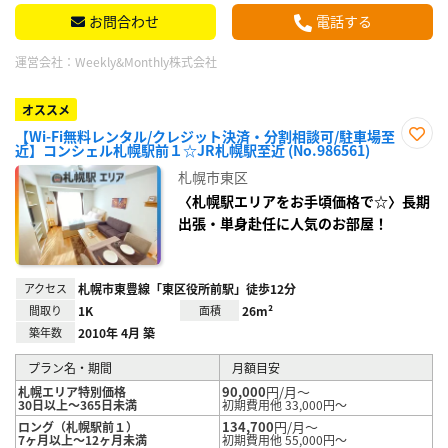
お問合わせ
電話する
運営会社：
Weekly&Monthly株式会社
オススメ
【Wi-Fi無料レンタル/クレジット決済・分割相談可/駐車場至
近】コンシェル札幌駅前１☆JR札幌駅至近 (No.986561)
お気
に入
札幌市東区
り登
録
〈札幌駅エリアをお手頃価格で☆〉長期
出張・単身赴任に人気のお部屋！
アクセス
札幌市東豊線「東区役所前駅」徒歩12分
間取り
1K
面積
26m²
築年数
2010年 4月 築
プラン名・期間
月額目安
90,000
円/月～
札幌エリア特別価格
30日以上～365日未満
初期費用他 33,000円～
134,700
円/月～
ロング（札幌駅前１）
7ヶ月以上～12ヶ月未満
初期費用他 55,000円～