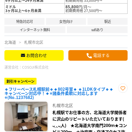
6ヶ月以上～24ヶ月未満
初期費用他 33,000円～
85,800
円/月～
ミドル
3ヶ月以上～6ヶ月未満
初期費用他 27,500円～
特急対応可
女性向け
駅近
インターネット無料
wifiあり
北海道
札幌市北区
お問合わせ
電話する
運営会社：
COSOJI株式会社
割引キャンペーン
🔹フリーベース札幌駅前🔹🔸802号室🔸 🔹1LDKタイプ🔹🔸
キャンペーン対応中！🔸⭐諸条件柔軟に対応します
お気
⭐(No.1237682)
に入
り登
札幌市北区
録
札幌駅でお仕事の方、北海道大学関係者
に沢山のリピートいただいております(
ᴗ̤ .̮ ᴗ̤人) ★北海道大学南門200ｍ★コン
ビニ200ｍ ★治安面・交通アクセス抜