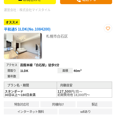
運営会社：
株式会社マイスタイル
オススメ
平和通S 1LDK(No.1084200)
お気
札幌市白石区
に入
り登
録
アクセス
函館本線「白石駅」徒歩5分
間取り
1LDK
面積
40m²
築年数
プラン名・期間
月額目安
127,500
円/月～
スタンダード
30日以上～180日未満
初期費用他 18,000円～
特急対応可
同棲向け
駅近
インターネット無料
wifiあり