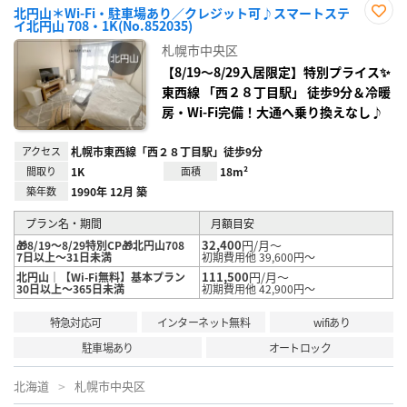
北円山＊Wi-Fi・駐車場あり／クレジット可♪スマートステ
イ北円山 708・1K(No.852035)
お気
に入
札幌市中央区
り登
録
【8/19〜8/29入居限定】特別プライス✨
東西線 「西２８丁目駅」 徒歩9分＆冷暖
房・Wi-Fi完備！大通へ乗り換えなし♪
アクセス
札幌市東西線「西２８丁目駅」徒歩9分
間取り
1K
面積
18m²
築年数
1990年 12月 築
プラン名・期間
月額目安
32,400
円/月～
🎁8/19～8/29特別CP🎁北円山708
7日以上～31日未満
初期費用他 39,600円～
111,500
円/月～
北円山｜【Wi-Fi無料】基本プラン
30日以上～365日未満
初期費用他 42,900円～
特急対応可
インターネット無料
wifiあり
駐車場あり
オートロック
北海道
札幌市中央区