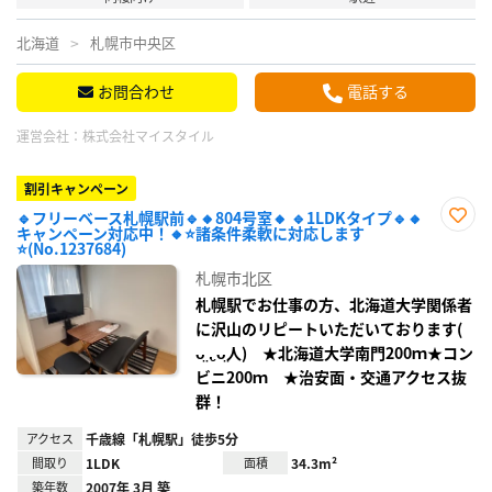
北海道
札幌市中央区
お問合わせ
電話する
運営会社：
株式会社マイスタイル
割引キャンペーン
🔹フリーベース札幌駅前🔹🔸804号室🔸 🔹1LDKタイプ🔹🔸
キャンペーン対応中！🔸⭐諸条件柔軟に対応します
お気
⭐(No.1237684)
に入
り登
札幌市北区
録
札幌駅でお仕事の方、北海道大学関係者
に沢山のリピートいただいております(
ᴗ̤ .̮ ᴗ̤人) ★北海道大学南門200ｍ★コン
ビニ200ｍ ★治安面・交通アクセス抜
群！
アクセス
千歳線「札幌駅」徒歩5分
間取り
1LDK
面積
34.3m²
築年数
2007年 3月 築