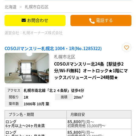
北海道
札幌市白石区
お問合わせ
電話する
運営会社：
札幌オーナーズ株式会社
COSOJIマンスリー札幌北 1004・1R(No.1285322)
お気
札幌市北区
に入
り登
COSOJIマンスリー北24条【駅徒歩2
録
分/Wi-Fi無料】オートロック★1階にマ
ックスバリュースーパー24時間★
アクセス
札幌市南北線「北２４条駅」徒歩4分
間取り
1R
面積
20m²
築年数
1986年 10月 築
プラン名・期間
月額目安
85,800
円/月～
ロング
6ヶ月以上～24ヶ月未満
初期費用他 33,000円～
85,800
円/月～
ロング