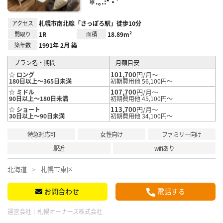
✽.｡.:*・ﾟ
アクセス
札幌市南北線「さっぽろ駅」徒歩10分
間取り
1R
面積
18.89m²
築年数
1991年 2月 築
プラン名・期間
月額目安
101,700
円/月～
☆ ロング
180日以上～365日未満
初期費用他 56,100円～
107,700
円/月～
☆ ミドル
90日以上～180日未満
初期費用他 45,100円～
113,700
円/月～
☆ ショート
30日以上～90日未満
初期費用他 34,100円～
特急対応可
女性向け
ファミリー向け
駅近
wifiあり
北海道
札幌市東区
お問合わせ
電話する
運営会社：
札幌オーナーズ株式会社