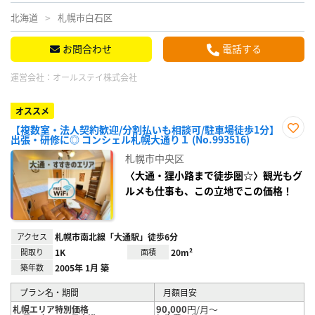
北海道
札幌市白石区
お問合わせ
電話する
運営会社：
オールステイ株式会社
オススメ
【複数室・法人契約歓迎/分割払いも相談可/駐車場徒歩1分】
出張・研修に◎ コンシェル札幌大通り１ (No.993516)
お気
に入
札幌市中央区
り登
録
〈大通・狸小路まで徒歩圏☆〉観光もグ
ルメも仕事も、この立地でこの価格！
アクセス
札幌市南北線「大通駅」徒歩6分
間取り
1K
面積
20m²
築年数
2005年 1月 築
プラン名・期間
月額目安
90,000
円/月～
札幌エリア特別価格