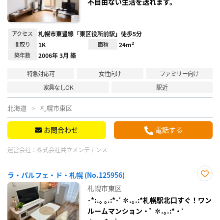
不自由ない生活を送れます。
アクセス
札幌市東豊線「東区役所前駅」徒歩5分
間取り
1K
面積
24m²
築年数
2006年 3月 築
特急対応可
女性向け
ファミリー向け
家具なしOK
駅近
北海道
札幌市東区
お問合わせ
電話する
運営会社：
株式会社共立メンテナンス
ラ・パルフェ・ド・札幌 (No.125956)
お気
札幌市東区
に入
り登
･*:.｡ ｡.:*･ﾟ✽.｡.:*札幌駅北口すぐ！ワン
録
ルームマンション・ﾟ ✽.｡.:*・ﾟ