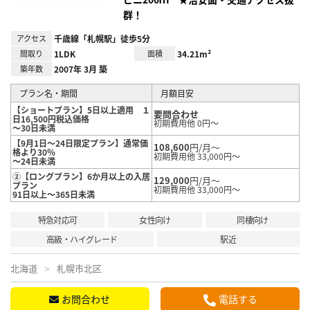
群！
アクセス
千歳線「札幌駅」徒歩5分
間取り
1LDK
面積
34.21m²
築年数
2007年 3月 築
プラン名・期間
月額目安
【ショートプラン】5日以上適用 １
要問合わせ
日16,500円税込価格
初期費用他 0円～
～30日未満
【9月1日～24日限定プラン】通常価
108,600
円/月～
格より30％
初期費用他 33,000円～
～24日未満
②【ロングプラン】6か月以上の入居
129,000
円/月～
プラン
初期費用他 33,000円～
91日以上～365日未満
特急対応可
女性向け
同棲向け
高級・ハイグレード
駅近
北海道
札幌市北区
お問合わせ
電話する