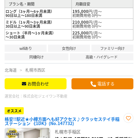
プラン名・期間
月額目安
195,000
円/月～
ロング（3ヶ月～6ヶ月未満）
90日以上～180日未満
初期費用他 0円～
210,000
円/月～
ミドル（1ヶ月～3ヶ月未満）
30日以上～90日未満
初期費用他 0円～
225,000
円/月～
ショート（半月～1ヶ月未満）
～30日未満
初期費用他 0円～
wifiあり
女性向け
ファミリー向け
同棲向け
高級・ハイグレード
北海道
札幌市西区
お問合わせ
電話する
運営会社：
株式会社ジェイワン不動産
オススメ
格安!!駅近★小樽方面へも好アクセス♪クラッセステイ手稲
ステーション 《1DK》(No.147732)
お気
に入
札幌市手稲区
り登