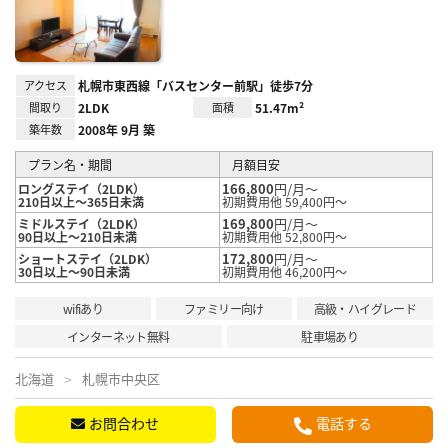
アクセス
札幌市東西線「バスセンター前駅」徒歩7分
間取り
2LDK
面積
51.47m²
築年数
2008年 9月 築
プラン名・期間
月額目安
166,800
円/月～
ロングステイ（2LDK）
210日以上～365日未満
初期費用他 59,400円～
169,800
円/月～
ミドルステイ（2LDK）
90日以上～210日未満
初期費用他 52,800円～
172,800
円/月～
ショートステイ（2LDK）
30日以上～90日未満
初期費用他 46,200円～
wifiあり
ファミリー向け
高級・ハイグレード
インターネット無料
駐車場あり
北海道
札幌市中央区
お問合わせ
電話する