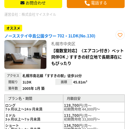
お問合わせ
電話する
運営会社：
株式会社マイスタイル
オススメ
ノースステイ中島公園タワー 702・1LDK(No.130)
お気
札幌市中央区
に入
り登
【複数室対応】〈エアコン付き〉ペット
録
同伴OK♪すすきの好立地で長期滞在に
もぴったり
アクセス
札幌市南北線「すすきの駅」徒歩10分
間取り
1LDK
面積
45.81m²
築年数
2005年 1月 築
プラン名・期間
月額目安
128,700
円/月～
ロング
7ヶ月以上～24ヶ月未満
初期費用他 44,000円～
131,700
円/月～
ミドル
3ヶ月以上～7ヶ月未満
初期費用他 33,000円～
134,700
円/月～
ショート