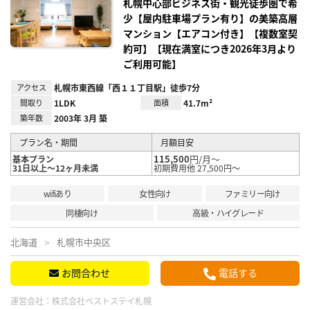
録
札幌中心部ビジネス街・観光徒歩圏で希
少【屋内駐車場プラン有り】の美築高層
マンション【エアコン付き】【複数室契
約可】【現在満室につき2026年3月より
ご利用可能】
アクセス
札幌市東西線「西１１丁目駅」徒歩7分
間取り
1LDK
面積
41.7m²
築年数
2003年 3月 築
プラン名・期間
月額目安
115,500
円/月～
基本プラン
31日以上～12ヶ月未満
初期費用他 27,500円～
wifiあり
女性向け
ファミリー向け
同棲向け
高級・ハイグレード
北海道
札幌市中央区
お問合わせ
電話する
運営会社：
株式会社ベストステイ札幌