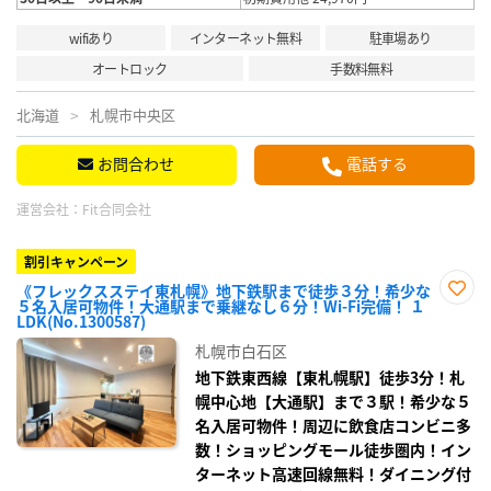
wifiあり
インターネット無料
駐車場あり
オートロック
手数料無料
北海道
札幌市中央区
お問合わせ
電話する
運営会社：
Fit合同会社
割引キャンペーン
《フレックスステイ東札幌》地下鉄駅まで徒歩３分！希少な
５名入居可物件！大通駅まで乗継なし６分！Wi-Fi完備！ １
お気
LDK(No.1300587)
に入
り登
札幌市白石区
録
地下鉄東西線【東札幌駅】徒歩3分！札
幌中心地【大通駅】まで３駅！希少な５
名入居可物件！周辺に飲食店コンビニ多
数！ショッピングモール徒歩圏内！イン
ターネット高速回線無料！ダイニング付