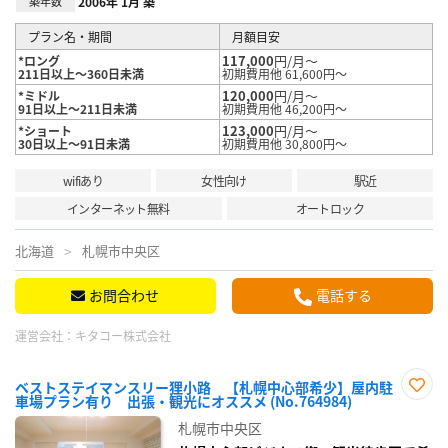
築年数
2006年 1月 築
プラン名・期間
月額目安
117,000
円/月～
*ロング
211日以上～360日未満
初期費用他 61,600円～
120,000
円/月～
*ミドル
91日以上～211日未満
初期費用他 46,200円～
123,000
円/月～
*ショート
30日以上～91日未満
初期費用他 30,800円～
wifiあり
女性向け
駅近
インターネット無料
オートロック
北海道
札幌市中央区
お問合わせ
電話する
運営会社：
キタコー株式会社
ベストステイマンスリー狸小路 【札幌中心部希少】屋内駐
車場プラン有り 出張・観光にオススメ (No.764984)
お気
に入
札幌市中央区
り登