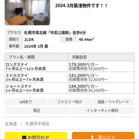
録
2024.3月築浅物件です！！
アクセス
札幌市南北線「中島公園駅」徒歩6分
間取り
2LDK
面積
49.44m²
築年数
2024年 3月 築
プラン名・期間
月額目安
178,500
円/月～
ロングステイ
7ヶ月以上～12ヶ月未満
初期費用他 59,400円～
181,500
円/月～
ミドルステイ
3ヶ月以上～7ヶ月未満
初期費用他 52,800円～
184,500
円/月～
ショートステイ
1ヶ月以上～3ヶ月未満
初期費用他 46,200円～
wifiあり
ファミリー向け
高級・ハイグレード
駅近
インターネット無料
北海道
札幌市中央区
お問合わせ
電話する