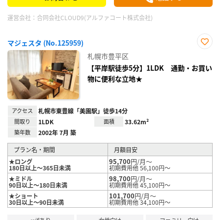
運営会社：
合同会社CLOUD9(アルファコート株式会社)
マジェスタ (No.125959)
お気
札幌市豊平区
に入
り登
【平岸駅徒歩5分】1LDK 通勤・お買い
録
物に便利な立地★
アクセス
札幌市東豊線「美園駅」徒歩14分
間取り
1LDK
面積
33.62m²
築年数
2002年 7月 築
プラン名・期間
月額目安
95,700
円/月～
★ロング
180日以上～365日未満
初期費用他 56,100円～
98,700
円/月～
★ミドル
90日以上～180日未満
初期費用他 45,100円～
101,700
円/月～
★ショート
30日以上～90日未満
初期費用他 34,100円～