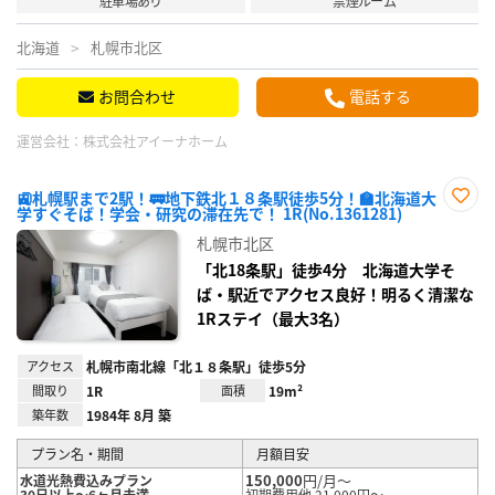
駐車場あり
禁煙ルーム
北海道
札幌市北区
お問合わせ
電話する
運営会社：
株式会社アイーナホーム
🚉札幌駅まで2駅！🚃地下鉄北１８条駅徒歩5分！🏫北海道大
学すぐそば！学会・研究の滞在先で！ 1R(No.1361281)
お気
に入
札幌市北区
り登
録
「北18条駅」徒歩4分 北海道大学そ
ば・駅近でアクセス良好！明るく清潔な
1Rステイ（最大3名）
アクセス
札幌市南北線「北１８条駅」徒歩5分
間取り
1R
面積
19m²
築年数
1984年 8月 築
プラン名・期間
月額目安
150,000
円/月～
水道光熱費込みプラン
30日以上～6ヶ月未満
初期費用他 21,000円～