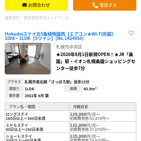
お問合わせ
電話する
運営会社：
株式会社共立メンテナンス
Hokudaiステイ北5条植物園西【エアコン★Wi-Fi完備】
1008・1LDK【Sツイン】(No.1424950)
お気
に入
札幌市中央区
り登
録
★2026年8月1日新規OPEN！★JR「桑
園」駅・イオン札幌桑園ショッピングセ
ンター徒歩7分
アクセス
札幌市南北線「さっぽろ駅」徒歩15分
間取り
1LDK
面積
40.9m²
築年数
2002年 9月 築
プラン名・期間
月額目安
129,000
円/月～
ロングステイ
180日以上～360日未満
初期費用他 41,470円～
132,000
円/月～
ミドルステイ
90日以上～180日未満
初期費用他 37,070円～
135,000
円/月～
ショートステイ
30日以上～90日未満
初期費用他 24,970円～