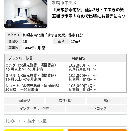
り登
札幌市中央区
録
『東本願寺前駅』徒歩2分・すすきの繁
華街徒歩圏内なので出張にも観光にも✨
アクセス
札幌市南北線「すすきの駅」徒歩11分
間取り
1R
面積
17m²
築年数
1984年 6月 築
プラン名・期間
月額目安
102,000
円/月～
ロング（水道光熱費・清掃費込）
7ヶ月以上～12ヶ月未満
初期費用他 0円～
105,000
円/月～
ミドル（水道光熱費・清掃費込）
3ヶ月以上～7ヶ月未満
初期費用他 0円～
108,000
円/月～
ショート（水道光熱費・清掃費込）
30日以上～90日未満
初期費用他 0円～
wifiあり
女性向け
駅近
インターネット無料
オートロック
北海道
札幌市中央区