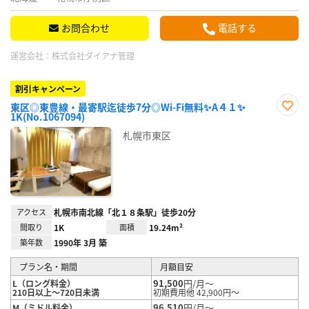
お問合わせ
電話する
運営会社：
株式会社ダイアナ管理
割引キャンペーン
東区◎東豊線・最寄駅迄徒歩7分◎Wi-Fi無料✨A４１✨
1K(No.1067094)
お気
に入
札幌市東区
り登
録
アクセス
札幌市南北線「北１８条駅」徒歩20分
間取り
1K
面積
19.24m²
築年数
1990年 3月 築
プラン名・期間
月額目安
91,500
円/月～
L（ロング料金）
210日以上～720日未満
初期費用他 42,900円～
96,510
円/月～
M（ミドル料金）