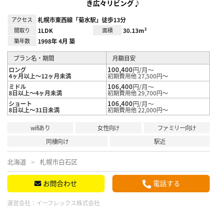
き広々リビング♪
アクセス
札幌市東西線「菊水駅」徒歩13分
間取り
1LDK
面積
30.13m²
築年数
1998年 4月 築
プラン名・期間
月額目安
100,400
円/月～
ロング
4ヶ月以上～12ヶ月未満
初期費用他 27,500円～
106,400
円/月～
ミドル
8日以上～4ヶ月未満
初期費用他 29,700円～
106,400
円/月～
ショート
8日以上～31日未満
初期費用他 22,000円～
wifiあり
女性向け
ファミリー向け
同棲向け
駅近
北海道
札幌市白石区
お問合わせ
電話する
運営会社：
イーフレックス株式会社