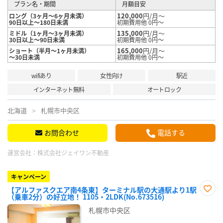
プラン名・期間
月額目安
120,000
円/月～
ロング（3ヶ月～6ヶ月未満）
90日以上～180日未満
初期費用他 0円～
135,000
円/月～
ミドル（1ヶ月～3ヶ月未満）
30日以上～90日未満
初期費用他 0円～
165,000
円/月～
ショート（半月～1ヶ月未満）
～30日未満
初期費用他 0円～
wifiあり
女性向け
駅近
インターネット無料
オートロック
北海道
札幌市中央区
お問合わせ
電話する
運営会社：
株式会社ジェイワン不動産
キャンペーン
【アルファスクエア南4条東】ターミナル駅の大通駅より1駅
（乗車2分）の好立地！ 1105・2LDK(No.673516)
お気
に入
札幌市中央区
り登
録