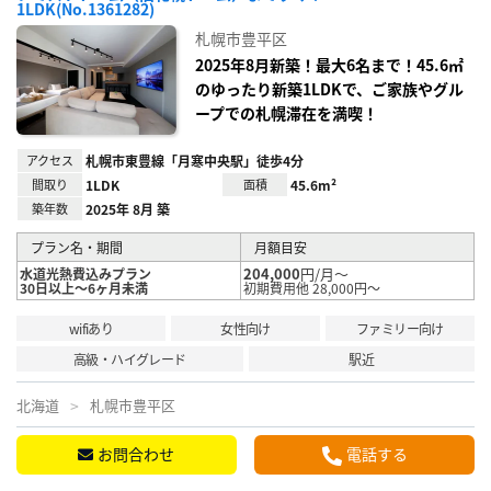
お気
1LDK(No.1361282)
に入
り登
札幌市豊平区
録
2025年8月新築！最大6名まで！45.6㎡
のゆったり新築1LDKで、ご家族やグル
ープでの札幌滞在を満喫！
アクセス
札幌市東豊線「月寒中央駅」徒歩4分
間取り
1LDK
面積
45.6m²
築年数
2025年 8月 築
プラン名・期間
月額目安
204,000
円/月～
水道光熱費込みプラン
30日以上～6ヶ月未満
初期費用他 28,000円～
wifiあり
女性向け
ファミリー向け
高級・ハイグレード
駅近
北海道
札幌市豊平区
お問合わせ
電話する