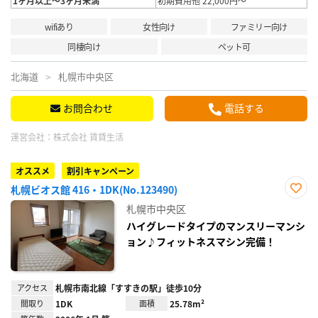
1ヶ月以上～3ヶ月未満
初期費用他 22,000円～
wifiあり
女性向け
ファミリー向け
同棲向け
ペット可
北海道
札幌市中央区
お問合わせ
電話する
運営会社：
株式会社 賃貸生活
オススメ
割引キャンペーン
札幌ビオス館 416・1DK(No.123490)
お気
札幌市中央区
に入
り登
ハイグレードタイプのマンスリーマンシ
録
ョン♪フィットネスマシン完備！
アクセス
札幌市南北線「すすきの駅」徒歩10分
間取り
1DK
面積
25.78m²