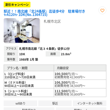
割引キャンペーン
駅近！！南北線『北24条駅』迄徒歩4分 駐車場付き
✨A120✨ 1DK(No.1364715)
お気
に入
札幌市北区
り登
録
アクセス
札幌市南北線「北３４条駅」徒歩12分
間取り
1DK
面積
23.8m²
築年数
1988年 1月 築
プラン名・期間
月額目安
100,500
円/月～
L（ロング料金）
210日以上～720日未満
初期費用他 42,900円～
106,500
円/月～
M（ミドル料金）
90日以上～210日未満
初期費用他 38,500円～
112,500
円/月～
S（ショート料金）
30日以上～90日未満
初期費用他 30,800円～
wifiあり
駅近
インターネット無料