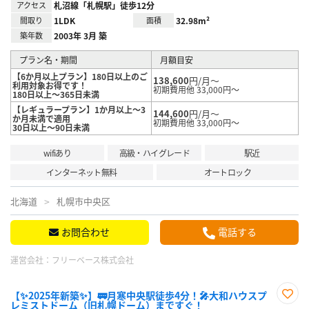
アクセス
札沼線「札幌駅」徒歩12分
間取り
1LDK
面積
32.98m²
築年数
2003年 3月 築
プラン名・期間
月額目安
【6か月以上プラン】180日以上のご
138,600
円/月～
利用対象お得です！
初期費用他 33,000円～
180日以上～365日未満
【レギュラープラン】1か月以上～3
144,600
円/月～
か月未満で適用
初期費用他 33,000円～
30日以上～90日未満
wifiあり
高級・ハイグレード
駅近
インターネット無料
オートロック
北海道
札幌市中央区
お問合わせ
電話する
運営会社：
フリーベース株式会社
【✨2025年新築✨】🚃月寒中央駅徒歩4分！🎤大和ハウスプ
レミストドーム（旧札幌ドーム）まですぐ！