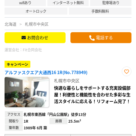
wifiあり
インターネット無料
駐車場あり
オートロック
手数料無料
北海道
札幌市中央区
お問合わせ
電話する
運営会社：
Fit合同会社
キャンペーン
アルファスクエア大通西16 1R(No.778949)
お気
札幌市中央区
に入
り登
快適な暮らしをサポートする充実設備部
録
屋！利便性と機能性を合わせた多彩な生
活スタイルに応える！リフォーム完了！
アクセス
札幌市東西線「円山公園駅」徒歩13分
間取り
1R
面積
25.5m²
築年数
1989年 6月 築