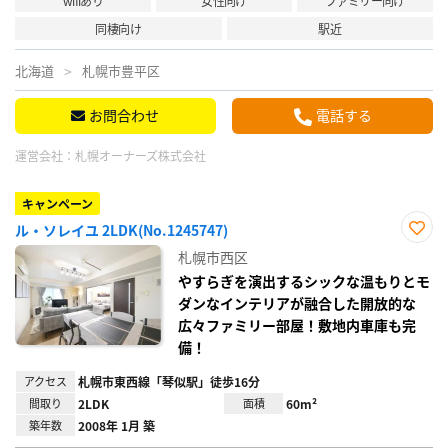
wifiあり
女性向け
ファミリー向け
同棲向け
駅近
北海道
札幌市豊平区
お問合わせ
電話する
運営会社：
札幌オーナーズ株式会社
キャンペーン
ル・ソレイユ 2LDK(No.1245747)
お気
札幌市西区
に入
り登
やすらぎを演出するシックな温もりとモ
録
ダンなインテリアが融合した開放的な
広々ファミリー部屋！敷地内車庫も完
備！
アクセス
札幌市東西線「琴似駅」徒歩16分
間取り
2LDK
面積
60m²
築年数
2008年 1月 築