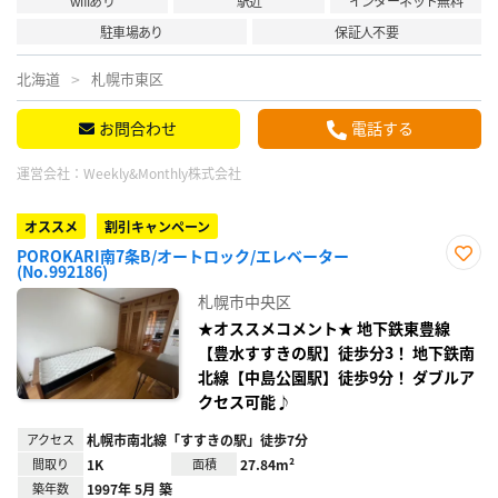
wifiあり
駅近
インターネット無料
駐車場あり
保証人不要
北海道
札幌市東区
お問合わせ
電話する
運営会社：
Weekly&Monthly株式会社
オススメ
割引キャンペーン
POROKARI南7条B/オートロック/エレベーター
(No.992186)
お気
に入
札幌市中央区
り登
録
★オススメコメント★ 地下鉄東豊線
【豊水すすきの駅】徒歩分3！ 地下鉄南
北線【中島公園駅】徒歩9分！ ダブルア
クセス可能♪
アクセス
札幌市南北線「すすきの駅」徒歩7分
間取り
1K
面積
27.84m²
築年数
1997年 5月 築