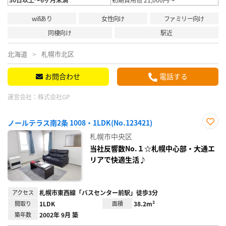
wifiあり
女性向け
ファミリー向け
同棲向け
駅近
北海道
札幌市北区
お問合わせ
電話する
運営会社：
株式会社GP
ノールテラス南2条 1008・1LDK(No.123421)
お気
札幌市中央区
に入
り登
当社反響数No.１☆札幌中心部・大通エ
録
リアで快適生活♪
アクセス
札幌市東西線「バスセンター前駅」徒歩3分
間取り
1LDK
面積
38.2m²
築年数
2002年 9月 築