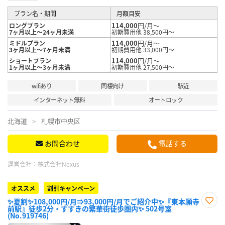
プラン名・期間
月額目安
114,000
円/月～
ロングプラン
7ヶ月以上～24ヶ月未満
初期費用他 38,500円～
114,000
円/月～
ミドルプラン
3ヶ月以上～7ヶ月未満
初期費用他 33,000円～
114,000
円/月～
ショートプラン
1ヶ月以上～3ヶ月未満
初期費用他 27,500円～
wifiあり
同棲向け
駅近
インターネット無料
オートロック
北海道
札幌市中央区
お問合わせ
電話する
運営会社：
株式会社Nexus
オススメ
割引キャンペーン
✨夏割✨108,000円/月⇒93,000円/月でご紹介中✨『東本願寺
前駅』徒歩2分・すすきの繁華街徒歩圏内✨ 502号室
お気
(No.919746)
に入