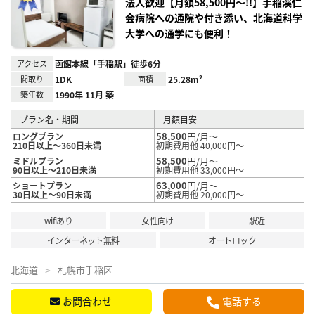
録
法人歓迎【月額58,500円～!!】手稲渓仁
会病院への通院や付き添い、北海道科学
大学への通学にも便利！
アクセス
函館本線「手稲駅」徒歩6分
間取り
1DK
面積
25.28m²
築年数
1990年 11月 築
プラン名・期間
月額目安
58,500
円/月～
ロングプラン
210日以上～360日未満
初期費用他 40,000円～
58,500
円/月～
ミドルプラン
90日以上～210日未満
初期費用他 33,000円～
63,000
円/月～
ショートプラン
30日以上～90日未満
初期費用他 20,000円～
wifiあり
女性向け
駅近
インターネット無料
オートロック
北海道
札幌市手稲区
お問合わせ
電話する