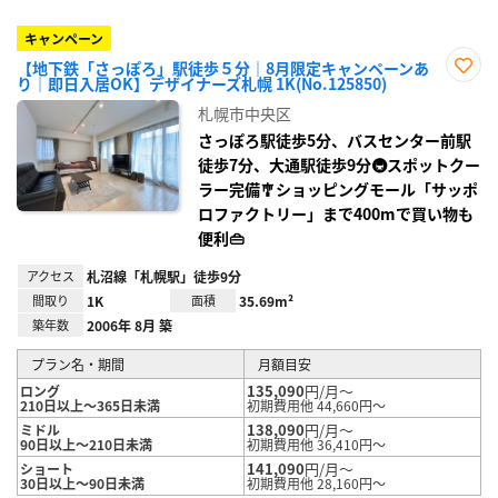
キャンペーン
【地下鉄「さっぽろ」駅徒歩５分｜8月限定キャンペーンあ
り｜即日入居OK】デザイナーズ札幌 1K(No.125850)
お気
に入
札幌市中央区
り登
録
さっぽろ駅徒歩5分、バスセンター前駅
徒歩7分、大通駅徒歩9分🚇スポットクー
ラー完備🎐ショッピングモール「サッポ
ロファクトリー」まで400mで買い物も
便利👜
アクセス
札沼線「札幌駅」徒歩9分
間取り
1K
面積
35.69m²
築年数
2006年 8月 築
プラン名・期間
月額目安
135,090
円/月～
ロング
210日以上～365日未満
初期費用他 44,660円～
138,090
円/月～
ミドル
90日以上～210日未満
初期費用他 36,410円～
141,090
円/月～
ショート
30日以上～90日未満
初期費用他 28,160円～