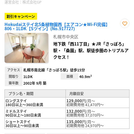
運営会社：
株式会社GP
割引キャンペーン
Hokudaiステイ北5条植物園西【エアコン★Wi-Fi完備】
806・1LDK【Sツイン】(No.917727)
お気
に入
札幌市中央区
り登
録
地下鉄「西11丁目」★JR「さっぽろ」
駅・「桑園」駅、駅徒歩圏のトリプルア
クセス！
アクセス
札幌市南北線「さっぽろ駅」徒歩15分
間取り
1LDK
面積
40.9m²
築年数
2002年 9月 築
プラン名・期間
月額目安
129,000
円/月～
ロングステイ
180日以上～360日未満
初期費用他 41,470円～
132,000
円/月～
ミドルステイ
90日以上～180日未満
初期費用他 37,070円～
135,000
円/月～
ショートステイ
30日以上～90日未満
初期費用他 24,970円～