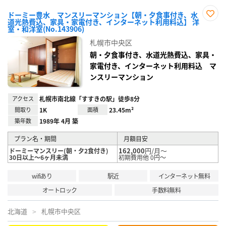
ドーミー豊水 マンスリーマンション【朝・夕食事付き、水
道光熱費込、家具・家電付き、インターネット利用料込】 洋
お気
室・和洋室(No.143906)
に入
り登
札幌市中央区
録
朝・夕食事付き、水道光熱費込、家具・
家電付き、インターネット利用料込 マ
ンスリーマンション
アクセス
札幌市南北線「すすきの駅」徒歩8分
間取り
1K
面積
23.45m²
築年数
1989年 4月 築
プラン名・期間
月額目安
162,000
円/月～
ドーミーマンスリー(朝・夕2食付き)
30日以上～6ヶ月未満
初期費用他 0円～
wifiあり
駅近
インターネット無料
オートロック
手数料無料
北海道
札幌市中央区