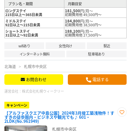
プラン名・期間
月額目安
181,500
円/月～
ロングステイ
215日以上～365日未満
初期費用他 49,500円～
184,800
円/月～
ミドルステイ
92日以上～215日未満
初期費用他 38,500円～
188,100
円/月～
ショートステイ
31日以上～92日未満
初期費用他 27,500円～
wifiあり
女性向け
駅近
インターネット無料
駐車場あり
北海道
札幌市中央区
お問合わせ
電話する
運営会社：
株式会社札幌ウィークリー
キャンペーン
【アルファスクエア中島公園】2024年3月竣工築浅物件！す
すきの徒歩圏内・ビジネスや観光でも♪ 601・
お気
2LDK(No.961949)
に入
り登
札幌市中央区