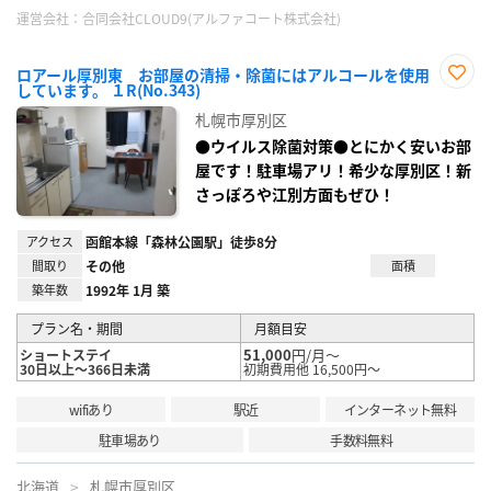
運営会社：
合同会社CLOUD9(アルファコート株式会社)
ロアール厚別東 お部屋の清掃・除菌にはアルコールを使用
しています。 １R(No.343)
お気
に入
札幌市厚別区
り登
録
●ウイルス除菌対策●とにかく安いお部
屋です！駐車場アリ！希少な厚別区！新
さっぽろや江別方面もぜひ！
アクセス
函館本線「森林公園駅」徒歩8分
間取り
その他
面積
築年数
1992年 1月 築
プラン名・期間
月額目安
51,000
円/月～
ショートステイ
30日以上～366日未満
初期費用他 16,500円～
wifiあり
駅近
インターネット無料
駐車場あり
手数料無料
北海道
札幌市厚別区