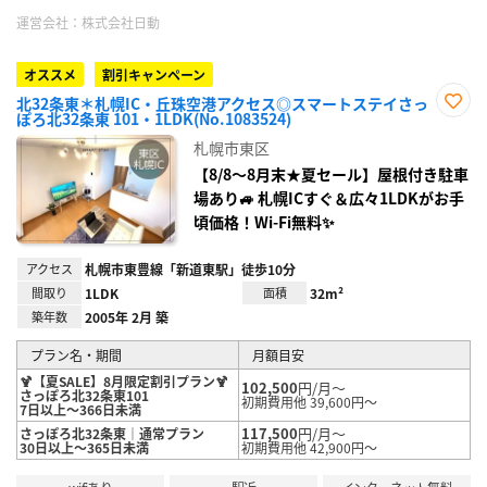
運営会社：
株式会社日動
オススメ
割引キャンペーン
北32条東＊札幌IC・丘珠空港アクセス◎スマートステイさっ
ぽろ北32条東 101・1LDK(No.1083524)
お気
に入
札幌市東区
り登
録
【8/8〜8月末★夏セール】屋根付き駐車
場あり🚙 札幌ICすぐ＆広々1LDKがお手
頃価格！Wi-Fi無料✨
アクセス
札幌市東豊線「新道東駅」徒歩10分
間取り
1LDK
面積
32m²
築年数
2005年 2月 築
プラン名・期間
月額目安
🍹【夏SALE】8月限定割引プラン🍹
102,500
円/月～
さっぽろ北32条東101
初期費用他 39,600円～
7日以上～366日未満
117,500
円/月～
さっぽろ北32条東｜通常プラン
30日以上～365日未満
初期費用他 42,900円～