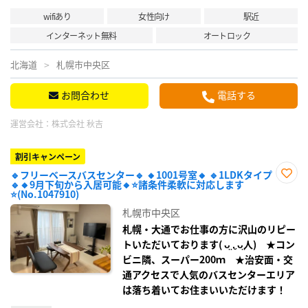
wifiあり
女性向け
駅近
インターネット無料
オートロック
北海道
札幌市中央区
お問合わせ
電話する
運営会社：
株式会社 秋吉
割引キャンペーン
🔹フリーベースバスセンター🔹 🔸1001号室🔸 🔹1LDKタイプ
🔹🔸9月下旬から入居可能🔸⭐諸条件柔軟に対応します
お気
⭐(No.1047910)
に入
り登
札幌市中央区
録
札幌・大通でお仕事の方に沢山のリピー
トいただいております( ᴗ̤ .̮ ᴗ̤人) ★コン
ビニ隣、スーパー200ｍ ★治安面・交
通アクセスで人気のバスセンターエリア
は落ち着いてお住まいいただけます！