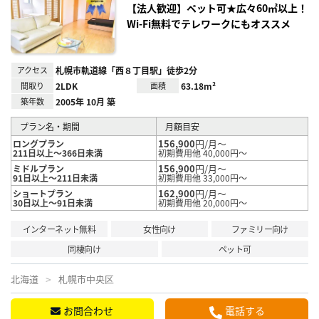
録
【法人歓迎】ペット可★広々60㎡以上！
Wi-Fi無料でテレワークにもオススメ
アクセス
札幌市軌道線「西８丁目駅」徒歩2分
間取り
2LDK
面積
63.18m²
築年数
2005年 10月 築
プラン名・期間
月額目安
156,900
円/月～
ロングプラン
211日以上～366日未満
初期費用他 40,000円～
156,900
円/月～
ミドルプラン
91日以上～211日未満
初期費用他 33,000円～
162,900
円/月～
ショートプラン
30日以上～91日未満
初期費用他 20,000円～
インターネット無料
女性向け
ファミリー向け
同棲向け
ペット可
北海道
札幌市中央区
お問合わせ
電話する