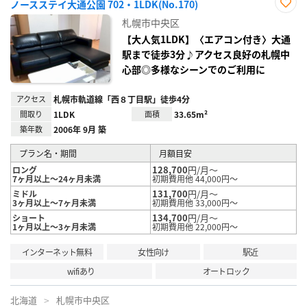
ノースステイ大通公園 702・1LDK(No.170)
お気
札幌市中央区
に入
り登
【大人気1LDK】〈エアコン付き〉大通
録
駅まで徒歩3分♪アクセス良好の札幌中
心部◎多様なシーンでのご利用に
アクセス
札幌市軌道線「西８丁目駅」徒歩4分
間取り
1LDK
面積
33.65m²
築年数
2006年 9月 築
プラン名・期間
月額目安
128,700
円/月～
ロング
7ヶ月以上～24ヶ月未満
初期費用他 44,000円～
131,700
円/月～
ミドル
3ヶ月以上～7ヶ月未満
初期費用他 33,000円～
134,700
円/月～
ショート
1ヶ月以上～3ヶ月未満
初期費用他 22,000円～
インターネット無料
女性向け
駅近
wifiあり
オートロック
北海道
札幌市中央区