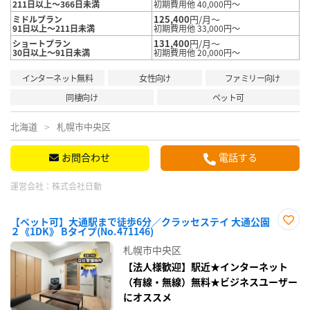
211日以上～366日未満
初期費用他 40,000円～
125,400
円/月～
ミドルプラン
91日以上～211日未満
初期費用他 33,000円～
131,400
円/月～
ショートプラン
30日以上～91日未満
初期費用他 20,000円～
インターネット無料
女性向け
ファミリー向け
同棲向け
ペット可
北海道
札幌市中央区
お問合わせ
電話する
運営会社：
株式会社日動
【ペット可】大通駅まで徒歩6分／クラッセステイ 大通公園
２《1DK》 Bタイプ(No.471146)
お気
に入
札幌市中央区
り登
録
【法人様歓迎】駅近★インターネット
（有線・無線）無料★ビジネスユーザー
にオススメ