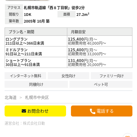
アクセス
札幌市軌道線「西８丁目駅」徒歩2分
間取り
1DK
面積
27.2m²
築年数
2005年 10月 築
プラン名・期間
月額目安
125,400
円/月～
ロングプラン
211日以上～366日未満
初期費用他 40,000円～
125,400
円/月～
ミドルプラン
91日以上～211日未満
初期費用他 33,000円～
131,400
円/月～
ショートプラン
30日以上～91日未満
初期費用他 20,000円～
インターネット無料
女性向け
ファミリー向け
同棲向け
ペット可
北海道
札幌市中央区
お問合わせ
電話する
運営会社：
株式会社日動