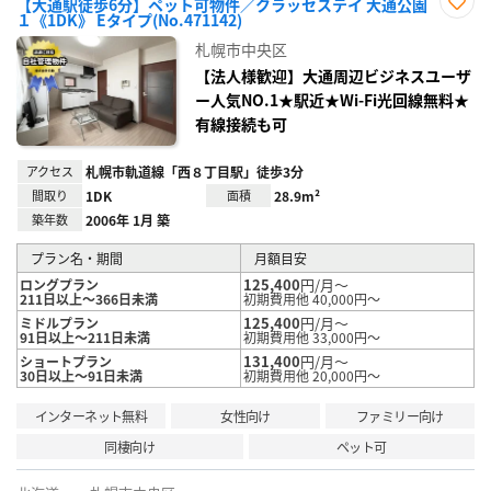
【大通駅徒歩6分】ペット可物件／クラッセステイ 大通公園
１《1DK》 Eタイプ(No.471142)
お気
に入
札幌市中央区
り登
録
【法人様歓迎】大通周辺ビジネスユーザ
ー人気NO.1★駅近★Wi-Fi光回線無料★
有線接続も可
アクセス
札幌市軌道線「西８丁目駅」徒歩3分
間取り
1DK
面積
28.9m²
築年数
2006年 1月 築
プラン名・期間
月額目安
125,400
円/月～
ロングプラン
211日以上～366日未満
初期費用他 40,000円～
125,400
円/月～
ミドルプラン
91日以上～211日未満
初期費用他 33,000円～
131,400
円/月～
ショートプラン
30日以上～91日未満
初期費用他 20,000円～
インターネット無料
女性向け
ファミリー向け
同棲向け
ペット可