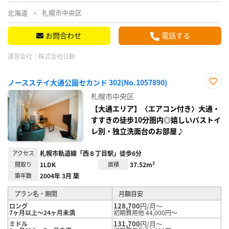
北海道
札幌市中央区
お問合わせ
電話する
運営会社：
株式会社日動
ノースステイ大通公園セカンド 302(No.1057890)
お気
札幌市中央区
に入
り登
【大通エリア】〈エアコン付き〉大通・
録
すすきの徒歩10分圏内◎嬉しいバストイ
レ別・独立洗面台のお部屋♪
アクセス
札幌市軌道線「西８丁目駅」徒歩6分
間取り
1LDK
面積
37.52m²
築年数
2004年 3月 築
プラン名・期間
月額目安
128,700
円/月～
ロング
7ヶ月以上～24ヶ月未満
初期費用他 44,000円～
131,700
円/月～
ミドル