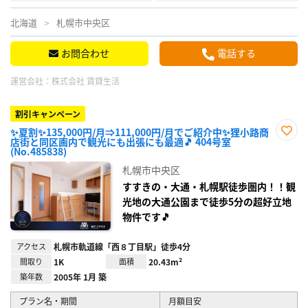
北海道
札幌市中央区
お問合わせ
電話する
運営会社：
株式会社 賃貸生活
割引キャンペーン
✨夏割✨135,000円/月⇒111,000円/月でご紹介中✨狸小路商
店街と同区画内で観光にも出張にも最適🎵 404号室
お気
(No.485838)
に入
り登
札幌市中央区
録
すすきの・大通・札幌駅徒歩圏内！！観
光地の大通公園まで徒歩5分の超好立地
物件です🎵
アクセス
札幌市軌道線「西８丁目駅」徒歩4分
間取り
1K
面積
20.43m²
築年数
2005年 1月 築
プラン名・期間
月額目安