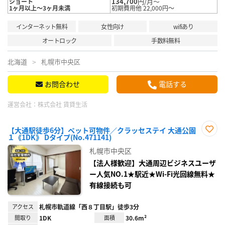
134,700
円/月～
ショート
1ヶ月以上～3ヶ月未満
初期費用他 22,000円～
インターネット無料
女性向け
wifiあり
オートロック
手数料無料
北海道
札幌市中央区
お問合わせ
電話する
運営会社：
株式会社 賃貸生活
【大通駅徒歩6分】ペット可物件／クラッセステイ 大通公園
１《1DK》 Dタイプ(No.471141)
お気
に入
札幌市中央区
り登
録
【法人様歓迎】大通周辺ビジネスユーザ
ー人気NO.1★駅近★Wi-Fi光回線無料★
有線接続も可
アクセス
札幌市軌道線「西８丁目駅」徒歩3分
間取り
1DK
面積
30.6m²