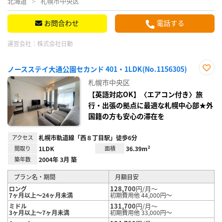
北海道
札幌市中央区
お問合わせ
電話する
運営会社：
株式会社日動
ノースステイ大通公園セカンド 401・1LDK(No.1156305)
お気
札幌市中央区
に入
り登
【英語対応OK】〈エアコン付き〉旅
録
行・出張の拠点に最適な札幌中心部★外
国籍の方も安心の滞在を
アクセス
札幌市軌道線「西８丁目駅」徒歩6分
間取り
1LDK
面積
36.39m²
築年数
2004年 3月 築
プラン名・期間
月額目安
128,700
円/月～
ロング
7ヶ月以上～24ヶ月未満
初期費用他 44,000円～
131,700
円/月～
ミドル
3ヶ月以上～7ヶ月未満
初期費用他 33,000円～