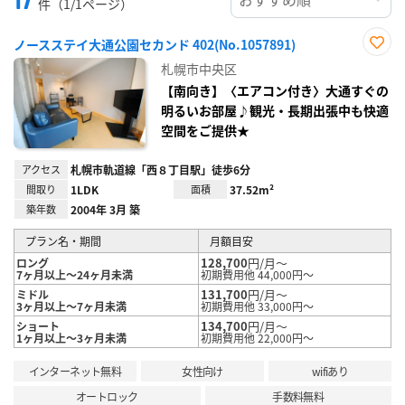
件（1/1ページ）
ノースステイ大通公園セカンド 402(No.1057891)
お気
札幌市中央区
に入
り登
【南向き】〈エアコン付き〉大通すぐの
録
明るいお部屋♪観光・長期出張中も快適
空間をご提供★
アクセス
札幌市軌道線「西８丁目駅」徒歩6分
間取り
1LDK
面積
37.52m²
築年数
2004年 3月 築
プラン名・期間
月額目安
128,700
円/月～
ロング
7ヶ月以上～24ヶ月未満
初期費用他 44,000円～
131,700
円/月～
ミドル
3ヶ月以上～7ヶ月未満
初期費用他 33,000円～
134,700
円/月～
ショート
1ヶ月以上～3ヶ月未満
初期費用他 22,000円～
インターネット無料
女性向け
wifiあり
オートロック
手数料無料