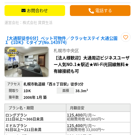
お問合わせ
電話する
運営会社：
株式会社 賃貸生活
【大通駅徒歩6分】ペット可物件／クラッセステイ 大通公園
１《1DK》 Cタイプ(No.143974)
お気
に入
札幌市中央区
り登
録
【法人様歓迎】大通周辺ビジネスユーザ
ー人気NO.1★駅近★Wi-Fi光回線無料★
有線接続も可
アクセス
札幌市軌道線「西８丁目駅」徒歩3分
間取り
1DK
面積
38.3m²
築年数
2006年 1月 築
プラン名・期間
月額目安
125,400
円/月～
ロングプラン
211日以上～366日未満
初期費用他 40,000円～
125,400
円/月～
ミドルプラン
91日以上～211日未満
初期費用他 33,000円～