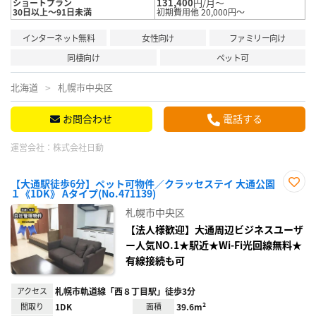
131,400
円/月～
ショートプラン
30日以上～91日未満
初期費用他 20,000円～
インターネット無料
女性向け
ファミリー向け
同棲向け
ペット可
北海道
札幌市中央区
お問合わせ
電話する
運営会社：
株式会社日動
【大通駅徒歩6分】ペット可物件／クラッセステイ 大通公園
１《1DK》 Aタイプ(No.471139)
お気
に入
札幌市中央区
り登
録
【法人様歓迎】大通周辺ビジネスユーザ
ー人気NO.1★駅近★Wi-Fi光回線無料★
有線接続も可
アクセス
札幌市軌道線「西８丁目駅」徒歩3分
間取り
1DK
面積
39.6m²