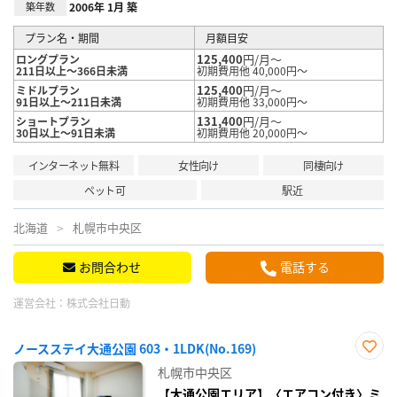
築年数
2006年 1月 築
プラン名・期間
月額目安
125,400
円/月～
ロングプラン
211日以上～366日未満
初期費用他 40,000円～
125,400
円/月～
ミドルプラン
91日以上～211日未満
初期費用他 33,000円～
131,400
円/月～
ショートプラン
30日以上～91日未満
初期費用他 20,000円～
インターネット無料
女性向け
同棲向け
ペット可
駅近
北海道
札幌市中央区
お問合わせ
電話する
運営会社：
株式会社日動
ノースステイ大通公園 603・1LDK(No.169)
お気
札幌市中央区
に入
り登
【大通公園エリア】〈エアコン付き〉ミ