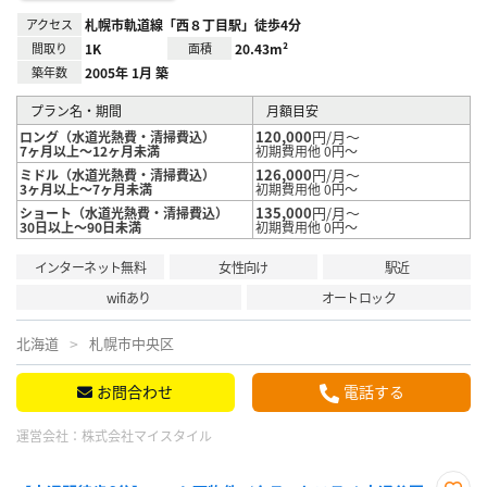
アクセス
札幌市軌道線「西８丁目駅」徒歩4分
間取り
1K
面積
20.43m²
築年数
2005年 1月 築
プラン名・期間
月額目安
120,000
円/月～
ロング（水道光熱費・清掃費込）
7ヶ月以上～12ヶ月未満
初期費用他 0円～
126,000
円/月～
ミドル（水道光熱費・清掃費込）
3ヶ月以上～7ヶ月未満
初期費用他 0円～
135,000
円/月～
ショート（水道光熱費・清掃費込）
30日以上～90日未満
初期費用他 0円～
インターネット無料
女性向け
駅近
wifiあり
オートロック
北海道
札幌市中央区
お問合わせ
電話する
運営会社：
株式会社マイスタイル