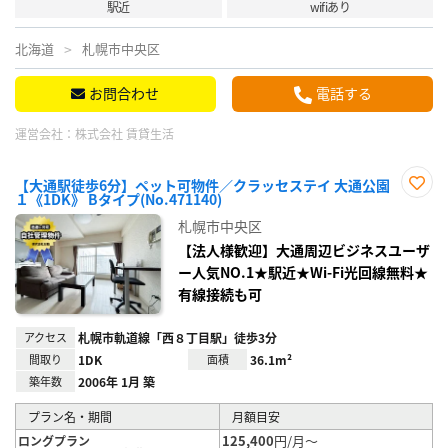
駅近
wifiあり
北海道
札幌市中央区
お問合わせ
電話する
運営会社：
株式会社 賃貸生活
【大通駅徒歩6分】ペット可物件／クラッセステイ 大通公園
１《1DK》 Bタイプ(No.471140)
お気
に入
札幌市中央区
り登
録
【法人様歓迎】大通周辺ビジネスユーザ
ー人気NO.1★駅近★Wi-Fi光回線無料★
有線接続も可
アクセス
札幌市軌道線「西８丁目駅」徒歩3分
間取り
1DK
面積
36.1m²
築年数
2006年 1月 築
プラン名・期間
月額目安
125,400
円/月～
ロングプラン