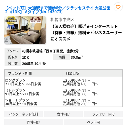
【ペット可】大通駅まで徒歩6分／クラッセステイ 大通公園
２《1DK》 Aタイプ(No.143973)
お気
に入
札幌市中央区
り登
録
【法人様歓迎】駅近★インターネット
（有線・無線）無料★ビジネスユーザー
にオススメ
アクセス
札幌市軌道線「西８丁目駅」徒歩2分
間取り
1DK
面積
30.8m²
築年数
2005年 10月 築
プラン名・期間
月額目安
125,400
円/月～
ロングプラン
211日以上～366日未満
初期費用他 40,000円～
125,400
円/月～
ミドルプラン
91日以上～211日未満
初期費用他 33,000円～
131,400
円/月～
ショートプラン
30日以上～91日未満
初期費用他 20,000円～
インターネット無料
女性向け
ファミリー向け
同棲向け
ペット可