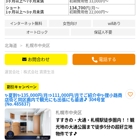
3ヶ月以上～7ヶ月未満
初期費用他 33,000円～
134,700
円/月～
ショート
1ヶ月以上～3ヶ月未満
初期費用他 22,000円～
インターネット無料
女性向け
wifiあり
オートロック
保証人不要
北海道
札幌市中央区
お問合わせ
電話する
運営会社：
株式会社 賃貸生活
割引キャンペーン
✨夏割✨135,000円/月⇒111,000円/月でご紹介中✨狸小路商
店街と同区画内で観光にも出張にも最適🎵 304号室
お気
(No.485837)
に入
り登
札幌市中央区
録
すすきの・大通・札幌駅徒歩圏内！！観
光地の大通公園まで徒歩5分の超好立地
物件です🎵