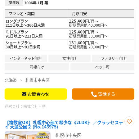
築年数
2006年 1月 築
プラン名・期間
月額目安
125,400
円/月～
ロングプラン
211日以上～366日未満
初期費用他 40,000円～
125,400
円/月～
ミドルプラン
91日以上～211日未満
初期費用他 33,000円～
131,400
円/月～
ショートプラン
30日以上～91日未満
初期費用他 20,000円～
インターネット無料
女性向け
ファミリー向け
同棲向け
ペット可
北海道
札幌市中央区
お問合わせ
電話する
運営会社：
株式会社日動
【複数室OK】札幌中心部で希少な《2LDK》 ／クラッセステ
イ 大通公園２ (No.143975)
お気
に入
札幌市中央区
り登