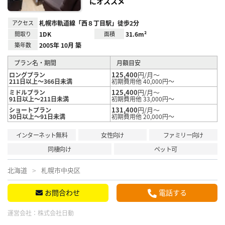
にオススメ
アクセス
札幌市軌道線「西８丁目駅」徒歩2分
間取り
1DK
面積
31.6m²
築年数
2005年 10月 築
プラン名・期間
月額目安
125,400
円/月～
ロングプラン
211日以上～366日未満
初期費用他 40,000円～
125,400
円/月～
ミドルプラン
91日以上～211日未満
初期費用他 33,000円～
131,400
円/月～
ショートプラン
30日以上～91日未満
初期費用他 20,000円～
インターネット無料
女性向け
ファミリー向け
同棲向け
ペット可
北海道
札幌市中央区
お問合わせ
電話する
運営会社：
株式会社日動