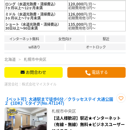
120,000
円/月～
ロング（水道光熱費・清掃費込）
7ヶ月以上～12ヶ月未満
初期費用他 0円～
126,000
円/月～
ミドル（水道光熱費・清掃費込）
3ヶ月以上～7ヶ月未満
初期費用他 0円～
135,000
円/月～
ショート（水道光熱費・清掃費込）
30日以上～90日未満
初期費用他 0円～
インターネット無料
女性向け
駅近
wifiあり
オートロック
北海道
札幌市中央区
お問合わせ
電話する
運営会社：
株式会社マイスタイル
【ペット可】大通駅まで徒歩6分／クラッセステイ 大通公園
２《1DK》 Cタイプ(No.471147)
お気
に入
札幌市中央区
り登
録
【法人様歓迎】駅近★インターネット
（有線・無線）無料★ビジネスユーザー