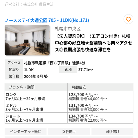
運営会社：
株式会社 賃貸生活
ノースステイ大通公園 705・1LDK(No.171)
お気
札幌市中央区
に入
り登
【法人契約OK】〈エアコン付き〉札幌
録
中心部の好立地★繫華街へも楽々アクセ
ス◎長期出張も快適な滞在を
アクセス
札幌市軌道線「西８丁目駅」徒歩4分
間取り
1LDK
面積
37.71m²
築年数
2006年 9月 築
プラン名・期間
月額目安
128,700
円/月～
ロング
7ヶ月以上～24ヶ月未満
初期費用他 44,000円～
131,700
円/月～
ミドル
3ヶ月以上～7ヶ月未満
初期費用他 33,000円～
134,700
円/月～
ショート
1ヶ月以上～3ヶ月未満
初期費用他 22,000円～
インターネット無料
女性向け
同棲向け