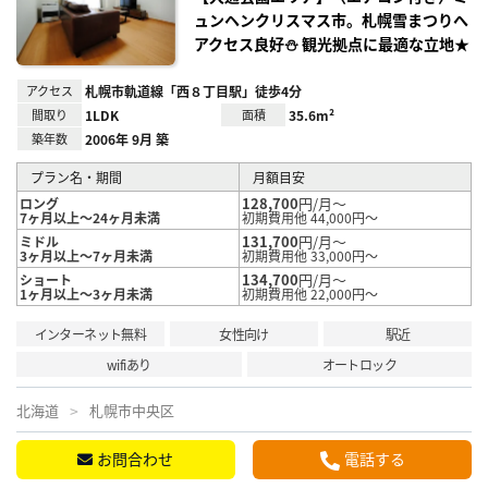
録
ュンヘンクリスマス市。札幌雪まつりへ
アクセス良好⛄ 観光拠点に最適な立地★
アクセス
札幌市軌道線「西８丁目駅」徒歩4分
間取り
1LDK
面積
35.6m²
築年数
2006年 9月 築
プラン名・期間
月額目安
128,700
円/月～
ロング
7ヶ月以上～24ヶ月未満
初期費用他 44,000円～
131,700
円/月～
ミドル
3ヶ月以上～7ヶ月未満
初期費用他 33,000円～
134,700
円/月～
ショート
1ヶ月以上～3ヶ月未満
初期費用他 22,000円～
インターネット無料
女性向け
駅近
wifiあり
オートロック
北海道
札幌市中央区
お問合わせ
電話する