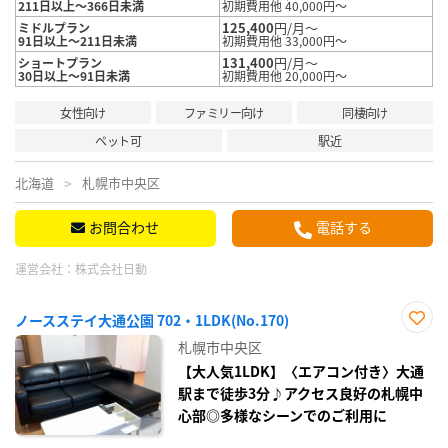
211日以上～366日未満
初期費用他 40,000円～
125,400
円/月～
ミドルプラン
91日以上～211日未満
初期費用他 33,000円～
131,400
円/月～
ショートプラン
30日以上～91日未満
初期費用他 20,000円～
女性向け
ファミリー向け
同棲向け
ペット可
駅近
北海道
札幌市中央区
お問合わせ
電話する
運営会社：
株式会社日動
ノースステイ大通公園 702・1LDK(No.170)
お気
札幌市中央区
に入
り登
【大人気1LDK】〈エアコン付き〉大通
録
駅まで徒歩3分♪アクセス良好の札幌中
心部◎多様なシーンでのご利用に