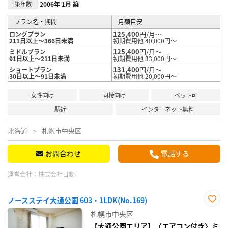
築年数
2006年 1月 築
プラン名・期間
月額目安
125,400
円/月～
ロングプラン
211日以上～366日未満
初期費用他 40,000円～
125,400
円/月～
ミドルプラン
91日以上～211日未満
初期費用他 33,000円～
131,400
円/月～
ショートプラン
30日以上～91日未満
初期費用他 20,000円～
女性向け
同棲向け
ペット可
駅近
インターネット無料
北海道
札幌市中央区
お問合わせ
電話する
運営会社：
株式会社日動
ノースステイ大通公園 603・1LDK(No.169)
お気
札幌市中央区
に入
り登
【大通公園エリア】〈エアコン付き〉ミ