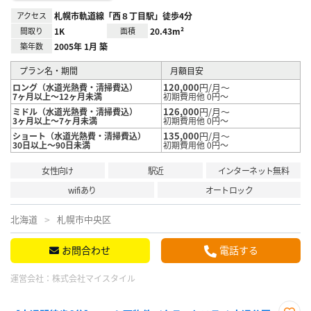
アクセス
札幌市軌道線「西８丁目駅」徒歩4分
間取り
1K
面積
20.43m²
築年数
2005年 1月 築
プラン名・期間
月額目安
120,000
円/月～
ロング（水道光熱費・清掃費込）
7ヶ月以上～12ヶ月未満
初期費用他 0円～
126,000
円/月～
ミドル（水道光熱費・清掃費込）
3ヶ月以上～7ヶ月未満
初期費用他 0円～
135,000
円/月～
ショート（水道光熱費・清掃費込）
30日以上～90日未満
初期費用他 0円～
女性向け
駅近
インターネット無料
wifiあり
オートロック
北海道
札幌市中央区
お問合わせ
電話する
運営会社：
株式会社マイスタイル