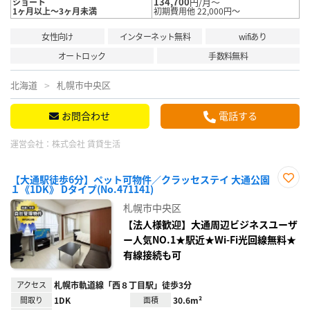
134,700
円/月～
ショート
1ヶ月以上～3ヶ月未満
初期費用他 22,000円～
女性向け
インターネット無料
wifiあり
オートロック
手数料無料
北海道
札幌市中央区
お問合わせ
電話する
運営会社：
株式会社 賃貸生活
【大通駅徒歩6分】ペット可物件／クラッセステイ 大通公園
１《1DK》 Dタイプ(No.471141)
お気
に入
札幌市中央区
り登
録
【法人様歓迎】大通周辺ビジネスユーザ
ー人気NO.1★駅近★Wi-Fi光回線無料★
有線接続も可
アクセス
札幌市軌道線「西８丁目駅」徒歩3分
間取り
1DK
面積
30.6m²