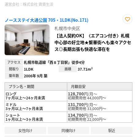
運営会社：
株式会社 賃貸生活
ノースステイ大通公園 705・1LDK(No.171)
お気
札幌市中央区
に入
り登
【法人契約OK】〈エアコン付き〉札幌
録
中心部の好立地★繫華街へも楽々アクセ
ス◎長期出張も快適な滞在を
アクセス
札幌市軌道線「西８丁目駅」徒歩4分
間取り
1LDK
面積
37.71m²
築年数
2006年 9月 築
プラン名・期間
月額目安
128,700
円/月～
ロング
7ヶ月以上～24ヶ月未満
初期費用他 44,000円～
131,700
円/月～
ミドル
3ヶ月以上～7ヶ月未満
初期費用他 33,000円～
134,700
円/月～
ショート
1ヶ月以上～3ヶ月未満
初期費用他 22,000円～
女性向け
同棲向け
駅近