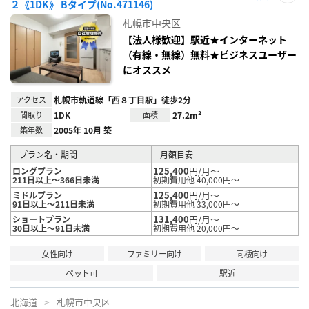
２《1DK》 Bタイプ(No.471146)
お気
に入
札幌市中央区
り登
録
【法人様歓迎】駅近★インターネット
（有線・無線）無料★ビジネスユーザー
にオススメ
アクセス
札幌市軌道線「西８丁目駅」徒歩2分
間取り
1DK
面積
27.2m²
築年数
2005年 10月 築
プラン名・期間
月額目安
125,400
円/月～
ロングプラン
211日以上～366日未満
初期費用他 40,000円～
125,400
円/月～
ミドルプラン
91日以上～211日未満
初期費用他 33,000円～
131,400
円/月～
ショートプラン
30日以上～91日未満
初期費用他 20,000円～
女性向け
ファミリー向け
同棲向け
ペット可
駅近
北海道
札幌市中央区