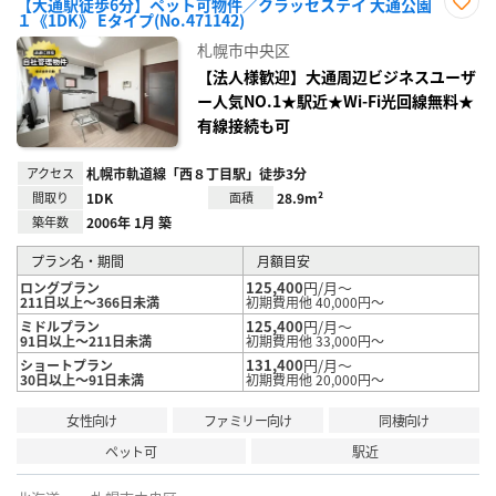
【大通駅徒歩6分】ペット可物件／クラッセステイ 大通公園
１《1DK》 Eタイプ(No.471142)
お気
に入
札幌市中央区
り登
録
【法人様歓迎】大通周辺ビジネスユーザ
ー人気NO.1★駅近★Wi-Fi光回線無料★
有線接続も可
アクセス
札幌市軌道線「西８丁目駅」徒歩3分
間取り
1DK
面積
28.9m²
築年数
2006年 1月 築
プラン名・期間
月額目安
125,400
円/月～
ロングプラン
211日以上～366日未満
初期費用他 40,000円～
125,400
円/月～
ミドルプラン
91日以上～211日未満
初期費用他 33,000円～
131,400
円/月～
ショートプラン
30日以上～91日未満
初期費用他 20,000円～
女性向け
ファミリー向け
同棲向け
ペット可
駅近