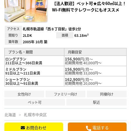
録
【法人歓迎】ペット可★広々60㎡以上！
Wi-Fi無料でテレワークにもオススメ
アクセス
札幌市軌道線「西８丁目駅」徒歩2分
間取り
2LDK
面積
63.18m²
築年数
2005年 10月 築
プラン名・期間
月額目安
156,900
円/月～
ロングプラン
211日以上～366日未満
初期費用他 40,000円～
156,900
円/月～
ミドルプラン
91日以上～211日未満
初期費用他 33,000円～
162,900
円/月～
ショートプラン
30日以上～91日未満
初期費用他 20,000円～
女性向け
ファミリー向け
同棲向け
ペット可
駅近
北海道
札幌市中央区
お問合わせ
電話する