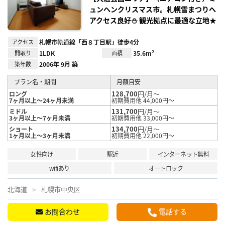
録
ュンヘンクリスマス市。札幌雪まつりへ
アクセス良好⛄ 観光拠点に最適な立地★
アクセス
札幌市軌道線「西８丁目駅」徒歩4分
間取り
1LDK
面積
35.6m²
築年数
2006年 9月 築
プラン名・期間
月額目安
128,700
円/月～
ロング
7ヶ月以上～24ヶ月未満
初期費用他 44,000円～
131,700
円/月～
ミドル
3ヶ月以上～7ヶ月未満
初期費用他 33,000円～
134,700
円/月～
ショート
1ヶ月以上～3ヶ月未満
初期費用他 22,000円～
女性向け
駅近
インターネット無料
wifiあり
オートロック
北海道
札幌市中央区
お問合わせ
電話する