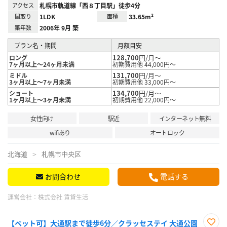
アクセス
札幌市軌道線「西８丁目駅」徒歩4分
間取り
1LDK
面積
33.65m²
築年数
2006年 9月 築
プラン名・期間
月額目安
128,700
円/月～
ロング
7ヶ月以上～24ヶ月未満
初期費用他 44,000円～
131,700
円/月～
ミドル
3ヶ月以上～7ヶ月未満
初期費用他 33,000円～
134,700
円/月～
ショート
1ヶ月以上～3ヶ月未満
初期費用他 22,000円～
女性向け
駅近
インターネット無料
wifiあり
オートロック
北海道
札幌市中央区
お問合わせ
電話する
運営会社：
株式会社 賃貸生活
【ペット可】大通駅まで徒歩6分／クラッセステイ 大通公園