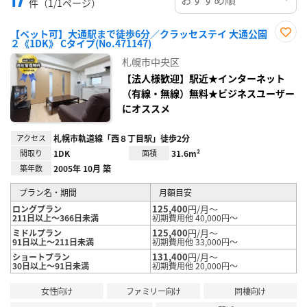
件（1/1ページ）
【ペット可】大通駅まで徒歩6分／クラッセステイ 大通公園
２《1DK》 Cタイプ(No.471147)
お気
に入
札幌市中央区
り登
録
【法人様歓迎】駅近★インターネット
（有線・無線）無料★ビジネスユーザー
にオススメ
アクセス
札幌市軌道線「西８丁目駅」徒歩2分
間取り
1DK
面積
31.6m²
築年数
2005年 10月 築
プラン名・期間
月額目安
125,400
円/月～
ロングプラン
211日以上～366日未満
初期費用他 40,000円～
125,400
円/月～
ミドルプラン
91日以上～211日未満
初期費用他 33,000円～
131,400
円/月～
ショートプラン
30日以上～91日未満
初期費用他 20,000円～
女性向け
ファミリー向け
同棲向け