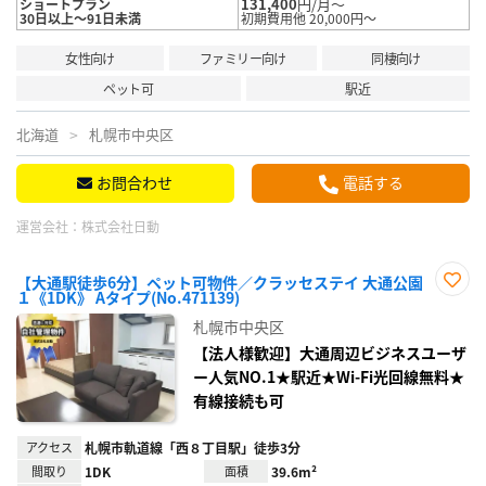
131,400
円/月～
ショートプラン
30日以上～91日未満
初期費用他 20,000円～
女性向け
ファミリー向け
同棲向け
ペット可
駅近
北海道
札幌市中央区
お問合わせ
電話する
運営会社：
株式会社日動
【大通駅徒歩6分】ペット可物件／クラッセステイ 大通公園
１《1DK》 Aタイプ(No.471139)
お気
に入
札幌市中央区
り登
録
【法人様歓迎】大通周辺ビジネスユーザ
ー人気NO.1★駅近★Wi-Fi光回線無料★
有線接続も可
アクセス
札幌市軌道線「西８丁目駅」徒歩3分
間取り
1DK
面積
39.6m²