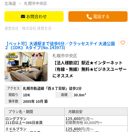
北海道
札幌市中央区
お問合わせ
電話する
運営会社：
株式会社 賃貸生活
【ペット可】大通駅まで徒歩6分／クラッセステイ 大通公園
２《1DK》 Aタイプ(No.143973)
お気
に入
札幌市中央区
り登
録
【法人様歓迎】駅近★インターネット
（有線・無線）無料★ビジネスユーザー
にオススメ
アクセス
札幌市軌道線「西８丁目駅」徒歩2分
間取り
1DK
面積
30.8m²
築年数
2005年 10月 築
プラン名・期間
月額目安
125,400
円/月～
ロングプラン
211日以上～366日未満
初期費用他 40,000円～
125,400
円/月～
ミドルプラン