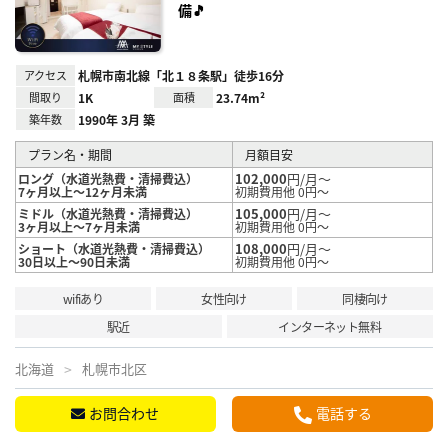
備🎵
アクセス
札幌市南北線「北１８条駅」徒歩16分
間取り
1K
面積
23.74m²
築年数
1990年 3月 築
プラン名・期間
月額目安
102,000
円/月～
ロング（水道光熱費・清掃費込）
7ヶ月以上～12ヶ月未満
初期費用他 0円～
105,000
円/月～
ミドル（水道光熱費・清掃費込）
3ヶ月以上～7ヶ月未満
初期費用他 0円～
108,000
円/月～
ショート（水道光熱費・清掃費込）
30日以上～90日未満
初期費用他 0円～
wifiあり
女性向け
同棲向け
駅近
インターネット無料
北海道
札幌市北区
お問合わせ
電話する