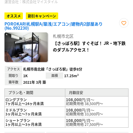
運営会社：
株式会社マイスタイル
オススメ
割引キャンペーン
POROKARI札幌駅A/築浅/エアコン/建物内2部屋あり
(No.992230)
お気
に入
札幌市北区
り登
録
【さっぽろ駅】すぐそば！ JR・地下鉄
のダブルアクセス！
アクセス
札幌市南北線「さっぽろ駅」徒歩8分
間取り
1K
面積
17.25m²
築年数
2021年 3月 築
プラン名・期間
月額目安
108,000
円/月～
ロングプラン
7ヶ月以上～24ヶ月未満
初期費用他 38,500円～
108,000
円/月～
ミドルプラン
3ヶ月以上～7ヶ月未満
初期費用他 33,000円～
108,000
円/月～
ショートプラン
1ヶ月以上～3ヶ月未満
初期費用他 27,500円～