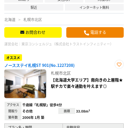
駅近
インターネット無料
北海道
札幌市北区
お問合わせ
電話する
運営会社：
東京コンシェルジュ（株式会社トラストインフィニティー）
オススメ
ノースステイ札幌ST 901(No.1227208)
お気
札幌市北区
に入
り登
【北海道大学エリア】南向きの上層階★
録
駅チカで楽々通勤を叶えます◎
アクセス
千歳線「札幌駅」徒歩4分
間取り
その他
面積
33.08m²
築年数
2006年 1月 築
プラン名・期間
月額目安