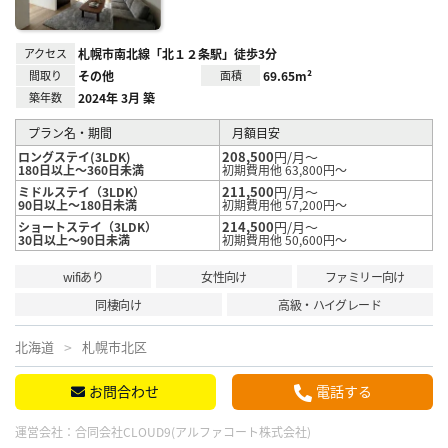
アクセス
札幌市南北線「北１２条駅」徒歩3分
間取り
その他
面積
69.65m²
築年数
2024年 3月 築
プラン名・期間
月額目安
208,500
円/月～
ロングステイ(3LDK)
180日以上～360日未満
初期費用他 63,800円～
211,500
円/月～
ミドルステイ（3LDK）
90日以上～180日未満
初期費用他 57,200円～
214,500
円/月～
ショートステイ（3LDK）
30日以上～90日未満
初期費用他 50,600円～
wifiあり
女性向け
ファミリー向け
同棲向け
高級・ハイグレード
北海道
札幌市北区
お問合わせ
電話する
運営会社：
合同会社CLOUD9(アルファコート株式会社)