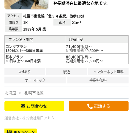
や長期滞在に最適な立地です。
アクセス
札幌市南北線「北３４条駅」徒歩18分
間取り
1K
面積
21m²
築年数
1989年 5月 築
プラン名・期間
月額目安
71,400
円/月～
ロングプラン
180日以上～360日未満
初期費用他 49,500円～
86,400
円/月～
基本プラン
30日以上～360日未満
初期費用他 27,500円～
wifiあり
駅近
インターネット無料
オートロック
手数料無料
北海道
札幌市北区
お問合わせ
電話する
運営会社：
株式会社常口アトム
割引キャンペーン