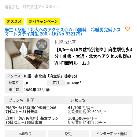
運営会社：
株式会社マイスタイル
オススメ
割引キャンペーン
麻生＊駅近！北大へのアクセス◎Wi-fi無料／冷暖房完備♪ス
マートステイ麻生 206・1K(No.932179)
お気
に入
札幌市北区
り登
録
【8/5〜8/18お盆特別割🎐】麻生駅徒歩3
分！札幌・大通・北大へアクセス抜群の
Wi-Fi無料ルーム♪
アクセス
札幌市南北線「麻生駅」徒歩3分
間取り
1K
面積
18.48m²
築年数
1989年 12月 築
プラン名・期間
月額目安
41,100
円/月～
🎁8/5～8/18特別CP🎁麻生206
7日以上～31日未満
初期費用他 39,600円～
108,500
円/月～
麻生｜【Wi-Fi無料】基本プラン
30日以上～365日未満
初期費用他 42,900円～
wifiあり
駅近
インターネット無料