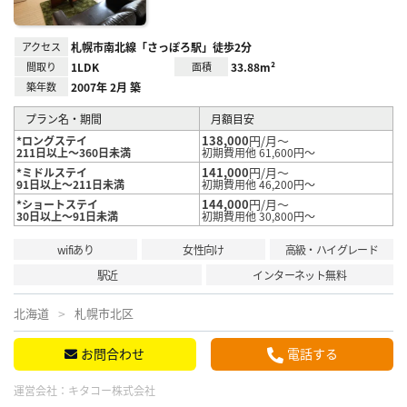
アクセス
札幌市南北線「さっぽろ駅」徒歩2分
間取り
1LDK
面積
33.88m²
築年数
2007年 2月 築
プラン名・期間
月額目安
138,000
円/月～
*ロングステイ
211日以上～360日未満
初期費用他 61,600円～
141,000
円/月～
*ミドルステイ
91日以上～211日未満
初期費用他 46,200円～
144,000
円/月～
*ショートステイ
30日以上～91日未満
初期費用他 30,800円～
wifiあり
女性向け
高級・ハイグレード
駅近
インターネット無料
北海道
札幌市北区
お問合わせ
電話する
運営会社：
キタコー株式会社