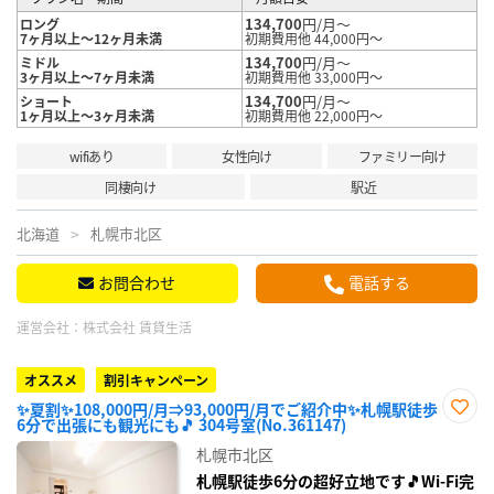
134,700
円/月～
ロング
7ヶ月以上～12ヶ月未満
初期費用他 44,000円～
134,700
円/月～
ミドル
3ヶ月以上～7ヶ月未満
初期費用他 33,000円～
134,700
円/月～
ショート
1ヶ月以上～3ヶ月未満
初期費用他 22,000円～
wifiあり
女性向け
ファミリー向け
同棲向け
駅近
北海道
札幌市北区
お問合わせ
電話する
運営会社：
株式会社 賃貸生活
オススメ
割引キャンペーン
✨夏割✨108,000円/月⇒93,000円/月でご紹介中✨札幌駅徒歩
6分で出張にも観光にも🎵 304号室(No.361147)
お気
に入
札幌市北区
り登
録
札幌駅徒歩6分の超好立地です🎵Wi-Fi完