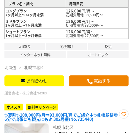
プラン名・期間
月額目安
126,000
円/月～
ロングプラン
7ヶ月以上～24ヶ月未満
初期費用他 38,500円～
126,000
円/月～
ミドルプラン
3ヶ月以上～7ヶ月未満
初期費用他 33,000円～
126,000
円/月～
ショートプラン
1ヶ月以上～3ヶ月未満
初期費用他 27,500円～
wifiあり
同棲向け
駅近
インターネット無料
オートロック
北海道
札幌市北区
お問合わせ
電話する
運営会社：
株式会社Nexus
オススメ
割引キャンペーン
✨夏割✨108,000円/月⇒93,000円/月でご紹介中✨札幌駅徒歩
6分で出張にも観光にも🎵 302号室(No.725440)
お気
に入
札幌市北区
り登