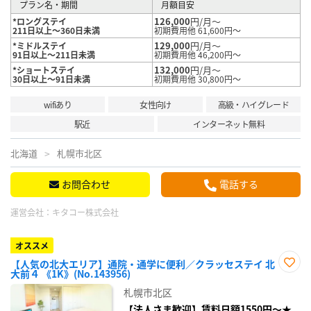
プラン名・期間
月額目安
126,000
円/月～
*ロングステイ
211日以上～360日未満
初期費用他 61,600円～
129,000
円/月～
*ミドルステイ
91日以上～211日未満
初期費用他 46,200円～
132,000
円/月～
*ショートステイ
30日以上～91日未満
初期費用他 30,800円～
wifiあり
女性向け
高級・ハイグレード
駅近
インターネット無料
北海道
札幌市北区
お問合わせ
電話する
運営会社：
キタコー株式会社
オススメ
【人気の北大エリア】通院・通学に便利／クラッセステイ 北
大前４ 《1K》(No.143956)
お気
に入
札幌市北区
り登
録
【法人さま歓迎】賃料日額1550円～★