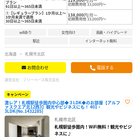
129,000
円/月～
プラン
初期費用他 33,000円～
91日以上～365日未満
①【レギュラープラン】1か月以上～
138,000
円/月～
3か月未満で適用
初期費用他 33,000円～
30日以上～365日未満
wifiあり
女性向け
高級・ハイグレード
駅近
インターネット無料
北海道
札幌市北区
お問合わせ
電話する
運営会社：
フリーベース株式会社
キャンペーン
激レア！札幌駅徒歩圏内中心部◆３LDK◆のお部屋【アルフ
ァスクエア北12西3】観光やビジネスにも！ 401・
お気
3LDK(No.1432285)
に入
り登
札幌市北区
録
札幌駅徒歩圏内！WiFi無料！観光やビジ
ネスに♪