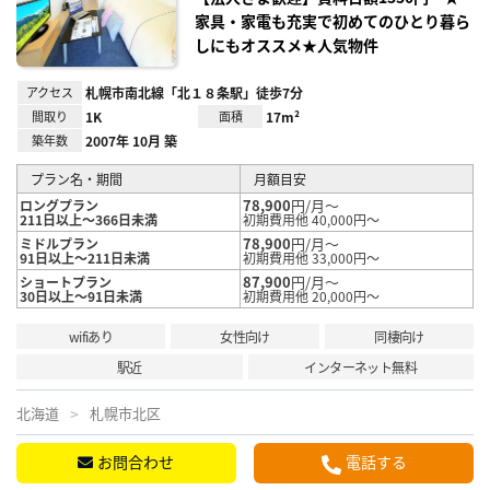
家具・家電も充実で初めてのひとり暮ら
しにもオススメ★人気物件
アクセス
札幌市南北線「北１８条駅」徒歩7分
間取り
1K
面積
17m²
築年数
2007年 10月 築
プラン名・期間
月額目安
78,900
円/月～
ロングプラン
211日以上～366日未満
初期費用他 40,000円～
78,900
円/月～
ミドルプラン
91日以上～211日未満
初期費用他 33,000円～
87,900
円/月～
ショートプラン
30日以上～91日未満
初期費用他 20,000円～
wifiあり
女性向け
同棲向け
駅近
インターネット無料
北海道
札幌市北区
お問合わせ
電話する