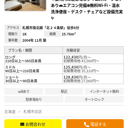
あり🚗エアコン完備❄️無料Wi‑Fi・温水
洗浄便座・デスク・チェアなど設備充実
✨
アクセス
札幌市南北線「北２４条駅」徒歩6分
間取り
1K
面積
25.76m²
築年数
2004年 11月 築
プラン名・期間
月額目安
122,430
円/月～
ロング
210日以上～365日未満
初期費用他 43,560円～
125,430
円/月～
ミドル
90日以上～210日未満
初期費用他 35,310円～
128,430
円/月～
ショート
30日以上～90日未満
初期費用他 27,060円～
wifiあり
駅近
インターネット無料
駐車場あり
オートロック
北海道
札幌市北区
お問合わせ
電話する