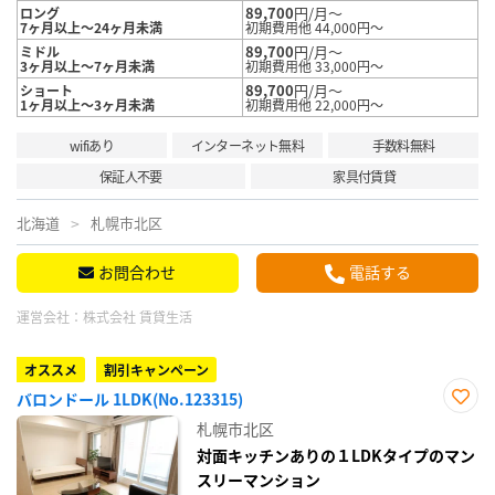
89,700
円/月～
ロング
7ヶ月以上～24ヶ月未満
初期費用他 44,000円～
89,700
円/月～
ミドル
3ヶ月以上～7ヶ月未満
初期費用他 33,000円～
89,700
円/月～
ショート
1ヶ月以上～3ヶ月未満
初期費用他 22,000円～
wifiあり
インターネット無料
手数料無料
保証人不要
家具付賃貸
北海道
札幌市北区
お問合わせ
電話する
運営会社：
株式会社 賃貸生活
オススメ
割引キャンペーン
バロンドール 1LDK(No.123315)
お気
札幌市北区
に入
り登
対面キッチンありの１LDKタイプのマン
録
スリーマンション