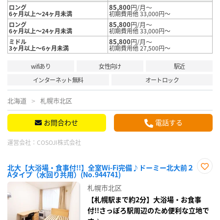
85,800
円/月～
ロング
6ヶ月以上～24ヶ月未満
初期費用他 33,000円～
85,800
円/月～
ロング
6ヶ月以上～24ヶ月未満
初期費用他 33,000円～
85,800
円/月～
ミドル
3ヶ月以上～6ヶ月未満
初期費用他 27,500円～
wifiあり
女性向け
駅近
インターネット無料
オートロック
北海道
札幌市北区
お問合わせ
電話する
運営会社：
COSOJI株式会社
北大【大浴場・食事付!!】全室Wi-Fi完備♪ドーミー北大前２
Aタイプ（水回り共用）(No.944741)
お気
に入
札幌市北区
り登
録
【札幌駅まで約2分】大浴場・お食事
付!!さっぽろ駅周辺のため便利な立地で