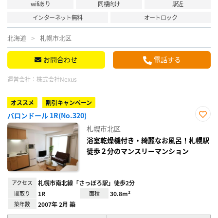
wifiあり
同棲向け
駅近
インターネット無料
オートロック
北海道
札幌市北区
お問合わせ
電話する
運営会社：
株式会社Nexus
オススメ
割引キャンペーン
バロンドール 1R(No.320)
お気
札幌市北区
に入
り登
浴室乾燥機付き・綺麗なお風呂！札幌駅
録
徒歩２分のマンスリーマンション
アクセス
札幌市南北線「さっぽろ駅」徒歩2分
間取り
1R
面積
30.8m²
築年数
2007年 2月 築