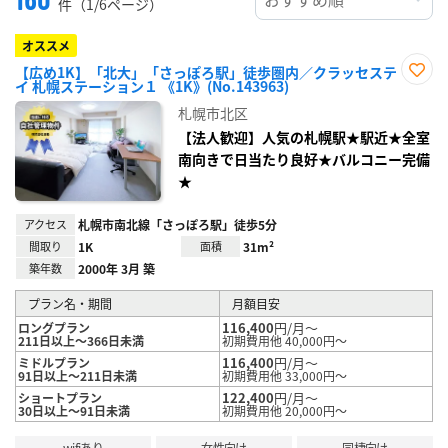
件（1/6ページ）
オススメ
【広め1K】「北大」「さっぽろ駅」徒歩圏内／クラッセステ
イ 札幌ステーション１ 《1K》(No.143963)
お気
に入
札幌市北区
り登
録
【法人歓迎】人気の札幌駅★駅近★全室
南向きで日当たり良好★バルコニー完備
★
アクセス
札幌市南北線「さっぽろ駅」徒歩5分
間取り
1K
面積
31m²
築年数
2000年 3月 築
プラン名・期間
月額目安
116,400
円/月～
ロングプラン
211日以上～366日未満
初期費用他 40,000円～
116,400
円/月～
ミドルプラン
91日以上～211日未満
初期費用他 33,000円～
122,400
円/月～
ショートプラン
30日以上～91日未満
初期費用他 20,000円～
wifiあり
女性向け
同棲向け