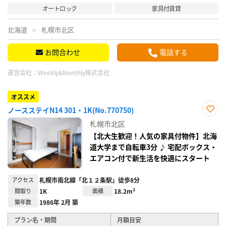
オートロック
家具付賃貸
北海道
札幌市北区
お問合わせ
電話する
運営会社：
Weekly&Monthly株式会社
オススメ
ノースステイN14 301・1K(No.770750)
お気
札幌市北区
に入
り登
【北大生歓迎！人気の家具付物件】北海
録
道大学まで自転車3分 ♪ 宅配ボックス・
エアコン付で新生活を快適にスタート
アクセス
札幌市南北線「北１２条駅」徒歩8分
間取り
1K
面積
18.2m²
築年数
1986年 2月 築
プラン名・期間
月額目安