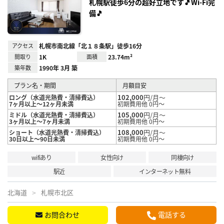
録
札幌駅徒歩6分の超好立地です🎵Wi-Fi完
備🎵
アクセス
札幌市南北線「北１８条駅」徒歩16分
間取り
1K
面積
23.74m²
築年数
1990年 3月 築
プラン名・期間
月額目安
102,000
円/月～
ロング（水道光熱費・清掃費込）
7ヶ月以上～12ヶ月未満
初期費用他 0円～
105,000
円/月～
ミドル（水道光熱費・清掃費込）
3ヶ月以上～7ヶ月未満
初期費用他 0円～
108,000
円/月～
ショート（水道光熱費・清掃費込）
30日以上～90日未満
初期費用他 0円～
wifiあり
女性向け
同棲向け
駅近
インターネット無料
北海道
札幌市北区
お問合わせ
電話する