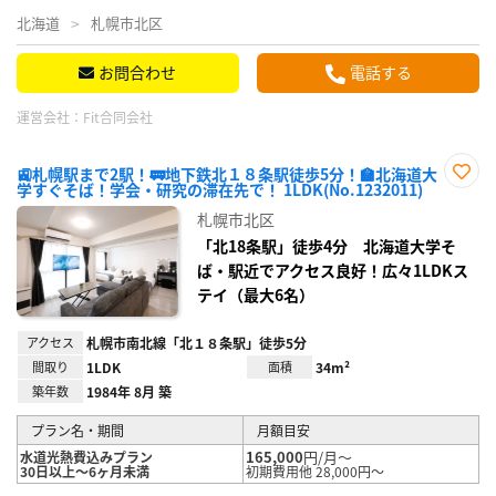
北海道
札幌市北区
お問合わせ
電話する
運営会社：
Fit合同会社
🚉札幌駅まで2駅！🚃地下鉄北１８条駅徒歩5分！🏫北海道大
学すぐそば！学会・研究の滞在先で！ 1LDK(No.1232011)
お気
に入
札幌市北区
り登
録
「北18条駅」徒歩4分 北海道大学そ
ば・駅近でアクセス良好！広々1LDKス
テイ（最大6名）
アクセス
札幌市南北線「北１８条駅」徒歩5分
間取り
1LDK
面積
34m²
築年数
1984年 8月 築
プラン名・期間
月額目安
165,000
円/月～
水道光熱費込みプラン
30日以上～6ヶ月未満
初期費用他 28,000円～