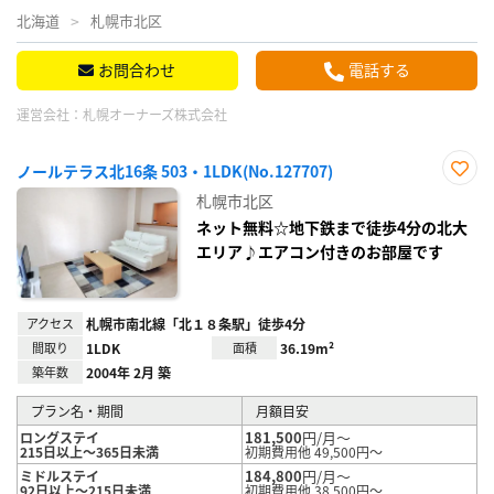
北海道
札幌市北区
お問合わせ
電話する
運営会社：
札幌オーナーズ株式会社
ノールテラス北16条 503・1LDK(No.127707)
お気
札幌市北区
に入
り登
ネット無料☆地下鉄まで徒歩4分の北大
録
エリア♪エアコン付きのお部屋です
アクセス
札幌市南北線「北１８条駅」徒歩4分
間取り
1LDK
面積
36.19m²
築年数
2004年 2月 築
プラン名・期間
月額目安
181,500
円/月～
ロングステイ
215日以上～365日未満
初期費用他 49,500円～
184,800
円/月～
ミドルステイ
92日以上～215日未満
初期費用他 38,500円～