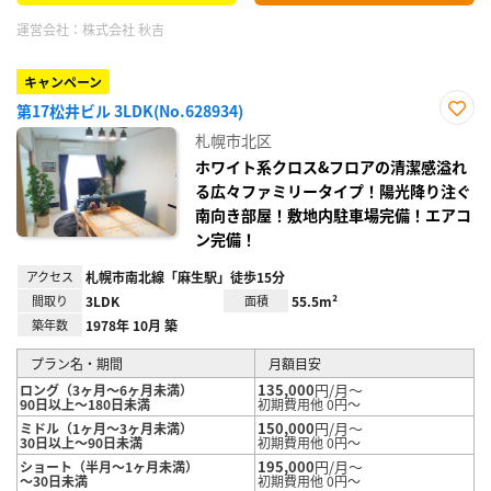
運営会社：
株式会社 秋吉
キャンペーン
第17松井ビル 3LDK(No.628934)
お気
札幌市北区
に入
り登
ホワイト系クロス&フロアの清潔感溢れ
録
る広々ファミリータイプ！陽光降り注ぐ
南向き部屋！敷地内駐車場完備！エアコ
ン完備！
アクセス
札幌市南北線「麻生駅」徒歩15分
間取り
3LDK
面積
55.5m²
築年数
1978年 10月 築
プラン名・期間
月額目安
135,000
円/月～
ロング（3ヶ月～6ヶ月未満）
90日以上～180日未満
初期費用他 0円～
150,000
円/月～
ミドル（1ヶ月～3ヶ月未満）
30日以上～90日未満
初期費用他 0円～
195,000
円/月～
ショート（半月～1ヶ月未満）
～30日未満
初期費用他 0円～