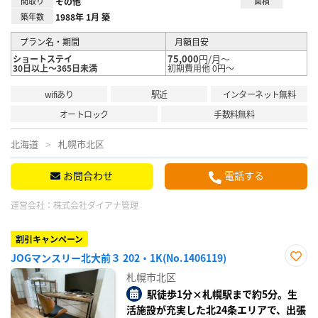
間取り
その他
面積
築年数
1988年 1月 築
プラン名・期間
月額目安
75,000
円/月～
ショートステイ
30日以上～365日未満
初期費用他 0円～
wifiあり
駅近
インターネット無料
オートロック
手数料無料
北海道
札幌市北区
お問合わせ
電話する
運営会社：
株式会社ダイアナ管理
割引キャンペーン
JOGマンスリー北大前３ 202・1K(No.1406119)
お気
札幌市北区
に入
り登
駅徒歩1分×札幌駅まで約5分。生
録
活施設が充実した北24条エリアで、出張