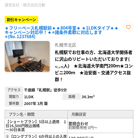
運営会社：
株式会社日動
割引キャンペーン
🔹フリーベース札幌駅前🔹🔸804号室🔸 🔹1LDKタイプ🔹🔸
キャンペーン対応中！🔸⭐諸条件柔軟に対応します
お気
⭐(No.1237684)
に入
り登
札幌市北区
録
札幌駅でお仕事の方、北海道大学関係者
に沢山のリピートいただいております(
ᴗ̤ .̮ ᴗ̤人) ★北海道大学南門200ｍ★コン
ビニ200ｍ ★治安面・交通アクセス抜
群！
アクセス
千歳線「札幌駅」徒歩5分
間取り
1LDK
面積
34.3m²
築年数
2007年 3月 築
プラン名・期間
月額目安
【ショートプラン】5日以上適用 １
要問合わせ
日16,500円税込価格
初期費用他 0円～
～30日未満
②【ロングプラン】6か月以上の入居