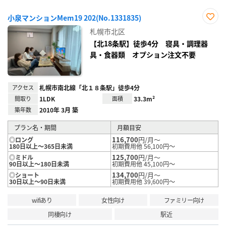
小泉マンションMem19 202(No.1331835)
お気
札幌市北区
に入
り登
【北18条駅】徒歩4分 寝具・調理器
録
具・食器類 オプション注文不要
アクセス
札幌市南北線「北１８条駅」徒歩4分
間取り
1LDK
面積
33.3m²
築年数
2010年 3月 築
プラン名・期間
月額目安
116,700
円/月～
◎ロング
180日以上～365日未満
初期費用他 56,100円～
125,700
円/月～
◎ミドル
90日以上～180日未満
初期費用他 45,100円～
134,700
円/月～
◎ショート
30日以上～90日未満
初期費用他 39,600円～
wifiあり
女性向け
ファミリー向け
同棲向け
駅近