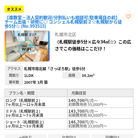
オススメ
【複数室・法人契約歓迎/分割払いも相談可/駐車場目の前】
チーム出張・研修に◎ コンシェル札幌駅前２☆札幌駅から徒
お気
歩5分☆ (No.993515)
に入
り登
札幌市北区
録
〈札幌駅徒歩5分×広々34㎡☆〉この広
さでこの価格はここだけ！
アクセス
札幌市南北線「さっぽろ駅」徒歩5分
間取り
1LDK
面積
34.2m²
築年数
2007年 3月 築
プラン名・期間
月額目安
140,700
円/月～
ロング（札幌駅前２)
7ヶ月以上～12ヶ月未満
初期費用他 55,000円～
143,700
円/月～
ミドル（札幌駅前２)
3ヶ月以上～7ヶ月未満
初期費用他 49,500円～
146,700
円/月～
ショート（札幌駅前２)
1ヶ月以上～3ヶ月未満
初期費用他 33,000円～
wifiあり
女性向け
同棲向け