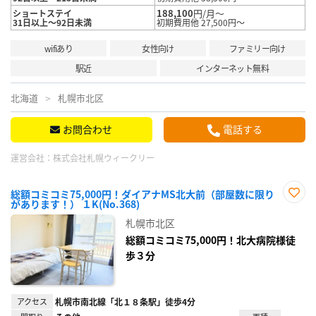
188,100
円/月～
ショートステイ
31日以上～92日未満
初期費用他 27,500円～
wifiあり
女性向け
ファミリー向け
駅近
インターネット無料
北海道
札幌市北区
お問合わせ
電話する
運営会社：
株式会社札幌ウィークリー
総額コミコミ75,000円！ダイアナMS北大前（部屋数に限り
があります！） １K(No.368)
お気
に入
札幌市北区
り登
録
総額コミコミ75,000円！北大病院様徒
歩３分
アクセス
札幌市南北線「北１８条駅」徒歩4分