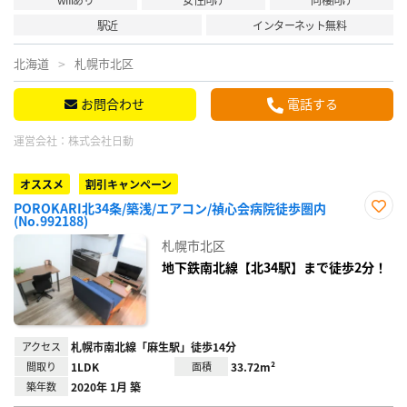
駅近
インターネット無料
北海道
札幌市北区
お問合わせ
電話する
運営会社：
株式会社日動
オススメ
割引キャンペーン
POROKARI北34条/築浅/エアコン/禎心会病院徒歩圏内
(No.992188)
お気
に入
札幌市北区
り登
録
地下鉄南北線【北34駅】まで徒歩2分！
アクセス
札幌市南北線「麻生駅」徒歩14分
間取り
1LDK
面積
33.72m²
築年数
2020年 1月 築