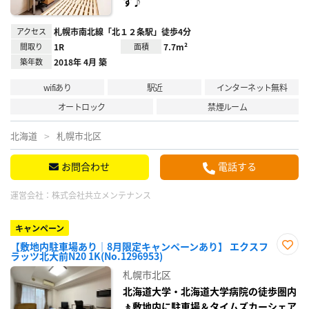
す♪
アクセス
札幌市南北線「北１２条駅」徒歩4分
間取り
1R
面積
7.7m²
築年数
2018年 4月 築
wifiあり
駅近
インターネット無料
オートロック
禁煙ルーム
北海道
札幌市北区
お問合わせ
電話する
運営会社：
株式会社共立メンテナンス
キャンペーン
【敷地内駐車場あり｜8月限定キャンペーンあり】 エクスフ
ラッツ北大前N20 1K(No.1296953)
お気
に入
札幌市北区
り登
録
北海道大学・北海道大学病院の徒歩圏内
🚶敷地内に駐車場＆タイムズカーシェア