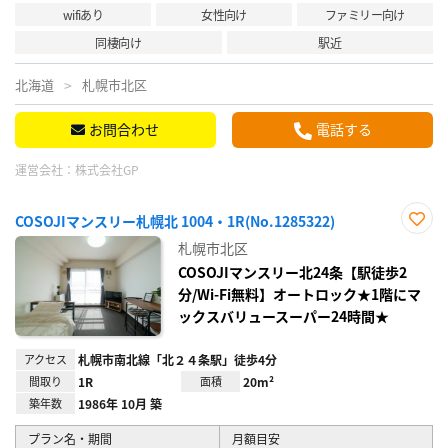
wifiあり
女性向け
ファミリー向け
同棲向け
駅近
北海道
札幌市北区
お問合わせ
電話する
運営会社：
株式会社GP
COSOJIマンスリー札幌北 1004・1R(No.1285322)
お気
札幌市北区
に入
り登
COSOJIマンスリー北24条【駅徒歩2
録
分/Wi-Fi無料】オートロック★1階にマ
ックスバリュースーパー24時間★
アクセス
札幌市南北線「北２４条駅」徒歩4分
間取り
1R
面積
20m²
築年数
1986年 10月 築
プラン名・期間
月額目安