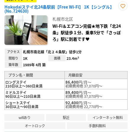
Hokudaiステイ北24条駅前【Free Wi-Fi】 1K【シングル】
(No.724630)
お気
に入
札幌市北区
り登
録
Wi-Fi＆エアコン完備★地下鉄「北24
条」駅徒歩１分、乗車5分で「さっぽ
ろ」駅に到着です♥
アクセス
札幌市南北線「北２４条駅」徒歩1分
間取り
1K
面積
23.4m²
築年数
1989年 4月 築
プラン名・期間
月額目安
86,400
円/月～
ロングステイ
210日以上～360日未満
初期費用他 37,070円～
89,400
円/月～
ミドルステイ
90日以上～210日未満
初期費用他 37,070円～
92,400
円/月～
ショートステイ
30日以上～90日未満
初期費用他 22,770円～
wifiあり
駅近
インターネット無料
オートロック
手数料無料