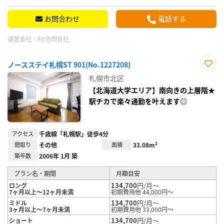
お問合わせ
電話する
運営会社：
Fit合同会社
ノースステイ札幌ST 901(No.1227208)
お気
札幌市北区
に入
り登
【北海道大学エリア】南向きの上層階★
録
駅チカで楽々通勤を叶えます◎
アクセス
千歳線「札幌駅」徒歩4分
間取り
その他
面積
33.08m²
築年数
2006年 1月 築
プラン名・期間
月額目安
134,700
円/月～
ロング
7ヶ月以上～12ヶ月未満
初期費用他 44,000円～
134,700
円/月～
ミドル
3ヶ月以上～7ヶ月未満
初期費用他 33,000円～
134,700
円/月～
ショート