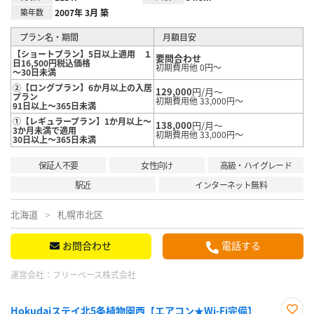
築年数
2007年 3月 築
プラン名・期間
月額目安
【ショートプラン】5日以上適用 １
要問合わせ
日16,500円税込価格
初期費用他 0円～
～30日未満
②【ロングプラン】6か月以上の入居
129,000
円/月～
プラン
初期費用他 33,000円～
91日以上～365日未満
①【レギュラープラン】1か月以上～
138,000
円/月～
3か月未満で適用
初期費用他 33,000円～
30日以上～365日未満
保証人不要
女性向け
高級・ハイグレード
駅近
インターネット無料
北海道
札幌市北区
お問合わせ
電話する
運営会社：
フリーベース株式会社
Hokudaiステイ北5条植物園西【エアコン★Wi-Fi完備】