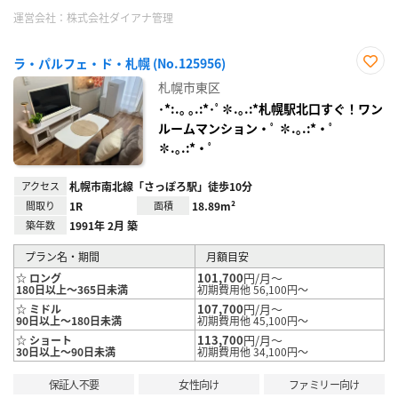
運営会社：
株式会社ダイアナ管理
ラ・パルフェ・ド・札幌 (No.125956)
お気
札幌市東区
に入
り登
･*:.｡ ｡.:*･ﾟ✽.｡.:*札幌駅北口すぐ！ワン
録
ルームマンション・ﾟ ✽.｡.:*・ﾟ
✽.｡.:*・ﾟ
アクセス
札幌市南北線「さっぽろ駅」徒歩10分
間取り
1R
面積
18.89m²
築年数
1991年 2月 築
プラン名・期間
月額目安
101,700
円/月～
☆ ロング
180日以上～365日未満
初期費用他 56,100円～
107,700
円/月～
☆ ミドル
90日以上～180日未満
初期費用他 45,100円～
113,700
円/月～
☆ ショート
30日以上～90日未満
初期費用他 34,100円～
保証人不要
女性向け
ファミリー向け