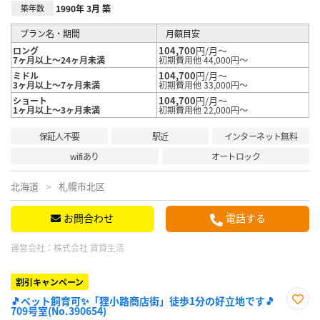
築年数
1990年 3月 築
プラン名・期間
月額目安
104,700
円/月～
ロング
7ヶ月以上～24ヶ月未満
初期費用他 44,000円～
104,700
円/月～
ミドル
3ヶ月以上～7ヶ月未満
初期費用他 33,000円～
104,700
円/月～
ショート
1ヶ月以上～3ヶ月未満
初期費用他 22,000円～
保証人不要
駅近
インターネット無料
wifiあり
オートロック
北海道
札幌市北区
お問合わせ
電話する
運営会社：
株式会社 賃貸生活
割引キャンペーン
🎵ペット飼育可✨「狸小路商店街」徒歩1分の好立地です🎵
709号室(No.390654)
お気