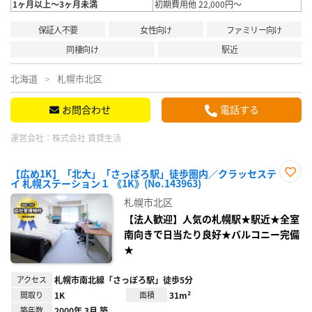
1ヶ月以上～3ヶ月未満
初期費用他 22,000円～
保証人不要
女性向け
ファミリー向け
同棲向け
駅近
北海道
札幌市北区
お問合わせ
電話する
運営会社：
株式会社 賃貸生活
【広め1K】「北大」「さっぽろ駅」徒歩圏内／クラッセステ
イ 札幌ステーション１ 《1K》(No.143963)
お気
に入
札幌市北区
り登
録
【法人歓迎】人気の札幌駅★駅近★全室
南向きで日当たり良好★バルコニー完備
★
アクセス
札幌市南北線「さっぽろ駅」徒歩5分
間取り
1K
面積
31m²
築年数
2000年 3月 築