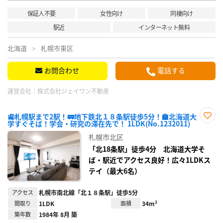
保証人不要
女性向け
同棲向け
駅近
インターネット無料
北海道
札幌市東区
お問合わせ
電話する
運営会社：
株式会社ジェイワン不動産
🚉札幌駅まで2駅！🚃地下鉄北１８条駅徒歩5分！🏫北海道大
学すぐそば！学会・研究の滞在先で！ 1LDK(No.1232011)
お気
に入
札幌市北区
り登
録
「北18条駅」徒歩4分 北海道大学そ
ば・駅近でアクセス良好！広々1LDKス
テイ（最大6名）
アクセス
札幌市南北線「北１８条駅」徒歩5分
間取り
1LDK
面積
34m²
築年数
1984年 8月 築