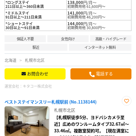
138,000
円/月～
*ロングステイ
211日以上～360日未満
初期費用他 61,600円～
141,000
円/月～
*ミドルステイ
91日以上～211日未満
初期費用他 46,200円～
144,000
円/月～
*ショートステイ
30日以上～91日未満
初期費用他 30,800円～
保証人不要
女性向け
高級・ハイグレード
駅近
インターネット無料
北海道
札幌市北区
お問合わせ
電話する
運営会社：
キタコー株式会社
ベストステイマンスリー札幌駅前 (No.1138144)
お気
札幌市北区
に入
り登
【札幌駅徒歩5分、ヨドバシカメラ至
録
近】広めのワンルームタイプ32.67㎡～
33.46㎡。複数室契約可。【現在満室に