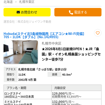
北海道
札幌市東区
お問合わせ
電話する
運営会社：
株式会社ジェイワン不動産
Hokudaiステイ北5条植物園西【エアコン★Wi-Fi完備】
705・1LDK【ダブル】(No.1424955)
お気
に入
札幌市中央区
り登
録
★2026年8月1日新規OPEN！★JR「桑
園」駅・イオン札幌桑園ショッピングセ
ンター徒歩7分
アクセス
札幌市南北線「さっぽろ駅」徒歩15分
間取り
1LDK
面積
40.9m²
築年数
2002年 9月 築
プラン名・期間
月額目安
129,000
円/月～
ロングステイ
180日以上～360日未満
初期費用他 43,890円～
132,000
円/月～
ミドルステイ
90日以上～180日未満
初期費用他 39,490円～