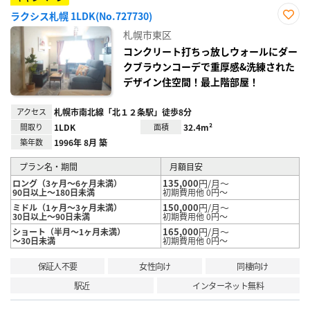
ラクシス札幌 1LDK(No.727730)
お気
札幌市東区
に入
り登
コンクリート打ちっ放しウォールにダー
録
クブラウンコーデで重厚感&洗練された
デザイン住空間！最上階部屋！
アクセス
札幌市南北線「北１２条駅」徒歩8分
間取り
1LDK
面積
32.4m²
築年数
1996年 8月 築
プラン名・期間
月額目安
135,000
円/月～
ロング（3ヶ月～6ヶ月未満）
90日以上～180日未満
初期費用他 0円～
150,000
円/月～
ミドル（1ヶ月～3ヶ月未満）
30日以上～90日未満
初期費用他 0円～
165,000
円/月～
ショート（半月～1ヶ月未満）
～30日未満
初期費用他 0円～
保証人不要
女性向け
同棲向け
駅近
インターネット無料