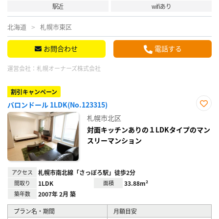
駅近
wifiあり
北海道
札幌市東区
お問合わせ
電話する
運営会社：
札幌オーナーズ株式会社
割引キャンペーン
バロンドール 1LDK(No.123315)
お気
札幌市北区
に入
り登
対面キッチンありの１LDKタイプのマン
録
スリーマンション
アクセス
札幌市南北線「さっぽろ駅」徒歩2分
間取り
1LDK
面積
33.88m²
築年数
2007年 2月 築
プラン名・期間
月額目安