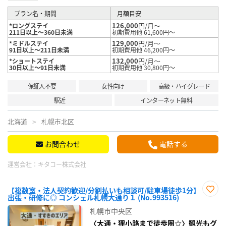
プラン名・期間
月額目安
126,000
円/月～
*ロングステイ
211日以上～360日未満
初期費用他 61,600円～
129,000
円/月～
*ミドルステイ
91日以上～211日未満
初期費用他 46,200円～
132,000
円/月～
*ショートステイ
30日以上～91日未満
初期費用他 30,800円～
保証人不要
女性向け
高級・ハイグレード
駅近
インターネット無料
北海道
札幌市北区
お問合わせ
電話する
運営会社：
キタコー株式会社
【複数室・法人契約歓迎/分割払いも相談可/駐車場徒歩1分】
出張・研修に◎ コンシェル札幌大通り１ (No.993516)
お気
に入
札幌市中央区
り登
録
〈大通・狸小路まで徒歩圏☆〉観光もグ