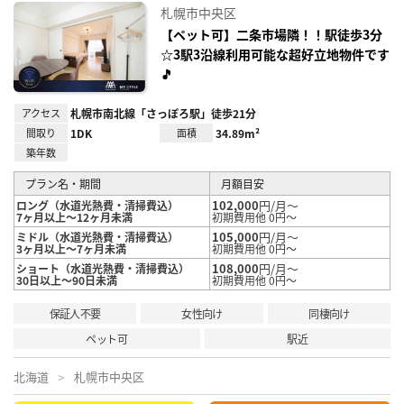
に入
札幌市中央区
り登
録
【ペット可】二条市場隣！！駅徒歩3分
☆3駅3沿線利用可能な超好立地物件です
🎵
アクセス
札幌市南北線「さっぽろ駅」徒歩21分
間取り
1DK
面積
34.89m²
築年数
プラン名・期間
月額目安
102,000
円/月～
ロング（水道光熱費・清掃費込）
7ヶ月以上～12ヶ月未満
初期費用他 0円～
105,000
円/月～
ミドル（水道光熱費・清掃費込）
3ヶ月以上～7ヶ月未満
初期費用他 0円～
108,000
円/月～
ショート（水道光熱費・清掃費込）
30日以上～90日未満
初期費用他 0円～
保証人不要
女性向け
同棲向け
ペット可
駅近
北海道
札幌市中央区