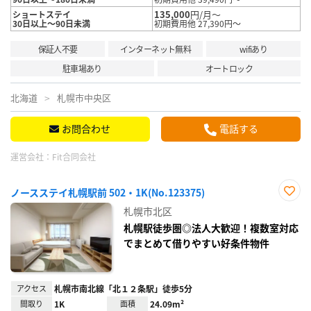
135,000
円/月～
ショートステイ
30日以上～90日未満
初期費用他 27,390円～
保証人不要
インターネット無料
wifiあり
駐車場あり
オートロック
北海道
札幌市中央区
お問合わせ
電話する
運営会社：
Fit合同会社
ノースステイ札幌駅前 502・1K(No.123375)
お気
札幌市北区
に入
り登
札幌駅徒歩圏◎法人大歓迎！複数室対応
録
でまとめて借りやすい好条件物件
アクセス
札幌市南北線「北１２条駅」徒歩5分
間取り
1K
面積
24.09m²