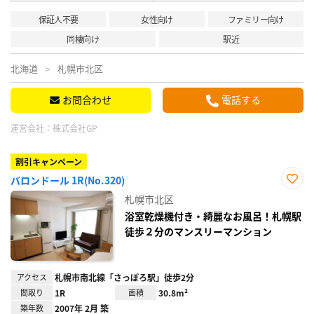
保証人不要
女性向け
ファミリー向け
同棲向け
駅近
北海道
札幌市北区
お問合わせ
電話する
運営会社：
株式会社GP
割引キャンペーン
バロンドール 1R(No.320)
お気
札幌市北区
に入
り登
浴室乾燥機付き・綺麗なお風呂！札幌駅
録
徒歩２分のマンスリーマンション
アクセス
札幌市南北線「さっぽろ駅」徒歩2分
間取り
1R
面積
30.8m²
築年数
2007年 2月 築