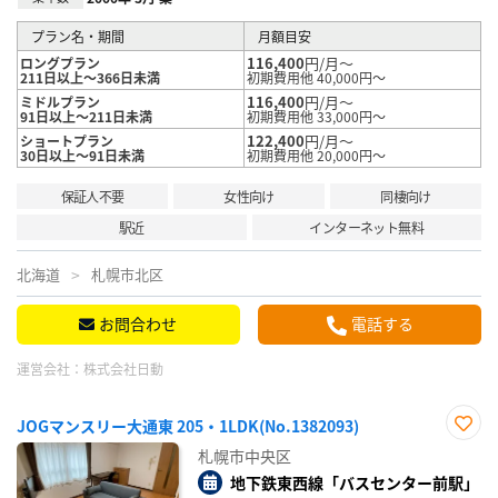
プラン名・期間
月額目安
116,400
円/月～
ロングプラン
211日以上～366日未満
初期費用他 40,000円～
116,400
円/月～
ミドルプラン
91日以上～211日未満
初期費用他 33,000円～
122,400
円/月～
ショートプラン
30日以上～91日未満
初期費用他 20,000円～
保証人不要
女性向け
同棲向け
駅近
インターネット無料
北海道
札幌市北区
お問合わせ
電話する
運営会社：
株式会社日動
JOGマンスリー大通東 205・1LDK(No.1382093)
お気
札幌市中央区
に入
り登
地下鉄東西線「バスセンター前駅」
録