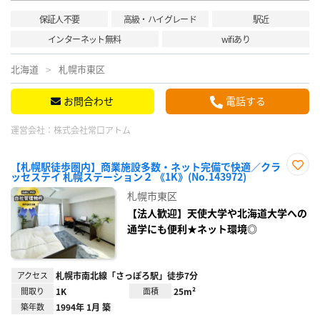
保証人不要
高級・ハイグレード
駅近
インターネット無料
wifiあり
北海道
札幌市東区
お問合わせ
電話する
運営会社：
株式会社常口アトム
【札幌駅徒歩圏内】商業施設多数・ネット完備で快適／クラ
ッセステイ 札幌ステーション２ 《1K》(No.143972)
お気
に入
札幌市東区
り登
録
【法人歓迎】天使大学や北海道大学への
通学にも便利★ネット環境◎
アクセス
札幌市南北線「さっぽろ駅」徒歩7分
間取り
1K
面積
25m²
築年数
1994年 1月 築