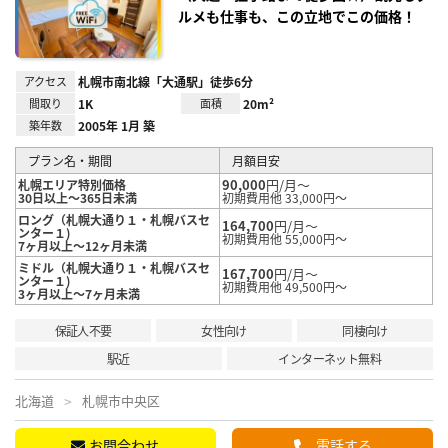
ルメも仕事も、この立地でこの価格！
アクセス
札幌市南北線「大通駅」徒歩6分
間取り
1K
面積
20m²
築年数
2005年 1月 築
プラン名・期間
月額目安
90,000
円/月～
札幌エリア特別価格
30日以上～365日未満
初期費用他 33,000円～
ロング（札幌大通り１・札幌バスセ
164,700
円/月～
ンター１)
初期費用他 55,000円～
7ヶ月以上～12ヶ月未満
ミドル（札幌大通り１・札幌バスセ
167,700
円/月～
ンター１)
初期費用他 49,500円～
3ヶ月以上～7ヶ月未満
保証人不要
女性向け
同棲向け
駅近
インターネット無料
北海道
札幌市中央区
お問合わせ
電話する