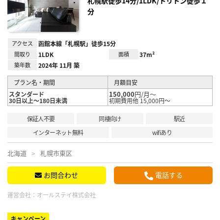
札幌駅徒歩14分/1LDK/トリトン徒歩１
録
分
アクセス
函館本線「札幌駅」徒歩15分
間取り
1LDK
面積
37m²
築年数
2024年 11月 築
プラン名・期間
月額目安
150,000
円/月～
スタンダード
30日以上～180日未満
初期費用他 15,000円～
保証人不要
同棲向け
駅近
インターネット無料
wifiあり
北海道
札幌市東区
お問合わせ
電話する
運営会社：
オールステイ株式会社
キャンペーン