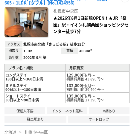
605・1LDK【ダブル】(No.1424956)
お気
に入
札幌市中央区
り登
録
★2026年8月1日新規OPEN！★JR「桑
園」駅・イオン札幌桑園ショッピングセ
ンター徒歩7分
アクセス
札幌市南北線「さっぽろ駅」徒歩15分
間取り
1LDK
面積
40.9m²
築年数
2002年 9月 築
プラン名・期間
月額目安
129,000
円/月～
ロングステイ
180日以上～360日未満
初期費用他 43,890円～
132,000
円/月～
ミドルステイ
90日以上～180日未満
初期費用他 39,490円～
135,000
円/月～
ショートステイ
30日以上～90日未満
初期費用他 27,390円～
保証人不要
インターネット無料
wifiあり
駐車場あり
オートロック
北海道
札幌市中央区