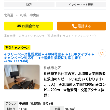
駅近
インターネット無料
北海道
札幌市中央区
お問合わせ
電話する
運営会社：
東京コンシェルジュ（株式会社トラストインフィニティー）
割引キャンペーン
🔹フリーベース札幌駅前🔹🔸804号室🔸 🔹1LDKタイプ🔹🔸
キャンペーン対応中！🔸⭐諸条件柔軟に対応します
お気
⭐(No.1237684)
に入
り登
札幌市北区
録
札幌駅でお仕事の方、北海道大学関係者
に沢山のリピートいただいております(
ᴗ̤ .̮ ᴗ̤人) ★北海道大学南門200ｍ★コン
ビニ200ｍ ★治安面・交通アクセス抜
群！
アクセス
千歳線「札幌駅」徒歩5分
間取り
1LDK
面積
34.3m²