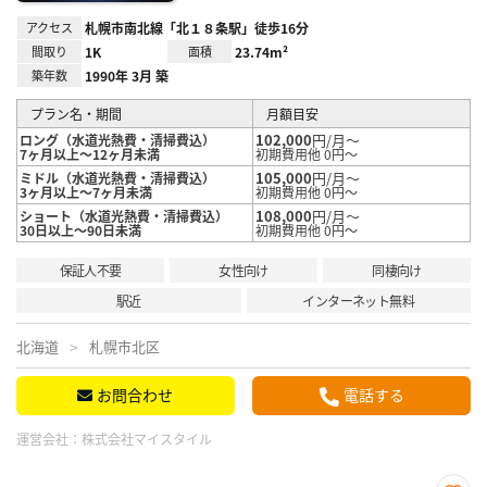
アクセス
札幌市南北線「北１８条駅」徒歩16分
間取り
1K
面積
23.74m²
築年数
1990年 3月 築
プラン名・期間
月額目安
102,000
円/月～
ロング（水道光熱費・清掃費込）
7ヶ月以上～12ヶ月未満
初期費用他 0円～
105,000
円/月～
ミドル（水道光熱費・清掃費込）
3ヶ月以上～7ヶ月未満
初期費用他 0円～
108,000
円/月～
ショート（水道光熱費・清掃費込）
30日以上～90日未満
初期費用他 0円～
保証人不要
女性向け
同棲向け
駅近
インターネット無料
北海道
札幌市北区
お問合わせ
電話する
運営会社：
株式会社マイスタイル