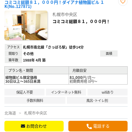
コミコミ総額８１，０００円！ダイアナ植物園ビル １
K(No.127871)
お気
に入
札幌市中央区
り登
録
コミコミ総額８１，０００円！
アクセス
札幌市南北線「さっぽろ駅」徒歩14分
間取り
その他
面積
築年数
1988年 4月 築
プラン名・期間
月額目安
81,000
円/月～
植物園ビル限定価格
30日以上～365日未満
初期費用他 0円～
保証人不要
インターネット無料
wifiあり
手数料無料
風呂･トイレ別
北海道
札幌市中央区
お問合わせ
電話する