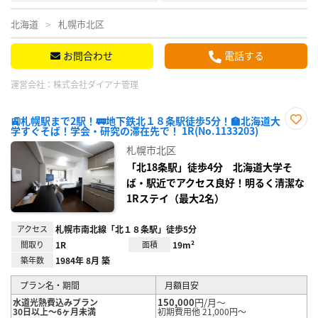
北海道
札幌市北区
お問合わせ
電話する
運営会社：
株式会社ダイアナ管理
🚉札幌駅まで2駅！🚃地下鉄北１８条駅徒歩5分！🏫北海道大
学すぐそば！学会・研究の滞在先で！ 1R(No.1133203)
お気
に入
札幌市北区
り登
録
「北18条駅」徒歩4分 北海道大学そ
ば・駅近でアクセス良好！明るく清潔な
1Rステイ（最大2名）
アクセス
札幌市南北線「北１８条駅」徒歩5分
間取り
1R
面積
19m²
築年数
1984年 8月 築
プラン名・期間
月額目安
150,000
円/月～
水道光熱費込みプラン
30日以上～6ヶ月未満
初期費用他 21,000円～