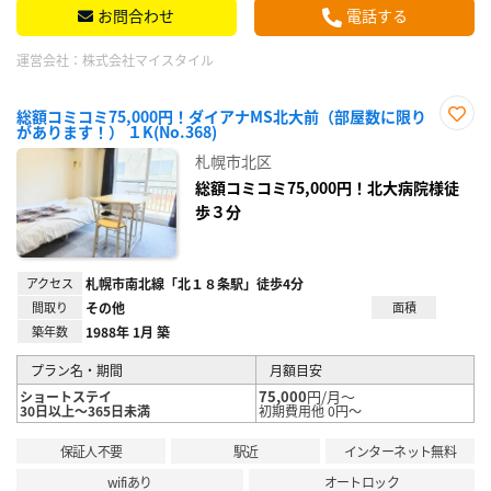
お問合わせ
電話する
運営会社：
株式会社マイスタイル
総額コミコミ75,000円！ダイアナMS北大前（部屋数に限り
があります！） １K(No.368)
お気
に入
札幌市北区
り登
録
総額コミコミ75,000円！北大病院様徒
歩３分
アクセス
札幌市南北線「北１８条駅」徒歩4分
間取り
その他
面積
築年数
1988年 1月 築
プラン名・期間
月額目安
75,000
円/月～
ショートステイ
30日以上～365日未満
初期費用他 0円～
保証人不要
駅近
インターネット無料
wifiあり
オートロック