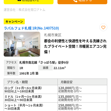
運営会社：
株式会社常口アトム
キャンペーン
ラパルフェド札幌 1R(No.1407510)
お気
札幌市東区
に入
り登
都会の利便性と快適性を叶える洗練され
録
たプライベート空間！冷暖房エアコン完
備！
アクセス
札幌市南北線「さっぽろ駅」徒歩9分
間取り
1R
面積
22.11m²
築年数
1991年 2月 築
プラン名・期間
月額目安
120,000
円/月～
ロング（3ヶ月～6ヶ月未満）
90日以上～180日未満
初期費用他 0円～
135,000
円/月～
ミドル（1ヶ月～3ヶ月未満）
30日以上～90日未満
初期費用他 0円～
150,000
円/月～
ショート（半月～1ヶ月未満）
～30日未満
初期費用他 0円～