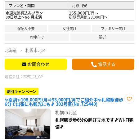
プラン名・期間
月額目安
165,000
円/月～
水道光熱費込みプラン
30日以上～6ヶ月未満
初期費用他 28,000円～
保証人不要
女性向け
ファミリー向け
同棲向け
駅近
北海道
札幌市北区
お問合わせ
電話する
運営会社：
株式会社GP
割引キャンペーン
✨夏割✨108,000円/月⇒93,000円/月でご紹介中✨札幌駅徒歩
6分で出張にも観光にも🎵 302号室(No.725440)
お気
に入
札幌市北区
り登
録
札幌駅徒歩6分の超好立地です🎵Wi-Fi完
備🎵