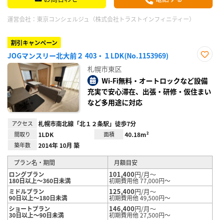
運営会社：
東京コンシェルジュ（株式会社トラストインフィニティー）
割引キャンペーン
JOGマンスリー北大前２ 403・１LDK(No.1153969)
お気
札幌市東区
に入
り登
Wi-Fi無料・オートロックなど設備
録
充実で安心滞在、出張・研修・仮住まい
など多用途に対応
アクセス
札幌市南北線「北１２条駅」徒歩7分
間取り
1LDK
面積
40.18m²
築年数
2014年 10月 築
プラン名・期間
月額目安
101,400
円/月～
ロングプラン
180日以上～360日未満
初期費用他 77,000円～
125,400
円/月～
ミドルプラン
90日以上～180日未満
初期費用他 49,500円～
146,400
円/月～
ショートプラン
30日以上～90日未満
初期費用他 27,500円～