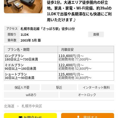
徒歩1分。大通エリア徒歩圏内の好立
地。家具・家電・Wi-Fi完備、約39㎡の
1LDKで出張や長期滞在にも快適にご利
用いただけます♪
アクセス
札幌市南北線「さっぽろ駅」徒歩13分
間取り
1LDK
面積
築年数
2003年 5月 築
プラン名・期間
月額目安
110,400
円/月～
ロングプラン
180日以上～730日未満
初期費用他 77,000円～
122,400
円/月～
ミドルプラン
90日以上～180日未満
初期費用他 52,800円～
125,400
円/月～
ショートプラン
30日以上～90日未満
初期費用他 30,800円～
保証人不要
駅近
インターネット無料
wifiあり
オートロック
北海道
札幌市中央区
お問合わせ
電話する