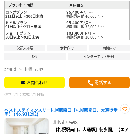
プラン名・期間
月額目安
95,400
円/月～
ロングプラン
211日以上～366日未満
初期費用他 40,000円～
95,400
円/月～
ミドルプラン
91日以上～211日未満
初期費用他 33,000円～
101,400
円/月～
ショートプラン
30日以上～91日未満
初期費用他 20,000円～
保証人不要
女性向け
同棲向け
駅近
インターネット無料
北海道
札幌市東区
お問合わせ
電話する
運営会社：
株式会社日動
ベストステイマンスリー札幌駅南口【札幌駅南口、大通徒歩
圏】 (No.931292)
お気
に入
札幌市中央区
り登
録
【札幌駅南口、大通駅】徒歩圏。【エア