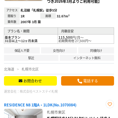
つき2026年3月よりご利用可能】
アクセス
札沼線「札幌駅」徒歩5分
間取り
1R
面積
32.67m²
築年数
2007年 3月 築
プラン名・期間
月額目安
115,500
円/月～
基本プラン
31日以上～12ヶ月未満
初期費用他 27,500円～
保証人不要
女性向け
同棲向け
駅近
インターネット無料
北海道
札幌市北区
お問合わせ
電話する
運営会社：
株式会社ベストステイ札幌
RESIDENCE N8 1階A・1LDK(No.1070084)
お気
札幌市東区
に入
り登