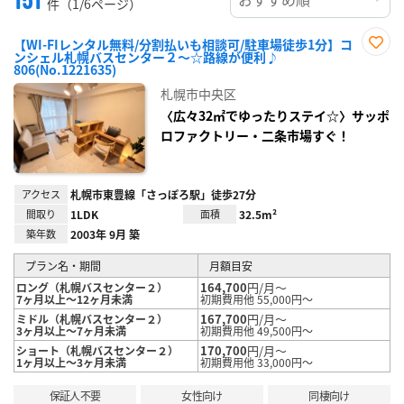
件（1/6ページ）
【WI-FIレンタル無料/分割払いも相談可/駐車場徒歩1分】コ
ンシェル札幌バスセンター２～☆路線が便利♪
お気
806(No.1221635)
に入
り登
札幌市中央区
録
〈広々32㎡でゆったりステイ☆〉サッポ
ロファクトリー・二条市場すぐ！
アクセス
札幌市東豊線「さっぽろ駅」徒歩27分
間取り
1LDK
面積
32.5m²
築年数
2003年 9月 築
プラン名・期間
月額目安
164,700
円/月～
ロング（札幌バスセンター２）
7ヶ月以上～12ヶ月未満
初期費用他 55,000円～
167,700
円/月～
ミドル（札幌バスセンター２）
3ヶ月以上～7ヶ月未満
初期費用他 49,500円～
170,700
円/月～
ショート（札幌バスセンター２）
1ヶ月以上～3ヶ月未満
初期費用他 33,000円～
保証人不要
女性向け
同棲向け