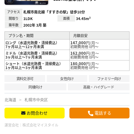
アクセス
札幌市南北線「すすきの駅」徒歩10分
間取り
1LDK
面積
34.45m²
築年数
2002年 3月 築
プラン名・期間
月額目安
147,000
円/月～
ロング（水道光熱費・清掃費込）
7ヶ月以上～12ヶ月未満
初期費用他 0円～
162,000
円/月～
ミドル（水道光熱費・清掃費込）
3ヶ月以上～7ヶ月未満
初期費用他 0円～
180,000
円/月～
ショート（水道光熱費・清掃費込）
1ヶ月以上～3ヶ月未満
初期費用他 0円～
賃料交渉可
女性向け
ファミリー向け
同棲向け
高級・ハイグレード
北海道
札幌市中央区
お問合わせ
電話する
運営会社：
株式会社マイスタイル