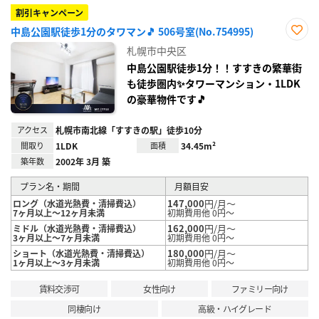
割引キャンペーン
中島公園駅徒歩1分のタワマン🎵 506号室(No.754995)
お気
札幌市中央区
に入
り登
中島公園駅徒歩1分！！すすきの繁華街
録
も徒歩圏内✨タワーマンション・1LDK
の豪華物件です🎵
アクセス
札幌市南北線「すすきの駅」徒歩10分
間取り
1LDK
面積
34.45m²
築年数
2002年 3月 築
プラン名・期間
月額目安
147,000
円/月～
ロング（水道光熱費・清掃費込）
7ヶ月以上～12ヶ月未満
初期費用他 0円～
162,000
円/月～
ミドル（水道光熱費・清掃費込）
3ヶ月以上～7ヶ月未満
初期費用他 0円～
180,000
円/月～
ショート（水道光熱費・清掃費込）
1ヶ月以上～3ヶ月未満
初期費用他 0円～
賃料交渉可
女性向け
ファミリー向け
同棲向け
高級・ハイグレード