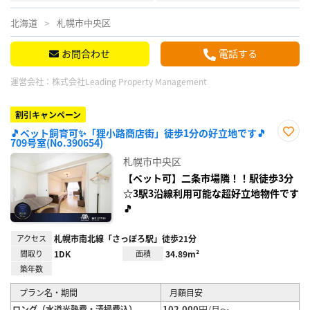
北海道
札幌市中央区
お問合わせ
電話する
運営会社：
株式会社Leading Property Management
割引キャンペーン
🎵ペット飼育可✨「狸小路商店街」徒歩1分の好立地です🎵
709号室(No.390654)
お気
に入
札幌市中央区
り登
録
【ペット可】二条市場隣！！駅徒歩3分
☆3駅3沿線利用可能な超好立地物件です
🎵
アクセス
札幌市南北線「さっぽろ駅」徒歩21分
間取り
1DK
面積
34.89m²
築年数
プラン名・期間
月額目安
102,000
円/月～
ロング（水道光熱費・清掃費込）