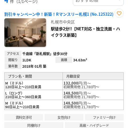
件（1/1ページ）
割引キャンペーン中！新築！Rマンスリー札幌1 (No.125322)
お気
札幌市中央区
に入
り登
駅徒歩2分!!【NET対応・独立洗面・ハ
録
イクラス新築】
アクセス
千歳線「新札幌駅」徒歩30分
間取り
1LDK
面積
34.63m²
築年数
2018年 01月 築
プラン名・期間
月額目安
132,000
円/月～
M（ミドル）
120日以上～210日未満
初期費用他 21,780円～
148,500
円/月～
L（ロング）
210日以上～360日未満
初期費用他 21,780円～
148,500
円/月～
M（ミドル）
90日以上～210日未満
初期費用他 21,780円～
賃料交渉可
女性向け
ファミリー向け
同棲向け
高級・ハイグレード