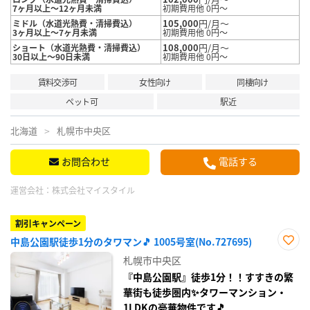
7ヶ月以上～12ヶ月未満
初期費用他 0円～
105,000
円/月～
ミドル（水道光熱費・清掃費込）
3ヶ月以上～7ヶ月未満
初期費用他 0円～
108,000
円/月～
ショート（水道光熱費・清掃費込）
30日以上～90日未満
初期費用他 0円～
賃料交渉可
女性向け
同棲向け
ペット可
駅近
北海道
札幌市中央区
お問合わせ
電話する
運営会社：
株式会社マイスタイル
割引キャンペーン
中島公園駅徒歩1分のタワマン🎵 1005号室(No.727695)
お気
札幌市中央区
に入
り登
『中島公園駅』徒歩1分！！すすきの繁
録
華街も徒歩圏内✨タワーマンション・
1LDKの豪華物件です🎵