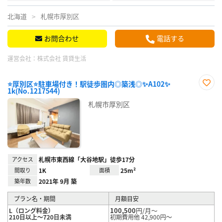
北海道
札幌市厚別区
お問合わせ
電話する
運営会社：
株式会社 賃貸生活
⭐厚別区⭐駐車場付き！駅徒歩圏内◎築浅◎✨A102✨
1k(No.1217544)
お気
に入
札幌市厚別区
り登
録
アクセス
札幌市東西線「大谷地駅」徒歩17分
間取り
1K
面積
25m²
築年数
2021年 9月 築
プラン名・期間
月額目安
100,500
円/月～
L（ロング料金）
210日以上～720日未満
初期費用他 42,900円～