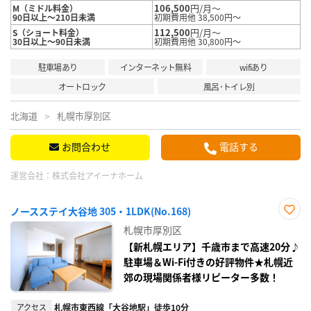
106,500
円/月～
M（ミドル料金）
90日以上～210日未満
初期費用他 38,500円～
112,500
円/月～
S（ショート料金）
30日以上～90日未満
初期費用他 30,800円～
駐車場あり
インターネット無料
wifiあり
オートロック
風呂･トイレ別
北海道
札幌市厚別区
お問合わせ
電話する
運営会社：
株式会社アイーナホーム
ノースステイ大谷地 305・1LDK(No.168)
お気
札幌市厚別区
に入
り登
【新札幌エリア】千歳市まで高速20分♪
録
駐車場＆Wi-Fi付きの好評物件★札幌近
郊の現場関係者様リピーター多数！
アクセス
札幌市東西線「大谷地駅」徒歩10分