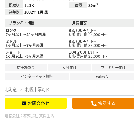
間取り
1LDK
面積
30m²
築年数
2002年 1月 築
プラン名・期間
月額目安
98,700
円/月～
ロング
7ヶ月以上～24ヶ月未満
初期費用他 44,000円～
98,700
円/月～
ミドル
3ヶ月以上～7ヶ月未満
初期費用他 33,000円～
104,700
円/月～
ショート
1ヶ月以上～3ヶ月未満
初期費用他 22,000円～
駐車場あり
女性向け
ファミリー向け
インターネット無料
wifiあり
北海道
札幌市厚別区
お問合わせ
電話する
運営会社：
株式会社 賃貸生活