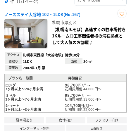
件（1/1ページ）
ノースステイ大谷地 102・1LDK(No.167)
お気
札幌市厚別区
に入
り登
【札幌南ICそば】高速すぐの駐車場付き
録
1Kルーム◎工事関係者様の滞在拠点と
して大人気のお部屋♪
アクセス
札幌市東西線「大谷地駅」徒歩10分
間取り
1LDK
面積
30m²
築年数
2002年 1月 築
プラン名・期間
月額目安
98,700
円/月～
ロング
7ヶ月以上～24ヶ月未満
初期費用他 44,000円～
98,700
円/月～
ミドル
3ヶ月以上～7ヶ月未満
初期費用他 33,000円～
104,700
円/月～
ショート
1ヶ月以上～3ヶ月未満
初期費用他 22,000円～
駐車場あり
女性向け
ファミリー向け
インターネット無料
wifiあり