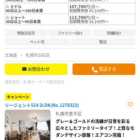
107,700
円/月～
☆ ミドル
90日以上～180日未満
初期費用他 45,100円～
113,700
円/月～
☆ ショート
30日以上～90日未満
初期費用他 34,100円～
特急対応可
ファミリー向け
同棲向け
ペット可
駅近
北海道
札幌市白石区
お問合わせ
電話する
運営会社：
札幌オーナーズ株式会社
キャンペーン
リージェント514 2LDK(No.1278323)
お気
札幌市豊平区
に入
り登
グレー＆ゴールドの洗練が日常を彩る
録
広々としたファミリータイプ！上質なモ
ダンデザイン部屋！エアコン完備！