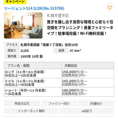
キャンペーン
リージェント514 2LDK(No.515788)
お気
札幌市豊平区
に入
り登
寛ぎを醸し出す良質な環境と心安らぐ住
録
空間をプランニング！貴重ファミリータ
イプ！駐車場完備！Wi-Fi無料完備！
アクセス
札幌市東西線「南郷７丁目駅」徒歩20分
間取り
2LDK
面積
47.6m²
築年数
1995年 10月 築
プラン名・期間
月額目安
150,000
円/月～
ロング（3ヶ月～6ヶ月未満）
90日以上～180日未満
初期費用他 0円～
165,000
円/月～
ミドル（1ヶ月～3ヶ月未満）
30日以上～90日未満
初期費用他 0円～
180,000
円/月～
ショート（半月～1ヶ月未満）
～30日未満
初期費用他 0円～
特急対応可
ファミリー向け
同棲向け
インターネット無料
wifiあり