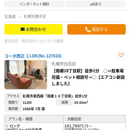
インターネット無料
wifiあり
北海道
札幌市豊平区
お問合わせ
電話する
運営会社：
株式会社ジェイワン不動産
コーポ西正 １LDK(No.127618)
お気
札幌市白石区
に入
り登
【南郷18丁目駅】徒歩1分 ◌ ⑅ 駐車場
録
完備・ペット相談可 ⑅ ◌【エアコン新設
しました】
アクセス
札幌市東西線「南郷１８丁目駅」徒歩1分
間取り
1LDK
面積
34.65m²
築年数
1986年 7月 築
プラン名・期間
月額目安
101,700
円/月～
☆ ロング
180日以上～365日未満
初期費用他 56,100円～