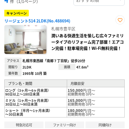
件（1/1ページ）
キャンペーン
リージェント514 2LDK(No.488694)
お気
札幌市豊平区
に入
り登
潤いある快適生活を愉しむ広々ファミリ
録
ータイプのリフォーム完了部屋！エアコ
ン完備！駐車場完備！Wi-Fi無料完備！
アクセス
札幌市東西線「南郷７丁目駅」徒歩20分
間取り
2LDK
面積
47.6m²
築年数
1995年 10月 築
プラン名・期間
月額目安
150,000
円/月～
ロング（3ヶ月～6ヶ月未満）
90日以上～180日未満
初期費用他 0円～
165,000
円/月～
ミドル（1ヶ月～3ヶ月未満）
30日以上～90日未満
初期費用他 0円～
180,000
円/月～
ショート（半月～1ヶ月未満）
～30日未満
初期費用他 0円～
特急対応可
ファミリー向け
同棲向け