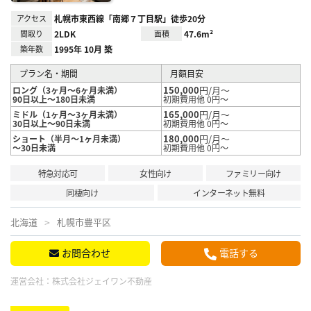
アクセス
札幌市東西線「南郷７丁目駅」徒歩20分
間取り
2LDK
面積
47.6m²
築年数
1995年 10月 築
プラン名・期間
月額目安
150,000
円/月～
ロング（3ヶ月～6ヶ月未満）
90日以上～180日未満
初期費用他 0円～
165,000
円/月～
ミドル（1ヶ月～3ヶ月未満）
30日以上～90日未満
初期費用他 0円～
180,000
円/月～
ショート（半月～1ヶ月未満）
～30日未満
初期費用他 0円～
特急対応可
女性向け
ファミリー向け
同棲向け
インターネット無料
北海道
札幌市豊平区
お問合わせ
電話する
運営会社：
株式会社ジェイワン不動産