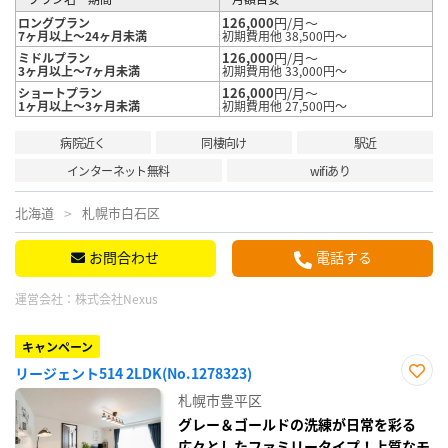
126,000
円/月～
ロングプラン
7ヶ月以上～24ヶ月未満
初期費用他 38,500円～
126,000
円/月～
ミドルプラン
3ヶ月以上～7ヶ月未満
初期費用他 33,000円～
126,000
円/月～
ショートプラン
1ヶ月以上～3ヶ月未満
初期費用他 27,500円～
病院近く
同棲向け
駅近
インターネット無料
wifiあり
北海道
札幌市白石区
お問合わせ
電話する
運営会社：
株式会社Nexus
キャンペーン
リージェント514 2LDK(No.1278323)
お気
札幌市豊平区
に入
り登
グレー＆ゴールドの洗練が日常を彩る
録
広々としたファミリータイプ！上質なモ