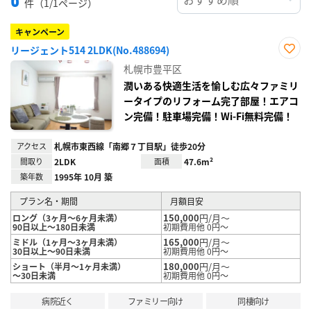
件（1/1ページ）
キャンペーン
リージェント514 2LDK(No.488694)
お気
札幌市豊平区
に入
り登
潤いある快適生活を愉しむ広々ファミリ
録
ータイプのリフォーム完了部屋！エアコ
ン完備！駐車場完備！Wi-Fi無料完備！
アクセス
札幌市東西線「南郷７丁目駅」徒歩20分
間取り
2LDK
面積
47.6m²
築年数
1995年 10月 築
プラン名・期間
月額目安
150,000
円/月～
ロング（3ヶ月～6ヶ月未満）
90日以上～180日未満
初期費用他 0円～
165,000
円/月～
ミドル（1ヶ月～3ヶ月未満）
30日以上～90日未満
初期費用他 0円～
180,000
円/月～
ショート（半月～1ヶ月未満）
～30日未満
初期費用他 0円～
病院近く
ファミリー向け
同棲向け