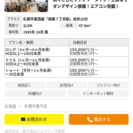
ダンデザイン部屋！エアコン完備！
アクセス
札幌市東西線「南郷７丁目駅」徒歩20分
間取り
2LDK
面積
47.6m²
築年数
1995年 10月 築
プラン名・期間
月額目安
150,000
円/月～
ロング（3ヶ月～6ヶ月未満）
90日以上～180日未満
初期費用他 0円～
165,000
円/月～
ミドル（1ヶ月～3ヶ月未満）
30日以上～90日未満
初期費用他 0円～
180,000
円/月～
ショート（半月～1ヶ月未満）
～30日未満
初期費用他 0円～
病院近く
女性向け
ファミリー向け
同棲向け
インターネット無料
北海道
札幌市豊平区
お問合わせ
電話する
運営会社：
株式会社ジェイワン不動産