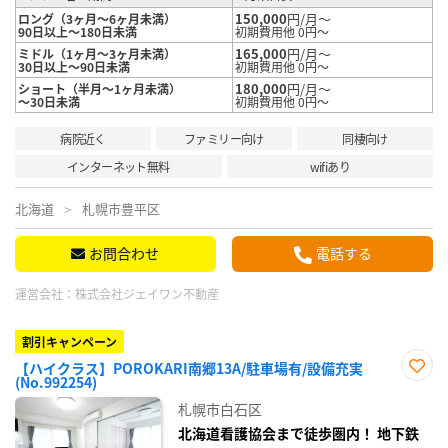
150,000
円/月～
ロング（3ヶ月～6ヶ月未満）
90日以上～180日未満
初期費用他 0円～
165,000
円/月～
ミドル（1ヶ月～3ヶ月未満）
30日以上～90日未満
初期費用他 0円～
180,000
円/月～
ショート（半月～1ヶ月未満）
～30日未満
初期費用他 0円～
病院近く
ファミリー向け
同棲向け
インターネット無料
wifiあり
北海道
札幌市豊平区
お問合わせ
電話する
運営会社：
株式会社ジェイワン不動産
割引キャンペーン
【ハイクラス】POROKARI南郷13A/駐車場有/設備充実
(No.992254)
お気
に入
札幌市白石区
り登
録
北海道看護協会まで徒歩圏内！ 地下鉄