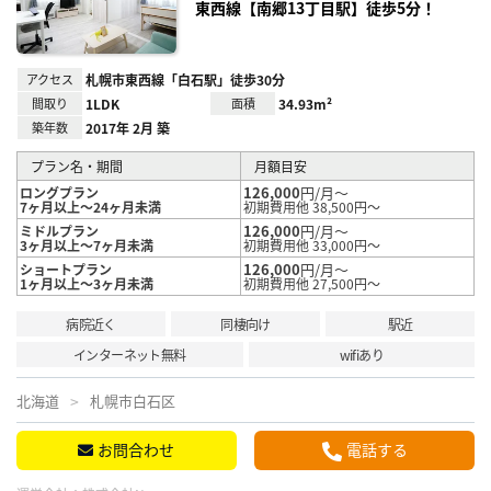
東西線【南郷13丁目駅】徒歩5分！
アクセス
札幌市東西線「白石駅」徒歩30分
間取り
1LDK
面積
34.93m²
築年数
2017年 2月 築
プラン名・期間
月額目安
126,000
円/月～
ロングプラン
7ヶ月以上～24ヶ月未満
初期費用他 38,500円～
126,000
円/月～
ミドルプラン
3ヶ月以上～7ヶ月未満
初期費用他 33,000円～
126,000
円/月～
ショートプラン
1ヶ月以上～3ヶ月未満
初期費用他 27,500円～
病院近く
同棲向け
駅近
インターネット無料
wifiあり
北海道
札幌市白石区
お問合わせ
電話する