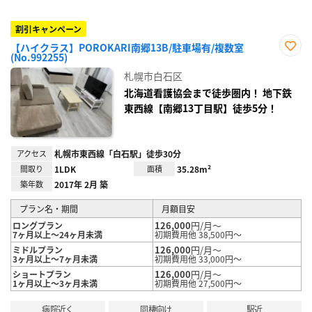
割引キャンペーン
【ハイクラス】POROKARI南郷13B/駐車場有/複数室
(No.992255)
お気
に入
札幌市白石区
り登
録
北海道看護協会まで徒歩圏内！ 地下鉄
東西線【南郷13丁目駅】徒歩5分！
アクセス
札幌市東西線「白石駅」徒歩30分
間取り
1LDK
面積
35.28m²
築年数
2017年 2月 築
プラン名・期間
月額目安
126,000
円/月～
ロングプラン
7ヶ月以上～24ヶ月未満
初期費用他 38,500円～
126,000
円/月～
ミドルプラン
3ヶ月以上～7ヶ月未満
初期費用他 33,000円～
126,000
円/月～
ショートプラン
1ヶ月以上～3ヶ月未満
初期費用他 27,500円～
病院近く
同棲向け
駅近