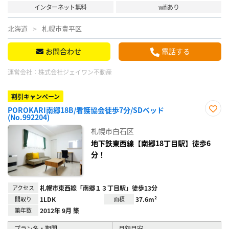
インターネット無料
wifiあり
北海道
札幌市豊平区
お問合わせ
電話する
運営会社：
株式会社ジェイワン不動産
割引キャンペーン
POROKARI南郷18B/看護協会徒歩7分/SDベッド
(No.992204)
お気
に入
札幌市白石区
り登
録
地下鉄東西線【南郷18丁目駅】徒歩6
分！
アクセス
札幌市東西線「南郷１３丁目駅」徒歩13分
間取り
1LDK
面積
37.6m²
築年数
2012年 9月 築
プラン名・期間
月額目安