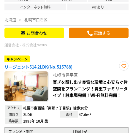
インターネット無料
wifiあり
北海道
札幌市白石区
お問合わせ
電話する
運営会社：
株式会社Nexus
キャンペーン
リージェント514 2LDK(No.515788)
お気
札幌市豊平区
に入
り登
寛ぎを醸し出す良質な環境と心安らぐ住
録
空間をプランニング！貴重ファミリータ
イプ！駐車場完備！Wi-Fi無料完備！
アクセス
札幌市東西線「南郷７丁目駅」徒歩20分
間取り
2LDK
面積
47.6m²
築年数
1995年 10月 築
プラン名・期間
月額目安