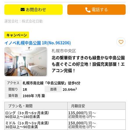
お問合わせ
電話する
運営会社：
株式会社日動
キャンペーン
イノベ札幌中島公園 1R(No.963206)
お気
札幌市中央区
に入
り登
北の繫華街すすきのも緑豊かな中島公園
録
も直ぐそこの好立地！設備充実部屋！エ
アコン完備！
アクセス
札幌市南北線「中島公園駅」徒歩6分
間取り
1R
面積
20.64m²
築年数
1989年 7月 築
プラン名・期間
月額目安
135,000
円/月～
ロング（3ヶ月～6ヶ月未満）
90日以上～180日未満
初期費用他 0円～
150,000
円/月～
ミドル（1ヶ月～3ヶ月未満）
30日以上～90日未満
初期費用他 0円～