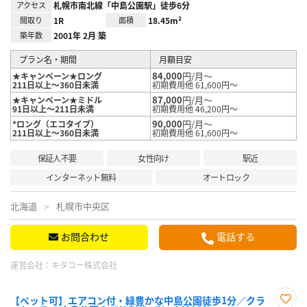
アクセス
札幌市南北線「中島公園駅」徒歩6分
間取り
1R
面積
18.45m²
築年数
2001年 2月 築
プラン名・期間
月額目安
84,000
円/月～
★キャンペーン★ロング
211日以上～360日未満
初期費用他 61,600円～
87,000
円/月～
★キャンペーン★ミドル
91日以上～211日未満
初期費用他 46,200円～
90,000
円/月～
*ロング（エコタイプ）
211日以上～360日未満
初期費用他 61,600円～
保証人不要
女性向け
駅近
インターネット無料
オートロック
北海道
札幌市中央区
お問合わせ
電話する
運営会社：
キタコー株式会社
【ペット可】エアコン付・緑豊かな中島公園徒歩1分／クラ