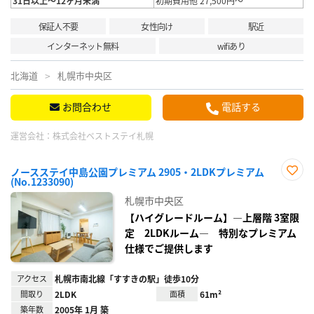
31日以上～12ヶ月未満
初期費用他 27,500円～
保証人不要
女性向け
駅近
インターネット無料
wifiあり
北海道
札幌市中央区
お問合わせ
電話する
運営会社：
株式会社ベストステイ札幌
ノースステイ中島公園プレミアム 2905・2LDKプレミアム
(No.1233090)
お気
に入
札幌市中央区
り登
録
【ハイグレードルーム】―上層階 3室限
定 2LDKルーム― 特別なプレミアム
仕様でご提供します
アクセス
札幌市南北線「すすきの駅」徒歩10分
間取り
2LDK
面積
61m²
築年数
2005年 1月 築