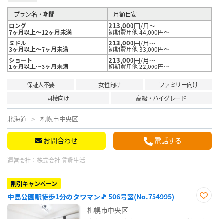
プラン名・期間
月額目安
213,000
円/月～
ロング
7ヶ月以上～12ヶ月未満
初期費用他 44,000円～
213,000
円/月～
ミドル
3ヶ月以上～7ヶ月未満
初期費用他 33,000円～
213,000
円/月～
ショート
1ヶ月以上～3ヶ月未満
初期費用他 22,000円～
保証人不要
女性向け
ファミリー向け
同棲向け
高級・ハイグレード
北海道
札幌市中央区
お問合わせ
電話する
運営会社：
株式会社 賃貸生活
割引キャンペーン
中島公園駅徒歩1分のタワマン🎵 506号室(No.754995)
お気
札幌市中央区
に入