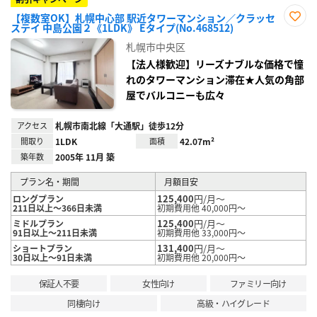
【複数室OK】札幌中心部 駅近タワーマンション／クラッセ
ステイ 中島公園２《1LDK》 Eタイプ(No.468512)
お気
に入
札幌市中央区
り登
録
【法人様歓迎】リーズナブルな価格で憧
れのタワーマンション滞在★人気の角部
屋でバルコニーも広々
アクセス
札幌市南北線「大通駅」徒歩12分
間取り
1LDK
面積
42.07m²
築年数
2005年 11月 築
プラン名・期間
月額目安
125,400
円/月～
ロングプラン
211日以上～366日未満
初期費用他 40,000円～
125,400
円/月～
ミドルプラン
91日以上～211日未満
初期費用他 33,000円～
131,400
円/月～
ショートプラン
30日以上～91日未満
初期費用他 20,000円～
保証人不要
女性向け
ファミリー向け
同棲向け
高級・ハイグレード