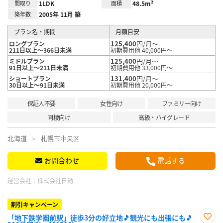
間取り
1LDK
面積
48.5m²
築年数
2005年 11月 築
プラン名・期間
月額目安
125,400
円/月～
ロングプラン
211日以上～366日未満
初期費用他 40,000円～
125,400
円/月～
ミドルプラン
91日以上～211日未満
初期費用他 33,000円～
131,400
円/月～
ショートプラン
30日以上～91日未満
初期費用他 20,000円～
保証人不要
女性向け
ファミリー向け
同棲向け
高級・ハイグレード
北海道
札幌市中央区
お問合わせ
電話する
運営会社：
株式会社日動
割引キャンペーン
「地下鉄学園前駅」徒歩3分の好立地🎵観光にも出張にも🎵