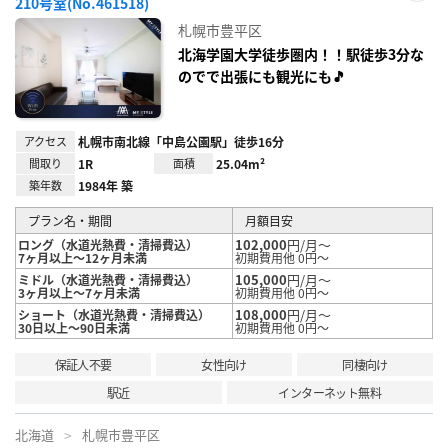
210号室(No.461518)
お気
に入
札幌市豊平区
り登
録
北海学園大学徒歩圏内！！駅徒歩3分な
のでで出張にも観光にも🎵
アクセス
札幌市南北線「中島公園駅」徒歩16分
間取り
1R
面積
25.04m²
築年数
1984年 築
プラン名・期間
月額目安
102,000
円/月～
ロング（水道光熱費・清掃費込）
7ヶ月以上～12ヶ月未満
初期費用他 0円～
105,000
円/月～
ミドル（水道光熱費・清掃費込）
3ヶ月以上～7ヶ月未満
初期費用他 0円～
108,000
円/月～
ショート（水道光熱費・清掃費込）
30日以上～90日未満
初期費用他 0円～
保証人不要
女性向け
同棲向け
駅近
インターネット無料
北海道
札幌市豊平区