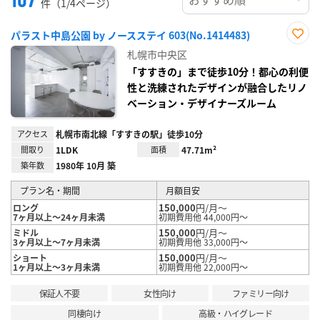
件（1/4ページ）
パラスト中島公園 by ノースステイ 603(No.1414483)
お気
札幌市中央区
に入
り登
「すすきの」まで徒歩10分！都心の利便
録
性と洗練されたデザインが融合したリノ
ベーション・デザイナーズルーム
アクセス
札幌市南北線「すすきの駅」徒歩10分
間取り
1LDK
面積
47.71m²
築年数
1980年 10月 築
プラン名・期間
月額目安
150,000
円/月～
ロング
7ヶ月以上～24ヶ月未満
初期費用他 44,000円～
150,000
円/月～
ミドル
3ヶ月以上～7ヶ月未満
初期費用他 33,000円～
150,000
円/月～
ショート
1ヶ月以上～3ヶ月未満
初期費用他 22,000円～
保証人不要
女性向け
ファミリー向け
同棲向け
高級・ハイグレード