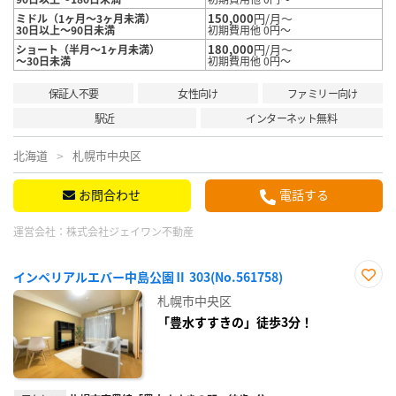
150,000
円/月～
ミドル（1ヶ月～3ヶ月未満）
30日以上～90日未満
初期費用他 0円～
180,000
円/月～
ショート（半月～1ヶ月未満）
～30日未満
初期費用他 0円～
保証人不要
女性向け
ファミリー向け
駅近
インターネット無料
北海道
札幌市中央区
お問合わせ
電話する
運営会社：
株式会社ジェイワン不動産
インペリアルエバー中島公園Ⅱ 303(No.561758)
お気
札幌市中央区
に入
り登
「豊水すすきの」徒歩3分！
録