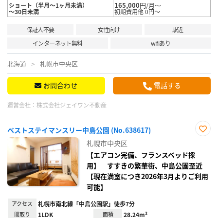
165,000
円/月～
ショート（半月～1ヶ月未満）
～30日未満
初期費用他 0円～
保証人不要
女性向け
駅近
インターネット無料
wifiあり
北海道
札幌市中央区
お問合わせ
電話する
運営会社：
株式会社ジェイワン不動産
ベストステイマンスリー中島公園 (No.638617)
お気
札幌市中央区
に入
り登
【エアコン完備、フランスベッド採
録
用】 すすきの繁華街、中島公園至近
【現在満室につき2026年3月よりご利用
可能】
アクセス
札幌市南北線「中島公園駅」徒歩7分
間取り
1LDK
面積
28.24m²