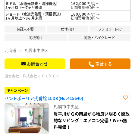
162,000
円/月～
ミドル（水道光熱費・清掃費込）
3ヶ月以上～7ヶ月未満
初期費用他 0円～
180,000
円/月～
ショート（水道光熱費・清掃費込）
1ヶ月以上～3ヶ月未満
初期費用他 0円～
保証人不要
女性向け
ファミリー向け
同棲向け
高級・ハイグレード
北海道
札幌市中央区
お問合わせ
電話する
運営会社：
株式会社マイスタイル
キャンペーン
セントポーリア弐番館 1LDK(No.415640)
お気
札幌市中央区
に入
り登
豊平川からの南風が心地良い明るく開放
録
的なリビング！エアコン完備！Wi-Fi無
料完備！