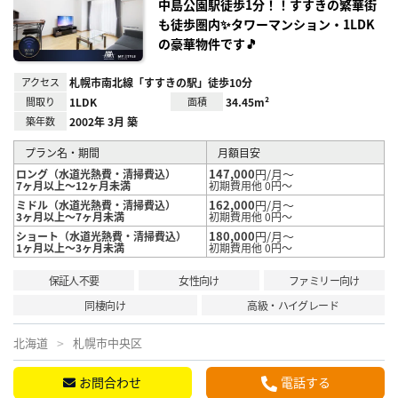
り登
中島公園駅徒歩1分！！すすきの繁華街
録
も徒歩圏内✨タワーマンション・1LDK
の豪華物件です🎵
アクセス
札幌市南北線「すすきの駅」徒歩10分
間取り
1LDK
面積
34.45m²
築年数
2002年 3月 築
プラン名・期間
月額目安
147,000
円/月～
ロング（水道光熱費・清掃費込）
7ヶ月以上～12ヶ月未満
初期費用他 0円～
162,000
円/月～
ミドル（水道光熱費・清掃費込）
3ヶ月以上～7ヶ月未満
初期費用他 0円～
180,000
円/月～
ショート（水道光熱費・清掃費込）
1ヶ月以上～3ヶ月未満
初期費用他 0円～
保証人不要
女性向け
ファミリー向け
同棲向け
高級・ハイグレード
北海道
札幌市中央区
お問合わせ
電話する