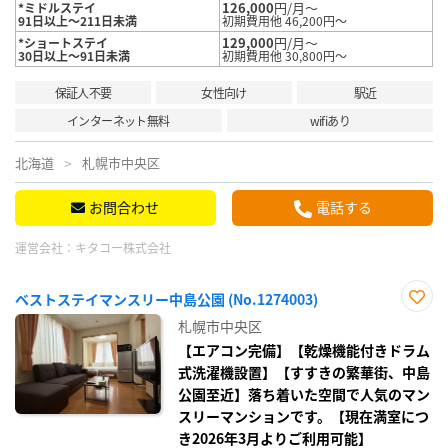
126,000
円/月～
*ミドルステイ
91日以上～211日未満
初期費用他 46,200円～
129,000
円/月～
*ショートステイ
30日以上～91日未満
初期費用他 30,800円～
保証人不要
女性向け
駅近
インターネット無料
wifiあり
北海道
札幌市中央区
お問合わせ
電話する
運営会社：
キタコー株式会社
ベストステイマンスリー中島公園 (No.1274003)
お気
札幌市中央区
に入
り登
【エアコン完備】【乾燥機能付きドラム
録
式洗濯機設置】【すすきの繁華街、中島
公園至近】落ち着いた空間で人気のマン
スリーマンションです。【現在満室につ
き2026年3月よりご利用可能】