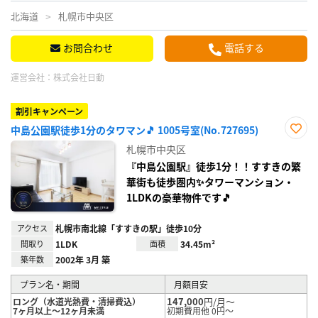
北海道
札幌市中央区
お問合わせ
電話する
運営会社：
株式会社日動
割引キャンペーン
中島公園駅徒歩1分のタワマン🎵 1005号室(No.727695)
お気
札幌市中央区
に入
り登
『中島公園駅』徒歩1分！！すすきの繁
録
華街も徒歩圏内✨タワーマンション・
1LDKの豪華物件です🎵
アクセス
札幌市南北線「すすきの駅」徒歩10分
間取り
1LDK
面積
34.45m²
築年数
2002年 3月 築
プラン名・期間
月額目安
147,000
円/月～
ロング（水道光熱費・清掃費込）
7ヶ月以上～12ヶ月未満
初期費用他 0円～