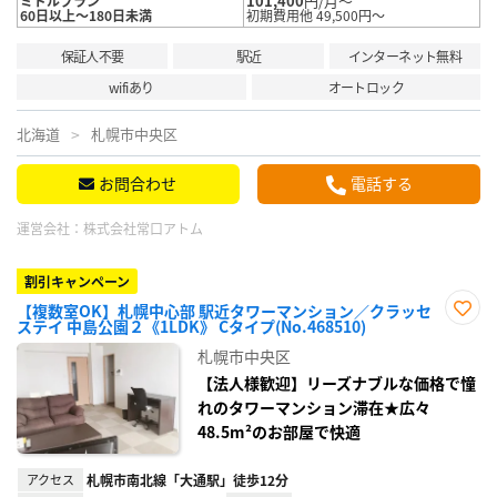
101,400
円/月～
ミドルプラン
60日以上～180日未満
初期費用他 49,500円～
保証人不要
駅近
インターネット無料
wifiあり
オートロック
北海道
札幌市中央区
お問合わせ
電話する
運営会社：
株式会社常口アトム
割引キャンペーン
【複数室OK】札幌中心部 駅近タワーマンション／クラッセ
ステイ 中島公園２《1LDK》 Cタイプ(No.468510)
お気
に入
札幌市中央区
り登
録
【法人様歓迎】リーズナブルな価格で憧
れのタワーマンション滞在★広々
48.5m²のお部屋で快適
アクセス
札幌市南北線「大通駅」徒歩12分