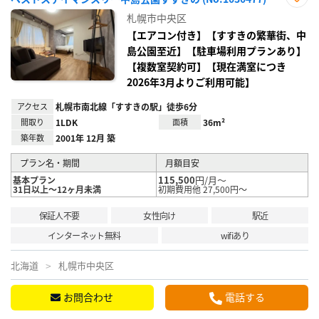
お気
札幌市中央区
に入
り登
【エアコン付き】【すすきの繁華街、中
録
島公園至近】【駐車場利用プランあり】
【複数室契約可】【現在満室につき
2026年3月よりご利用可能】
アクセス
札幌市南北線「すすきの駅」徒歩6分
間取り
1LDK
面積
36m²
築年数
2001年 12月 築
プラン名・期間
月額目安
115,500
円/月～
基本プラン
31日以上～12ヶ月未満
初期費用他 27,500円～
保証人不要
女性向け
駅近
インターネット無料
wifiあり
北海道
札幌市中央区
お問合わせ
電話する