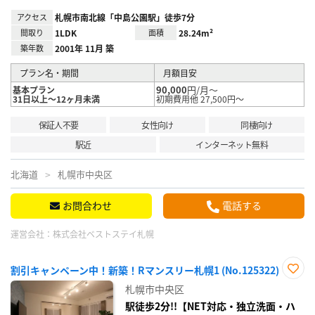
アクセス
札幌市南北線「中島公園駅」徒歩7分
間取り
1LDK
面積
28.24m²
築年数
2001年 11月 築
プラン名・期間
月額目安
90,000
円/月～
基本プラン
31日以上～12ヶ月未満
初期費用他 27,500円～
保証人不要
女性向け
同棲向け
駅近
インターネット無料
北海道
札幌市中央区
お問合わせ
電話する
運営会社：
株式会社ベストステイ札幌
割引キャンペーン中！新築！Rマンスリー札幌1 (No.125322)
お気
札幌市中央区
に入
り登
駅徒歩2分!!【NET対応・独立洗面・ハ
録