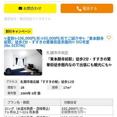
お問合わせ
電話する
運営会社：
株式会社マイスタイル
割引キャンペーン
✨夏割✨108,000円/月⇒93,000円/月でご紹介中✨『東本願寺
前駅』徒歩2分・すすきの繁華街徒歩圏内✨ 502号室
お気
(No.919746)
に入
り登
札幌市中央区
録
『東本願寺前駅』徒歩2分・すすきの繁
華街徒歩圏内なので出張にも観光にも✨
アクセス
札幌市南北線「すすきの駅」徒歩11分
間取り
1R
面積
17m²
築年数
1984年 6月 築
プラン名・期間
月額目安
102,000
円/月～
ロング（水道光熱費・清掃費込）
7ヶ月以上～12ヶ月未満
初期費用他 0円～