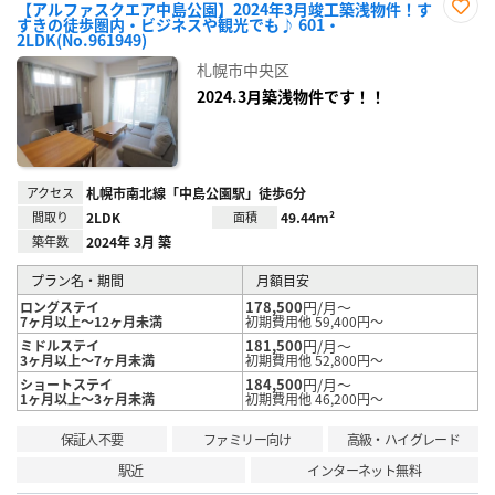
【アルファスクエア中島公園】2024年3月竣工築浅物件！す
すきの徒歩圏内・ビジネスや観光でも♪ 601・
お気
2LDK(No.961949)
に入
り登
札幌市中央区
録
2024.3月築浅物件です！！
アクセス
札幌市南北線「中島公園駅」徒歩6分
間取り
2LDK
面積
49.44m²
築年数
2024年 3月 築
プラン名・期間
月額目安
178,500
円/月～
ロングステイ
7ヶ月以上～12ヶ月未満
初期費用他 59,400円～
181,500
円/月～
ミドルステイ
3ヶ月以上～7ヶ月未満
初期費用他 52,800円～
184,500
円/月～
ショートステイ
1ヶ月以上～3ヶ月未満
初期費用他 46,200円～
保証人不要
ファミリー向け
高級・ハイグレード
駅近
インターネット無料