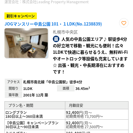
運営会社：
株式会社Leading Property Management
割引キャンペーン
JOGマンスリー中島公園 101・１LDK(No.1238839)
お気
札幌市中央区
に入
り登
人気の中島公園エリア♪ 駅徒歩4分
録
の好立地で移動・観光にも便利！広々
1LDKで快適に暮らせるうえ、無料Wi-Fi
やオートロック等設備も充実しています
☆ 出張・観光・中長期滞在におすすめ
です！
アクセス
札幌市南北線「中島公園駅」徒歩4分
間取り
1LDK
面積
36.45m²
築年数
2001年 12月 築
プラン名・期間
月額目安
92,400
円/月～
ロングプラン
180日以上～360日未満
初期費用他 73,700円～
92,400
円/月～
【中島公園】キャンペーンプラン
30日以上～90日未満
初期費用他 27,500円～