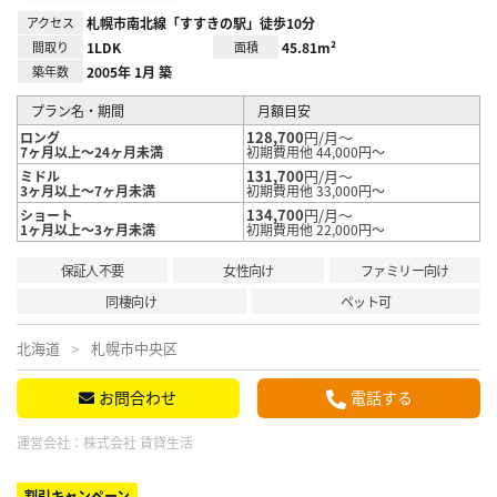
アクセス
札幌市南北線「すすきの駅」徒歩10分
間取り
1LDK
面積
45.81m²
築年数
2005年 1月 築
プラン名・期間
月額目安
128,700
円/月～
ロング
7ヶ月以上～24ヶ月未満
初期費用他 44,000円～
131,700
円/月～
ミドル
3ヶ月以上～7ヶ月未満
初期費用他 33,000円～
134,700
円/月～
ショート
1ヶ月以上～3ヶ月未満
初期費用他 22,000円～
保証人不要
女性向け
ファミリー向け
同棲向け
ペット可
北海道
札幌市中央区
お問合わせ
電話する
運営会社：
株式会社 賃貸生活
割引キャンペーン