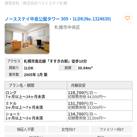
運営会社：
株式会社ベストステイ札幌
ノースステイ中島公園タワー 309・1LDK(No.1324630)
お気
札幌市中央区
に入
り登
録
アクセス
札幌市南北線「すすきの駅」徒歩10分
間取り
1LDK
面積
39.94m²
築年数
2005年 1月 築
プラン名・期間
月額目安
128,700
円/月～
ロング
7ヶ月以上～24ヶ月未満
初期費用他 44,000円～
131,700
円/月～
ミドル
3ヶ月以上～7ヶ月未満
初期費用他 33,000円～
134,700
円/月～
ショート
1ヶ月以上～3ヶ月未満
初期費用他 22,000円～
保証人不要
女性向け
ファミリー向け