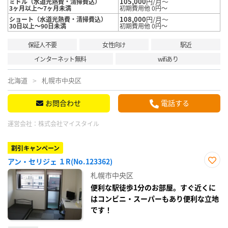
105,000
円/月～
ミドル（水道光熱費・清掃費込）
3ヶ月以上～7ヶ月未満
初期費用他 0円～
108,000
円/月～
ショート（水道光熱費・清掃費込）
30日以上～90日未満
初期費用他 0円～
保証人不要
女性向け
駅近
インターネット無料
wifiあり
北海道
札幌市中央区
お問合わせ
電話する
運営会社：
株式会社マイスタイル
割引キャンペーン
アン・セリジェ １R(No.123362)
お気
札幌市中央区
に入
り登
便利な駅徒歩1分のお部屋。すぐ近くに
録
はコンビニ・スーパーもあり便利な立地
です！