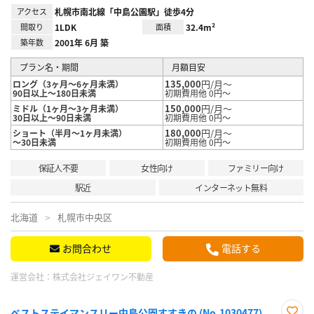
アクセス
札幌市南北線「中島公園駅」徒歩4分
間取り
1LDK
面積
32.4m²
築年数
2001年 6月 築
プラン名・期間
月額目安
135,000
円/月～
ロング（3ヶ月～6ヶ月未満）
90日以上～180日未満
初期費用他 0円～
150,000
円/月～
ミドル（1ヶ月～3ヶ月未満）
30日以上～90日未満
初期費用他 0円～
180,000
円/月～
ショート（半月～1ヶ月未満）
～30日未満
初期費用他 0円～
保証人不要
女性向け
ファミリー向け
駅近
インターネット無料
北海道
札幌市中央区
お問合わせ
電話する
運営会社：
株式会社ジェイワン不動産
ベストステイマンスリー中島公園すすきの (No.1030477)