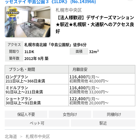
ッセステイ 中島公園３《1LDK》 (No.143966)
お気
に入
札幌市中央区
り登
録
【法人様歓迎】デザイナーズマンション
★駅近★札幌駅・大通駅へのアクセス良
好
アクセス
札幌市南北線「中島公園駅」徒歩6分
間取り
1LDK
面積
32m²
築年数
2012年 9月 築
プラン名・期間
月額目安
116,400
円/月～
ロングプラン
211日以上～366日未満
初期費用他 40,000円～
116,400
円/月～
ミドルプラン
91日以上～211日未満
初期費用他 33,000円～
122,400
円/月～
ショートプラン
30日以上～91日未満
初期費用他 20,000円～
保証人不要
女性向け
同棲向け
ペット可
駅近
北海道
札幌市中央区