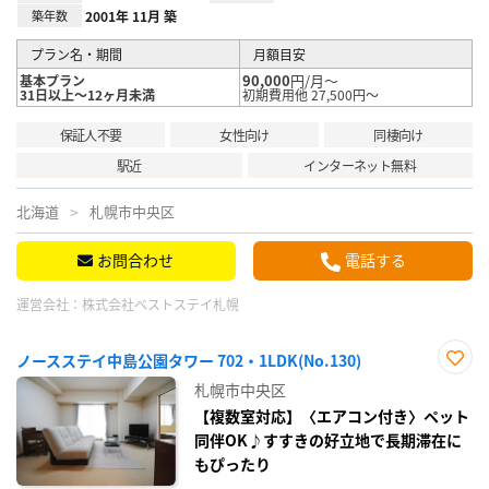
築年数
2001年 11月 築
プラン名・期間
月額目安
90,000
円/月～
基本プラン
31日以上～12ヶ月未満
初期費用他 27,500円～
保証人不要
女性向け
同棲向け
駅近
インターネット無料
北海道
札幌市中央区
お問合わせ
電話する
運営会社：
株式会社ベストステイ札幌
ノースステイ中島公園タワー 702・1LDK(No.130)
お気
札幌市中央区
に入
り登
【複数室対応】〈エアコン付き〉ペット
録
同伴OK♪すすきの好立地で長期滞在に
もぴったり