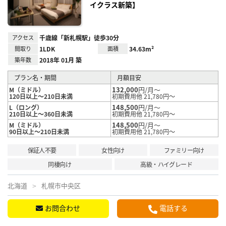
イクラス新築】
アクセス
千歳線「新札幌駅」徒歩30分
間取り
1LDK
面積
34.63m²
築年数
2018年 01月 築
プラン名・期間
月額目安
132,000
円/月～
M（ミドル）
120日以上～210日未満
初期費用他 21,780円～
148,500
円/月～
L（ロング）
210日以上～360日未満
初期費用他 21,780円～
148,500
円/月～
M（ミドル）
90日以上～210日未満
初期費用他 21,780円～
保証人不要
女性向け
ファミリー向け
同棲向け
高級・ハイグレード
北海道
札幌市中央区
お問合わせ
電話する