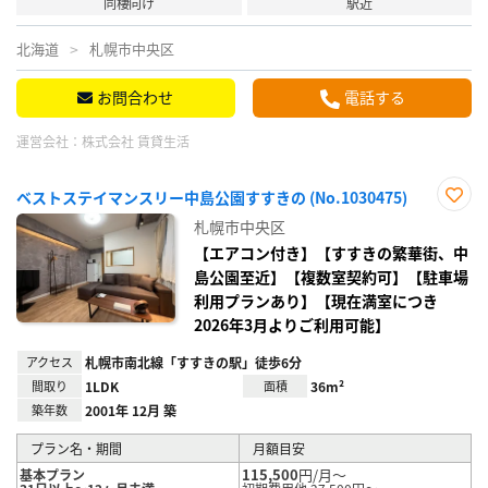
同棲向け
駅近
北海道
札幌市中央区
お問合わせ
電話する
運営会社：
株式会社 賃貸生活
ベストステイマンスリー中島公園すすきの (No.1030475)
お気
札幌市中央区
に入
り登
【エアコン付き】【すすきの繁華街、中
録
島公園至近】【複数室契約可】【駐車場
利用プランあり】【現在満室につき
2026年3月よりご利用可能】
アクセス
札幌市南北線「すすきの駅」徒歩6分
間取り
1LDK
面積
36m²
築年数
2001年 12月 築
プラン名・期間
月額目安
115,500
円/月～
基本プラン