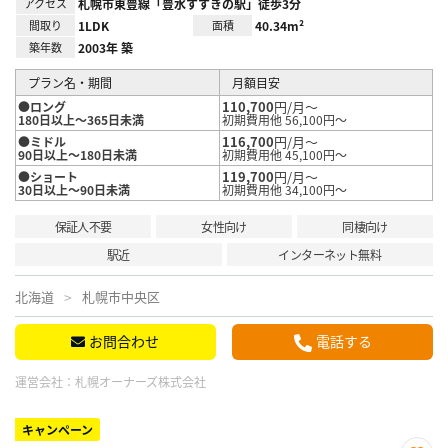
アクセス
札幌市東豊線「豊水すすきの駅」徒歩3分
間取り
1LDK
面積
40.34m²
築年数
2003年 築
プラン名・期間
月額目安
110,700
円/月～
●ロング
180日以上～365日未満
初期費用他 56,100円～
116,700
円/月～
●ミドル
90日以上～180日未満
初期費用他 45,100円～
119,700
円/月～
●ショート
30日以上～90日未満
初期費用他 34,100円～
保証人不要
女性向け
同棲向け
駅近
インターネット無料
北海道
札幌市中央区
お問合わせ
電話する
運営会社：
札幌オーナーズ株式会社
キャンペーン