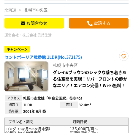
北海道
札幌市中央区
お問合わせ
電話する
運営会社：
株式会社 賃貸生活
キャンペーン
セントポーリア弐番館 1LDK(No.372175)
お気
札幌市中央区
に入
り登
グレイ&ブラウンのシックな落ち着きあ
録
る住空間を実現！リバーフロントの静か
なエリア！エアコン完備！Wi-Fi無料！
アクセス
札幌市南北線「中島公園駅」徒歩4分
間取り
1LDK
面積
32.4m²
築年数
2001年 6月 築
プラン名・期間
月額目安
135,000
円/月～
ロング（3ヶ月～6ヶ月未満）
90日以上～180日未満
初期費用他 0円～