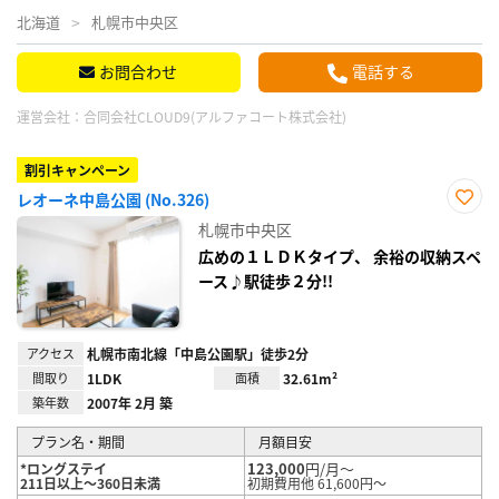
北海道
札幌市中央区
お問合わせ
電話する
運営会社：
合同会社CLOUD9(アルファコート株式会社)
割引キャンペーン
レオーネ中島公園 (No.326)
お気
札幌市中央区
に入
り登
広めの１ＬＤＫタイプ、 余裕の収納スペ
録
ース♪駅徒歩２分!!
アクセス
札幌市南北線「中島公園駅」徒歩2分
間取り
1LDK
面積
32.61m²
築年数
2007年 2月 築
プラン名・期間
月額目安
123,000
円/月～
*ロングステイ
211日以上～360日未満
初期費用他 61,600円～