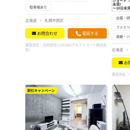
ショート（
未満）
駐車場あり
～30日未
出張・
北海道
札幌市西区
ファミ
お問合わせ
電話する
高級・
運営会社：
合同会社CLOUD9(アルファコート株式会
北海道
社)
お
運営会社：
割引キャンペーン