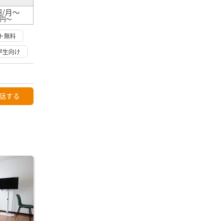
円/月～
0円～
ト無料
学生向け
話する