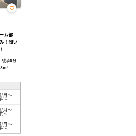
お気
に入
り登
録
ーム部
み！潤い
！
」徒歩9分
88m²
円/月～
0円～
円/月～
0円～
円/月～
0円～