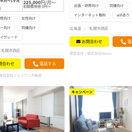
半月～1ヶ月
225,000
円/月～
出張・研修向け
同棲向け
初期費用他 0円～
満
インターネット無料
wifiあり
研修向け
女性向け
リー向け
同棲向け
北海道
札幌市西区
ハイグレード
お問合わせ
電
札幌市西区
運営会社：
株式会社Nexus
問合わせ
電話する
株式会社ジェイワン不動産
キャンペーン