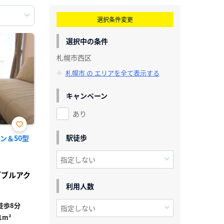
選択条件変更
選択中の条件
札幌市西区
札幌市 の エリアを全て表示する
キャンペーン
あり
お気
駅徒歩
ン＆50型
に入
り登
録
ダブルアク
利用人数
徒歩8分
1m²