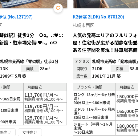
お気
 (No.127197)
K2発寒 2LDK(No.670120)
に入
り登
区
札幌市西区
録
似駅】徒歩3分 Ｏo。.:♥:.:
人気の発寒エリアのフルリフォ
新設・駐車場完備:♥:.。oＯ
屋！住宅街が広がる閑静な街並
ある住空間を実現！駐車場完備
札幌市東西線「琴似駅」徒歩3分
札幌市東西線「発寒南駅
アクセス
1DK
28m²
2LDK
38.
面積
間取り
面積
1989年 5月 築
1981年 11月 築
築年数
・期間
月額目安
プラン名・期間
月額目安
113,700
円/月～
ロング（3ヶ月～6ヶ月未
150,000
満）
～365日未満
初期費用他 56,100円～
初期費用他 
90日以上～180日未満
119,700
円/月～
ミドル（1ヶ月～3ヶ月未
180日未満
初期費用他 45,100円～
165,000
満）
初期費用他 
125,700
円/月～
30日以上～90日未満
～90日未満
初期費用他 34,100円～
ショート（半月～1ヶ月
180,000
未満）
初期費用他 
～30日未満
研修向け
女性向け