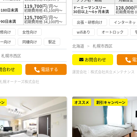
119,700
円/月～
128,000
ドーミーマンスリー
180日未満
初期費用他 45,100円～
30日以上～6ヶ月未満
初期費用他 
125,700
円/月～
～90日未満
初期費用他 34,100円～
出張・研修向け
インターネッ
研修向け
女性向け
wifiあり
オートロック
リー向け
同棲向け
駅近
北海道
札幌市西区
札幌市西区
お問合わせ
電
問合わせ
電話する
運営会社：
株式会社共立メンテナンス
札幌オーナーズ株式会社
ーン
オススメ
割引キャンペーン