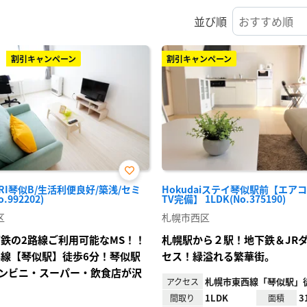
並び順
割引キャンペーン
割引キャンペーン
お気
ARI琴似B/生活利便良好/築浅/セミ
Hokudaiステイ琴似駅前【エアコ
に入
.992202)
TV完備】 1LDK(No.375190)
り登
録
区
札幌市西区
下鉄の2路線ご利用可能なMS！！
札幌駅から２駅！地下鉄＆JR
本線【琴似駅】徒歩6分！琴似駅
セス！緑溢れる繁華街。
ンビニ・スーパー・飲食店が沢
札幌市東西線「琴似駅」
アクセス
1LDK
3
間取り
面積