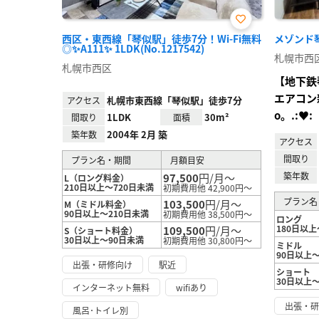
お気
西区・東西線「琴似駅」徒歩7分！Wi-Fi無料
メゾンド琴似
に入
◎✨A111✨ 1LDK(No.1217542)
り登
札幌市西
録
札幌市西区
【地下鉄琴
エアコン
札幌市東西線「琴似駅」徒歩7分
アクセス
o。.:♥:
1LDK
30m²
間取り
面積
2004年 2月 築
築年数
アクセス
間取り
プラン名・期間
月額目安
築年数
97,500
円/月～
L（ロング料金）
210日以上～720日未満
初期費用他 42,900円～
プラン名
103,500
円/月～
M（ミドル料金）
90日以上～210日未満
初期費用他 38,500円～
ロング
180日以上
109,500
円/月～
S（ショート料金）
30日以上～90日未満
初期費用他 30,800円～
ミドル
90日以上～
出張・研修向け
駅近
ショート
30日以上
インターネット無料
wifiあり
出張・
風呂･トイレ別