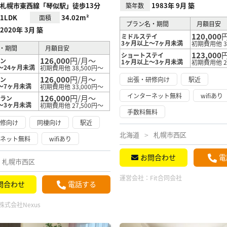
札幌市東西線「琴似駅」徒歩13分
1983年 9月 築
築年数
1LDK
34.02m²
面積
プラン名・期間
月額目安
2020年 3月 築
120,000
ミドルステイ
3ヶ月以上～7ヶ月未満
初期費用他 3
・期間
月額目安
123,000
ショートステイ
126,000
円/月～
ラン
1ヶ月以上～3ヶ月未満
初期費用他 2
～24ヶ月未満
初期費用他 38,500円～
126,000
円/月～
ラン
出張・研修向け
駅近
～7ヶ月未満
初期費用他 33,000円～
インターネット無料
wifiあり
126,000
円/月～
プラン
～3ヶ月未満
初期費用他 27,500円～
手数料無料
研修向け
同棲向け
駅近
北海道
札幌市西区
ーネット無料
wifiあり
お問合わせ
電
札幌市西区
運営会社：
Fit合同会社
問合わせ
電話する
株式会社Nexus