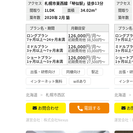
札幌市東西線「琴似駅」徒歩13分
アクセス
アクセス
1LDK
34.02m²
間取り
面積
間取り
2020年 2月 築
築年数
築年数
プラン名・期間
月額目安
プラン名
126,000
円/月～
ロングプラン
ロングプ
7ヶ月以上～24ヶ月未満
7ヶ月以上
初期費用他 38,500円～
126,000
円/月～
ミドルプラン
ミドルプ
3ヶ月以上～7ヶ月未満
3ヶ月以上
初期費用他 33,000円～
126,000
円/月～
ショートプラン
ショート
1ヶ月以上～3ヶ月未満
1ヶ月以上
初期費用他 27,500円～
出張・研修向け
同棲向け
駅近
出張・
インターネット無料
wifiあり
インタ
北海道
札幌市西区
北海道
お問合わせ
電話する
お
運営会社：
株式会社Nexus
運営会社：