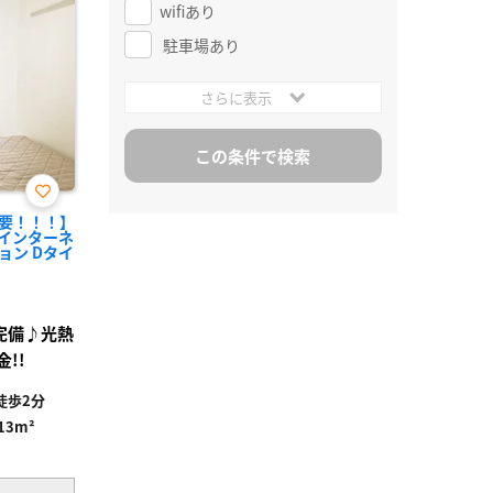
wifiあり
駐車場あり
さらに表示
お気
要！！！】
に入
インターネ
り登
ョン Dタイ
録
i完備♪光熱
!!
徒歩2分
.13m²