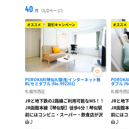
40
件（1/2ページ）
オススメ
割引キャンペーン
オススメ
お気
POROKARI琴似A/築浅/インターネット無
POROK
に入
料/セミダブル (No.992201)
ダブル (No
り登
録
札幌市西区
札幌市西
JRと地下鉄の2路線ご利用可能なMS！！
JRと地
JR函館本線【琴似駅】徒歩6分！琴似駅
JR函館
前にはコンビニ・スーパー・飲食店が沢
前にはコ
山♪
山♪