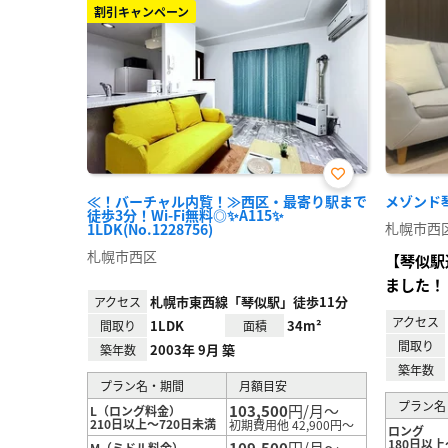
割引キャンペーン
お気
≪！バーチャル内覧！≫西区・最寄り駅まで
メゾンド琴似
に入
徒歩3分！Wi-Fi無料◎✨A115✨
り登
札幌市西
1LDK(No.1228756)
録
札幌市西区
【琴似駅
ました！
札幌市東西線「琴似駅」徒歩11分
アクセス
アクセス
1LDK
34m²
間取り
面積
間取り
2003年 9月 築
築年数
築年数
プラン名・期間
月額目安
プラン名
103,500
円/月～
L（ロング料金）
210日以上～720日未満
初期費用他 42,900円～
ロング
180日以上
109,500
円/月～
M（ミドル料金）