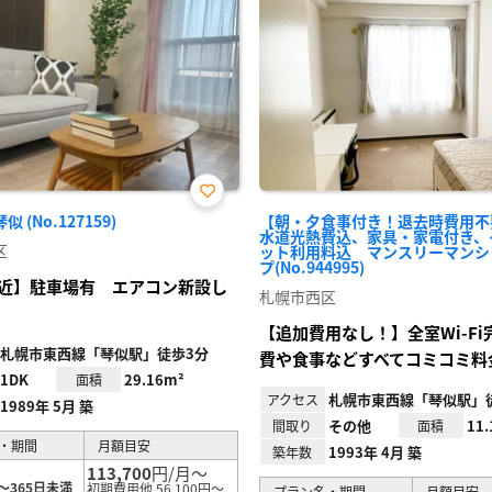
お気
 (No.127159)
【朝・夕食事付き！退去時費用不
に入
水道光熱費込、家具・家電付き、
り登
区
ット利用料込 マンスリーマンシ
録
プ(No.944995)
近】駐車場有 エアコン新設し
札幌市西区
【追加費用なし！】全室Wi-F
札幌市東西線「琴似駅」徒歩3分
費や食事などすべてコミコミ料金
1DK
29.16m²
面積
札幌市東西線「琴似駅」
アクセス
1989年 5月 築
その他
11
間取り
面積
・期間
月額目安
1993年 4月 築
築年数
113,700
円/月～
～365日未満
初期費用他 56,100円～
プラン名・期間
月額目安