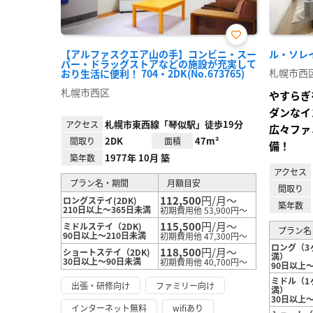
お気
【アルファスクエア山の手】コンビニ・スー
ル・ソレイユ
に入
パー・ドラッグストアなどの施設が充実して
り登
札幌市西
おり生活に便利！ 704・2DK(No.673765)
録
札幌市西区
やすらぎ
ダンなイ
札幌市東西線「琴似駅」徒歩19分
アクセス
広々ファ
2DK
47m²
間取り
面積
備！
1977年 10月 築
築年数
アクセス
プラン名・期間
月額目安
間取り
112,500
円/月～
ロングステイ(2DK)
築年数
210日以上～365日未満
初期費用他 53,900円～
115,500
円/月～
ミドルステイ（2DK)
プラン名
90日以上～210日未満
初期費用他 47,300円～
ロング（3
118,500
円/月～
ショートステイ（2DK)
満）
30日以上～90日未満
初期費用他 40,700円～
90日以上～
ミドル（1
出張・研修向け
ファミリー向け
満）
30日以上
インターネット無料
wifiあり