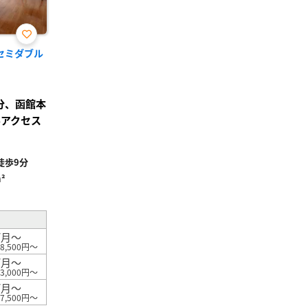
お気
/セミダブル
に入
り登
録
分、函館本
ルアクセス
徒歩9分
²
/月～
8,500円～
/月～
3,000円～
/月～
7,500円～