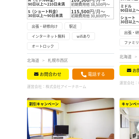
90日以上～210日未満
初期費用他 38,500円～
ミドル
90日以上～
115,500
円/月～
S（ショート料金）
30日以上～90日未満
初期費用他 30,800円～
ショート
30日以上
出張・研修向け
駅近
出張・
インターネット無料
wifiあり
ファミ
オートロック
北海道
北海道
札幌市西区
お
お問合わせ
電話する
運営会社：
運営会社：
株式会社アイーナホーム
割引キャンペーン
キャンペ