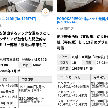
お気
 2LDK(No.1245747)
POROKARI琴似4条/ネット無料
に入
(No.992244)
り登
区
録
札幌市西区
を演出するシックな温もりとモ
地下鉄東西線【琴似駅】徒歩9
ンテリアが融合した開放的な
線【琴似駅】徒歩13分のダブ
ミリー部屋！敷地内車庫も完
可能！
札幌市東西線「琴似駅」
アクセス
札幌市東西線「琴似駅」徒歩16分
1R
28.05m
間取り
面積
2LDK
60m²
面積
1985年 8月 築
築年数
2008年 1月 築
プラン名・期間
月額目安
・期間
月額目安
99,000
円
ロングプラン
ヶ月～6ヶ月未
195,000
円/月～
7ヶ月以上～24ヶ月未満
初期費用他 3
初期費用他 0円～
180日未満
99,000
円
ミドルプラン
3ヶ月以上～7ヶ月未満
初期費用他 3
ヶ月～3ヶ月未
210,000
円/月～
99,000
円
ショートプラン
初期費用他 0円～
～90日未満
1ヶ月以上～3ヶ月未満
初期費用他 2