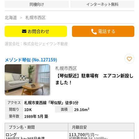
同棲向け
インターネット無料
北海道
札幌市西区
お問合わせ
電話する
運営会社：
株式会社ジェイワン不動産
メゾンド琴似 (No.127159)
お気
札幌市西区
に入
り登
【琴似駅近】駐車場有 エアコン新設し
録
ました！
アクセス
札幌市東西線「琴似駅」徒歩3分
間取り
1DK
面積
29.16m²
築年数
1989年 5月 築
プラン名・期間
月額目安
113,700
円/月～
ロング
180日以上～365日未満
初期費用他 56,100円～