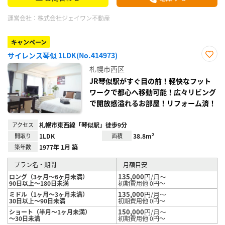
運営会社：
株式会社ジェイワン不動産
キャンペーン
サイレンス琴似 1LDK(No.414973)
お気
札幌市西区
に入
り登
JR琴似駅がすぐ目の前！軽快なフット
録
ワークで都心へ移動可能！広々リビング
で開放感溢れるお部屋！リフォーム済！
アクセス
札幌市東西線「琴似駅」徒歩9分
間取り
1LDK
面積
38.8m²
築年数
1977年 1月 築
プラン名・期間
月額目安
135,000
円/月～
ロング（3ヶ月～6ヶ月未満）
90日以上～180日未満
初期費用他 0円～
135,000
円/月～
ミドル（1ヶ月～3ヶ月未満）
30日以上～90日未満
初期費用他 0円～
150,000
円/月～
ショート（半月～1ヶ月未満）
～30日未満
初期費用他 0円～