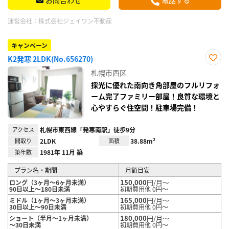
お問合わせ
電話する
運営会社：
株式会社ジェイワン不動産
キャンペーン
K2発寒 2LDK(No.656270)
お気
札幌市西区
に入
り登
採光に優れた南向き角部屋のフルリフォ
録
ーム完了ファミリー部屋！良質な環境と
心やすらぐ住空間！駐車場完備！
アクセス
札幌市東西線「発寒南駅」徒歩9分
間取り
2LDK
面積
38.88m²
築年数
1981年 11月 築
プラン名・期間
月額目安
150,000
円/月～
ロング（3ヶ月～6ヶ月未満）
90日以上～180日未満
初期費用他 0円～
165,000
円/月～
ミドル（1ヶ月～3ヶ月未満）
30日以上～90日未満
初期費用他 0円～
180,000
円/月～
ショート（半月～1ヶ月未満）
～30日未満
初期費用他 0円～