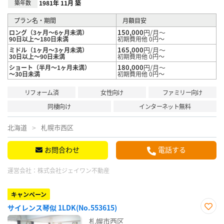
築年数
1981年 11月 築
プラン名・期間
月額目安
150,000
円/月～
ロング（3ヶ月～6ヶ月未満）
90日以上～180日未満
初期費用他 0円～
165,000
円/月～
ミドル（1ヶ月～3ヶ月未満）
30日以上～90日未満
初期費用他 0円～
180,000
円/月～
ショート（半月～1ヶ月未満）
～30日未満
初期費用他 0円～
リフォーム済
女性向け
ファミリー向け
同棲向け
インターネット無料
北海道
札幌市西区
お問合わせ
電話する
運営会社：
株式会社ジェイワン不動産
キャンペーン
サイレンス琴似 1LDK(No.553615)
お気
札幌市西区