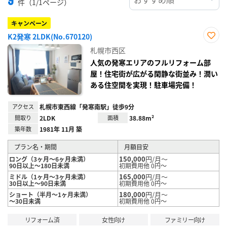
件（1/1ページ）
キャンペーン
K2発寒 2LDK(No.670120)
お気
札幌市西区
に入
り登
人気の発寒エリアのフルリフォーム部
録
屋！住宅街が広がる閑静な街並み！潤い
ある住空間を実現！駐車場完備！
アクセス
札幌市東西線「発寒南駅」徒歩9分
間取り
2LDK
面積
38.88m²
築年数
1981年 11月 築
プラン名・期間
月額目安
150,000
円/月～
ロング（3ヶ月～6ヶ月未満）
90日以上～180日未満
初期費用他 0円～
165,000
円/月～
ミドル（1ヶ月～3ヶ月未満）
30日以上～90日未満
初期費用他 0円～
180,000
円/月～
ショート（半月～1ヶ月未満）
～30日未満
初期費用他 0円～
リフォーム済
女性向け
ファミリー向け