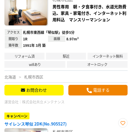
録
男性専用 朝・夕食事付き、水道光熱費
込、家具・家電付き、インターネット利
用料込 マンスリーマンション
アクセス
札幌市東西線「琴似駅」徒歩5分
間取り
1R
面積
8.97m²
築年数
1991年 3月 築
リフォーム済
駅近
インターネット無料
wifiあり
オートロック
北海道
札幌市西区
お問合わせ
電話する
運営会社：
株式会社共立メンテナンス
キャンペーン
サイレンス琴似 2DK(No.905527)
お気
札幌市西区