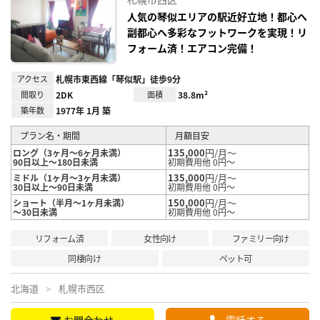
に入
り登
人気の琴似エリアの駅近好立地！都心へ
録
副都心へ多彩なフットワークを実現！リ
フォーム済！エアコン完備！
アクセス
札幌市東西線「琴似駅」徒歩9分
間取り
2DK
面積
38.8m²
築年数
1977年 1月 築
プラン名・期間
月額目安
135,000
円/月～
ロング（3ヶ月～6ヶ月未満）
90日以上～180日未満
初期費用他 0円～
135,000
円/月～
ミドル（1ヶ月～3ヶ月未満）
30日以上～90日未満
初期費用他 0円～
150,000
円/月～
ショート（半月～1ヶ月未満）
～30日未満
初期費用他 0円～
リフォーム済
女性向け
ファミリー向け
同棲向け
ペット可
北海道
札幌市西区