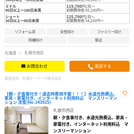
119,700
円/月～
ミドル
90日以上～180日未満
初期費用他 45,100円～
125,700
円/月～
ショート
30日以上～90日未満
初期費用他 34,100円～
リフォーム済
女性向け
ファミリー向け
同棲向け
駅近
北海道
札幌市西区
お問合わせ
電話する
運営会社：
札幌オーナーズ株式会社
【朝・夕食事付き！退去時費用不要！！！】水道光熱費込、
家具・家電付き、インターネット利用料込 マンスリーマン
お気
ション 洋室(No.143925)
に入
り登
札幌市西区
録
朝・夕食事付き、水道光熱費込、家具・
家電付き、インターネット利用料込 マ
ンスリーマンション