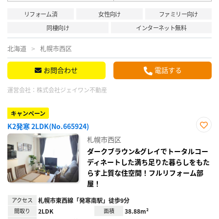
リフォーム済
女性向け
ファミリー向け
同棲向け
インターネット無料
北海道
札幌市西区
お問合わせ
電話する
運営会社：
株式会社ジェイワン不動産
キャンペーン
K2発寒 2LDK(No.665924)
お気
札幌市西区
に入
り登
ダークブラウン&グレイでトータルコー
録
ディネートした満ち足りた暮らしをもた
らす上質な住空間！フルリフォーム部
屋！
アクセス
札幌市東西線「発寒南駅」徒歩9分
間取り
2LDK
面積
38.88m²