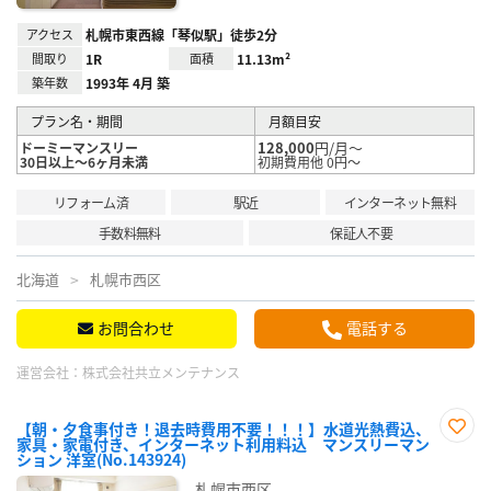
アクセス
札幌市東西線「琴似駅」徒歩2分
間取り
1R
面積
11.13m²
築年数
1993年 4月 築
プラン名・期間
月額目安
128,000
円/月～
ドーミーマンスリー
30日以上～6ヶ月未満
初期費用他 0円～
リフォーム済
駅近
インターネット無料
手数料無料
保証人不要
北海道
札幌市西区
お問合わせ
電話する
運営会社：
株式会社共立メンテナンス
【朝・夕食事付き！退去時費用不要！！！】水道光熱費込、
家具・家電付き、インターネット利用料込 マンスリーマン
お気
ション 洋室(No.143924)
に入
り登
札幌市西区