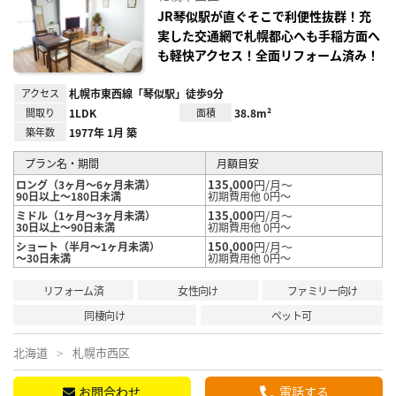
に入
り登
JR琴似駅が直ぐそこで利便性抜群！充
録
実した交通網で札幌都心へも手稲方面へ
も軽快アクセス！全面リフォーム済み！
アクセス
札幌市東西線「琴似駅」徒歩9分
間取り
1LDK
面積
38.8m²
築年数
1977年 1月 築
プラン名・期間
月額目安
135,000
円/月～
ロング（3ヶ月～6ヶ月未満）
90日以上～180日未満
初期費用他 0円～
135,000
円/月～
ミドル（1ヶ月～3ヶ月未満）
30日以上～90日未満
初期費用他 0円～
150,000
円/月～
ショート（半月～1ヶ月未満）
～30日未満
初期費用他 0円～
リフォーム済
女性向け
ファミリー向け
同棲向け
ペット可
北海道
札幌市西区
お問合わせ
電話する