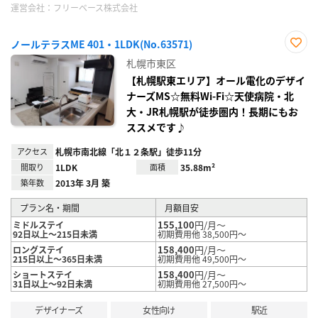
運営会社：
フリーベース株式会社
ノールテラスME 401・1LDK(No.63571)
お気
札幌市東区
に入
り登
【札幌駅東エリア】オール電化のデザイ
録
ナーズMS☆無料Wi-Fi☆天使病院・北
大・JR札幌駅が徒歩圏内！長期にもお
ススメです♪
アクセス
札幌市南北線「北１２条駅」徒歩11分
間取り
1LDK
面積
35.88m²
築年数
2013年 3月 築
プラン名・期間
月額目安
155,100
円/月～
ミドルステイ
92日以上～215日未満
初期費用他 38,500円～
158,400
円/月～
ロングステイ
215日以上～365日未満
初期費用他 49,500円～
158,400
円/月～
ショートステイ
31日以上～92日未満
初期費用他 27,500円～
デザイナーズ
女性向け
駅近