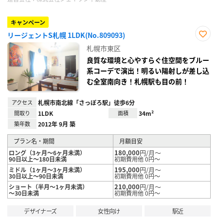
キャンペーン
リージェントS札幌 1LDK(No.809093)
お気
札幌市東区
に入
り登
良質な環境と心やすらぐ住空間をブルー
録
系コーデで演出！明るい陽射しが差し込
む全室南向き！札幌駅も目の前！
アクセス
札幌市南北線「さっぽろ駅」徒歩6分
間取り
1LDK
面積
34m²
築年数
2012年 9月 築
プラン名・期間
月額目安
180,000
円/月～
ロング（3ヶ月～6ヶ月未満）
90日以上～180日未満
初期費用他 0円～
195,000
円/月～
ミドル（1ヶ月～3ヶ月未満）
30日以上～90日未満
初期費用他 0円～
210,000
円/月～
ショート（半月～1ヶ月未満）
～30日未満
初期費用他 0円～
デザイナーズ
女性向け
駅近