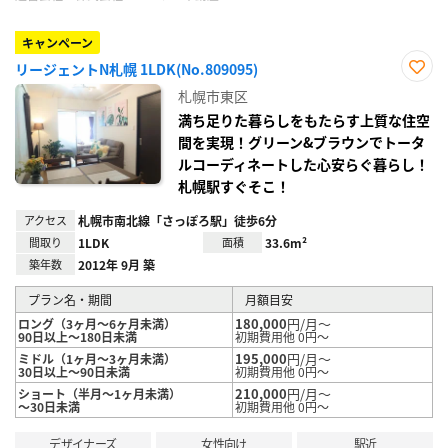
キャンペーン
リージェントN札幌 1LDK(No.809095)
お気
札幌市東区
に入
り登
満ち足りた暮らしをもたらす上質な住空
録
間を実現！グリーン&ブラウンでトータ
ルコーディネートした心安らぐ暮らし！
札幌駅すぐそこ！
アクセス
札幌市南北線「さっぽろ駅」徒歩6分
間取り
1LDK
面積
33.6m²
築年数
2012年 9月 築
プラン名・期間
月額目安
180,000
円/月～
ロング（3ヶ月～6ヶ月未満）
90日以上～180日未満
初期費用他 0円～
195,000
円/月～
ミドル（1ヶ月～3ヶ月未満）
30日以上～90日未満
初期費用他 0円～
210,000
円/月～
ショート（半月～1ヶ月未満）
～30日未満
初期費用他 0円～
デザイナーズ
女性向け
駅近