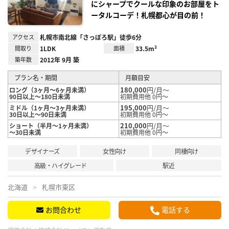
にシャープでクールな印象のお部屋をト
ータルコーデ！札幌都心が目の前！
アクセス
札幌市南北線「さっぽろ駅」徒歩6分
間取り
1LDK
面積
33.5m²
築年数
2012年 9月 築
プラン名・期間
月額目安
180,000
円/月～
ロング（3ヶ月～6ヶ月未満）
90日以上～180日未満
初期費用他 0円～
195,000
円/月～
ミドル（1ヶ月～3ヶ月未満）
30日以上～90日未満
初期費用他 0円～
210,000
円/月～
ショート（半月～1ヶ月未満）
～30日未満
初期費用他 0円～
デザイナーズ
女性向け
同棲向け
高級・ハイグレード
駅近
北海道
札幌市東区
お問合わせ
電話する