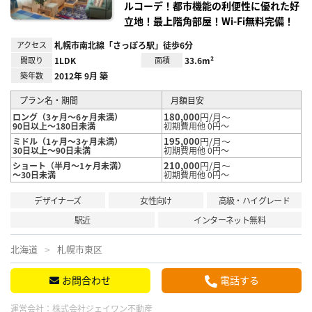
ルコーデ！都市機能の利便性に優れた好
立地！最上階角部屋！Wi-Fi無料完備！
アクセス
札幌市南北線「さっぽろ駅」徒歩6分
間取り
1LDK
面積
33.6m²
築年数
2012年 9月 築
プラン名・期間
月額目安
180,000
円/月～
ロング（3ヶ月～6ヶ月未満）
90日以上～180日未満
初期費用他 0円～
195,000
円/月～
ミドル（1ヶ月～3ヶ月未満）
30日以上～90日未満
初期費用他 0円～
210,000
円/月～
ショート（半月～1ヶ月未満）
～30日未満
初期費用他 0円～
デザイナーズ
女性向け
高級・ハイグレード
駅近
インターネット無料
北海道
札幌市東区
お問合わせ
電話する
運営会社：
株式会社ジェイワン不動産