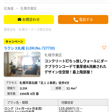
北海道
札幌市東区
お問合わせ
電話する
運営会社：
札幌オーナーズ株式会社
キャンペーン
ラクシス札幌 1LDK(No.727730)
お気
札幌市東区
に入
り登
コンクリート打ちっ放しウォールにダー
録
クブラウンコーデで重厚感&洗練された
デザイン住空間！最上階部屋！
アクセス
札幌市南北線「北１２条駅」徒歩8分
間取り
1LDK
面積
32.4m²
築年数
1996年 8月 築
プラン名・期間
月額目安
135,000
円/月～
ロング（3ヶ月～6ヶ月未満）
90日以上～180日未満
初期費用他 0円～