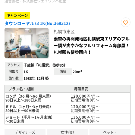
運営会社：
株式会社ジェイワン不動産
キャンペーン
タウンローヤル73 1K(No.369312)
お気
札幌市東区
に入
り登
羨望の再開発地区札幌駅東エリアのブル
録
ー調が爽やかなフルリフォーム角部屋！
札幌駅も徒歩圏内！
アクセス
千歳線「札幌駅」徒歩8分
間取り
1K
面積
20m²
築年数
1988年 12月 築
プラン名・期間
月額目安
120,000
円/月～
ロング（3ヶ月～6ヶ月未満）
90日以上～180日未満
初期費用他 0円～
120,000
円/月～
ミドル（1ヶ月～3ヶ月未満）
30日以上～90日未満
初期費用他 0円～
135,000
円/月～
ショート（半月～1ヶ月未満）
～30日未満
初期費用他 0円～
デザイナーズ
女性向け
ペット可