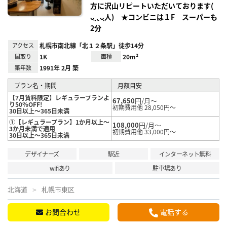
方に沢山リピートいただいております(
ᴗ̤ .̮ ᴗ̤人) ★コンビニは１F スーパーも
2分
アクセス
札幌市南北線「北１２条駅」徒歩14分
間取り
1K
面積
20m²
築年数
1991年 2月 築
プラン名・期間
月額目安
【7月賃料限定】レギュラープランよ
67,650
円/月～
り50％OFF!
初期費用他 28,050円～
30日以上～365日未満
①【レギュラープラン】1か月以上～
108,000
円/月～
3か月未満で適用
初期費用他 33,000円～
30日以上～365日未満
デザイナーズ
駅近
インターネット無料
wifiあり
駐車場あり
北海道
札幌市東区
お問合わせ
電話する