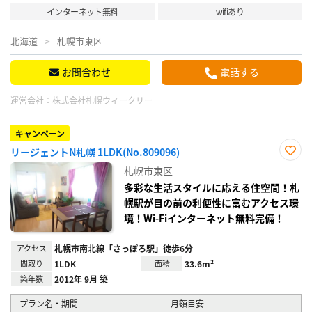
インターネット無料
wifiあり
北海道
札幌市東区
お問合わせ
電話する
運営会社：
株式会社札幌ウィークリー
キャンペーン
リージェントN札幌 1LDK(No.809096)
お気
札幌市東区
に入
り登
多彩な生活スタイルに応える住空間！札
録
幌駅が目の前の利便性に富むアクセス環
境！Wi-Fiインターネット無料完備！
アクセス
札幌市南北線「さっぽろ駅」徒歩6分
間取り
1LDK
面積
33.6m²
築年数
2012年 9月 築
プラン名・期間
月額目安