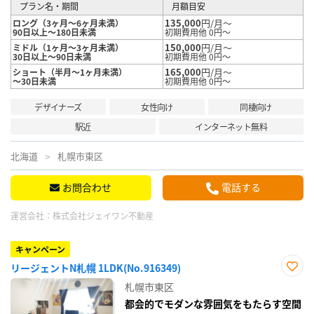
プラン名・期間
月額目安
135,000
円/月～
ロング（3ヶ月～6ヶ月未満）
90日以上～180日未満
初期費用他 0円～
150,000
円/月～
ミドル（1ヶ月～3ヶ月未満）
30日以上～90日未満
初期費用他 0円～
165,000
円/月～
ショート（半月～1ヶ月未満）
～30日未満
初期費用他 0円～
デザイナーズ
女性向け
同棲向け
駅近
インターネット無料
北海道
札幌市東区
お問合わせ
電話する
運営会社：
株式会社ジェイワン不動産
キャンペーン
リージェントN札幌 1LDK(No.916349)
お気
札幌市東区
に入
り登
都会的でモダンな雰囲気をもたらす空間
録