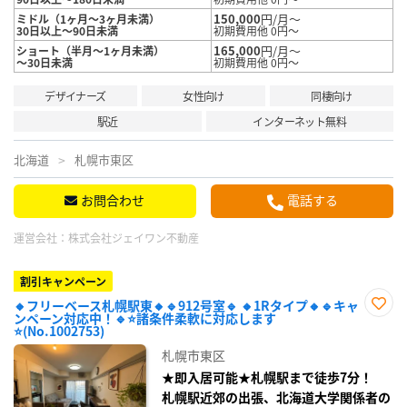
150,000
円/月～
ミドル（1ヶ月～3ヶ月未満）
30日以上～90日未満
初期費用他 0円～
165,000
円/月～
ショート（半月～1ヶ月未満）
～30日未満
初期費用他 0円～
デザイナーズ
女性向け
同棲向け
駅近
インターネット無料
北海道
札幌市東区
お問合わせ
電話する
運営会社：
株式会社ジェイワン不動産
割引キャンペーン
🔸フリーベース札幌駅東🔸🔹912号室🔹 🔸1Rタイプ🔸🔹キャ
ンペーン対応中！🔹⭐諸条件柔軟に対応します
お気
⭐(No.1002753)
に入
り登
札幌市東区
録
★即入居可能★札幌駅まで徒歩7分！
札幌駅近郊の出張、北海道大学関係者の