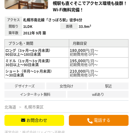
幌駅も直ぐそこでアクセス環境も抜群！
Wi-Fi無料完備！
アクセス
札幌市南北線「さっぽろ駅」徒歩6分
間取り
1LDK
面積
33.9m²
築年数
2012年 9月 築
プラン名・期間
月額目安
180,000
円/月～
ロング（3ヶ月～6ヶ月未満）
90日以上～180日未満
初期費用他 0円～
195,000
円/月～
ミドル（1ヶ月～3ヶ月未満）
30日以上～90日未満
初期費用他 0円～
210,000
円/月～
ショート（半月～1ヶ月未満）
～30日未満
初期費用他 0円～
デザイナーズ
女性向け
駅近
インターネット無料
wifiあり
北海道
札幌市東区
お問合わせ
電話する
運営会社：
株式会社ジェイワン不動産