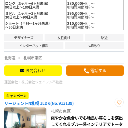
180,000
円/月～
ロング（3ヶ月～6ヶ月未満）
90日以上～180日未満
初期費用他 0円～
195,000
円/月～
ミドル（1ヶ月～3ヶ月未満）
30日以上～90日未満
初期費用他 0円～
210,000
円/月～
ショート（半月～1ヶ月未満）
～30日未満
初期費用他 0円～
デザイナーズ
女性向け
駅近
インターネット無料
wifiあり
北海道
札幌市東区
お問合わせ
電話する
運営会社：
株式会社ジェイワン不動産
キャンペーン
リージェントN札幌 1LDK(No.913139)
お気
札幌市東区
に入
り登
爽やかな色合いで心地良い暮らしを演出
録
してくれるブルー系インテリアでトータ