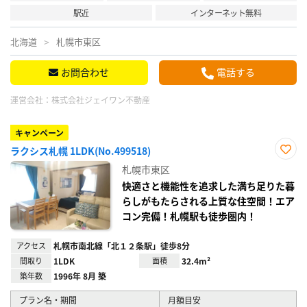
駅近
インターネット無料
北海道
札幌市東区
お問合わせ
電話する
運営会社：
株式会社ジェイワン不動産
キャンペーン
ラクシス札幌 1LDK(No.499518)
お気
札幌市東区
に入
り登
快適さと機能性を追求した満ち足りた暮
録
らしがもたらされる上質な住空間！エア
コン完備！札幌駅も徒歩圏内！
アクセス
札幌市南北線「北１２条駅」徒歩8分
間取り
1LDK
面積
32.4m²
築年数
1996年 8月 築
プラン名・期間
月額目安