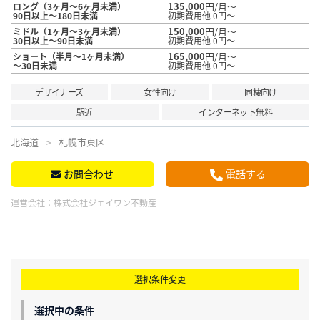
135,000
円/月～
ロング（3ヶ月～6ヶ月未満）
90日以上～180日未満
初期費用他 0円～
150,000
円/月～
ミドル（1ヶ月～3ヶ月未満）
30日以上～90日未満
初期費用他 0円～
165,000
円/月～
ショート（半月～1ヶ月未満）
～30日未満
初期費用他 0円～
デザイナーズ
女性向け
同棲向け
駅近
インターネット無料
北海道
札幌市東区
お問合わせ
電話する
運営会社：
株式会社ジェイワン不動産
選択条件変更
選択中の条件