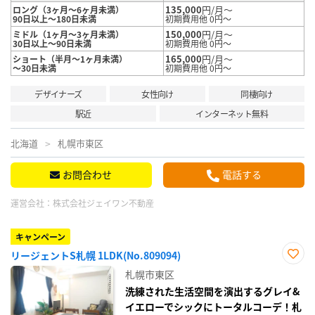
135,000
円/月～
ロング（3ヶ月～6ヶ月未満）
90日以上～180日未満
初期費用他 0円～
150,000
円/月～
ミドル（1ヶ月～3ヶ月未満）
30日以上～90日未満
初期費用他 0円～
165,000
円/月～
ショート（半月～1ヶ月未満）
～30日未満
初期費用他 0円～
デザイナーズ
女性向け
同棲向け
駅近
インターネット無料
北海道
札幌市東区
お問合わせ
電話する
運営会社：
株式会社ジェイワン不動産
キャンペーン
リージェントS札幌 1LDK(No.809094)
お気
札幌市東区
に入
り登
洗練された生活空間を演出するグレイ&
録
イエローでシックにトータルコーデ！札