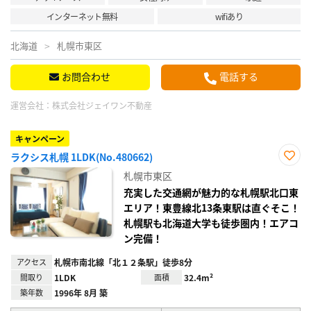
インターネット無料
wifiあり
北海道
札幌市東区
お問合わせ
電話する
運営会社：
株式会社ジェイワン不動産
キャンペーン
ラクシス札幌 1LDK(No.480662)
お気
札幌市東区
に入
り登
充実した交通網が魅力的な札幌駅北口東
録
エリア！東豊線北13条東駅は直ぐそこ！
札幌駅も北海道大学も徒歩圏内！エアコ
ン完備！
アクセス
札幌市南北線「北１２条駅」徒歩8分
間取り
1LDK
面積
32.4m²
築年数
1996年 8月 築