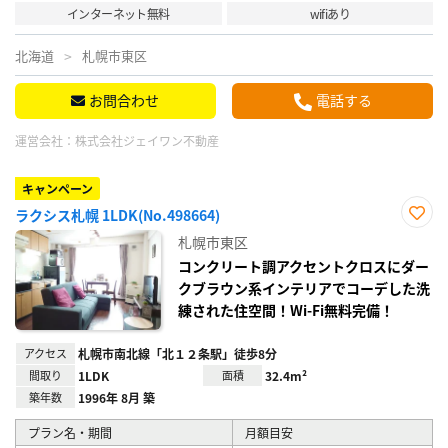
インターネット無料
wifiあり
北海道
札幌市東区
お問合わせ
電話する
運営会社：
株式会社ジェイワン不動産
キャンペーン
ラクシス札幌 1LDK(No.498664)
お気
札幌市東区
に入
り登
コンクリート調アクセントクロスにダー
録
クブラウン系インテリアでコーデした洗
練された住空間！Wi-Fi無料完備！
アクセス
札幌市南北線「北１２条駅」徒歩8分
間取り
1LDK
面積
32.4m²
築年数
1996年 8月 築
プラン名・期間
月額目安