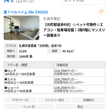
件（1/1ページ）
第７ベルハイム (No.536283)
お気
札幌市東区
に入
り登
【元町駅徒歩6分】☆ペット可物件☆エ
録
アコン・駐車場完備！2階4階にマンスリ
ー部屋あり
アクセス
札幌市東豊線「元町駅」徒歩7分
間取り
1LDK
面積
40.42m²
築年数
1989年 築
プラン名・期間
月額目安
110,700
円/月～
●ロング
180日以上～365日未満
初期費用他 56,100円～
116,700
円/月～
●ミドル
90日以上～180日未満
初期費用他 45,100円～
119,700
円/月～
●ショート
30日以上～90日未満
初期費用他 34,100円～
デザイナーズ
ファミリー向け
同棲向け
ペット可
駅近