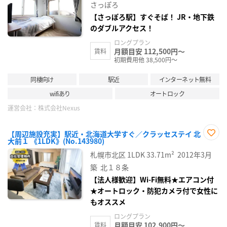
録
さっぽろ
【さっぽろ駅】すぐそば！ JR・地下鉄
のダブルアクセス！
ロングプラン
月額目安 112,500円～
賃料
初期費用他 38,500円～
同棲向け
駅近
インターネット無料
wifiあり
オートロック
運営会社：
株式会社Nexus
【周辺施設充実】駅近・北海道大学すぐ／クラッセステイ 北
大前１ 《1LDK》(No.143980)
お気
に入
札幌市北区
1LDK
33.71m²
2012年3月
り登
録
築
北１８条
【法人様歓迎】Wi-Fi無料★エアコン付
★オートロック・防犯カメラ付で女性に
もオススメ
ロングプラン
月額目安 102,900円～
賃料