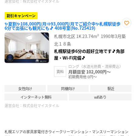
運営会社：
株式会社マイスタイル
割引キャンペーン
✨夏割✨108,000円/月⇒93,000円/月でご紹介中✨札幌駅徒歩
6分で出張にも観光にも🎵 408号室(No.725419)
お気
に入
札幌市北区
1K
23.74m²
1990年3月築
り登
録
北１８条
札幌駅徒歩6分の超好立地です🎵角部
屋・Wi-Fi完備🎵
ロング（水道光熱費・清掃費込）
月額目安 102,000円～
賃料
初期費用他 0円～
女性向け
同棲向け
駅近
インターネット無料
wifiあり
運営会社：
株式会社マイスタイル
札幌エリアの家具家電付きウィークリーマンション・マンスリーマンション