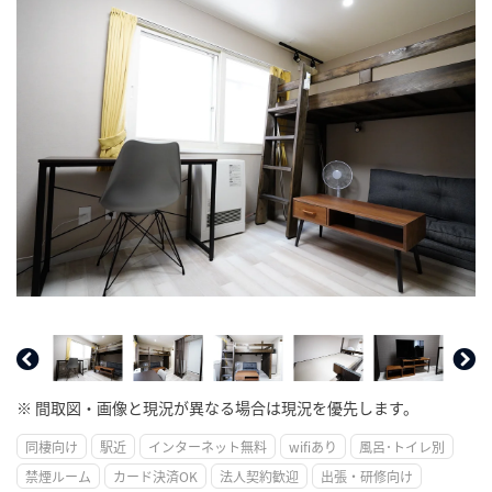
※ 間取図・画像と現況が異なる場合は現況を優先します。
同棲向け
駅近
インターネット無料
wifiあり
風呂･トイレ別
禁煙ルーム
カード決済OK
法人契約歓迎
出張・研修向け