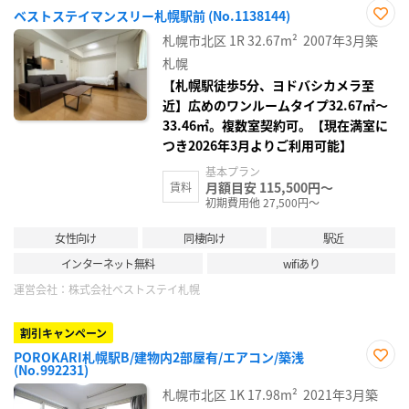
ベストステイマンスリー札幌駅前 (No.1138144)
お気
札幌市北区
1R
32.67m²
2007年3月築
に入
り登
札幌
録
【札幌駅徒歩5分、ヨドバシカメラ至
近】広めのワンルームタイプ32.67㎡～
33.46㎡。複数室契約可。【現在満室に
つき2026年3月よりご利用可能】
基本プラン
月額目安 115,500円～
賃料
初期費用他 27,500円～
女性向け
同棲向け
駅近
インターネット無料
wifiあり
運営会社：
株式会社ベストステイ札幌
割引キャンペーン
POROKARI札幌駅B/建物内2部屋有/エアコン/築浅
(No.992231)
お気
に入
札幌市北区
1K
17.98m²
2021年3月築
り登