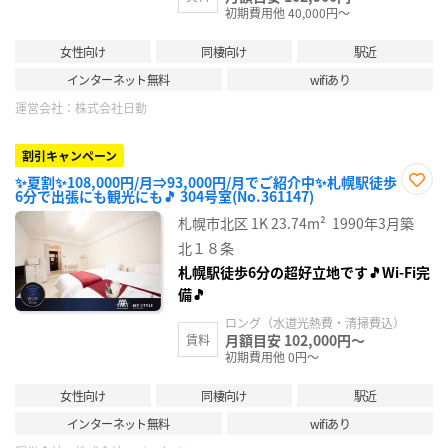
初期費用他 40,000円～
女性向け
同棲向け
駅近
インターネット無料
wifiあり
運営会社：
株式会社日動
割引キャンペーン
✨夏割✨108,000円/月⇒93,000円/月でご紹介中✨札幌駅徒歩
6分で出張にも観光にも🎵 304号室(No.361147)
お気
に入
札幌市北区
1K
23.74m²
1990年3月築
り登
録
北１８条
札幌駅徒歩6分の超好立地です🎵Wi-Fi完
備🎵
ロング（水道光熱費・清掃費込）
月額目安 102,000円～
賃料
初期費用他 0円～
女性向け
同棲向け
駅近
インターネット無料
wifiあり