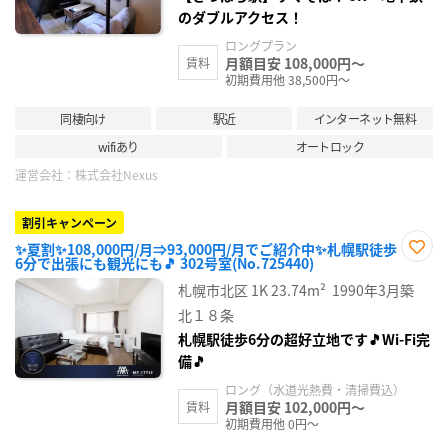
のダブルアクセス！
ロングプラン
月額目安 108,000円～
賃料
初期費用他 38,500円～
同棲向け
駅近
インターネット無料
wifiあり
オートロック
運営会社：
株式会社Nexus
割引キャンペーン
✨夏割✨108,000円/月⇒93,000円/月でご紹介中✨札幌駅徒歩
6分で出張にも観光にも🎵 302号室(No.725440)
お気
に入
札幌市北区
1K
23.74m²
1990年3月築
り登
録
北１８条
札幌駅徒歩6分の超好立地です🎵Wi-Fi完
備🎵
ロング（水道光熱費・清掃費込）
月額目安 102,000円～
賃料
初期費用他 0円～