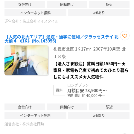
女性向け
同棲向け
駅近
インターネット無料
wifiあり
運営会社：
株式会社マイスタイル
【人気の北大エリア】通院・通学に便利／クラッセステイ 北
大前４ 《1K》(No.143956)
お気
に入
札幌市北区
1K
17m²
2007年10月築
北
り登
録
１８条
【法人さま歓迎】賃料日額1550円～★
家具・家電も充実で初めてのひとり暮ら
しにもオススメ★人気物件
ロングプラン
月額目安 78,900円～
賃料
初期費用他 40,000円～
女性向け
同棲向け
駅近
インターネット無料
wifiあり
運営会社：
株式会社日動