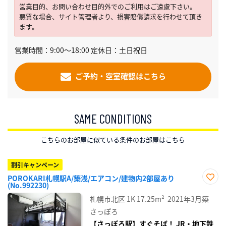
営業目的、お問い合わせ目的外でのご利用はご遠慮下さい。
悪質な場合、サイト管理者より、損害賠償請求を行わせて頂き
ます。
営業時間：9:00～18:00 定休日：土日祝日
ご予約・空室確認はこちら
SAME CONDITIONS
こちらのお部屋に似ている条件のお部屋はこちら
割引キャンペーン
POROKARI札幌駅A/築浅/エアコン/建物内2部屋あり
(No.992230)
お気
に入
札幌市北区
1K
17.25m²
2021年3月築
り登
録
さっぽろ
【さっぽろ駅】すぐそば！ JR・地下鉄