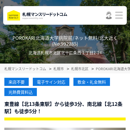
POROKARI北海道大学病院前/ネット無料/北大近く
(No.992285)
北海道札幌市北区北十二条西１丁目2-24
札幌マンスリードットコム
札幌市
札幌市北区
POROKARI北海道
来店不要
電子サイン対応
敷金・礼金無料
光熱費賃料込
東豊線【北13条東駅】から徒歩3分、南北線【北12条
駅】も徒歩5分！