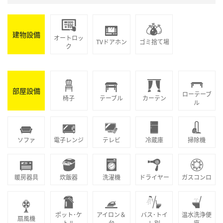
建物設備
オートロッ
TVドアホン
ゴミ捨て場
ク
部屋設備
ローテーブ
椅子
テーブル
カーテン
ル
ソファ
電子レンジ
テレビ
冷蔵庫
掃除機
暖房器具
炊飯器
洗濯機
ドライヤー
ガスコンロ
ポット･ケ
アイロン＆
バス･トイ
温水洗浄便
扇風機
トル
台
レ別
座