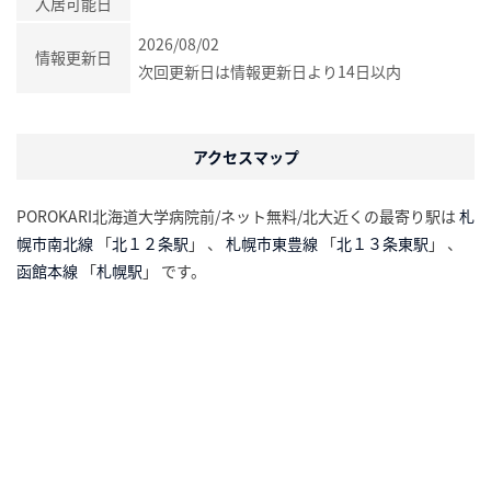
入居可能日
2026/08/02
情報更新日
次回更新日は情報更新日より14日以内
アクセスマップ
POROKARI北海道大学病院前/ネット無料/北大近くの最寄り駅は
札
幌市南北線
「
北１２条駅
」 、
札幌市東豊線
「
北１３条東駅
」 、
函館本線
「
札幌駅
」 です。