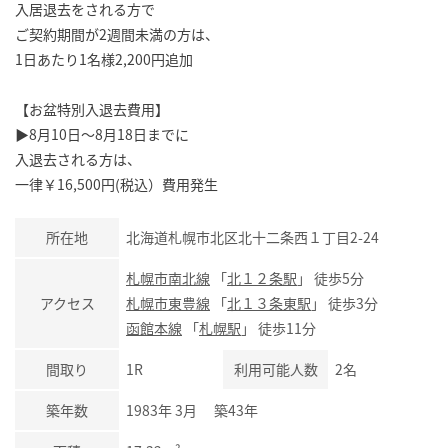
入居退去をされる方で
ご契約期間が2週間未満の方は、
1日あたり1名様2,200円追加
【お盆特別入退去費用】
▶8月10日～8月18日までに
入退去される方は、
一律￥16,500円(税込）費用発生
所在地
北海道札幌市北区北十二条西１丁目2-24
札幌市南北線
「
北１２条駅
」 徒歩5分
アクセス
札幌市東豊線
「
北１３条東駅
」 徒歩3分
函館本線
「
札幌駅
」 徒歩11分
間取り
1R
利用可能人数
2名
築年数
1983年 3月 築43年