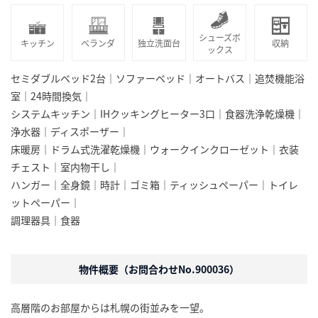
シューズボ
キッチン
ベランダ
独立洗面台
収納
ックス
セミダブルベッド2台｜ソファーベッド｜オートバス｜追焚機能浴
室｜24時間換気｜
システムキッチン｜IHクッキングヒーター3口｜食器洗浄乾燥機｜
浄水器｜ディスポーザー｜
床暖房｜ドラム式洗濯乾燥機｜ウォークインクローゼット｜衣装
チェスト｜室内物干し｜
ハンガー｜全身鏡｜時計｜ゴミ箱｜ティッシュペーパー｜トイレ
ットペーパー｜
調理器具｜食器
物件概要（お問合わせNo.900036）
高層階のお部屋からは札幌の街並みを一望。