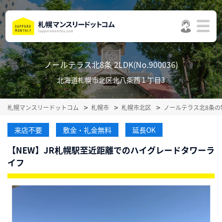
ノールテラス北8条 2LDK(No.900036)
北海道札幌市北区北八条西１丁目3
札幌マンスリードットコム
札幌市
札幌市北区
ノールテラス北8条の
来店不要
敷金・礼金無料
延長OK
【NEW】JR札幌駅至近距離でのハイグレードタワーラ
イフ