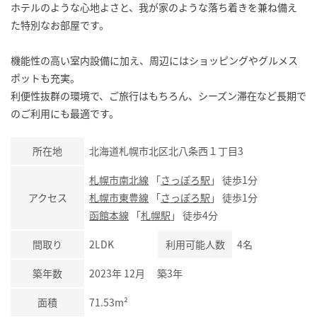
ホテルのような心地よさと、我が家のような落ち着きを兼ね備え
た特別なお部屋です。
機能性の高い室内設備に加え、周辺にはショッピングやグルメス
ポットも充実。
利便性抜群の環境で、ご旅行はもちろん、シーズン滞在など長期で
のご利用にも最適です。
所在地
北海道札幌市北区北八条西１丁目3
札幌市南北線
「
さっぽろ駅
」 徒歩1分
アクセス
札幌市東豊線
「
さっぽろ駅
」 徒歩1分
函館本線
「
札幌駅
」 徒歩4分
間取り
2LDK
利用可能人数
4名
築年数
2023年 12月 築3年
面積
71.53m²