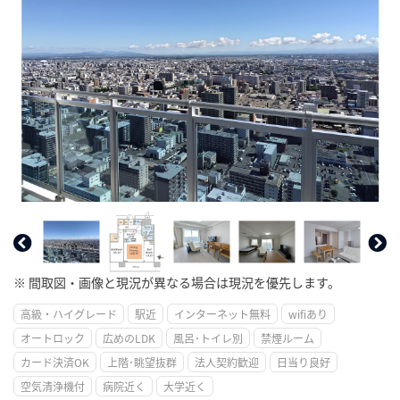
※ 間取図・画像と現況が異なる場合は現況を優先します。
高級・ハイグレード
駅近
インターネット無料
wifiあり
オートロック
広めのLDK
風呂･トイレ別
禁煙ルーム
カード決済OK
上階･眺望抜群
法人契約歓迎
日当り良好
空気清浄機付
病院近く
大学近く