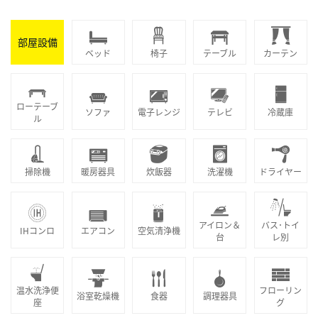
部屋設備
ベッド
椅子
テーブル
カーテン
ローテーブ
ソファ
電子レンジ
テレビ
冷蔵庫
ル
掃除機
暖房器具
炊飯器
洗濯機
ドライヤー
アイロン＆
バス･トイ
IHコンロ
エアコン
空気清浄機
台
レ別
温水洗浄便
フローリン
浴室乾燥機
食器
調理器具
座
グ