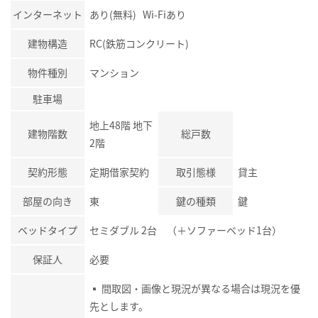
インターネット
あり(無料) Wi-Fiあり
建物構造
RC(鉄筋コンクリート)
物件種別
マンション
駐車場
地上48階 地下
建物階数
総戸数
2階
契約形態
定期借家契約
取引態様
貸主
部屋の向き
東
鍵の種類
鍵
ベッドタイプ
セミダブル 2台 （＋ソファーベッド1台）
保証人
必要
▪ 間取図・画像と現況が異なる場合は現況を優
先とします。