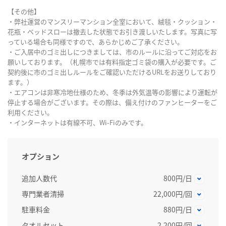
【その他】
・弊社運営のマンスリーマンション全室において、絨毯・クッション・
花瓶・ベッドスローは撤去した状態でお引き渡しいたします。写真に写
っている場合も同様ですので、あらかじめご了承ください。
・ご入居中のゴミ出しにつきましては、市のルールに沿ってご対応をお
願いしております。（札幌市では有料指定ゴミ袋の購入が必要です。ご
契約後に市のゴミ出しルールをご確認いただけるURLをお送りしており
ます。）
・エアコンは非寒冷地仕様のため、冬季は外気温等の影響により運転が
停止する場合がございます。その際は、備え付けのファンヒーターをご
利用ください。
・インターネットは有線不可、Wi-Fiのみです。
オプション
追加人数代
800円/日
専門業者清掃
22,000円/回
駐車料金
880円/日
タオルセット
2,200円/回