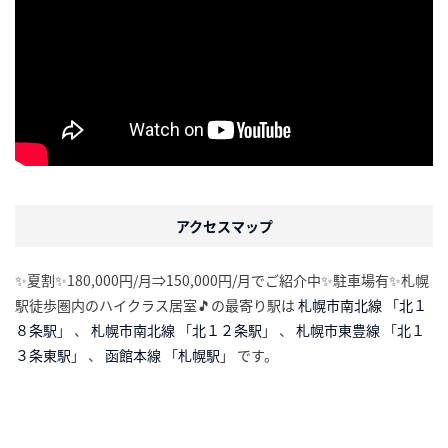
アクセスマップ
✨夏割✨180,000円/月⇒150,000円/月でご紹介中✨駐車場有✨札幌
駅徒歩圏内のハイクラス居室🎵の最寄り駅は
札幌市南北線
「
北１
８条駅
」 、
札幌市南北線
「
北１２条駅
」 、
札幌市東豊線
「
北１
３条東駅
」 、
函館本線
「
札幌駅
」 です。