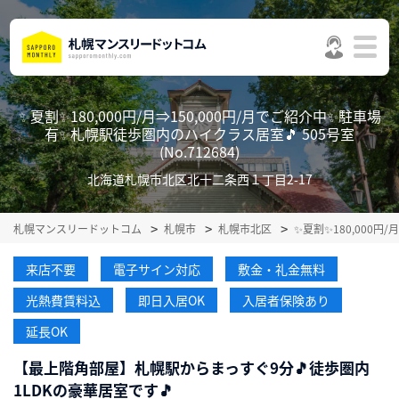
✨夏割✨180,000円/月⇒150,000円/月でご紹介中✨駐車場
有✨札幌駅徒歩圏内のハイクラス居室🎵 505号室
(No.712684)
北海道札幌市北区北十二条西１丁目2-17
札幌マンスリードットコム
札幌市
札幌市北区
✨夏割✨180,000
来店不要
電子サイン対応
敷金・礼金無料
光熱費賃料込
即日入居OK
入居者保険あり
延長OK
【最上階角部屋】札幌駅からまっすぐ9分🎵徒歩圏内
1LDKの豪華居室です🎵