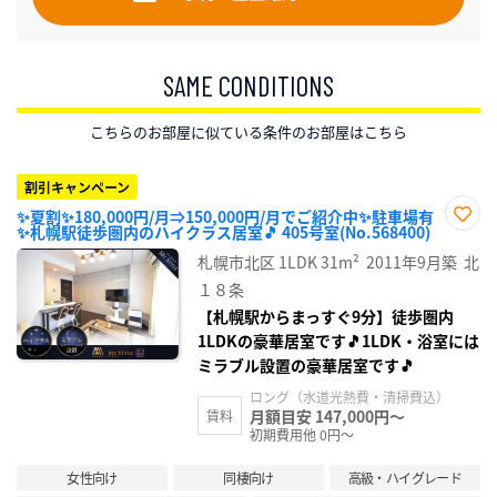
SAME CONDITIONS
こちらのお部屋に似ている条件のお部屋はこちら
割引キャンペーン
✨夏割✨180,000円/月⇒150,000円/月でご紹介中✨駐車場有
✨札幌駅徒歩圏内のハイクラス居室🎵 405号室(No.568400)
お気
に入
札幌市北区
1LDK
31m²
2011年9月築
北
り登
録
１８条
【札幌駅からまっすぐ9分】徒歩圏内
1LDKの豪華居室です🎵1LDK・浴室には
ミラブル設置の豪華居室です🎵
ロング（水道光熱費・清掃費込）
月額目安 147,000円～
賃料
初期費用他 0円～
女性向け
同棲向け
高級・ハイグレード