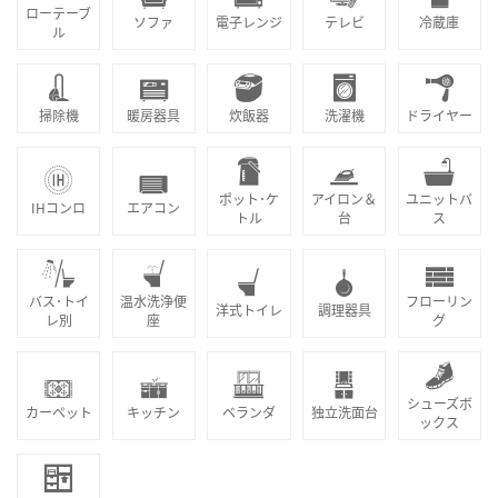
ローテーブ
ソファ
電子レンジ
テレビ
冷蔵庫
ル
掃除機
暖房器具
炊飯器
洗濯機
ドライヤー
ポット･ケ
アイロン＆
ユニットバ
IHコンロ
エアコン
トル
台
ス
バス･トイ
温水洗浄便
フローリン
洋式トイレ
調理器具
レ別
座
グ
シューズボ
カーペット
キッチン
ベランダ
独立洗面台
ックス