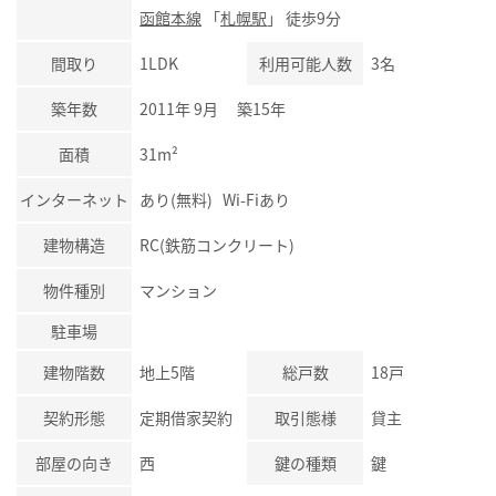
函館本線
「
札幌駅
」 徒歩9分
間取り
1LDK
利用可能人数
3名
築年数
2011年 9月 築15年
面積
31m²
インターネット
あり(無料) Wi-Fiあり
建物構造
RC(鉄筋コンクリート)
物件種別
マンション
駐車場
建物階数
地上5階
総戸数
18戸
契約形態
定期借家契約
取引態様
貸主
部屋の向き
西
鍵の種類
鍵