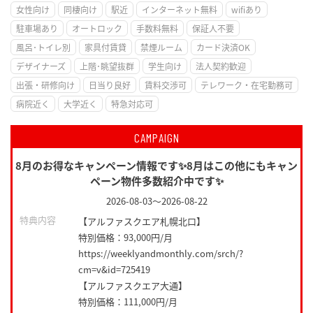
女性向け
同棲向け
駅近
インターネット無料
wifiあり
駐車場あり
オートロック
手数料無料
保証人不要
風呂･トイレ別
家具付賃貸
禁煙ルーム
カード決済OK
デザイナーズ
上階･眺望抜群
学生向け
法人契約歓迎
出張・研修向け
日当り良好
賃料交渉可
テレワーク・在宅勤務可
病院近く
大学近く
特急対応可
CAMPAIGN
8月のお得なキャンペーン情報です✨8月はこの他にもキャン
ペーン物件多数紹介中です✨
2026-08-03
～
2026-08-22
特典内容
【アルファスクエア札幌北口】
特別価格：93,000円/月
https://weeklyandmonthly.com/srch/?
cm=v&id=725419
【アルファスクエア大通】
特別価格：111,000円/月