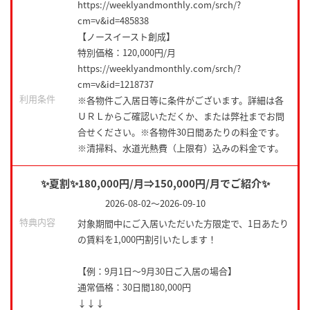
https://weeklyandmonthly.com/srch/?
cm=v&id=485838
【ノースイースト創成】
特別価格：120,000円/月
https://weeklyandmonthly.com/srch/?
cm=v&id=1218737
利用条件
※各物件ご入居日等に条件がございます。詳細は各
ＵＲＬからご確認いただくか、または弊社までお問
合せください。※各物件30日間あたりの料金です。
※清掃料、水道光熱費（上限有）込みの料金です。
✨夏割✨180,000円/月⇒150,000円/月でご紹介✨
2026-08-02
～
2026-09-10
特典内容
対象期間中にご入居いただいた方限定で、1日あたり
の賃料を1,000円割引いたします！
【例：9月1日～9月30日ご入居の場合】
通常価格：30日間180,000円
↓↓↓