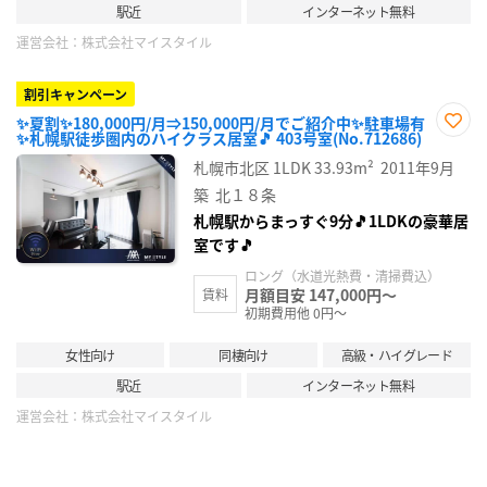
駅近
インターネット無料
運営会社：
株式会社マイスタイル
割引キャンペーン
✨夏割✨180,000円/月⇒150,000円/月でご紹介中✨駐車場有
✨札幌駅徒歩圏内のハイクラス居室🎵 403号室(No.712686)
お気
に入
札幌市北区
1LDK
33.93m²
2011年9月
り登
録
築
北１８条
札幌駅からまっすぐ9分🎵1LDKの豪華居
室です🎵
ロング（水道光熱費・清掃費込）
月額目安 147,000円～
賃料
初期費用他 0円～
女性向け
同棲向け
高級・ハイグレード
駅近
インターネット無料
運営会社：
株式会社マイスタイル