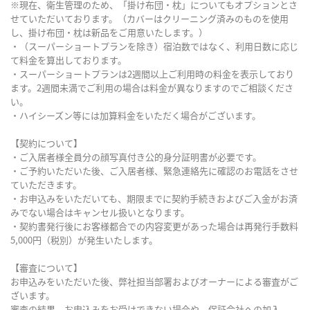
※現在、衛生管理のため、「掛け布団・枕」についてもオプションとさ
せていただいております。（カバーはクリーニング済みのものを使用
し、掛け布団・枕は新品をご用意いたします。）
・（スーパーショートプランを除き）宿泊数ではなく、利用日数に応じ
て料金を算出しております。
・スーパーショートプランは2週間以上ご利用時の料金を表示しており
ます。2週間未満でご利用の場合は料金が異なりますのでご相談くださ
い。
・ハイシーズン等には加算料金をいただく場合がございます。
【契約について】
・ご入居者様全員分の顔写真付き公的身分証明書が必要です。
・ご予約いただいた後、ご入居者様、緊急連絡先に確認のお電話をさせ
ていただきます。
・お申込みをいただいても、期限までに契約手続きおよびご入金がお済
みでない場合はキャンセル扱いとなります。
・契約書発行後にお客様都合での内容変更があった場合は再発行手数料
5,000円（税別）が発生いたします。
【審査について】
お申込みをいただいた後、弊社担当部署およびオーナーによる審査がご
ざいます。
審査の結果、お申込みをお受けできない場合や、保証会社への加入