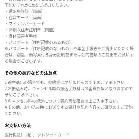
下記いずれか1点をご提出ください。
・運転免許証（両面）
・在留カード（両面）
・マイナンバーカード
・特別永住者証明書（両面）
・身体障害者手帳
・パスポート（住所記載のあるもの）
※パスポート（住所記載のないもの）や年金手帳等をご提出いただく場
合は、別途、顔写真付き身分証明書または公的書類のご提出をお願いす
る場合がございます。
その他の契約などの注意点
1 途中退出の場合でも、契約金は戻りませんので予めご了承下さい。
2 お振込み時、キャンセル時の振込手数料はお客様負担となりますので
予めご了承下さい。
3 キャンセル料の規定について契約書を確認の上ご入金下さい。
4 その他、お申込み時にお送りする資料や契約内容をご確認の上ご契約
ください。
お支払い方法
銀行振込(一括) 、 クレジットカード