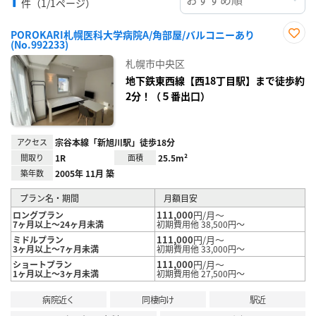
件（1/1ページ）
POROKARI札幌医科大学病院A/角部屋/バルコニーあり
(No.992233)
お気
に入
札幌市中央区
り登
録
地下鉄東西線【西18丁目駅】まで徒歩約
2分！（５番出口）
アクセス
宗谷本線「新旭川駅」徒歩18分
間取り
1R
面積
25.5m²
築年数
2005年 11月 築
プラン名・期間
月額目安
111,000
円/月～
ロングプラン
7ヶ月以上～24ヶ月未満
初期費用他 38,500円～
111,000
円/月～
ミドルプラン
3ヶ月以上～7ヶ月未満
初期費用他 33,000円～
111,000
円/月～
ショートプラン
1ヶ月以上～3ヶ月未満
初期費用他 27,500円～
病院近く
同棲向け
駅近