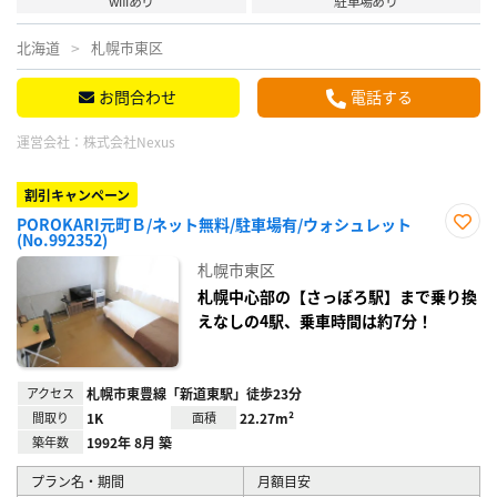
wifiあり
駐車場あり
北海道
札幌市東区
お問合わせ
電話する
運営会社：
株式会社Nexus
割引キャンペーン
POROKARI元町Ｂ/ネット無料/駐車場有/ウォシュレット
(No.992352)
お気
に入
札幌市東区
り登
録
札幌中心部の【さっぽろ駅】まで乗り換
えなしの4駅、乗車時間は約7分！
アクセス
札幌市東豊線「新道東駅」徒歩23分
間取り
1K
面積
22.27m²
築年数
1992年 8月 築
プラン名・期間
月額目安