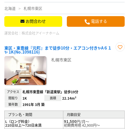
北海道
札幌市東区
お問合わせ
電話する
運営会社：
株式会社アイーナホーム
東区・東豊線『元町』まで徒歩10分・エアコン付き✨A６１
✨ 1K(No.1098116)
お気
に入
札幌市東区
り登
録
アクセス
札幌市東豊線「新道東駅」徒歩19分
間取り
1K
面積
22.14m²
築年数
1991年 3月 築
プラン名・期間
月額目安
91,500
円/月～
L（ロング料金）
210日以上～720日未満
初期費用他 42,900円～