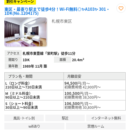
割引キャンペーン
東区・最寄り駅まで徒歩4分！Wi-Fi無料◎✨A103✨ 301・
1DK(No.1204175)
お気
に入
札幌市東区
り登
録
アクセス
札幌市東豊線「栄町駅」徒歩11分
間取り
1DK
面積
20.4m²
築年数
1989年 11月 築
プラン名・期間
月額目安
94,500
円/月～
L（ロング料金）
210日以上～720日未満
初期費用他 42,900円～
100,500
円/月～
M（ミドル料金）
90日以上～210日未満
初期費用他 38,500円～
106,500
円/月～
S（ショート料金）
30日以上～90日未満
初期費用他 30,800円～
風呂･トイレ別
駅近
インターネット無料
wifiあり
禁煙ルーム