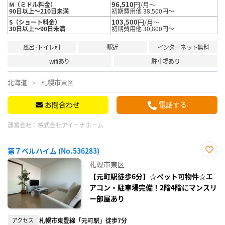
96,510
円/月～
M（ミドル料金）
90日以上～210日未満
初期費用他 38,500円～
103,500
円/月～
S（ショート料金）
30日以上～90日未満
初期費用他 30,800円～
風呂･トイレ別
駅近
インターネット無料
wifiあり
駐車場あり
北海道
札幌市東区
お問合わせ
電話する
運営会社：
株式会社アイーナホーム
第７ベルハイム (No.536283)
お気
札幌市東区
に入
り登
【元町駅徒歩6分】☆ペット可物件☆エ
録
アコン・駐車場完備！2階4階にマンスリ
ー部屋あり
アクセス
札幌市東豊線「元町駅」徒歩7分