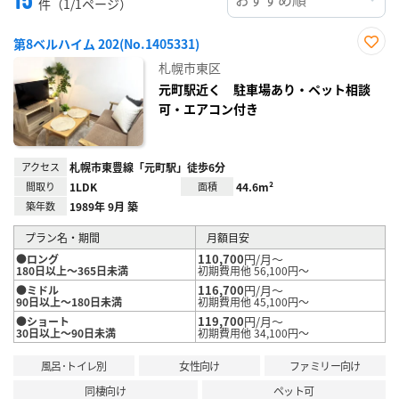
件（1/1ページ）
第8ベルハイム 202(No.1405331)
お気
札幌市東区
に入
り登
元町駅近く 駐車場あり・ペット相談
録
可・エアコン付き
アクセス
札幌市東豊線「元町駅」徒歩6分
間取り
1LDK
面積
44.6m²
築年数
1989年 9月 築
プラン名・期間
月額目安
110,700
円/月～
●ロング
180日以上～365日未満
初期費用他 56,100円～
116,700
円/月～
●ミドル
90日以上～180日未満
初期費用他 45,100円～
119,700
円/月～
●ショート
30日以上～90日未満
初期費用他 34,100円～
風呂･トイレ別
女性向け
ファミリー向け
同棲向け
ペット可