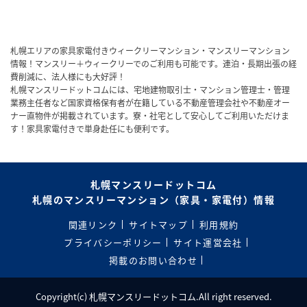
札幌エリアの家具家電付きウィークリーマンション・マンスリーマンション
情報！マンスリー＋ウィークリーでのご利用も可能です。連泊・長期出張の経
費削減に、法人様にも大好評！
札幌マンスリードットコムには、宅地建物取引士・マンション管理士・管理
業務主任者など国家資格保有者が在籍している不動産管理会社や不動産オー
ナー直物件が掲載されています。寮・社宅として安心してご利用いただけま
す！家具家電付きで単身赴任にも便利です。
札幌マンスリードットコム
札幌のマンスリーマンション（家具・家電付）情報
関連リンク
サイトマップ
利用規約
プライバシーポリシー
サイト運営会社
掲載のお問い合わせ
Copyright(c) 札幌マンスリードットコム.All right reserved.