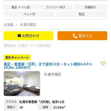
風呂･トイレ別
ファミリー向け
同棲向け
ペット可
駅近
北海道
札幌市東区
お問合わせ
電話する
運営会社：
札幌オーナーズ株式会社
割引キャンペーン
東区・東豊線『元町』まで徒歩11分・ネット無料✨A９✨
1K(No.1066407)
お気
に入
札幌市東区
り登
録
アクセス
札幌市東豊線「元町駅」徒歩11分
間取り
1K
面積
23.93m²