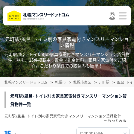
元町駅/風呂･トイレ別の家具家電付きマンスリーマンショ
ン情報
元町駅/風呂･トイレ別の家具家電付きマンスリーマンション賃貸物
件一覧を、15件掲載中。敷金・礼金無料、家具・家電付をご紹
介。こだわり条件での絞込みも簡単！
札幌マンスリードットコム
札幌市
札幌市東区
元町駅
風呂･ト
元町駅/風呂･トイレ別の家具家電付きマンスリーマンション賃
貸物件一覧
元町駅/風呂･トイレ別の家具家電付きマンスリーマンション賃貸物件一覧を、15件掲載中。敷金・礼金無料、家具・家電付をご紹介。こだわり条件での絞込みも簡単！
…
15