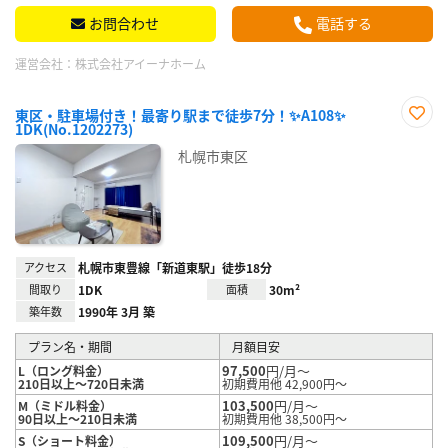
お問合わせ
電話する
運営会社：
株式会社アイーナホーム
東区・駐車場付き！最寄り駅まで徒歩7分！✨A108✨
1DK(No.1202273)
お気
に入
札幌市東区
り登
録
アクセス
札幌市東豊線「新道東駅」徒歩18分
間取り
1DK
面積
30m²
築年数
1990年 3月 築
プラン名・期間
月額目安
97,500
円/月～
L（ロング料金）
210日以上～720日未満
初期費用他 42,900円～
103,500
円/月～
M（ミドル料金）
90日以上～210日未満
初期費用他 38,500円～
109,500
円/月～
S（ショート料金）