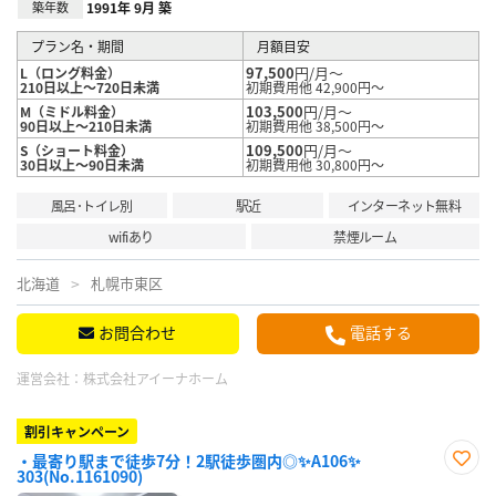
築年数
1991年 9月 築
プラン名・期間
月額目安
97,500
円/月～
L（ロング料金）
210日以上～720日未満
初期費用他 42,900円～
103,500
円/月～
M（ミドル料金）
90日以上～210日未満
初期費用他 38,500円～
109,500
円/月～
S（ショート料金）
30日以上～90日未満
初期費用他 30,800円～
風呂･トイレ別
駅近
インターネット無料
wifiあり
禁煙ルーム
北海道
札幌市東区
お問合わせ
電話する
運営会社：
株式会社アイーナホーム
割引キャンペーン
・最寄り駅まで徒歩7分！2駅徒歩圏内◎✨A106✨
303(No.1161090)
お気