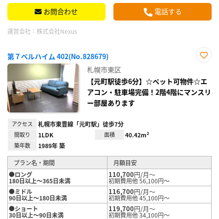
お問合わせ
電話する
運営会社：
株式会社Nexus
第７ベルハイム 402(No.828679)
お気
札幌市東区
に入
り登
【元町駅徒歩6分】☆ペット可物件☆エ
録
アコン・駐車場完備！2階4階にマンスリ
ー部屋あります
アクセス
札幌市東豊線「元町駅」徒歩7分
間取り
1LDK
面積
40.42m²
築年数
1989年 築
プラン名・期間
月額目安
110,700
円/月～
●ロング
180日以上～365日未満
初期費用他 56,100円～
116,700
円/月～
●ミドル
90日以上～180日未満
初期費用他 45,100円～
119,700
円/月～
●ショート
30日以上～90日未満
初期費用他 34,100円～