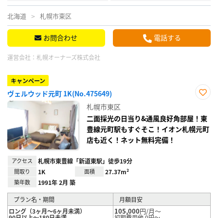
北海道
札幌市東区
お問合わせ
電話する
運営会社：
札幌オーナーズ株式会社
キャンペーン
ヴェルウッド元町 1K(No.475649)
お気
札幌市東区
に入
り登
二面採光の日当り&通風良好角部屋！東
録
豊線元町駅もすぐそこ！イオン札幌元町
店も近く！ネット無料完備！
アクセス
札幌市東豊線「新道東駅」徒歩19分
間取り
1K
面積
27.37m²
築年数
1991年 2月 築
プラン名・期間
月額目安
105,000
円/月～
ロング（3ヶ月～6ヶ月未満）
90日以上～180日未満
初期費用他 0円～