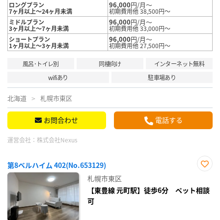
96,000
円/月～
ロングプラン
7ヶ月以上～24ヶ月未満
初期費用他 38,500円～
96,000
円/月～
ミドルプラン
3ヶ月以上～7ヶ月未満
初期費用他 33,000円～
96,000
円/月～
ショートプラン
1ヶ月以上～3ヶ月未満
初期費用他 27,500円～
風呂･トイレ別
同棲向け
インターネット無料
wifiあり
駐車場あり
北海道
札幌市東区
お問合わせ
電話する
運営会社：
株式会社Nexus
第8ベルハイム 402(No.653129)
お気
札幌市東区
に入
り登
【東豊線 元町駅】徒歩6分 ペット相談
録
可