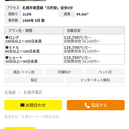
アクセス
札幌市東豊線「元町駅」徒歩6分
間取り
1LDK
面積
44.6m²
築年数
1989年 9月 築
プラン名・期間
月額目安
110,700
円/月～
●ロング
180日以上～365日未満
初期費用他 56,100円～
116,700
円/月～
●ミドル
90日以上～180日未満
初期費用他 45,100円～
119,700
円/月～
●ショート
30日以上～90日未満
初期費用他 34,100円～
風呂･トイレ別
同棲向け
ペット可
駅近
インターネット無料
北海道
札幌市東区
お問合わせ
電話する
運営会社：
札幌オーナーズ株式会社