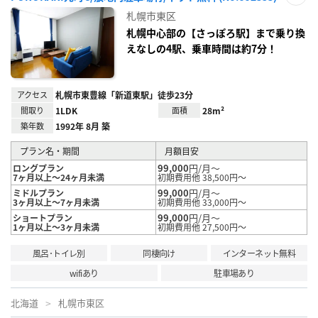
お気
札幌市東区
に入
り登
札幌中心部の【さっぽろ駅】まで乗り換
録
えなしの4駅、乗車時間は約7分！
アクセス
札幌市東豊線「新道東駅」徒歩23分
間取り
1LDK
面積
28m²
築年数
1992年 8月 築
プラン名・期間
月額目安
99,000
円/月～
ロングプラン
7ヶ月以上～24ヶ月未満
初期費用他 38,500円～
99,000
円/月～
ミドルプラン
3ヶ月以上～7ヶ月未満
初期費用他 33,000円～
99,000
円/月～
ショートプラン
1ヶ月以上～3ヶ月未満
初期費用他 27,500円～
風呂･トイレ別
同棲向け
インターネット無料
wifiあり
駐車場あり
北海道
札幌市東区