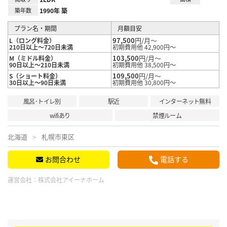
築年数
1990年 築
プラン名・期間
月額目安
97,500
円/月～
L（ロング料金）
210日以上～720日未満
初期費用他 42,900円～
103,500
円/月～
M（ミドル料金）
90日以上～210日未満
初期費用他 38,500円～
109,500
円/月～
S（ショート料金）
30日以上～90日未満
初期費用他 30,800円～
風呂･トイレ別
駅近
インターネット無料
wifiあり
禁煙ルーム
北海道
札幌市東区
お問合わせ
電話する
運営会社：
株式会社アイーナホーム