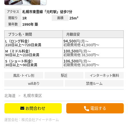
アクセス
札幌市東豊線「元町駅」徒歩7分
間取り
1R
面積
25m²
築年数
1990年 築
プラン名・期間
月額目安
94,500
円/月～
L（ロング料金）
210日以上～720日未満
初期費用他 42,900円～
100,500
円/月～
M（ミドル料金）
90日以上～210日未満
初期費用他 38,500円～
106,500
円/月～
S（ショート料金）
30日以上～90日未満
初期費用他 30,800円～
風呂･トイレ別
駅近
インターネット無料
wifiあり
禁煙ルーム
北海道
札幌市東区
お問合わせ
電話する
運営会社：
株式会社アイーナホーム