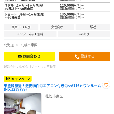
120,000
円/月～
ミドル（1ヶ月～3ヶ月未満）
30日以上～90日未満
初期費用他 0円～
135,000
円/月～
ショート（半月～1ヶ月未満）
～30日未満
初期費用他 0円～
風呂･トイレ別
女性向け
駅近
インターネット無料
wifiあり
北海道
札幌市東区
お問合わせ
電話する
運営会社：
株式会社ジェイワン不動産
割引キャンペーン
東豊線駅近！激安物件◎エアコン付き◎✨A116✨ ワンルーム
(No.1239799)
お気
に入
札幌市東区
り登
録