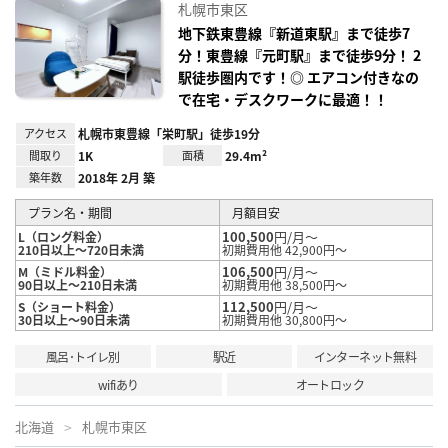
に入
札幌市東区
り登
録
地下鉄東豊線『新道東駅』まで徒歩7
分！東豊線『元町駅』まで徒歩9分！ 2
駅徒歩圏内です！◎ エアコン付きなの
で在宅・デスクワークに最適！！
アクセス
札幌市東豊線「栄町駅」徒歩19分
間取り
1K
面積
29.4m²
築年数
2018年 2月 築
プラン名・期間
月額目安
100,500
円/月～
L（ロング料金）
210日以上～720日未満
初期費用他 42,900円～
106,500
円/月～
M（ミドル料金）
90日以上～210日未満
初期費用他 38,500円～
112,500
円/月～
S（ショート料金）
30日以上～90日未満
初期費用他 30,800円～
風呂･トイレ別
駅近
インターネット無料
wifiあり
オートロック
北海道
札幌市東区