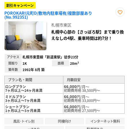
割引キャンペーン
POROKARI元町D/敷地内駐車場有/複数部屋あり
(No.992351)
お気
に入
札幌市東区
り登
録
札幌中心部の【さっぽろ駅】まで乗り換
えなしの4駅、乗車時間は約7分！
アクセス
札幌市東豊線「新道東駅」徒歩23分
間取り
1K
面積
28m²
築年数
1992年 8月 築
プラン名・期間
月額目安
66,000
円/月～
ロングプラン
7ヶ月以上～24ヶ月未満
初期費用他 38,500円～
66,000
円/月～
ミドルプラン
3ヶ月以上～7ヶ月未満
初期費用他 33,000円～
66,000
円/月～
ショートプラン
1ヶ月以上～3ヶ月未満
初期費用他 27,500円～
風呂･トイレ別
同棲向け
インターネット無料