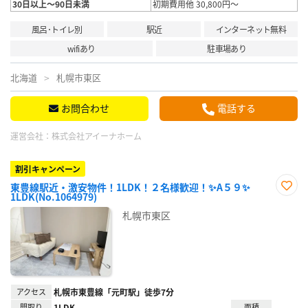
30日以上～90日未満
初期費用他 30,800円～
風呂･トイレ別
駅近
インターネット無料
wifiあり
駐車場あり
北海道
札幌市東区
お問合わせ
電話する
運営会社：
株式会社アイーナホーム
割引キャンペーン
東豊線駅近・激安物件！1LDK！２名様歓迎！✨A５９✨
1LDK(No.1064979)
お気
に入
札幌市東区
り登
録
アクセス
札幌市東豊線「元町駅」徒歩7分
間取り
1LDK
面積