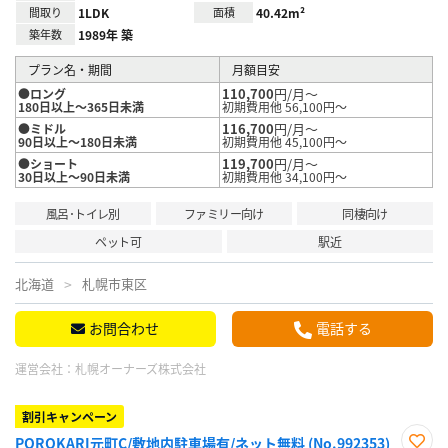
間取り
1LDK
面積
40.42m²
築年数
1989年 築
プラン名・期間
月額目安
110,700
円/月～
●ロング
180日以上～365日未満
初期費用他 56,100円～
116,700
円/月～
●ミドル
90日以上～180日未満
初期費用他 45,100円～
119,700
円/月～
●ショート
30日以上～90日未満
初期費用他 34,100円～
風呂･トイレ別
ファミリー向け
同棲向け
ペット可
駅近
北海道
札幌市東区
お問合わせ
電話する
運営会社：
札幌オーナーズ株式会社
割引キャンペーン
POROKARI元町C/敷地内駐車場有/ネット無料 (No.992353)