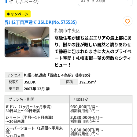
件（1/1ページ）
キャンペーン
界川2丁目戸建て 3SLDK(No.575535)
お気
札幌市中央区
に入
り登
高級住宅が建ち並ぶエリアの最上部にあ
録
り、樹々の緑が眩しい自然と隣りあわせ
で静寂に包まれたまさに大人のプライベ
ート空間！札幌市街一望の素敵なシティ
ビュー！
アクセス
札幌市軌道線「西線１４条駅」徒歩30分
間取り
3SLDK
面積
192.35m²
築年数
2007年 12月 築
プラン名・期間
月額目安
930,000
円/月～
ミドル（1ヶ月～3ヶ月未満）
30日以上～90日未満
初期費用他 0円～
3,030,000
円/月～
ショート（半月～1ヶ月未満）
～30日未満
初期費用他 0円～
スーパーショート（1週間～半月未
3,030,000
円/月～
満）
初期費用他 0円～
～15日未満