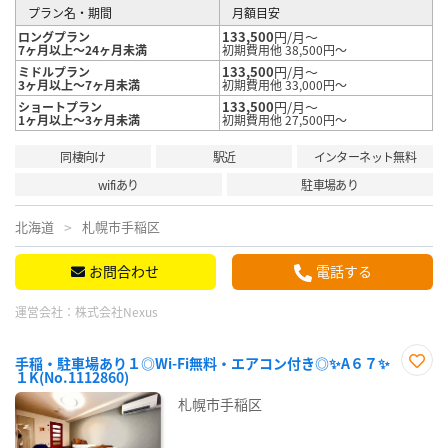
プラン名・期間
月額目安
133,500
円/月～
ロングプラン
7ヶ月以上～24ヶ月未満
初期費用他 38,500円～
133,500
円/月～
ミドルプラン
3ヶ月以上～7ヶ月未満
初期費用他 33,000円～
133,500
円/月～
ショートプラン
1ヶ月以上～3ヶ月未満
初期費用他 27,500円～
同棲向け
駅近
インターネット無料
wifiあり
駐車場あり
北海道
札幌市手稲区
お問合わせ
電話する
運営会社：
株式会社Nexus
手稲・駐車場あり１◎Wi-Fi無料・エアコン付き◎✨A６７✨
１K(No.1112860)
お気
に入
札幌市手稲区
り登
録