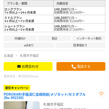
プラン名・期間
月額目安
148,500
円/月～
ロングプラン
7ヶ月以上～24ヶ月未満
初期費用他 38,500円～
148,500
円/月～
ミドルプラン
3ヶ月以上～7ヶ月未満
初期費用他 33,000円～
148,500
円/月～
ショートプラン
1ヶ月以上～3ヶ月未満
初期費用他 27,500円～
同棲向け
駅近
インターネット無料
wifiあり
駐車場あり
北海道
札幌市手稲区
お問合わせ
電話する
運営会社：
株式会社Nexus
割引キャンペーン
POROKARI手稲渓仁会病院前/メゾネット/セミダブル
(No.992336)
お気
に入
札幌市手稲区
り登