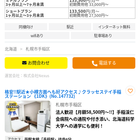
133,500
円/月～
ミドルプラン
3ヶ月以上～7ヶ月未満
初期費用他 33,000円～
133,500
円/月～
ショートプラン
1ヶ月以上～3ヶ月未満
初期費用他 27,500円～
同棲向け
駅近
インターネット無料
wifiあり
駐車場あり
北海道
札幌市手稲区
お問合わせ
電話する
運営会社：
株式会社Nexus
格安!!駅近★小樽方面へも好アクセス♪クラッセステイ手稲
ステーション 《1DK》(No.147732)
お気
に入
札幌市手稲区
り登
録
法人歓迎【月額58,500円～!!】手稲渓仁
会病院への通院や付き添い、北海道科学
大学への通学にも便利！
アクセス
函館本線「手稲駅」徒歩6分