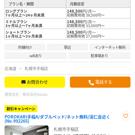
プラン名・期間
月額目安
148,500
円/月～
ロングプラン
7ヶ月以上～24ヶ月未満
初期費用他 38,500円～
148,500
円/月～
ミドルプラン
3ヶ月以上～7ヶ月未満
初期費用他 33,000円～
148,500
円/月～
ショートプラン
1ヶ月以上～3ヶ月未満
初期費用他 27,500円～
同棲向け
駅近
インターネット無料
wifiあり
駐車場あり
北海道
札幌市手稲区
お問合わせ
電話する
運営会社：
株式会社Nexus
割引キャンペーン
POROKARI手稲A/ダブルベッド/ネット無料/渓仁会近く
(No.992265)
お気
に入
札幌市手稲区
り登