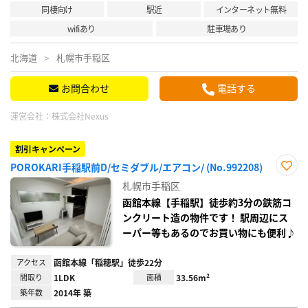
同棲向け
駅近
インターネット無料
wifiあり
駐車場あり
北海道
札幌市手稲区
お問合わせ
電話する
運営会社：
株式会社Nexus
割引キャンペーン
POROKARI手稲駅前D/セミダブル/エアコン/ (No.992208)
お気
札幌市手稲区
に入
り登
函館本線【手稲駅】徒歩約3分の鉄筋コ
録
ンクリート造の物件です！ 駅周辺にス
ーパー等もあるのでお買い物にも便利♪
アクセス
函館本線「稲穂駅」徒歩22分
間取り
1LDK
面積
33.56m²
築年数
2014年 築