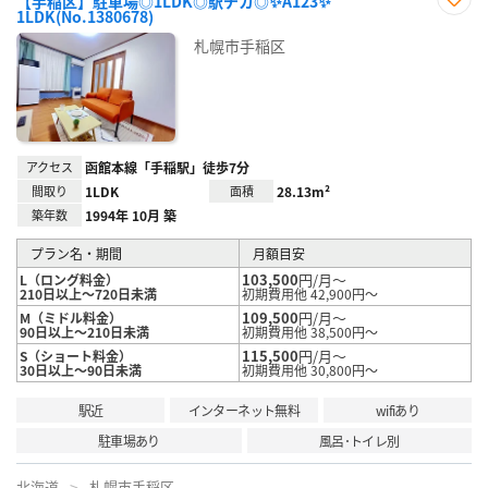
【手稲区】駐車場◎1LDK◎駅チカ◎✨A123✨
1LDK(No.1380678)
お気
に入
札幌市手稲区
り登
録
アクセス
函館本線「手稲駅」徒歩7分
間取り
1LDK
面積
28.13m²
築年数
1994年 10月 築
プラン名・期間
月額目安
103,500
円/月～
L（ロング料金）
210日以上～720日未満
初期費用他 42,900円～
109,500
円/月～
M（ミドル料金）
90日以上～210日未満
初期費用他 38,500円～
115,500
円/月～
S（ショート料金）
30日以上～90日未満
初期費用他 30,800円～
駅近
インターネット無料
wifiあり
駐車場あり
風呂･トイレ別
北海道
札幌市手稲区