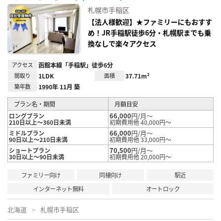
に入
札幌市手稲区
り登
録
【法人様歓迎】★ファミリーにもおすす
め！JR手稲駅徒歩6分・札幌駅までも乗
換なしで楽々アクセス
アクセス
函館本線「手稲駅」徒歩6分
間取り
1LDK
面積
37.71m²
築年数
1990年 11月 築
プラン名・期間
月額目安
66,000
円/月～
ロングプラン
210日以上～360日未満
初期費用他 40,000円～
66,000
円/月～
ミドルプラン
90日以上～210日未満
初期費用他 33,000円～
70,500
円/月～
ショートプラン
30日以上～90日未満
初期費用他 20,000円～
ファミリー向け
同棲向け
駅近
インターネット無料
オートロック
北海道
札幌市手稲区