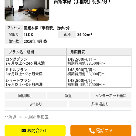
録
函館本線【手稲駅】徒歩7分！
アクセス
函館本線「手稲駅」徒歩7分
間取り
1LDK
面積
34.02m²
築年数
2016年 4月 築
プラン名・期間
月額目安
148,500
円/月～
ロングプラン
7ヶ月以上～24ヶ月未満
初期費用他 38,500円～
148,500
円/月～
ミドルプラン
3ヶ月以上～7ヶ月未満
初期費用他 33,000円～
148,500
円/月～
ショートプラン
1ヶ月以上～3ヶ月未満
初期費用他 27,500円～
同棲向け
駅近
インターネット無料
wifiあり
駐車場あり
北海道
札幌市手稲区
お問合わせ
電話する