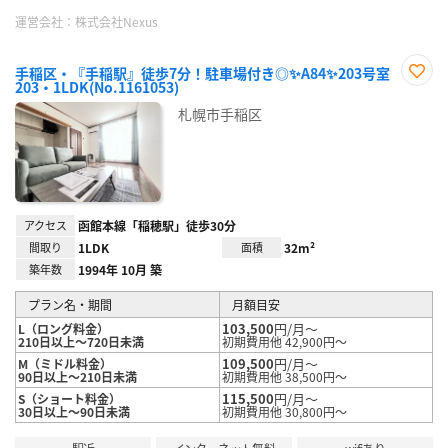
運営会社：
株式会社Nexus
手稲区・『手稲駅』徒歩7分！駐車場付き◎✨A84✨203号室
203・1LDK(No.1161053)
お気
に入
札幌市手稲区
り登
録
アクセス
函館本線「稲穂駅」徒歩30分
間取り
1LDK
面積
32m²
築年数
1994年 10月 築
プラン名・期間
月額目安
103,500
円/月～
L（ロング料金）
210日以上～720日未満
初期費用他 42,900円～
109,500
円/月～
M（ミドル料金）
90日以上～210日未満
初期費用他 38,500円～
115,500
円/月～
S（ショート料金）
30日以上～90日未満
初期費用他 30,800円～