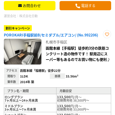
お問合わせ
電話する
運営会社：
株式会社日動
割引キャンペーン
POROKARI手稲駅前B/セミダブル/エアコン/ (No.992206)
お気
札幌市手稲区
に入
り登
函館本線【手稲駅】徒歩約3分の鉄筋コ
録
ンクリート造の物件です！ 駅周辺にス
ーパー等もあるのでお買い物にも便利♪
アクセス
函館本線「稲穂駅」徒歩22分
間取り
1LDK
面積
33.56m²
築年数
2014年 築
プラン名・期間
月額目安
133,500
円/月～
ロングプラン
7ヶ月以上～24ヶ月未満
初期費用他 38,500円～
133,500
円/月～
ミドルプラン
3ヶ月以上～7ヶ月未満
初期費用他 33,000円～
133,500
円/月～
ショートプラン