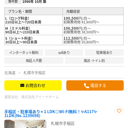
築年数
1996年 10月 築
プラン名・期間
月額目安
100,500
円/月～
L（ロング料金）
210日以上～720日未満
初期費用他 42,900円～
106,500
円/月～
M（ミドル料金）
90日以上～210日未満
初期費用他 38,500円～
112,500
円/月～
S（ショート料金）
30日以上～90日未満
初期費用他 30,800円～
インターネット無料
wifiあり
駐車場あり
保証人不要
風呂･トイレ別
北海道
札幌市手稲区
お問合わせ
電話する
運営会社：
株式会社アイーナホーム
手稲区・駐車場あり⭐１LDK◎Wi-Fi無料！✨A117✨
1LDK(No.1239698)
お気
に入
札幌市手稲区
り登