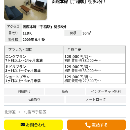
録
函館本線【手稲駅】徒歩5分！
アクセス
函館本線「手稲駅」徒歩5分
間取り
1LDK
面積
36m²
築年数
2009年 9月 築
プラン名・期間
月額目安
129,000
円/月～
ロングプラン
7ヶ月以上～24ヶ月未満
初期費用他 38,500円～
129,000
円/月～
ミドルプラン
3ヶ月以上～7ヶ月未満
初期費用他 33,000円～
129,000
円/月～
ショートプラン
1ヶ月以上～3ヶ月未満
初期費用他 27,500円～
同棲向け
駅近
インターネット無料
wifiあり
オートロック
北海道
札幌市手稲区
お問合わせ
電話する