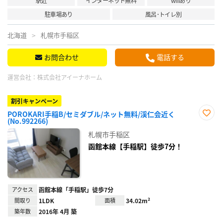
駅近
インターネット無料
wifiあり
駐車場あり
風呂･トイレ別
北海道
札幌市手稲区
お問合わせ
電話する
運営会社：
株式会社アイーナホーム
割引キャンペーン
POROKARI手稲B/セミダブル/ネット無料/渓仁会近く
(No.992266)
お気
に入
札幌市手稲区
り登
録
函館本線【手稲駅】徒歩7分！
アクセス
函館本線「手稲駅」徒歩7分
間取り
1LDK
面積
34.02m²
築年数
2016年 4月 築