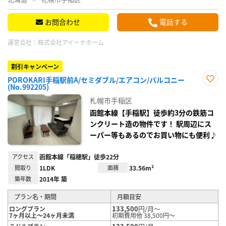
お問合わせ
電話する
運営会社：
株式会社アイーナホーム
割引キャンペーン
POROKARI手稲駅前A/セミダブル/エアコン/バルコニー
(No.992205)
お気
に入
札幌市手稲区
り登
録
函館本線【手稲駅】徒歩約3分の鉄筋コ
ンクリート造の物件です！ 駅周辺にス
ーパー等もあるのでお買い物にも便利♪
アクセス
函館本線「稲穂駅」徒歩22分
間取り
1LDK
面積
33.56m²
築年数
2014年 築
プラン名・期間
月額目安
133,500
円/月～
ロングプラン
7ヶ月以上～24ヶ月未満
初期費用他 38,500円～