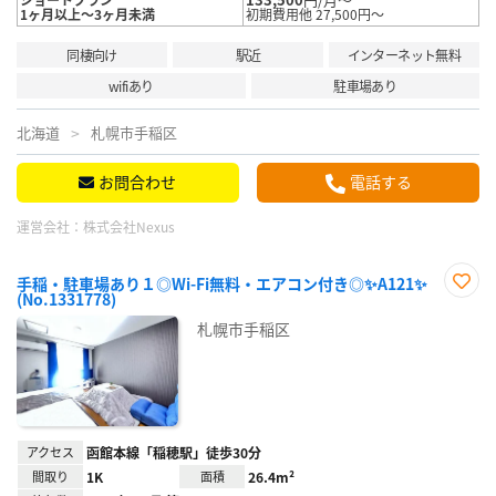
1ヶ月以上～3ヶ月未満
初期費用他 27,500円～
同棲向け
駅近
インターネット無料
wifiあり
駐車場あり
北海道
札幌市手稲区
お問合わせ
電話する
運営会社：
株式会社Nexus
手稲・駐車場あり１◎Wi-Fi無料・エアコン付き◎✨A121✨
(No.1331778)
お気
に入
札幌市手稲区
り登
録
アクセス
函館本線「稲穂駅」徒歩30分
間取り
1K
面積
26.4m²