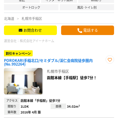
オートロック
風呂･トイレ別
北海道
札幌市手稲区
お問合わせ
電話する
運営会社：
株式会社アイーナホーム
割引キャンペーン
POROKARI手稲北口/セミダブル/渓仁会病院徒歩圏内
(No.992264)
お気
に入
札幌市手稲区
り登
録
函館本線【手稲駅】徒歩7分！
アクセス
函館本線「手稲駅」徒歩7分
間取り
1LDK
面積
34.02m²
築年数
2016年 4月 築