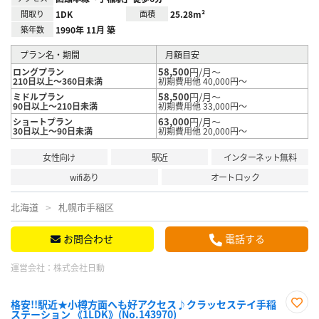
間取り
1DK
面積
25.28m²
築年数
1990年 11月 築
プラン名・期間
月額目安
58,500
円/月～
ロングプラン
210日以上～360日未満
初期費用他 40,000円～
58,500
円/月～
ミドルプラン
90日以上～210日未満
初期費用他 33,000円～
63,000
円/月～
ショートプラン
30日以上～90日未満
初期費用他 20,000円～
女性向け
駅近
インターネット無料
wifiあり
オートロック
北海道
札幌市手稲区
お問合わせ
電話する
運営会社：
株式会社日動
格安!!駅近★小樽方面へも好アクセス♪クラッセステイ手稲
ステーション 《1LDK》(No.143970)
お気