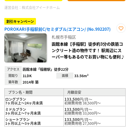
運営会社：
株式会社アイーナホーム
割引キャンペーン
POROKARI手稲駅前C/セミダブル/エアコン/ (No.992207)
お気
札幌市手稲区
に入
り登
函館本線【手稲駅】徒歩約3分の鉄筋コ
録
ンクリート造の物件です！ 駅周辺にス
ーパー等もあるのでお買い物にも便利♪
アクセス
函館本線「稲穂駅」徒歩22分
間取り
1LDK
面積
33.56m²
築年数
2014年 築
プラン名・期間
月額目安
133,500
円/月～
ロングプラン
7ヶ月以上～24ヶ月未満
初期費用他 38,500円～
133,500
円/月～
ミドルプラン
3ヶ月以上～7ヶ月未満
初期費用他 33,000円～
133,500
円/月～
ショートプラン
1ヶ月以上～3ヶ月未満
初期費用他 27,500円～