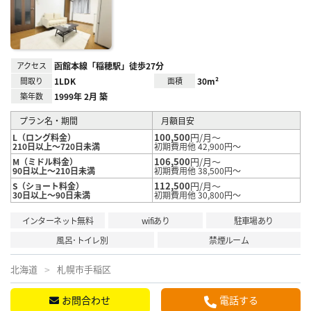
録
アクセス
函館本線「稲穂駅」徒歩27分
間取り
1LDK
面積
30m²
築年数
1999年 2月 築
プラン名・期間
月額目安
100,500
円/月～
L（ロング料金）
210日以上～720日未満
初期費用他 42,900円～
106,500
円/月～
M（ミドル料金）
90日以上～210日未満
初期費用他 38,500円～
112,500
円/月～
S（ショート料金）
30日以上～90日未満
初期費用他 30,800円～
インターネット無料
wifiあり
駐車場あり
風呂･トイレ別
禁煙ルーム
北海道
札幌市手稲区
お問合わせ
電話する