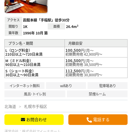
アクセス
函館本線「手稲駅」徒歩30分
間取り
1K
面積
26.4m²
築年数
1996年 10月 築
プラン名・期間
月額目安
100,500
円/月～
L（ロング料金）
210日以上～720日未満
初期費用他 42,900円～
106,500
円/月～
M（ミドル料金）
90日以上～210日未満
初期費用他 38,500円～
112,500
円/月～
S（ショート料金）
30日以上～90日未満
初期費用他 30,800円～
インターネット無料
wifiあり
駐車場あり
風呂･トイレ別
禁煙ルーム
北海道
札幌市手稲区
お問合わせ
電話する
運営会社：
株式会社アイーナホーム