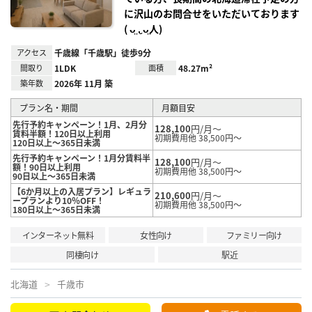
に沢山のお問合せをいただいております
( ᴗ̤ .̮ ᴗ̤人)
アクセス
千歳線「千歳駅」徒歩9分
間取り
1LDK
面積
48.27m²
築年数
2026年 11月 築
プラン名・期間
月額目安
先行予約キャンペーン！1月、2月分
128,100
円/月～
賃料半額！120日以上利用
初期費用他 38,500円～
120日以上～365日未満
先行予約キャンペーン！1月分賃料半
128,100
円/月～
額！90日以上利用
初期費用他 38,500円～
90日以上～365日未満
【6か月以上の入居プラン】レギュラ
210,600
円/月～
ープランより10％OFF！
初期費用他 38,500円～
180日以上～365日未満
インターネット無料
女性向け
ファミリー向け
同棲向け
駅近
北海道
千歳市