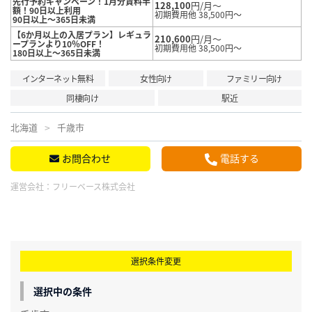
先行予約キャンペーン！1月分賃料半
128,100
円/月～
額！90日以上利用
初期費用他 38,500円～
90日以上～365日未満
【6か月以上の入居プラン】レギュラ
210,600
円/月～
ープランより10％OFF！
初期費用他 38,500円～
180日以上～365日未満
インターネット無料
女性向け
ファミリー向け
同棲向け
駅近
北海道
千歳市
お問合わせ
電話する
運営会社：
フリーベース株式会社
選択条件変更
選択中の条件