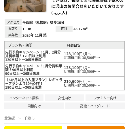
に沢山のお問合せをいただいております
( ᴗ̤ .̮ ᴗ̤人)
アクセス
千歳線「札幌駅」徒歩10分
間取り
1LDK
面積
48.12m²
築年数
2026年 11月 築
プラン名・期間
月額目安
先行予約キャンペーン！1月、2月分
128,100
円/月～
賃料半額！120日以上利用
初期費用他 38,500円～
120日以上～365日未満
先行予約キャンペーン！1月分賃料半
128,100
円/月～
額！90日以上利用
初期費用他 38,500円～
90日以上～365日未満
【6か月以上の入居プラン】レギュラ
210,600
円/月～
ープランより10％OFF！
初期費用他 38,500円～
180日以上～365日未満
インターネット無料
女性向け
ファミリー向け
同棲向け
高級・ハイグレード
北海道
千歳市