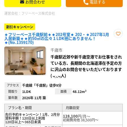
お問合わせ
電話する
運営会社：
フリーベース株式会社
割引キャンペーン
🔹フリーベース千歳駅前🔹🔸202号室🔸 202・🔹2027年1月
入居新築🔹🔸約50㎡の広々１LDK他にありません！
お気
🔸(No.1359170)
に入
り登
千歳市
録
千歳駅近郊や新千歳空港でお仕事をされ
ている方、長期間の北海道滞在予定の方
に沢山のお問合せをいただいております
( ᴗ̤ .̮ ᴗ̤人)
アクセス
千歳線「千歳駅」徒歩9分
間取り
1LDK
面積
48.12m²
築年数
2026年 11月 築
プラン名・期間
月額目安
先行予約キャンペーン！1月、2月分
128,100
円/月～
賃料半額！120日以上利用
初期費用他 38,500円～
120日以上～365日未満