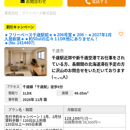
お問合わせ
電話する
運営会社：
フリーベース株式会社
割引キャンペーン
🔹フリーベース千歳駅前🔹🔸206号室🔸 206・🔹2027年1月
入居新築🔹🔸約50㎡の広々１LDK他にありません！
お気
🔸(No.1414497)
に入
り登
千歳市
録
千歳駅近郊や新千歳空港でお仕事をされ
ている方、長期間の北海道滞在予定の方
に沢山のお問合せをいただいております
( ᴗ̤ .̮ ᴗ̤人)
アクセス
千歳線「千歳駅」徒歩9分
間取り
1LDK
面積
49.05m²
築年数
2026年 11月 築
プラン名・期間
月額目安
先行予約キャンペーン！1月、2月分
128,100
円/月～
賃料半額！120日以上利用
初期費用他 38,500円～
120日以上～365日未満