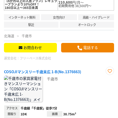
【6か月以上の入居プラン】レギュラ
210,600
円/月～
ープランより10％OFF！
初期費用他 38,500円～
180日以上～365日未満
インターネット無料
女性向け
高級・ハイグレード
駅近
オートロック
北海道
千歳市
お問合わせ
電話する
運営会社：
フリーベース株式会社
COSOJIマンスリー千歳末広 1-B(No.1376663)
お気
千歳市
に入
り登
録
アクセス
千歳線「千歳駅」徒歩7分
間取り
1DK
面積
38.75m²