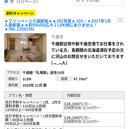
件（1/1ページ）
割引キャンペーン
🔹フリーベース千歳駅前🔹🔸201号室🔸 201・🔹2027年1月
入居新築🔹🔸約50㎡の広々１LDK他にありません！
お気
🔸(No.1359156)
に入
り登
千歳市
録
千歳駅近郊や新千歳空港でお仕事をされ
ている方、長期間の北海道滞在予定の方
に沢山のお問合せをいただいております
( ᴗ̤ .̮ ᴗ̤人)
アクセス
千歳線「札幌駅」徒歩10分
間取り
1LDK
面積
47.78m²
築年数
2026年 11月 築
プラン名・期間
月額目安
先行予約キャンペーン！1月、2月分
128,100
円/月～
賃料半額！120日以上利用
初期費用他 38,500円～
120日以上～365日未満
先行予約キャンペーン！1月分賃料半
128,100
円/月～
額！90日以上利用
初期費用他 38,500円～
90日以上～365日未満