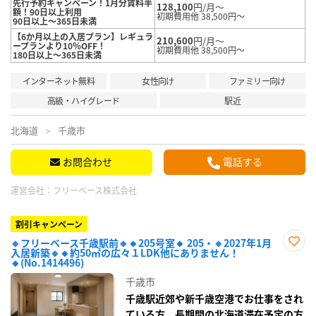
先行予約キャンペーン！1月分賃料半
128,100
円/月～
額！90日以上利用
初期費用他 38,500円～
90日以上～365日未満
【6か月以上の入居プラン】レギュラ
210,600
円/月～
ープランより10％OFF！
初期費用他 38,500円～
180日以上～365日未満
インターネット無料
女性向け
ファミリー向け
高級・ハイグレード
駅近
北海道
千歳市
お問合わせ
電話する
運営会社：
フリーベース株式会社
割引キャンペーン
🔹フリーベース千歳駅前🔹🔸205号室🔸 205・🔹2027年1月
入居新築🔹🔸約50㎡の広々１LDK他にありません！
お気
🔸(No.1414496)
に入
り登
千歳市
録
千歳駅近郊や新千歳空港でお仕事をされ
ている方、長期間の北海道滞在予定の方