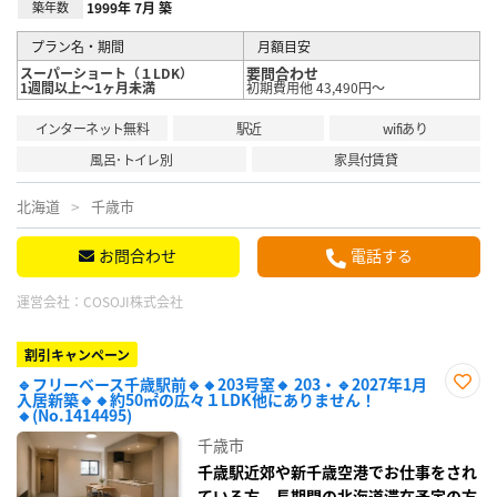
築年数
1999年 7月 築
プラン名・期間
月額目安
要問合わせ
スーパーショート（１LDK）
1週間以上～1ヶ月未満
初期費用他 43,490円～
インターネット無料
駅近
wifiあり
風呂･トイレ別
家具付賃貸
北海道
千歳市
お問合わせ
電話する
運営会社：
COSOJI株式会社
割引キャンペーン
🔹フリーベース千歳駅前🔹🔸203号室🔸 203・🔹2027年1月
入居新築🔹🔸約50㎡の広々１LDK他にありません！
お気
🔸(No.1414495)
に入
り登
千歳市
録
千歳駅近郊や新千歳空港でお仕事をされ
ている方、長期間の北海道滞在予定の方