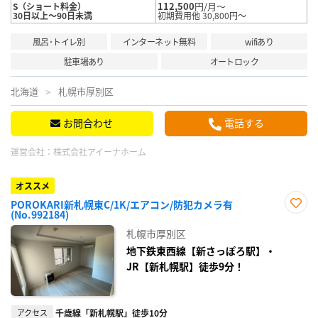
112,500
円/月～
S（ショート料金）
30日以上～90日未満
初期費用他 30,800円～
風呂･トイレ別
インターネット無料
wifiあり
駐車場あり
オートロック
北海道
札幌市厚別区
お問合わせ
電話する
運営会社：
株式会社アイーナホーム
オススメ
POROKARI新札幌東C/1K/エアコン/防犯カメラ有
(No.992184)
お気
に入
札幌市厚別区
り登
録
地下鉄東西線【新さっぽろ駅】・
JR【新札幌駅】徒歩9分！
アクセス
千歳線「新札幌駅」徒歩10分