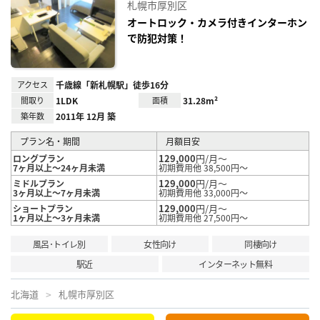
に入
札幌市厚別区
り登
録
オートロック・カメラ付きインターホン
で防犯対策！
アクセス
千歳線「新札幌駅」徒歩16分
間取り
1LDK
面積
31.28m²
築年数
2011年 12月 築
プラン名・期間
月額目安
129,000
円/月～
ロングプラン
7ヶ月以上～24ヶ月未満
初期費用他 38,500円～
129,000
円/月～
ミドルプラン
3ヶ月以上～7ヶ月未満
初期費用他 33,000円～
129,000
円/月～
ショートプラン
1ヶ月以上～3ヶ月未満
初期費用他 27,500円～
風呂･トイレ別
女性向け
同棲向け
駅近
インターネット無料
北海道
札幌市厚別区