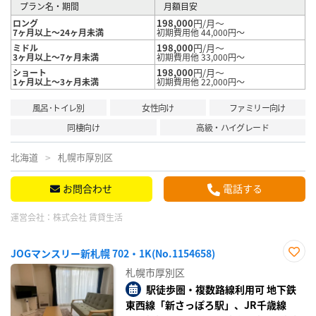
プラン名・期間
月額目安
198,000
円/月～
ロング
7ヶ月以上～24ヶ月未満
初期費用他 44,000円～
198,000
円/月～
ミドル
3ヶ月以上～7ヶ月未満
初期費用他 33,000円～
198,000
円/月～
ショート
1ヶ月以上～3ヶ月未満
初期費用他 22,000円～
風呂･トイレ別
女性向け
ファミリー向け
同棲向け
高級・ハイグレード
北海道
札幌市厚別区
お問合わせ
電話する
運営会社：
株式会社 賃貸生活
JOGマンスリー新札幌 702・1K(No.1154658)
お気
札幌市厚別区
に入
り登
駅徒歩圏・複数路線利用可 地下鉄
録
東西線「新さっぽろ駅」、JR千歳線