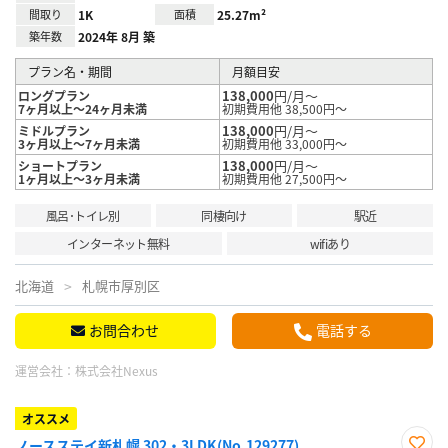
間取り
1K
面積
25.27m²
築年数
2024年 8月 築
プラン名・期間
月額目安
138,000
円/月～
ロングプラン
7ヶ月以上～24ヶ月未満
初期費用他 38,500円～
138,000
円/月～
ミドルプラン
3ヶ月以上～7ヶ月未満
初期費用他 33,000円～
138,000
円/月～
ショートプラン
1ヶ月以上～3ヶ月未満
初期費用他 27,500円～
風呂･トイレ別
同棲向け
駅近
インターネット無料
wifiあり
北海道
札幌市厚別区
お問合わせ
電話する
運営会社：
株式会社Nexus
オススメ
ノースステイ新札幌 302・3LDK(No.129277)