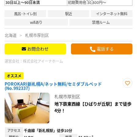
30日以上～90日未満
初期費用他 30,800円～
風呂･トイレ別
駅近
インターネット無料
wifiあり
禁煙ルーム
北海道
札幌市厚別区
お問合わせ
電話する
運営会社：
株式会社アイーナホーム
オススメ
POROKARI新札幌A/ネット無料/セミダブルベッド
(No.992337)
お気
に入
札幌市厚別区
り登
録
地下鉄東西線【ひばりが丘駅】まで徒歩
4分！
アクセス
千歳線「新札幌駅」徒歩10分