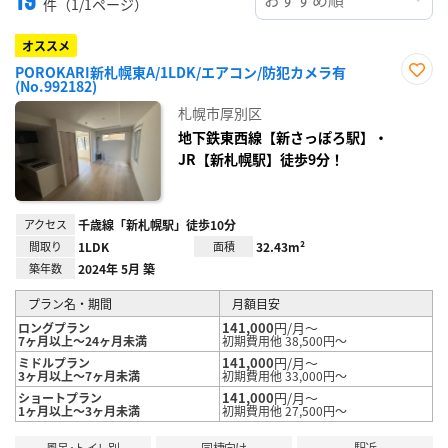
件（1/1ページ）
オススメ
POROKARI新札幌東A/1LDK/エアコン/防犯カメラ有
(No.992182)
お気
に入
札幌市厚別区
り登
録
地下鉄東西線【新さっぽろ駅】・
JR【新札幌駅】徒歩9分！
アクセス
千歳線「新札幌駅」徒歩10分
間取り
1LDK
面積
32.43m²
築年数
2024年 5月 築
プラン名・期間
月額目安
141,000
円/月～
ロングプラン
7ヶ月以上～24ヶ月未満
初期費用他 38,500円～
141,000
円/月～
ミドルプラン
3ヶ月以上～7ヶ月未満
初期費用他 33,000円～
141,000
円/月～
ショートプラン
1ヶ月以上～3ヶ月未満
初期費用他 27,500円～
風呂･トイレ別
同棲向け
駅近