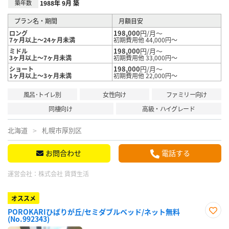
築年数
1988年 9月 築
プラン名・期間
月額目安
198,000
円/月～
ロング
7ヶ月以上～24ヶ月未満
初期費用他 44,000円～
198,000
円/月～
ミドル
3ヶ月以上～7ヶ月未満
初期費用他 33,000円～
198,000
円/月～
ショート
1ヶ月以上～3ヶ月未満
初期費用他 22,000円～
風呂･トイレ別
女性向け
ファミリー向け
同棲向け
高級・ハイグレード
北海道
札幌市厚別区
お問合わせ
電話する
運営会社：
株式会社 賃貸生活
オススメ
POROKARIひばりが丘/セミダブルベッド/ネット無料
(No.992343)
お気