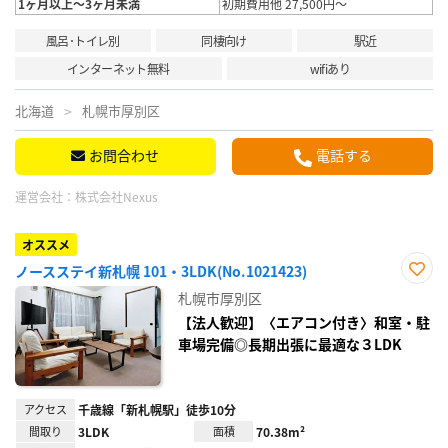
1ヶ月以上～3ヶ月未満
初期費用他 27,500円～
風呂･トイレ別
同棲向け
駅近
インターネット無料
wifiあり
北海道
札幌市厚別区
お問合わせ
電話する
運営会社：
株式会社Nexus
オススメ
ノースステイ新札幌 101・3LDK(No.1021423)
お気
札幌市厚別区
に入
り登
【法人歓迎】〈エアコン付き〉和室・駐
録
車場完備◎長期出張に最適な３LDK
アクセス
千歳線「新札幌駅」徒歩10分
間取り
3LDK
面積
70.38m²