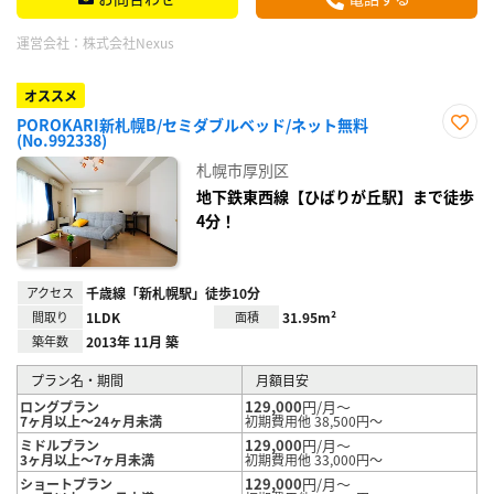
運営会社：
株式会社Nexus
オススメ
POROKARI新札幌B/セミダブルベッド/ネット無料
(No.992338)
お気
に入
札幌市厚別区
り登
録
地下鉄東西線【ひばりが丘駅】まで徒歩
4分！
アクセス
千歳線「新札幌駅」徒歩10分
間取り
1LDK
面積
31.95m²
築年数
2013年 11月 築
プラン名・期間
月額目安
129,000
円/月～
ロングプラン
7ヶ月以上～24ヶ月未満
初期費用他 38,500円～
129,000
円/月～
ミドルプラン
3ヶ月以上～7ヶ月未満
初期費用他 33,000円～
129,000
円/月～
ショートプラン