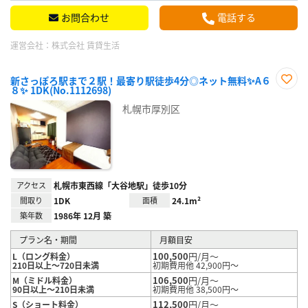
お問合わせ
電話する
運営会社：
株式会社 賃貸生活
新さっぽろ駅まで２駅！最寄り駅徒歩4分◎ネット無料✨A６
８✨ 1DK(No.1112698)
お気
に入
札幌市厚別区
り登
録
アクセス
札幌市東西線「大谷地駅」徒歩10分
間取り
1DK
面積
24.1m²
築年数
1986年 12月 築
プラン名・期間
月額目安
100,500
円/月～
L（ロング料金）
210日以上～720日未満
初期費用他 42,900円～
106,500
円/月～
M（ミドル料金）
90日以上～210日未満
初期費用他 38,500円～
112,500
円/月～
S（ショート料金）