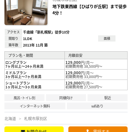
り登
録
地下鉄東西線【ひばりが丘駅】まで徒歩
4分！
アクセス
千歳線「新札幌駅」徒歩10分
間取り
1LDK
面積
築年数
2013年 11月 築
プラン名・期間
月額目安
129,000
円/月～
ロングプラン
7ヶ月以上～24ヶ月未満
初期費用他 38,500円～
129,000
円/月～
ミドルプラン
3ヶ月以上～7ヶ月未満
初期費用他 33,000円～
129,000
円/月～
ショートプラン
1ヶ月以上～3ヶ月未満
初期費用他 27,500円～
風呂･トイレ別
同棲向け
駅近
インターネット無料
wifiあり
北海道
札幌市厚別区
お問合わせ
電話する