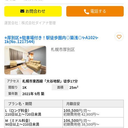
お問合わせ
電話する
運営会社：
株式会社ダイアナ管理
⭐厚別区⭐駐車場付き！駅徒歩圏内◎築浅◎✨A102✨
1k(No.1217544)
お気
に入
札幌市厚別区
り登
録
アクセス
札幌市東西線「大谷地駅」徒歩17分
間取り
1K
面積
25m²
築年数
2021年 9月 築
プラン名・期間
月額目安
100,500
円/月～
L（ロング料金）
210日以上～720日未満
初期費用他 42,900円～
106,500
円/月～
M（ミドル料金）
90日以上～210日未満
初期費用他 38,500円～