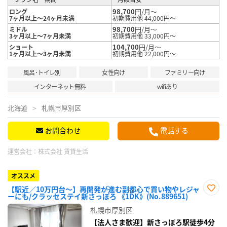
98,700
円/月～
ロング
7ヶ月以上～24ヶ月未満
初期費用他 44,000円～
98,700
円/月～
ミドル
3ヶ月以上～7ヶ月未満
初期費用他 33,000円～
104,700
円/月～
ショート
1ヶ月以上～3ヶ月未満
初期費用他 22,000円～
風呂･トイレ別
女性向け
ファミリー向け
インターネット無料
wifiあり
北海道
札幌市厚別区
お問合わせ
電話する
運営会社：
株式会社 賃貸生活
オススメ
【駅近／10万円台～】再開発が進む副都心で買い物やレジャ
ーにも/クラッセステイ新さっぽろ 《1DK》(No.889651)
お気
に入
札幌市厚別区
り登
録
【法人さま歓迎】新さっぽろ駅徒歩4分