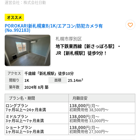
運営会社：
株式会社日動
オススメ
POROKARI新札幌東B/1K/エアコン/防犯カメラ有
(No.992183)
お気
に入
札幌市厚別区
り登
録
地下鉄東西線【新さっぽろ駅】・
JR【新札幌駅】徒歩9分！
アクセス
千歳線「新札幌駅」徒歩10分
間取り
1K
面積
25.14m²
築年数
2024年 8月 築
プラン名・期間
月額目安
138,000
円/月～
ロングプラン
7ヶ月以上～24ヶ月未満
初期費用他 38,500円～
138,000
円/月～
ミドルプラン
3ヶ月以上～7ヶ月未満
初期費用他 33,000円～
138,000
円/月～
ショートプラン
1ヶ月以上～3ヶ月未満
初期費用他 27,500円～