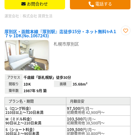
お問合わせ
電話する
運営会社：
株式会社 賃貸生活
厚別区・函館本線『厚別駅』迄徒歩15分・ネット無料✨A１
７✨ 1DK(No.1067243)
お気
に入
札幌市厚別区
り登
録
アクセス
千歳線「新札幌駅」徒歩30分
間取り
1DK
面積
35.68m²
築年数
1987年 9月 築
プラン名・期間
月額目安
97,500
円/月～
L（ロング料金）
210日以上～720日未満
初期費用他 42,900円～
103,500
円/月～
M（ミドル料金）
90日以上～210日未満
初期費用他 38,500円～
109,500
円/月～
S（ショート料金）
30日以上～90日未満
初期費用他 30,800円～