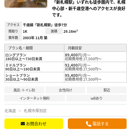
「新札幌駅」いずれも徒歩圏内で、札幌
中心部・新千歳空港へのアクセスが良好
です。
アクセス
千歳線「新札幌駅」徒歩7分
間取り
1K
面積
29.16m²
築年数
2003年 11月 築
プラン名・期間
月額目安
89,400
円/月～
ロングプラン
180日以上～730日未満
初期費用他 27,500円～
92,400
円/月～
ミドルプラン
90日以上～180日未満
初期費用他 27,500円～
95,400
円/月～
ショートプラン
30日以上～90日未満
初期費用他 27,500円～
風呂･トイレ別
女性向け
駅近
インターネット無料
wifiあり
北海道
札幌市厚別区
お問合わせ
電話する