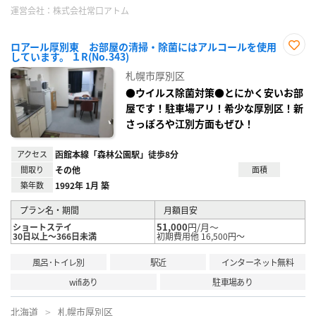
運営会社：
株式会社常口アトム
ロアール厚別東 お部屋の清掃・除菌にはアルコールを使用
しています。 １R(No.343)
お気
に入
札幌市厚別区
り登
録
●ウイルス除菌対策●とにかく安いお部
屋です！駐車場アリ！希少な厚別区！新
さっぽろや江別方面もぜひ！
アクセス
函館本線「森林公園駅」徒歩8分
間取り
その他
面積
築年数
1992年 1月 築
プラン名・期間
月額目安
51,000
円/月～
ショートステイ
30日以上～366日未満
初期費用他 16,500円～
風呂･トイレ別
駅近
インターネット無料
wifiあり
駐車場あり
北海道
札幌市厚別区