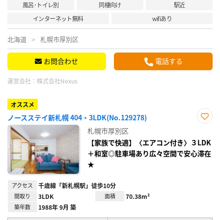
風呂･トイレ別
同棲向け
駅近
インターネット無料
wifiあり
北海道
札幌市厚別区
お問合わせ
電話する
運営会社：
株式会社Nexus
オススメ
ノースステイ新札幌 404・3LDK(No.129278)
お気
札幌市厚別区
に入
り登
【家族で快適】〈エアコン付き〉３LDK
録
＋和室◎駐車場あり広々空間で安心滞在
★
アクセス
千歳線「新札幌駅」徒歩10分
間取り
3LDK
面積
70.38m²
築年数
1988年 9月 築