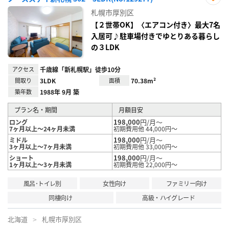
お気
札幌市厚別区
に入
り登
【２世帯OK】〈エアコン付き〉最大7名
録
入居可♪駐車場付きでゆとりある暮らし
の３LDK
アクセス
千歳線「新札幌駅」徒歩10分
間取り
3LDK
面積
70.38m²
築年数
1988年 9月 築
プラン名・期間
月額目安
198,000
円/月～
ロング
7ヶ月以上～24ヶ月未満
初期費用他 44,000円～
198,000
円/月～
ミドル
3ヶ月以上～7ヶ月未満
初期費用他 33,000円～
198,000
円/月～
ショート
1ヶ月以上～3ヶ月未満
初期費用他 22,000円～
風呂･トイレ別
女性向け
ファミリー向け
同棲向け
高級・ハイグレード
北海道
札幌市厚別区