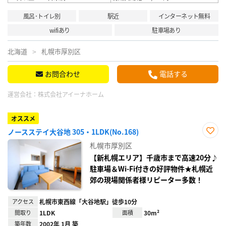
風呂･トイレ別
駅近
インターネット無料
wifiあり
駐車場あり
北海道
札幌市厚別区
お問合わせ
電話する
運営会社：
株式会社アイーナホーム
オススメ
ノースステイ大谷地 305・1LDK(No.168)
お気
札幌市厚別区
に入
り登
【新札幌エリア】千歳市まで高速20分♪
録
駐車場＆Wi-Fi付きの好評物件★札幌近
郊の現場関係者様リピーター多数！
アクセス
札幌市東西線「大谷地駅」徒歩10分
間取り
1LDK
面積
30m²
築年数
2002年 1月 築