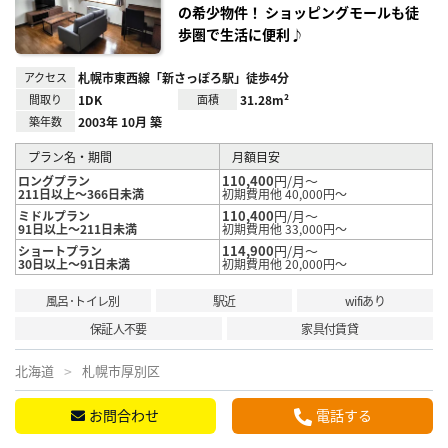
の希少物件！ ショッピングモールも徒
歩圏で生活に便利♪
アクセス
札幌市東西線「新さっぽろ駅」徒歩4分
間取り
1DK
面積
31.28m²
築年数
2003年 10月 築
プラン名・期間
月額目安
110,400
円/月～
ロングプラン
211日以上～366日未満
初期費用他 40,000円～
110,400
円/月～
ミドルプラン
91日以上～211日未満
初期費用他 33,000円～
114,900
円/月～
ショートプラン
30日以上～91日未満
初期費用他 20,000円～
風呂･トイレ別
駅近
wifiあり
保証人不要
家具付賃貸
北海道
札幌市厚別区
お問合わせ
電話する