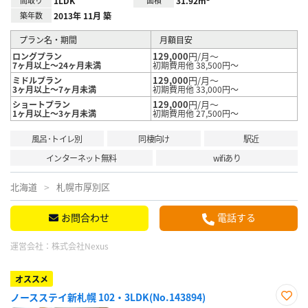
間取り
1LDK
面積
31.92m²
築年数
2013年 11月 築
プラン名・期間
月額目安
129,000
円/月～
ロングプラン
7ヶ月以上～24ヶ月未満
初期費用他 38,500円～
129,000
円/月～
ミドルプラン
3ヶ月以上～7ヶ月未満
初期費用他 33,000円～
129,000
円/月～
ショートプラン
1ヶ月以上～3ヶ月未満
初期費用他 27,500円～
風呂･トイレ別
同棲向け
駅近
インターネット無料
wifiあり
北海道
札幌市厚別区
お問合わせ
電話する
運営会社：
株式会社Nexus
オススメ
ノースステイ新札幌 102・3LDK(No.143894)