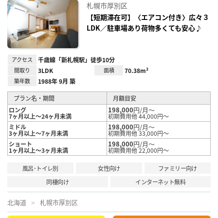
お気
札幌市厚別区
に入
り登
【短期滞在可】〈エアコン付き〉広々３
録
LDK／駐車場あり荷物多くても安心♪
アクセス
千歳線「新札幌駅」徒歩10分
間取り
3LDK
面積
70.38m²
築年数
1988年 9月 築
プラン名・期間
月額目安
198,000
円/月～
ロング
7ヶ月以上～24ヶ月未満
初期費用他 44,000円～
198,000
円/月～
ミドル
3ヶ月以上～7ヶ月未満
初期費用他 33,000円～
198,000
円/月～
ショート
1ヶ月以上～3ヶ月未満
初期費用他 22,000円～
風呂･トイレ別
女性向け
ファミリー向け
同棲向け
インターネット無料
北海道
札幌市厚別区