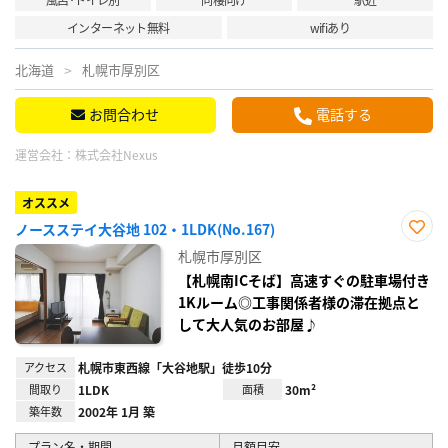
インターネット無料
wifiあり
北海道
札幌市厚別区
お問合わせ
電話する
運営会社：
株式会社Nexus
オススメ
ノースステイ大谷地 102・1LDK(No.167)
お気
札幌市厚別区
に入
り登
【札幌南ICそば】高速すぐの駐車場付き
録
1Kルーム◎工事関係者様の滞在拠点と
して大人気のお部屋♪
アクセス
札幌市東西線「大谷地駅」徒歩10分
間取り
1LDK
面積
30m²
築年数
2002年 1月 築
プラン名・期間
月額目安