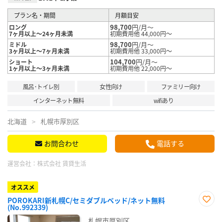
プラン名・期間
月額目安
98,700
円/月～
ロング
7ヶ月以上～24ヶ月未満
初期費用他 44,000円～
98,700
円/月～
ミドル
3ヶ月以上～7ヶ月未満
初期費用他 33,000円～
104,700
円/月～
ショート
1ヶ月以上～3ヶ月未満
初期費用他 22,000円～
風呂･トイレ別
女性向け
ファミリー向け
インターネット無料
wifiあり
北海道
札幌市厚別区
お問合わせ
電話する
運営会社：
株式会社 賃貸生活
オススメ
POROKARI新札幌C/セミダブルベッド/ネット無料
(No.992339)
お気
に入
札幌市厚別区