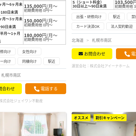
103,500
S（ショート料金）
ヶ月～6ヶ月未
135,000
円/月～
30日以上～90日未満
初期費用他 3
初期費用他 0円～
180日未満
出張・研修向け
駅近
禁
ヶ月～3ヶ月未
150,000
円/月～
初期費用他 0円～
カード決済OK
法人契約歓迎
～90日未満
半月～1ヶ月
180,000
円/月～
初期費用他 0円～
北海道
札幌市南区
満
研修向け
女性向け
お問合わせ
電
リー向け
同棲向け
駅近
運営会社：
株式会社アイーナホーム
札幌市南区
問合わせ
電話する
株式会社ジェイワン不動産
オススメ
割引キャンペーン