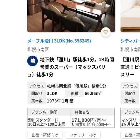
お気
メープル澄川 3LDK(No.356249)
シティパーク
に入
り登
札幌市南区
札幌市南
録
地下鉄「澄川」駅徒歩1分。24時間
【澄川駅
営業のスーパー（マックスバリ
直通！ビ
ュ）徒歩1分
スリー
札幌市南北線「澄川駅」徒歩1分
アクセス
アクセス
3LDK
66.96m²
間取り
面積
間取り
1973年 1月 築
築年数
築年数
プラン名・期間
月額目安
プラン名
171,000
円/月～
澄川スタンダード
マンスリー
30日以上～180日未満
1ヶ月以上
初期費用他 77,000円～
出張・研修向け
ファミリー向け
出張・