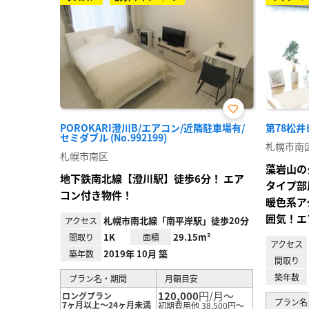
お気
POROKARI澄川B/エアコン/近隣駐車場有/
第78松井ビ
に入
セミダブル (No.992199)
り登
札幌市南
録
札幌市南区
藻岩山の
地下鉄南北線【澄川駅】徒歩6分！ エア
タイプ部
コン付き物件！
暖色系ア
囲気！エ
札幌市南北線「南平岸駅」徒歩20分
アクセス
1K
29.15m²
間取り
面積
アクセス
2019年 10月 築
築年数
間取り
築年数
プラン名・期間
月額目安
120,000
円/月～
ロングプラン
プラン名
7ヶ月以上～24ヶ月未満
初期費用他 38,500円～