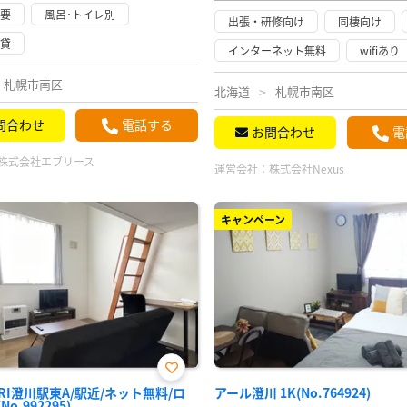
不要
風呂･トイレ別
出張・研修向け
同棲向け
賃貸
インターネット無料
wifiあり
札幌市南区
北海道
札幌市南区
問合わせ
電話する
お問合わせ
電
株式会社エブリース
運営会社：
株式会社Nexus
キャンペーン
お気
ARI澄川駅東A/駅近/ネット無料/ロ
アール澄川 1K(No.764924)
に入
o.992295)