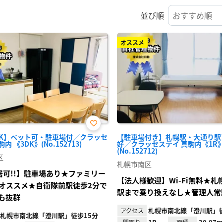
並び順
オススメ
お気
DK】ペット可・駐車場付／クラッセ
【駐車場付き】札幌駅・大通り駅
に入
内 《3DK》(No.152713)
好／クラッセステイ 真駒内《1R
り登
(No.152712)
録
区
札幌市南区
居可!!】駐車場あり★ファミリー
【法人様歓迎】Wi-Fi無料★
オススメ★自衛隊前駅徒歩2分で
駅まで乗り換えなし★管理人常
も抜群
札幌市南北線「澄川駅」徒
アクセス
札幌市南北線「澄川駅」徒歩15分