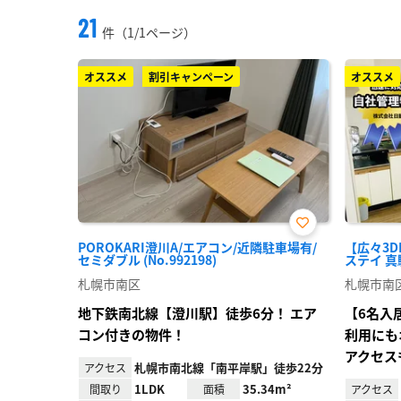
21
件（1/1ページ）
オススメ
割引キャンペーン
オススメ
お気
POROKARI澄川A/エアコン/近隣駐車場有/
【広々3
に入
セミダブル (No.992198)
ステイ 真駒
り登
録
札幌市南区
札幌市南
地下鉄南北線【澄川駅】徒歩6分！ エア
【6名入
コン付きの物件！
利用にも
アクセス
札幌市南北線「南平岸駅」徒歩22分
アクセス
1LDK
35.34m²
間取り
面積
アクセス