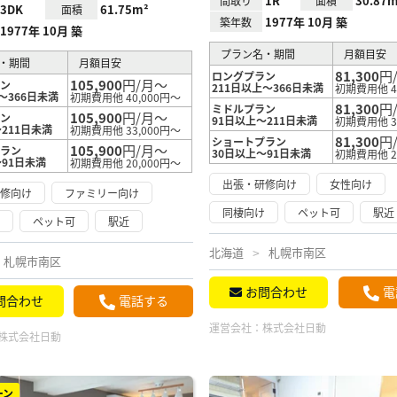
1R
30.87m
間取り
面積
3DK
61.75m²
面積
1977年 10月 築
築年数
1977年 10月 築
プラン名・期間
月額目安
・期間
月額目安
81,300
円
ロングプラン
105,900
円/月～
ラン
211日以上～366日未満
初期費用他 4
～366日未満
初期費用他 40,000円～
81,300
円
ミドルプラン
105,900
円/月～
ラン
91日以上～211日未満
初期費用他 3
211日未満
初期費用他 33,000円～
81,300
円
ショートプラン
105,900
円/月～
プラン
30日以上～91日未満
初期費用他 2
～91日未満
初期費用他 20,000円～
出張・研修向け
女性向け
研修向け
ファミリー向け
同棲向け
ペット可
駅近
け
ペット可
駅近
北海道
札幌市南区
札幌市南区
お問合わせ
電
問合わせ
電話する
運営会社：
株式会社日動
株式会社日動
ーン