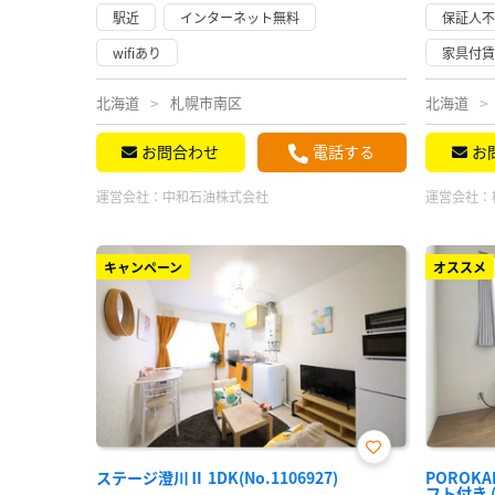
駅近
インターネット無料
保証人
wifiあり
家具付
北海道
札幌市南区
北海道
お問合わせ
電話する
お
運営会社：
中和石油株式会社
運営会社：
キャンペーン
オススメ
お気
ステージ澄川Ⅱ 1DK(No.1106927)
POROK
に入
フト付き (N