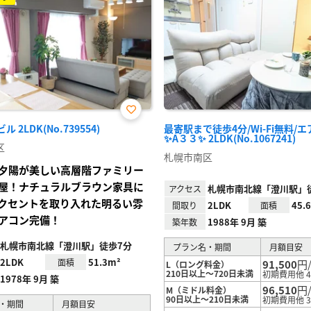
お気
ル 2LDK(No.739554)
最寄駅まで徒歩4分/Wi-Fi無料/
に入
✨A３３✨ 2LDK(No.1067241)
り登
区
録
札幌市南区
夕陽が美しい高層階ファミリー
屋！ナチュラルブラウン家具に
札幌市南北線「澄川駅」
アクセス
クセントを取り入れた明るい雰
2LDK
45.
間取り
面積
アコン完備！
1988年 9月 築
築年数
札幌市南北線「澄川駅」徒歩7分
プラン名・期間
月額目安
2LDK
51.3m²
面積
91,500
円
L（ロング料金）
210日以上～720日未満
初期費用他 4
1978年 9月 築
96,510
円
M（ミドル料金）
90日以上～210日未満
初期費用他 3
・期間
月額目安