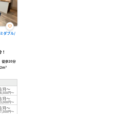
お気
セミダブル/
に入
り登
録
分！
徒歩20分
52m²
円/月～
8,500円～
円/月～
3,000円～
円/月～
7,500円～