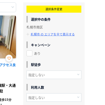
選択条件変更
選択中の条件
札幌市南区
札幌市 の エリアを全て表示する
キャンペーン
あり
お気
駅徒歩
アクセス良
に入
》
り登
録
札幌駅・大通
利用人数
駐
歩15分