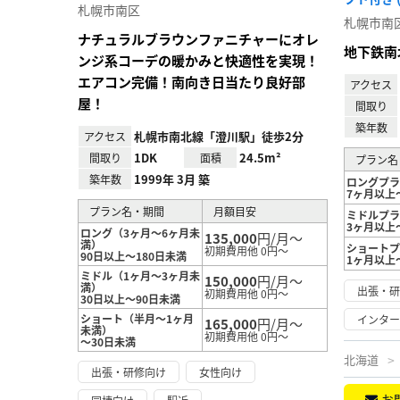
り登
札幌市南区
録
札幌市南
ナチュラルブラウンファニチャーにオレ
地下鉄南
ンジ系コーデの暖かみと快適性を実現！
エアコン完備！南向き日当たり良好部
アクセス
屋！
間取り
築年数
札幌市南北線「澄川駅」徒歩2分
アクセス
1DK
24.5m²
間取り
面積
プラン名
1999年 3月 築
築年数
ロングプ
7ヶ月以上
プラン名・期間
月額目安
ミドルプ
3ヶ月以上
ロング（3ヶ月～6ヶ月未
135,000
円/月～
満）
ショート
初期費用他 0円～
90日以上～180日未満
1ヶ月以上
ミドル（1ヶ月～3ヶ月未
150,000
円/月～
満）
出張・
初期費用他 0円～
30日以上～90日未満
ショート（半月～1ヶ月
インタ
165,000
円/月～
未満）
初期費用他 0円～
～30日未満
北海道
出張・研修向け
女性向け
お