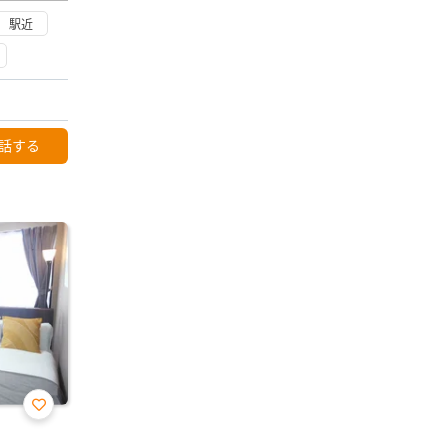
駅近
話する
お気
に入