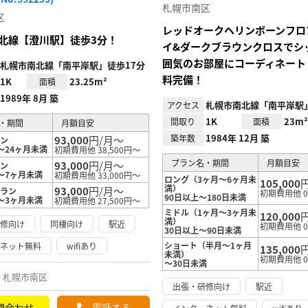
り登
札幌市南区
録
区
レッドオークヘリンボーンフロ
北線【澄川駅】徒歩3分！
イ&ダークブラウンクロスでシ
囲気のお部屋にコーディネート！W
札幌市南北線「南平岸駅」徒歩17分
料完備！
1K
23.25m²
面積
1989年 8月 築
札幌市南北線「南平岸駅」
アクセス
1K
23m²
間取り
面積
・期間
月額目安
1984年 12月 築
築年数
93,000
円/月～
ラン
～24ヶ月未満
初期費用他 38,500円～
プラン名・期間
月額目安
93,000
円/月～
ラン
～7ヶ月未満
初期費用他 33,000円～
ロング（3ヶ月～6ヶ月未
105,000
満）
93,000
円/月～
プラン
初期費用他 
90日以上～180日未満
～3ヶ月未満
初期費用他 27,500円～
ミドル（1ヶ月～3ヶ月未
120,000
満）
研修向け
同棲向け
駅近
初期費用他 
30日以上～90日未満
ショート（半月～1ヶ月
ーネット無料
wifiあり
135,000
未満）
初期費用他 
～30日未満
札幌市南区
出張・研修向け
駅近
問合わせ
電話する