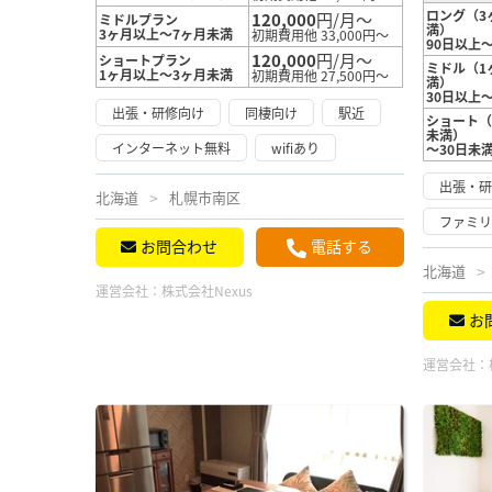
ロング（3
120,000
円/月～
ミドルプラン
満）
3ヶ月以上～7ヶ月未満
初期費用他 33,000円～
90日以上～
120,000
円/月～
ショートプラン
ミドル（1
1ヶ月以上～3ヶ月未満
初期費用他 27,500円～
満）
30日以上
出張・研修向け
同棲向け
駅近
ショート（
未満）
インターネット無料
wifiあり
～30日未
出張・
北海道
札幌市南区
ファミ
お問合わせ
電話する
北海道
運営会社：
株式会社Nexus
お
運営会社：