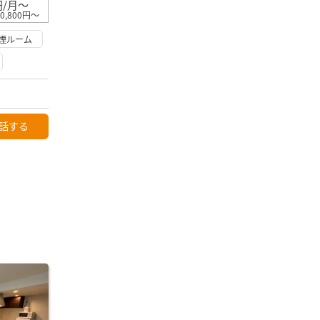
円/月～
0,800円～
煙ルーム
話する