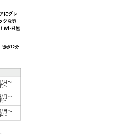
り登
録
アにグレ
ックな雰
i-Fi無
徒歩12分
円/月～
0円～
円/月～
0円～
円/月～
0円～