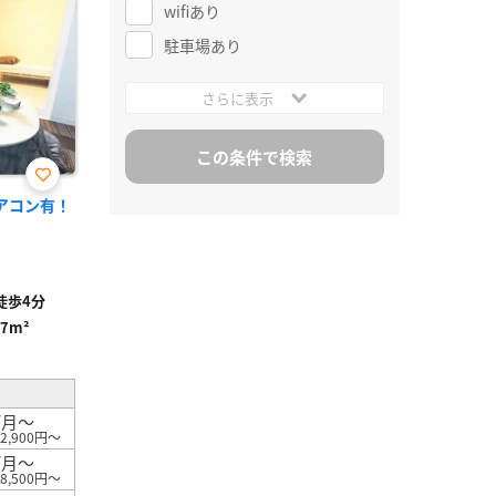
wifiあり
駐車場あり
さらに表示
お気
エアコン有！
に入
り登
録
徒歩4分
67m²
/月～
2,900円～
/月～
8,500円～