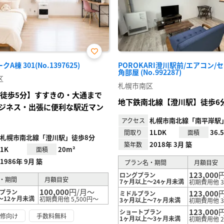
お気
A棟 301(No.1397625)
POROKARI澄川駅前/エアコン/
に入
角部屋 (No.992287)
り登
区
録
札幌市南区
 徒歩5分】すすきの・大通まで
地下鉄南北線【澄川駅】徒歩6
ジネス・出張に便利な駅近マン
札幌市南北線「南平岸駅」
アクセス
1LDK
36.
間取り
面積
札幌市南北線「澄川駅」徒歩8分
2018年 3月 築
築年数
1K
20m²
面積
1986年 9月 築
プラン名・期間
月額目安
123,000
ロングプラン
・期間
月額目安
7ヶ月以上～24ヶ月未満
初期費用他 3
100,000
円/月～
プラン
123,000
ミドルプラン
～12ヶ月未満
初期費用他 5,500円～
3ヶ月以上～7ヶ月未満
初期費用他 3
123,000
ショートプラン
研修向け
手数料無料
1ヶ月以上～3ヶ月未満
初期費用他 2