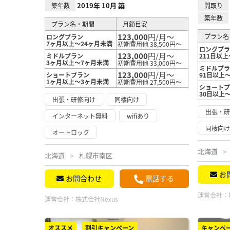
2019年 10月 築
築年数
間取り
築年数
プラン名・期間
月額目安
123,000
円/月～
プラン名
ロングプラン
7ヶ月以上～24ヶ月未満
初期費用他 38,500円～
ロングプ
123,000
円/月～
ミドルプラン
211日以上
3ヶ月以上～7ヶ月未満
初期費用他 33,000円～
ミドルプ
123,000
円/月～
ショートプラン
91日以上～
1ヶ月以上～3ヶ月未満
初期費用他 27,500円～
ショート
30日以上
出張・研修向け
同棲向け
出張・
インターネット無料
wifiあり
同棲向
オートロック
北海道
北海道
札幌市南区
お
お問合わせ
電話する
運営会社：
運営会社：
株式会社Nexus
オススメ
割引キャンペーン
キャンペ