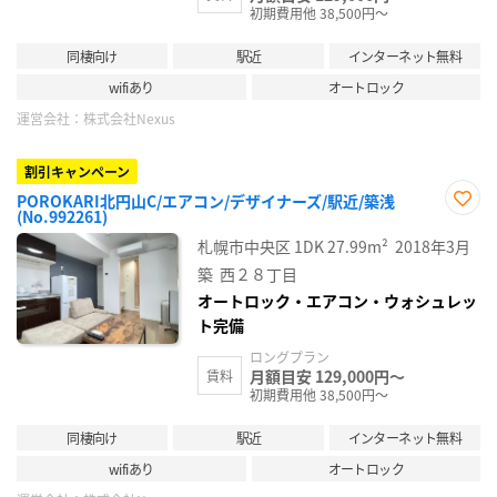
初期費用他 38,500円～
同棲向け
駅近
インターネット無料
wifiあり
オートロック
運営会社：
株式会社Nexus
割引キャンペーン
POROKARI北円山C/エアコン/デザイナーズ/駅近/築浅
(No.992261)
お気
に入
札幌市中央区
1DK
27.99m²
2018年3月
り登
録
築
西２８丁目
オートロック・エアコン・ウォシュレッ
ト完備
ロングプラン
月額目安 129,000円～
賃料
初期費用他 38,500円～
同棲向け
駅近
インターネット無料
wifiあり
オートロック