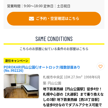
営業時間：9:00～18:00 定休日：土日祝日
ご予約・空室確認はこちら
SAME CONDITIONS
こちらのお部屋に似ている条件のお部屋はこちら
割引キャンペーン
POROKARI円山公園C/オートロック/複数部屋あり
(No.992226)
お気
に入
札幌市中央区
1DK
27.9m²
1998年6月
り登
録
築
円山公園
地下鉄東西線【円山公園駅】徒歩4分！
札幌中心部の【大通駅】まで乗り換えな
しの3駅! 地下鉄東西線【西18丁目駅】
も徒歩8分なのでダブルアクセス可能で