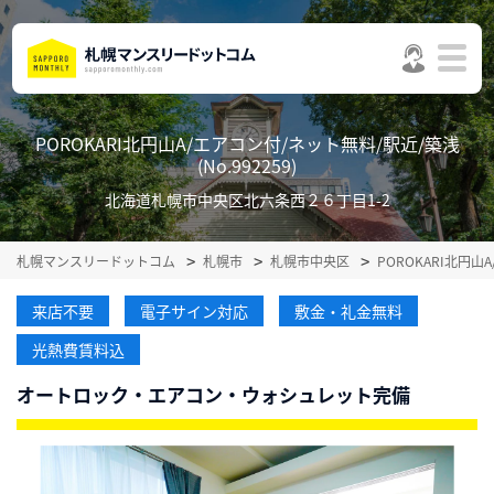
POROKARI北円山A/エアコン付/ネット無料/駅近/築浅
(No.992259)
北海道札幌市中央区北六条西２６丁目1-2
札幌マンスリードットコム
札幌市
札幌市中央区
POROKARI北円
来店不要
電子サイン対応
敷金・礼金無料
光熱費賃料込
オートロック・エアコン・ウォシュレット完備