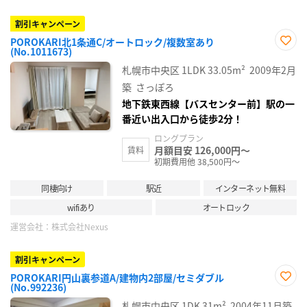
割引キャンペーン
POROKARI北1条通C/オートロック/複数室あり
(No.1011673)
お気
に入
札幌市中央区
1LDK
33.05m²
2009年2月
り登
録
築
さっぽろ
地下鉄東西線【バスセンター前】駅の一
番近い出入口から徒歩2分！
ロングプラン
月額目安 126,000円～
賃料
初期費用他 38,500円～
同棲向け
駅近
インターネット無料
wifiあり
オートロック
運営会社：
株式会社Nexus
割引キャンペーン
POROKARI円山裏参道A/建物内2部屋/セミダブル
(No.992236)
お気
に入
札幌市中央区
1DK
31m²
2004年11月築