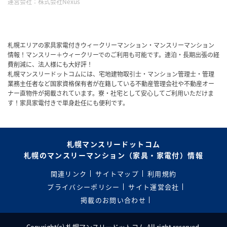
運営会社：
株式会社Nexus
札幌エリアの家具家電付きウィークリーマンション・マンスリーマンション
情報！マンスリー＋ウィークリーでのご利用も可能です。連泊・長期出張の経
費削減に、法人様にも大好評！
札幌マンスリードットコムには、宅地建物取引士・マンション管理士・管理
業務主任者など国家資格保有者が在籍している不動産管理会社や不動産オー
ナー直物件が掲載されています。寮・社宅として安心してご利用いただけま
す！家具家電付きで単身赴任にも便利です。
札幌マンスリードットコム
札幌のマンスリーマンション（家具・家電付）情報
関連リンク
サイトマップ
利用規約
プライバシーポリシー
サイト運営会社
掲載のお問い合わせ
Copyright(c) 札幌マンスリードットコム.All right reserved.