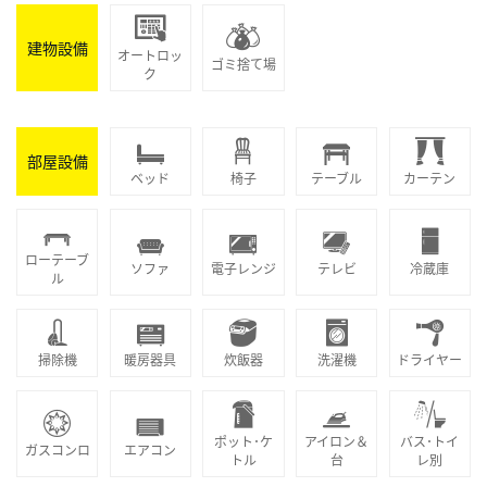
建物設備
オートロッ
ゴミ捨て場
ク
部屋設備
ベッド
椅子
テーブル
カーテン
ローテーブ
ソファ
電子レンジ
テレビ
冷蔵庫
ル
掃除機
暖房器具
炊飯器
洗濯機
ドライヤー
ポット･ケ
アイロン＆
バス･トイ
ガスコンロ
エアコン
トル
台
レ別