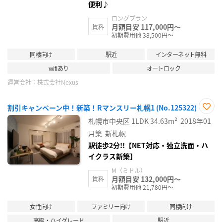
便利♪
ロングプラン
月額目安 117,000円～
賃料
初期費用他 38,500円～
同棲向け
駅近
インターネット無料
wifiあり
オートロック
運営会社：
株式会社Nexus
割引キャンペーン中！新築！Rマンスリー札幌1 (No.125322)
お気
札幌市中央区
1LDK
34.63m²
2018年01
に入
り登
月築
新札幌
録
駅徒歩2分!!【NET対応・独立洗面・ハ
イクラス新築】
M（ミドル）
月額目安 132,000円～
賃料
初期費用他 21,780円～
女性向け
ファミリー向け
同棲向け
高級・ハイグレード
駅近