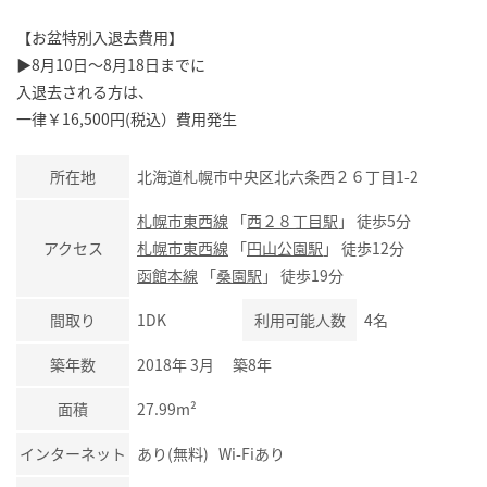
【お盆特別入退去費用】
▶8月10日～8月18日までに
入退去される方は、
一律￥16,500円(税込）費用発生
所在地
北海道札幌市中央区北六条西２６丁目1-2
札幌市東西線
「
西２８丁目駅
」 徒歩5分
アクセス
札幌市東西線
「
円山公園駅
」 徒歩12分
函館本線
「
桑園駅
」 徒歩19分
間取り
1DK
利用可能人数
4名
築年数
2018年 3月 築8年
面積
27.99m²
インターネット
あり(無料) Wi-Fiあり