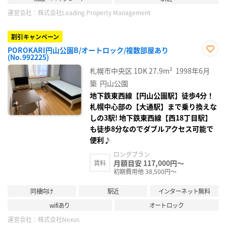
運営会社：
株式会社Leading Property Management
割引キャンペーン
POROKARI円山公園B/オートロック/複数部屋あり
(No.992225)
お気
に入
札幌市中央区
1DK
27.9m²
1998年6月
り登
録
築
円山公園
地下鉄東西線【円山公園駅】徒歩4分！
札幌中心部の【大通駅】まで乗り換えな
しの3駅! 地下鉄東西線【西18丁目駅】
も徒歩8分なのでダブルアクセス可能で
便利♪
ロングプラン
月額目安 117,000円～
賃料
初期費用他 38,500円～
同棲向け
駅近
インターネット無料
wifiあり
オートロック
運営会社：
株式会社Nexus