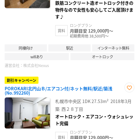
鉄筋コンクリート造オートロック付きの
物件なので女性も安心してご入居頂けま
す♪
ロングプラン
月額目安 129,000円～
賃料
初期費用他 38,500円～
同棲向け
駅近
インターネット無料
wifiあり
オートロック
運営会社：
株式会社Nexus
割引キャンペーン
POROKARI北円山Ｂ/エアコン付/ネット無料/駅近/築浅
(No.992260)
お気
に入
札幌市中央区
1DK
27.53m²
2018年3月
り登
録
築
西２８丁目
オートロック・エアコン・ウォシュレッ
ト完備
ロングプラン
月額目安 129,000円～
賃料