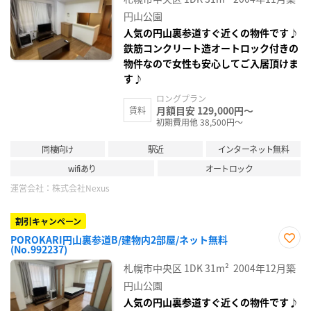
り登
録
円山公園
人気の円山裏参道すぐ近くの物件です♪
鉄筋コンクリート造オートロック付きの
物件なので女性も安心してご入居頂けま
す♪
ロングプラン
月額目安 129,000円～
賃料
初期費用他 38,500円～
同棲向け
駅近
インターネット無料
wifiあり
オートロック
運営会社：
株式会社Nexus
割引キャンペーン
POROKARI円山裏参道B/建物内2部屋/ネット無料
(No.992237)
お気
に入
札幌市中央区
1DK
31m²
2004年12月築
り登
録
円山公園
人気の円山裏参道すぐ近くの物件です♪