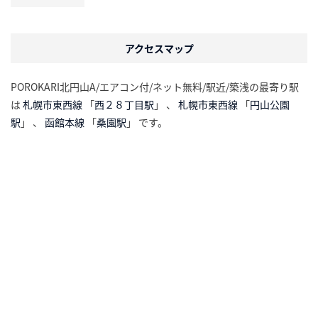
アクセスマップ
POROKARI北円山A/エアコン付/ネット無料/駅近/築浅の最寄り駅
は
札幌市東西線
「
西２８丁目駅
」 、
札幌市東西線
「
円山公園
駅
」 、
函館本線
「
桑園駅
」 です。