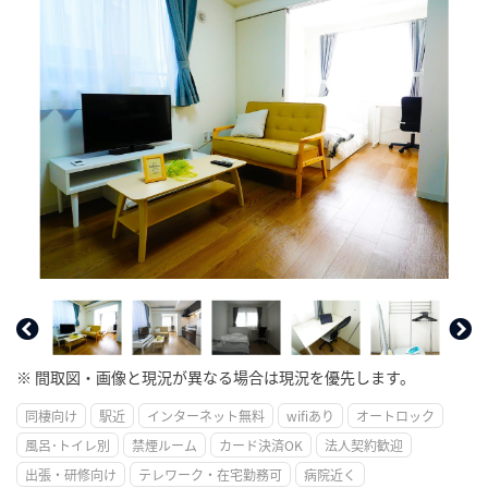
※ 間取図・画像と現況が異なる場合は現況を優先します。
同棲向け
駅近
インターネット無料
wifiあり
オートロック
風呂･トイレ別
禁煙ルーム
カード決済OK
法人契約歓迎
出張・研修向け
テレワーク・在宅勤務可
病院近く