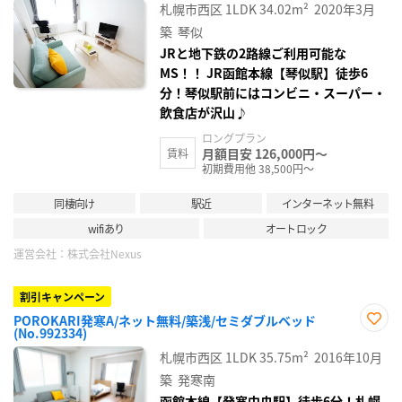
に入
札幌市西区
1LDK
34.02m²
2020年3月
り登
録
築
琴似
JRと地下鉄の2路線ご利用可能な
MS！！ JR函館本線【琴似駅】徒歩6
分！琴似駅前にはコンビニ・スーパー・
飲食店が沢山♪
ロングプラン
月額目安 126,000円～
賃料
初期費用他 38,500円～
同棲向け
駅近
インターネット無料
wifiあり
オートロック
運営会社：
株式会社Nexus
割引キャンペーン
POROKARI発寒A/ネット無料/築浅/セミダブルベッド
(No.992334)
お気
に入
札幌市西区
1LDK
35.75m²
2016年10月
り登
録
築
発寒南
函館本線【発寒中央駅】徒歩6分！札幌