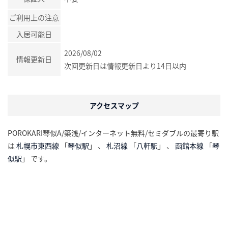
ご利用上の注意
入居可能日
2026/08/02
情報更新日
次回更新日は情報更新日より14日以内
アクセスマップ
POROKARI琴似A/築浅/インターネット無料/セミダブルの最寄り駅
は
札幌市東西線
「
琴似駅
」 、
札沼線
「
八軒駅
」 、
函館本線
「
琴
似駅
」 です。