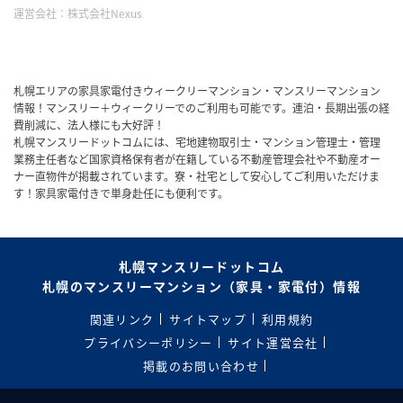
運営会社：
株式会社Nexus
札幌エリアの家具家電付きウィークリーマンション・マンスリーマンション
情報！マンスリー＋ウィークリーでのご利用も可能です。連泊・長期出張の経
費削減に、法人様にも大好評！
札幌マンスリードットコムには、宅地建物取引士・マンション管理士・管理
業務主任者など国家資格保有者が在籍している不動産管理会社や不動産オー
ナー直物件が掲載されています。寮・社宅として安心してご利用いただけま
す！家具家電付きで単身赴任にも便利です。
札幌マンスリードットコム
札幌のマンスリーマンション（家具・家電付）情報
関連リンク
サイトマップ
利用規約
プライバシーポリシー
サイト運営会社
掲載のお問い合わせ