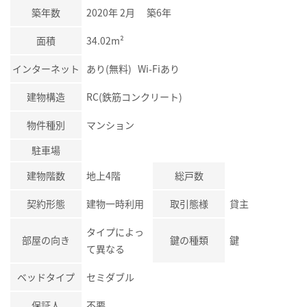
築年数
2020年 2月 築6年
面積
34.02m²
インターネット
あり(無料) Wi-Fiあり
建物構造
RC(鉄筋コンクリート)
物件種別
マンション
駐車場
建物階数
地上4階
総戸数
契約形態
建物一時利用
取引態様
貸主
タイプによっ
部屋の向き
鍵の種類
鍵
て異なる
ベッドタイプ
セミダブル
保証人
不要