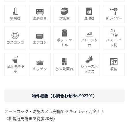
掃除機
暖房器具
炊飯器
洗濯機
ドライヤー
ポット･ケ
アイロン＆
バス･トイ
ガスコンロ
エアコン
トル
台
レ別
温水洗浄便
シューズボ
キッチン
独立洗面台
収納
座
ックス
物件概要（お問合わせNo.992201）
オートロック・防犯カメラ完備でセキュリティ万全！！
〈札幌競馬場まで徒歩20分〉