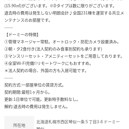
(15.90㎡)がございます。※Dタイプは数に限りがございます。
退去時の費用は発生しない明朗会計♪全国231棟を運営する共立メ
ンテナンスのお部屋です。
------
【ドーミーの特徴】
①管理マネージャー常駐。オートロック・防犯カメラ設置済み。
②朝・夕2食付き(法人契約のみ食事別契約も承ります)
③マンスリーセット・アメニティーセットをご用意しております。
④全室Wi-Fi完備!!リモートワークにもおすすめ。
＊法人契約の場合、外国の方も入居可能です。
------
契約方式:一部屋単位の賃貸方式。
契約期間:最短1ヶ月から。
更新:1日単位で可能。更新時手数料なし。
解約:退去時の費用は発生しません。
北海道札幌市西区琴似一条５丁目3-8 ドーミー
所在地
琴似