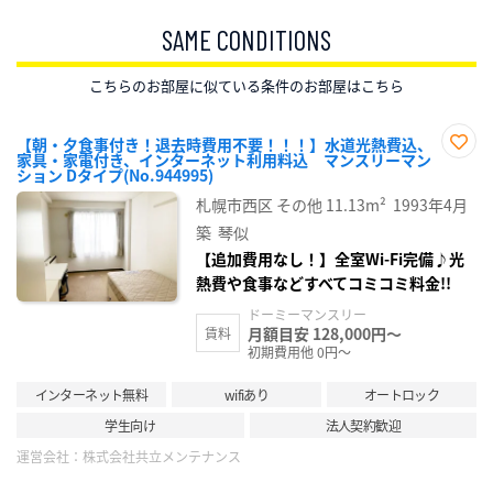
SAME CONDITIONS
こちらのお部屋に似ている条件のお部屋はこちら
【朝・夕食事付き！退去時費用不要！！！】水道光熱費込、
家具・家電付き、インターネット利用料込 マンスリーマン
お気
ション Dタイプ(No.944995)
に入
り登
札幌市西区
その他
11.13m²
1993年4月
録
築
琴似
【追加費用なし！】全室Wi-Fi完備♪光
熱費や食事などすべてコミコミ料金!!
ドーミーマンスリー
月額目安 128,000円～
賃料
初期費用他 0円～
インターネット無料
wifiあり
オートロック
学生向け
法人契約歓迎
運営会社：
株式会社共立メンテナンス