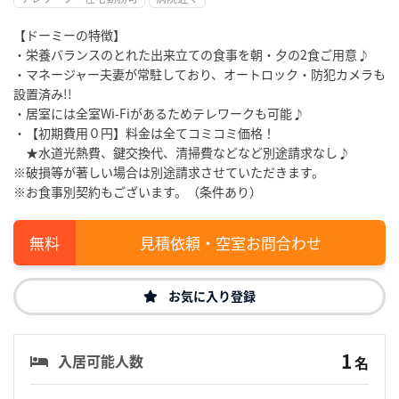
【ドーミーの特徴】
・栄養バランスのとれた出来立ての食事を朝・夕の2食ご用意♪
・マネージャー夫妻が常駐しており、オートロック・防犯カメラも
設置済み!!
・居室には全室Wi-Fiがあるためテレワークも可能♪
・【初期費用０円】料金は全てコミコミ価格！
★水道光熱費、鍵交換代、清掃費などなど別途請求なし♪
※破損等が著しい場合は別途請求させていただきます。
※お食事別契約もございます。（条件あり）
見積依頼・空室お問合わせ
お気に入り登録
1
入居可能人数
名