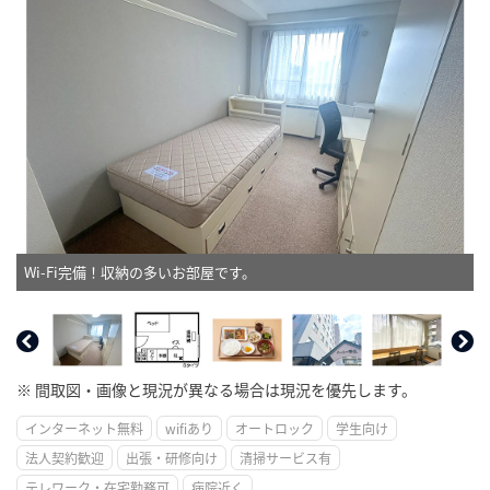
Wi-Fi完備！収納の多いお部屋です。
※ 間取図・画像と現況が異なる場合は現況を優先します。
インターネット無料
wifiあり
オートロック
学生向け
法人契約歓迎
出張・研修向け
清掃サービス有
テレワーク・在宅勤務可
病院近く