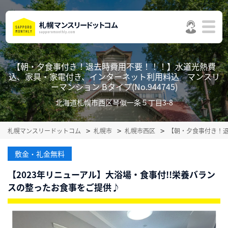
【朝・夕食事付き！退去時費用不要！！！】水道光熱費
込、家具・家電付き、インターネット利用料込 マンスリ
ーマンション Bタイプ(No.944745)
北海道札幌市西区琴似一条５丁目3-8
札幌マンスリードットコム
札幌市
札幌市西区
【朝・夕食事付き！
敷金・礼金無料
【2023年リニューアル】大浴場・食事付!!栄養バラン
スの整ったお食事をご提供♪