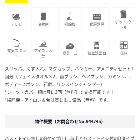
ポット･ケ
テレビ
冷蔵庫
掃除機
暖房器具
トル
電気スタン
アイロン＆
寝具一式
独立洗面台
収納
ド
台
スリッパ、くず入れ、マグカップ、ハンガー、アメニティセット1
回分（フェイスタオル×2、歯ブラシ、ヘアブラシ、カミソリ、、
ボディースポンジ、石鹸、リンスインシャンプー）
*シーツ・カバー類は月に3回【無料】で交換可能です！
*掃除機・アイロン＆台は貸し出し備品（無料）です。
物件概要（お問合わせNo.944745）
バス・トイレ無しのBタイプ(11.13㎡)とバス・トイレ付のDタイプ