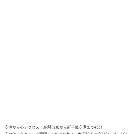
空港からのアクセス：JR琴似駅から新千歳空港まで45分
その他アクセス：主要駅までのアクセス：大通駅まで約11分、さっぽろ