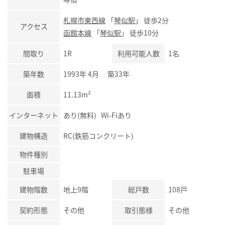
札幌市東西線
「
琴似駅
」 徒歩2分
アクセス
函館本線
「
琴似駅
」 徒歩10分
間取り
1R
利用可能人数
1名
築年数
1993年 4月 築33年
面積
11.13m²
インターネット
あり(無料) Wi-Fiあり
建物構造
RC(鉄筋コンクリート)
物件種別
駐車場
建物階数
地上9階
総戸数
108戸
契約形態
その他
取引態様
その他