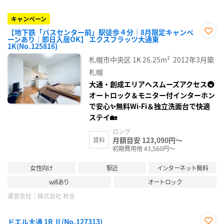
キャンペーン
【地下鉄「バスセンター前」駅徒歩４分｜8月限定キャンペ
ーンあり｜即日入居OK】 エクスフラッツ大通東
お気
1K(No.125816)
に入
り登
札幌市中央区
1K
26.25m²
2012年3月築
録
札幌
大通・創成エリアへスムーズアクセス🚇
オートロック＆モニター付インターホン
で安心✨無料Wi‑Fi＆独立洗面台で快適
ステイ🏡
ロング
月額目安 123,090円～
賃料
初期費用他 43,560円～
女性向け
駅近
インターネット無料
wifiあり
オートロック
運営会社：
株式会社 秋吉
ドエル大通 1R Ⅱ(No.127313)