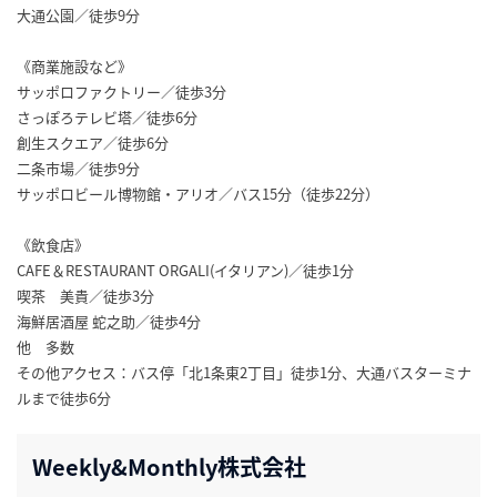
大通公園／徒歩9分
《商業施設など》
サッポロファクトリー／徒歩3分
さっぽろテレビ塔／徒歩6分
創生スクエア／徒歩6分
二条市場／徒歩9分
サッポロビール博物館・アリオ／バス15分（徒歩22分）
《飲食店》
CAFE＆RESTAURANT ORGALI(イタリアン)／徒歩1分
喫茶 美貴／徒歩3分
海鮮居酒屋 蛇之助／徒歩4分
他 多数
その他アクセス：バス停「北1条東2丁目」徒歩1分、大通バスターミナ
ルまで徒歩6分
Weekly&Monthly株式会社