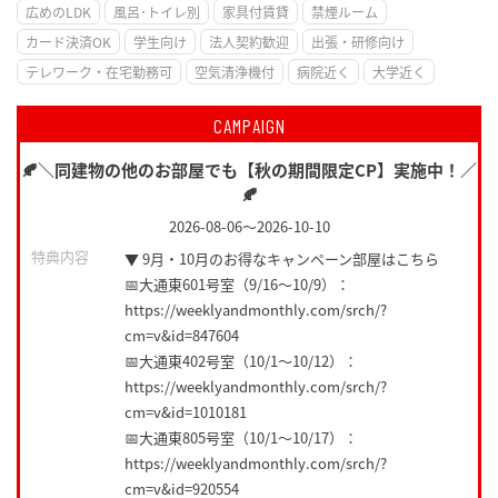
広めのLDK
風呂･トイレ別
家具付賃貸
禁煙ルーム
カード決済OK
学生向け
法人契約歓迎
出張・研修向け
テレワーク・在宅勤務可
空気清浄機付
病院近く
大学近く
CAMPAIGN
🍂＼同建物の他のお部屋でも【秋の期間限定CP】実施中！／
🍂
2026-08-06
～
2026-10-10
特典内容
▼ 9月・10月のお得なキャンペーン部屋はこちら
📅大通東601号室（9/16〜10/9）：
https://weeklyandmonthly.com/srch/?
cm=v&id=847604
📅大通東402号室（10/1〜10/12）：
https://weeklyandmonthly.com/srch/?
cm=v&id=1010181
📅大通東805号室（10/1〜10/17）：
https://weeklyandmonthly.com/srch/?
cm=v&id=920554