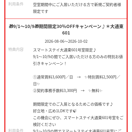
利用条件
空室期間中にご入居いただける方で新規ご契約者様
限定です
🎁9/1～10/9🎁期間限定30％OFFキャンペーン♪＊大通東
601
2026-08-06
～
2026-10-02
特典内容
スマートステイ大通東601号室限定♪
9/1～10/9の間でご入居いただける方のみの特別お値
引きキャンペーン！
①通常賃料3,600円／日 → ✨特別賃料2,500円／
日✨
②契約事務手数料3,300円 → ✨無料✨
期間限定でのご入居となるためこの価格です♪
好立地・広め1LDKです🍃
この機会にぜひ、スマートステイ大通東601号室をご
検討ください
利用条件
9/1～10/9の間でスマートステイ大通東601号室にご