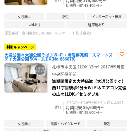
月額目安 115,500円～
賃料
初期費用他 48,400円～
女性向け
駅近
インターネット無料
wifiあり
駐車場あり
運営会社：
合同会社CLOUD9(アルファコート株式会社)
割引キャンペーン
大通公園＊大通公園そば♪Wi-Fi・冷暖房完備！スマートス
テイ大通公園 504・1LDK(No.866878)
お気
に入
札幌市中央区
1LDK
32m²
2017年9月築
り登
録
中央区役所前
🌺期間限定の大特価🌺【大通公園すぐ】
西11丁目駅歩4分★Wi-Fi＆エアコン完備
の広々1LDK／セミダブル
🍉7/27～8/16特別CP🍉大通公園504
月額目安 86,600円～
賃料
初期費用他 39,600円～
女性向け
高級・ハイグレード
駅近