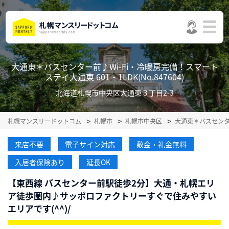
大通東＊バスセンター前♪Wi-Fi・冷暖房完備！スマート
ステイ大通東 601・1LDK(No.847604)
北海道札幌市中央区大通東３丁目2-3
札幌マンスリードットコム
札幌市
札幌市中央区
大通東＊バスセンタ
来店不要
電子サイン対応
敷金・礼金無料
入居者保険あり
延長OK
【東西線 バスセンター前駅徒歩2分】大通・札幌エリ
ア徒歩圏内♪サッポロファクトリーすぐで住みやすい
エリアです(^^)/