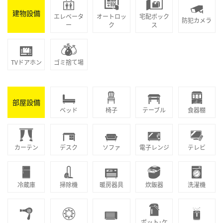
建物設備
エレベータ
オートロッ
宅配ボック
防犯カメラ
ー
ク
ス
TVドアホン
ゴミ捨て場
部屋設備
ベッド
椅子
テーブル
食器棚
カーテン
デスク
ソファ
電子レンジ
テレビ
冷蔵庫
掃除機
暖房器具
炊飯器
洗濯機
ポット･ケ