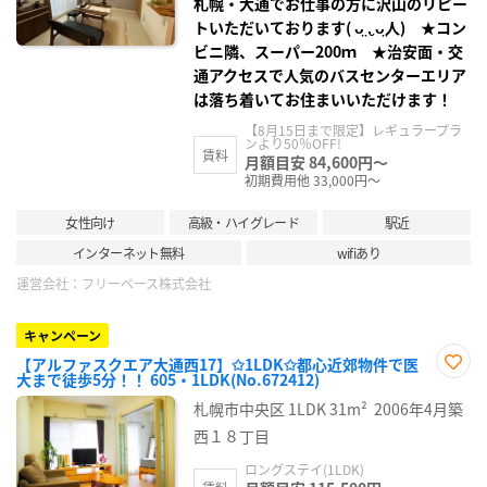
札幌・大通でお仕事の方に沢山のリピー
トいただいております( ᴗ̤ .̮ ᴗ̤人) ★コン
ビニ隣、スーパー200ｍ ★治安面・交
通アクセスで人気のバスセンターエリア
は落ち着いてお住まいいただけます！
【8月15日まで限定】レギュラープラ
ンより50％OFF!
賃料
月額目安 84,600円～
初期費用他 33,000円～
女性向け
高級・ハイグレード
駅近
インターネット無料
wifiあり
運営会社：
フリーベース株式会社
キャンペーン
【アルファスクエア大通西17】✩1LDK✩都心近郊物件で医
大まで徒歩5分！！ 605・1LDK(No.672412)
お気
に入
札幌市中央区
1LDK
31m²
2006年4月築
り登
録
西１８丁目
ロングステイ(1LDK)