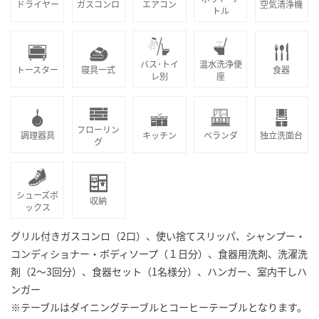
ドライヤー
ガスコンロ
エアコン
空気清浄機
トル
バス･トイ
温水洗浄便
トースター
寝具一式
食器
レ別
座
フローリン
調理器具
キッチン
ベランダ
独立洗面台
グ
シューズボ
収納
ックス
グリル付きガスコンロ（2口）、使い捨てスリッパ、シャンプー・
コンディショナー・ボディソープ（１日分）、食器用洗剤、洗濯洗
剤（2～3回分）、食器セット（1名様分）、ハンガー、室内干しハ
ンガー
※テーブルはダイニングテーブルとコーヒーテーブルとなります。