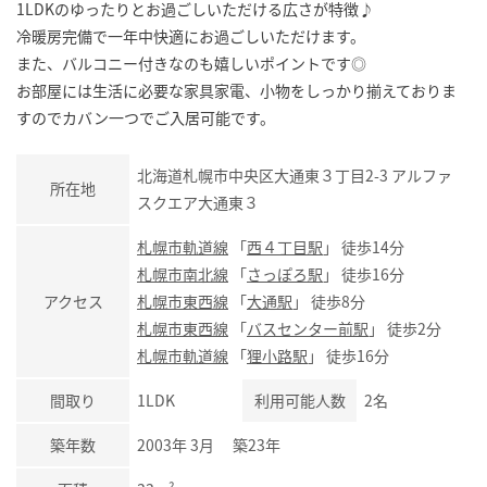
1LDKのゆったりとお過ごしいただける広さが特徴♪
冷暖房完備で一年中快適にお過ごしいただけます。
また、バルコニー付きなのも嬉しいポイントです◎
お部屋には生活に必要な家具家電、小物をしっかり揃えておりま
すのでカバン一つでご入居可能です。
北海道札幌市中央区大通東３丁目2-3 アルファ
所在地
スクエア大通東３
札幌市軌道線
「
西４丁目駅
」 徒歩14分
札幌市南北線
「
さっぽろ駅
」 徒歩16分
アクセス
札幌市東西線
「
大通駅
」 徒歩8分
札幌市東西線
「
バスセンター前駅
」 徒歩2分
札幌市軌道線
「
狸小路駅
」 徒歩16分
間取り
1LDK
利用可能人数
2名
築年数
2003年 3月 築23年