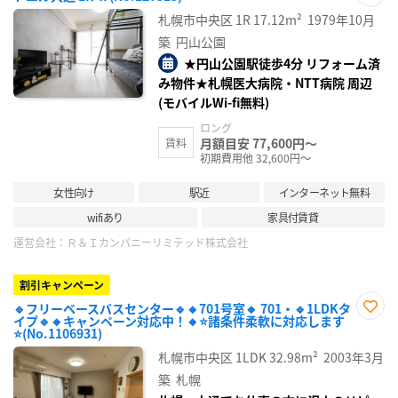
お気
札幌市中央区
1R
17.12m²
1979年10月
に入
り登
築
円山公園
録
★円山公園駅徒歩4分 リフォーム済
み物件★札幌医大病院・NTT病院 周辺
(モバイルWi-fi無料)
ロング
月額目安 77,600円～
賃料
初期費用他 32,600円～
女性向け
駅近
インターネット無料
wifiあり
家具付賃貸
運営会社：
Ｒ＆Ｉカンパニーリミテッド株式会社
割引キャンペーン
🔹フリーベースバスセンター🔹🔸701号室🔸 701・🔹1LDKタ
イプ🔹🔸キャンペーン対応中！🔸⭐諸条件柔軟に対応します
お気
⭐(No.1106931)
に入
り登
札幌市中央区
1LDK
32.98m²
2003年3月
録
築
札幌