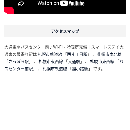
アクセスマップ
大通東＊バスセンター前♪Wi-Fi・冷暖房完備！スマートステイ大
通東の最寄り駅は
札幌市軌道線
「
西４丁目駅
」 、
札幌市南北線
「
さっぽろ駅
」 、
札幌市東西線
「
大通駅
」 、
札幌市東西線
「
バ
スセンター前駅
」 、
札幌市軌道線
「
狸小路駅
」 です。