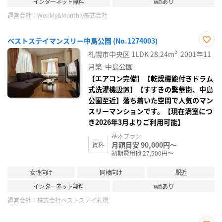
インターネット無料
wifiあり
運営会社：
Weekly&Monthly株式会社
ベストステイマンスリー中島公園 (No.1274003)
お気
札幌市中央区
1LDK
28.24m²
2001年11
に入
り登
月築
中島公園
録
【エアコン完備】【乾燥機能付きドラム
式洗濯機設置】【すすきの繁華街、中島
公園至近】落ち着いた空間で人気のマン
スリーマンションです。【現在満室につ
き2026年3月よりご利用可能】
基本プラン
月額目安 90,000円～
賃料
初期費用他 27,500円～
女性向け
同棲向け
駅近
インターネット無料
wifiあり
運営会社：
株式会社ベストステイ札幌