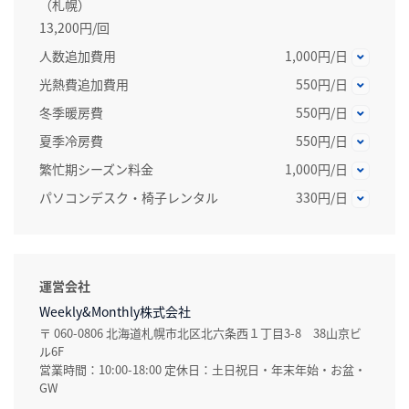
（札幌）
13,200円/回
人数追加費用
1,000円/日
光熱費追加費用
550円/日
冬季暖房費
550円/日
夏季冷房費
550円/日
繁忙期シーズン料金
1,000円/日
パソコンデスク・椅子レンタル
330円/日
運営会社
Weekly&Monthly株式会社
〒 060-0806 北海道札幌市北区北六条西１丁目3-8 38山京ビ
ル6F
営業時間：10:00-18:00 定休日：土日祝日・年末年始・お盆・
GW