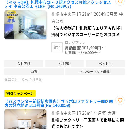
【ペットOK】札幌中心部・３駅アクセス可能／クラッセス
テイ 中島公園１《1R》 (No.143967)
お気
に入
札幌市中央区
1R
21m²
2004年3月築
中
り登
録
島公園
【法人様歓迎】札幌都心エリア★Wi-Fi
無料でビジネスユーザーにもオススメ
ロングプラン
月額目安 101,400円～
賃料
初期費用他 40,000円～
女性向け
同棲向け
ペット可
駅近
インターネット無料
運営会社：
株式会社日動
割引キャンペーン
【バスセンター前駅徒歩圏内】サッポロファクトリー同区画
内の好立地🎵 311号室(No.1403059)
お気
に入
札幌市中央区
1R
26m²
年月築
大通
り登
録
札幌ファクトリー同区画内で出張にも観
光にも便利です✨