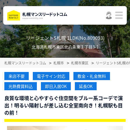
リージェントS札幌 1LDK(No.809093)
北海道札幌市東区北八条東１丁目3-1
札幌マンスリードットコム
札幌市
札幌市東区
リージェントS札幌の
来店不要
電子サイン対応
敷金・礼金無料
光熱費賃料込
即日入居OK
延長OK
良質な環境と心やすらぐ住空間をブルー系コーデで演
出！明るい陽射しが差し込む全室南向き！札幌駅も目
の前！