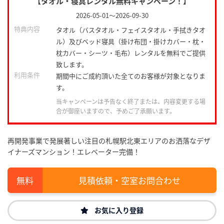
【タオル・寝具レンタル無料キャンペーン！】
2026-05-01
～
2026-09-30
特典内容
タオル（バスタオル・フェイスタオル・手拭きタオ
ル）及びベッド寝具（掛け布団・掛けカバー・枕・
枕カバー・シーツ・毛布）レンタルを無料でご提供
致します。
利用条件
期間中にご成約頂いた全てのお客様が対象となりま
す。
当キャンペーンは予告なく終了または、内容変更する場
合が御座いますので、予めご了承願います。
再開発事業で発展著しい注目の札幌駅北東エリアのお洒落なデザ
イナーズマンション！エレベーター完備！
見積依頼・空室お問合わせ
お気に入り登録