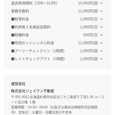
退去時清掃料［1DK～1LDK］
15,400円/回
事務手数料
11,000円/回
■駐車料金
1,000円/日
■利用者１名様追加賃料
1,000円/日
■駐輪料金
500円/日
■布団セットレンタル料金
11,000円/回
■アーリーチェックイン（1時間）
1,000円/回
■レイトチェックアウト（1時間）
1,000円/回
運営会社
株式会社ジェイワン不動産
〒 001-0022 北海道札幌市北区北二十二条西５丁目1-28 ユーコ
ート北22条 １階
営業時間：10:30～18:00（お急ぎの場合は時間外対応相談
可） 定休日：土曜日・日曜日及び不定休