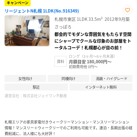
キャンペーン
リージェントN札幌 1LDK(No.916349)
お気
札幌市東区
1LDK
33.5m²
2012年9月築
に入
り登
さっぽろ
録
都会的でモダンな雰囲気をもたらす空間
にシャープでクールな印象のお部屋をト
ータルコーデ！札幌都心が目の前！
ロング（3ヶ月～6ヶ月未満）
月額目安 180,000円～
賃料
初期費用他 0円～
女性向け
同棲向け
高級・ハイグレード
駅近
インターネット無料
運営会社：
株式会社ジェイワン不動産
札幌エリアの家具家電付きウィークリーマンション・マンスリーマンション
情報！マンスリー＋ウィークリーでのご利用も可能です。連泊・長期出張の経
費削減に、法人様にも大好評！