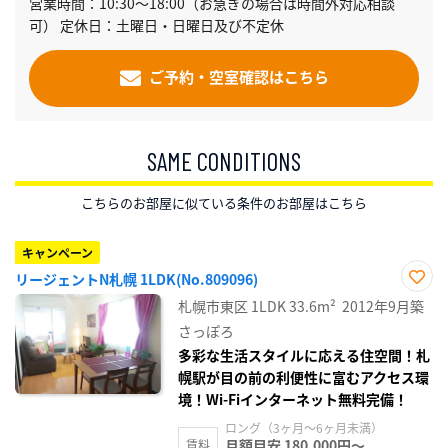
営業時間：10:30～18:00（お急ぎの場合は時間外対応相談
可） 定休日：土曜日・日曜日及び不定休
ご予約・空室確認はこちら
SAME CONDITIONS
こちらのお部屋に似ている条件のお部屋はこちら
キャンペーン
リージェントN札幌 1LDK(No.809096)
お気
札幌市東区
1LDK
33.6m²
2012年9月築
に入
り登
さっぽろ
録
多彩な生活スタイルに応える住空間！札
幌駅が目の前の利便性に富むアクセス環
境！Wi-Fiインターネット無料完備！
ロング（3ヶ月～6ヶ月未満）
月額目安 180,000円～
賃料