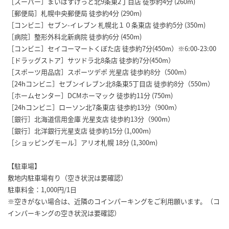
［スーパー］まいばすけっと北9条東2丁目店 徒歩約4分 (260m)
［郵便局］札幌中央郵便局 徒歩約4分 (290m)
［コンビニ］セブン-イレブン 札幌北１０条東店 徒歩約5分 (350m)
［病院］整形外科北新病院 徒歩約6分 (450m)
［コンビニ］セイコーマートくぼた店 徒歩約7分(450m）※6:00-23:00
［ドラッグストア］サツドラ北8条店 徒歩約7分(450m）
［スポーツ用品店］スポーツデポ 光星店 徒歩約8分（500m）
［24hコンビニ］セブンイレブン北8条東5丁目店 徒歩約8分（550m）
［ホームセンター］DCMホーマック 徒歩約11分 (750m)
［24hコンビニ］ローソン北7条東店 徒歩約13分（900m）
［銀行］北海道信用金庫 光星支店 徒歩約13分（900m）
［銀行］北洋銀行光星支店 徒歩約15分 (1,000m)
［ショッピングモール］アリオ札幌 18分 (1,300m)
【駐車場】
敷地内駐車場有り（空き状況は要確認）
駐車料金：1,000円/1日
※空きがない場合は、近隣のコインパーキングをご利用願います。（コ
インパーキングの空き状況は要確認）