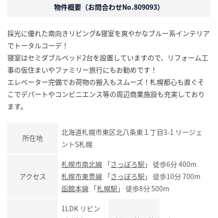
物件概要（お問合わせNo.809093）
採光に優れた南向きリビング&寝室を爽やかなブルー系インテリア
でトータルコーデ！
寝室はセミダブルベッド2台を設置していますので、リフォーム工
事の仮住まいやファミリー旅行にもお勧めです！
エレベーター完備でお荷物の搬入もスムーズ！札幌都心も直ぐそ
こでデパートやコンビニエンス等の周辺商業施設も充実しており
ます。
北海道札幌市東区北八条東１丁目3-1 リージェ
所在地
ントS札幌
札幌市南北線
「
さっぽろ駅
」 徒歩6分 400m
アクセス
札幌市東豊線
「
さっぽろ駅
」 徒歩10分 700m
函館本線
「
札幌駅
」 徒歩8分 500m
1LDK リビン