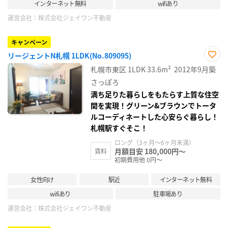
インターネット無料
wifiあり
運営会社：
株式会社ジェイワン不動産
キャンペーン
リージェントN札幌 1LDK(No.809095)
お気
札幌市東区
1LDK
33.6m²
2012年9月築
に入
り登
さっぽろ
録
満ち足りた暮らしをもたらす上質な住空
間を実現！グリーン&ブラウンでトータ
ルコーディネートした心安らぐ暮らし！
札幌駅すぐそこ！
ロング（3ヶ月～6ヶ月未満）
月額目安 180,000円～
賃料
初期費用他 0円～
女性向け
駅近
インターネット無料
wifiあり
駐車場あり
運営会社：
株式会社ジェイワン不動産