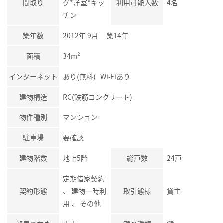
間取り
グ*洋室*キッ
利用可能人数
4名
チン
築年数
2012年 9月 築14年
面積
34m²
インターネット
あり(無料) Wi-Fiあり
建物構造
RC(鉄筋コンクリート)
物件種別
マンション
駐車場
要確認
建物階数
地上5階
総戸数
24戸
定期借家契約
契約形態
、 建物一時利
取引態様
貸主
用 、 その他