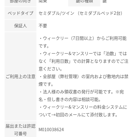
部屋の向き
南東
鍵の種類
鍵
ベッドタイプ
セミダブル/ツイン （セミダブルベッド2台）
保証人
不要
・ウィークリー（7日間以上）からご利用可能
です。
・ウィークリー&マンスリーでは「泊数」では
なく「利用日数」での計算となりますのでご注
意ください。
ご利用上の注意
・全部屋（弊社管理）の室内および敷地内は禁
煙です。
・法人様のみ領収書の発行が可能です。※宛
名・但し書きの内容は相談可能。
・ウィークリー&マンスリーの料金システムに
ついて→初回のメールにて添付致します。
届出または許認
M010038624
可番号