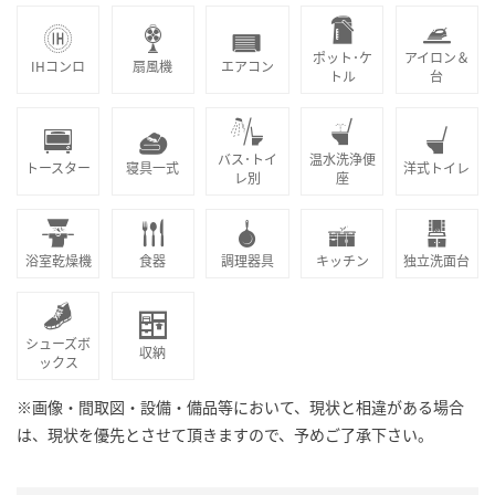
ポット･ケ
アイロン＆
IHコンロ
扇風機
エアコン
トル
台
バス･トイ
温水洗浄便
トースター
寝具一式
洋式トイレ
レ別
座
浴室乾燥機
食器
調理器具
キッチン
独立洗面台
シューズボ
収納
ックス
※画像・間取図・設備・備品等において、現状と相違がある場合
は、現状を優先とさせて頂きますので、予めご了承下さい。