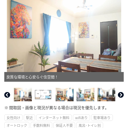
良質な環境と心安らぐ住空間！
※ 間取図・画像と現況が異なる場合は現況を優先します。
女性向け
駅近
インターネット無料
wifiあり
駐車場あり
オートロック
手数料無料
保証人不要
風呂･トイレ別