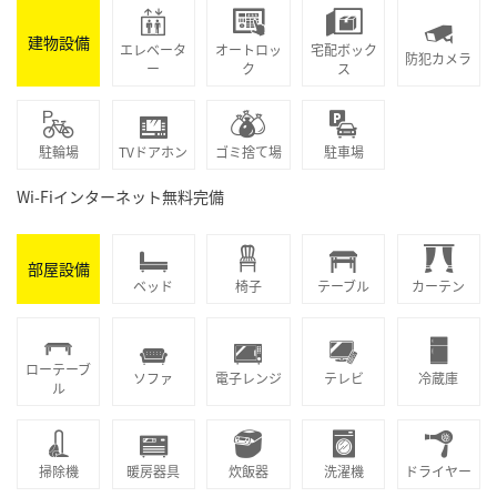
建物設備
エレベータ
オートロッ
宅配ボック
防犯カメラ
ー
ク
ス
駐輪場
TVドアホン
ゴミ捨て場
駐車場
Wi-Fiインターネット無料完備
部屋設備
ベッド
椅子
テーブル
カーテン
ローテーブ
ソファ
電子レンジ
テレビ
冷蔵庫
ル
掃除機
暖房器具
炊飯器
洗濯機
ドライヤー