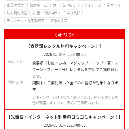
家具付賃貸
禁煙ルーム
カード決済OK
デザイナーズ
学生向け
法人契約歓迎
出張・研修向け
日当り良好
テレワーク・在宅勤務可
特急対応可
CAMPAIGN
【食器類レンタル無料キャンペーン！】
2026-05-01
～
2026-09-30
特典内容
食器類（お皿・お椀・マグカップ・コップ・箸・ス
プーン・フォーク等）レンタルを無料でご提供致し
ます。
利用条件
期間中にご成約頂いた全てのお客様が対象となりま
す。
当キャンペーンは予告なく終了または、内容変更する場
合が御座いますので、予めご了承願います。
【光熱費・インターネット利用料コミコミキャンペーン！】
2026-05-01
～
2026-09-30