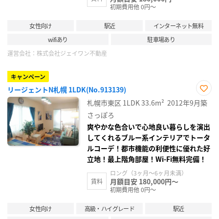
初期費用他 0円～
女性向け
駅近
インターネット無料
wifiあり
駐車場あり
運営会社：
株式会社ジェイワン不動産
キャンペーン
リージェントN札幌 1LDK(No.913139)
お気
札幌市東区
1LDK
33.6m²
2012年9月築
に入
り登
さっぽろ
録
爽やかな色合いで心地良い暮らしを演出
してくれるブルー系インテリアでトータ
ルコーデ！都市機能の利便性に優れた好
立地！最上階角部屋！Wi-Fi無料完備！
ロング（3ヶ月～6ヶ月未満）
月額目安 180,000円～
賃料
初期費用他 0円～
女性向け
高級・ハイグレード
駅近