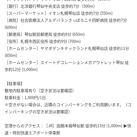
［銀行］北洋銀行琴似中央支店 徒歩約7分（500m）
［スーパーマーケット］イオン札幌琴似店 徒歩約7分 (550m)
［病院］社会医療法人アルデバランさっぽろ二十四軒病院 徒歩約7分
(600m)
［郵便局］琴似駅前郵便局 徒歩約8分 (650m)
［役所］札幌市西区役所 徒歩約9分 (700m)
［ホームセンター］ヤマダデンキテックランド札幌琴似店 徒歩約11分
(850m)
［ホームセンター］スイートデコレーションメガアウトレット琴似 徒
歩約12分 (1,000m)
【駐車場】
敷地内駐車場有り（空き状況は要確認）
駐車料金：1,000円/1日
※空きがない場合は、近隣のコインパーキングをご利用願います。（コ
インパーキングの空き状況は要確認）
空港からのアクセス：［JR］函館本線琴似駅 徒歩約13分 (1,000m) ▶︎快
速・特別快速エアポート停車駅