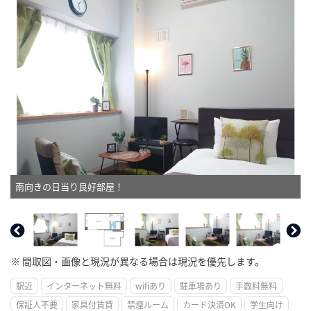
南向きの日当り良好部屋！
※ 間取図・画像と現況が異なる場合は現況を優先します。
駅近
インターネット無料
wifiあり
駐車場あり
手数料無料
保証人不要
家具付賃貸
禁煙ルーム
カード決済OK
学生向け