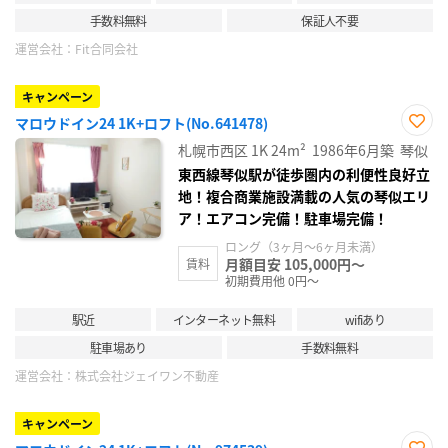
手数料無料
保証人不要
運営会社：
Fit合同会社
キャンペーン
マロウドイン24 1K+ロフト(No.641478)
お気
札幌市西区
1K
24m²
1986年6月築
琴似
に入
り登
東西線琴似駅が徒歩圏内の利便性良好立
録
地！複合商業施設満載の人気の琴似エリ
ア！エアコン完備！駐車場完備！
ロング（3ヶ月～6ヶ月未満）
月額目安 105,000円～
賃料
初期費用他 0円～
駅近
インターネット無料
wifiあり
駐車場あり
手数料無料
運営会社：
株式会社ジェイワン不動産
キャンペーン