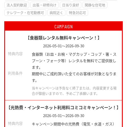
法人契約歓迎
出張・研修向け
日当り良好
閑静な住宅地
テレワーク・在宅勤務可
病院近く
特急対応可
CAMPAIGN
【食器類レンタル無料キャンペーン！】
2026-05-01
～
2026-09-30
特典内容
食器類（お皿・お椀・マグカップ・コップ・箸・ス
プーン・フォーク等）レンタルを無料でご提供致し
ます。
利用条件
期間中にご成約頂いた全てのお客様が対象となりま
す。
当キャンペーンは予告なく終了または、内容変更する場
合が御座いますので、予めご了承願います。
【光熱費・インターネット利用料コミコミキャンペーン！】
2026-05-01
～
2026-09-30
特典内容
キャンペーン期間中の光熱費（電気・水道・ガス）