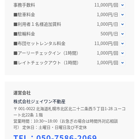
事務手数料
11,000円/回
■駐車料金
1,000円/日
■利用者１名様追加賃料
1,000円/日
■駐輪料金
500円/日
■布団セットレンタル料金
11,000円/回
■アーリーチェックイン（1時間）
1,000円/回
■レイトチェックアウト（1時間）
1,000円/回
運営会社
株式会社ジェイワン不動産
〒 001-0022 北海道札幌市北区北二十二条西５丁目1-28 ユーコ
ート北22条 １階
営業時間：10:30～18:00（お急ぎの場合は時間外対応相談
可） 定休日：土曜日・日曜日及び不定休
TEL：
050-7586-2069