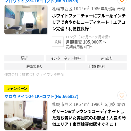
マロウドイン24 1K+ロフト(No.974539)
お気
札幌市西区
1K
24m²
1986年6月築
琴似
に入
り登
ホワイトファニチャーにブルー系インテ
録
リアで爽やかにコーディネート！エアコ
ン完備！利便性良好！
ロング（3ヶ月～6ヶ月未満）
月額目安 105,000円～
賃料
初期費用他 0円～
駅近
インターネット無料
wifiあり
駐車場あり
手数料無料
運営会社：
株式会社ジェイワン不動産
キャンペーン
マロウドイン24 1K+ロフト(No.665927)
お気
札幌市西区
1K
24m²
1986年6月築
琴似
に入
り登
グリーン&ブラウンでコーディネートし
録
た落ち着いた雰囲気のお部屋！人気の琴
似エリア！東西線琴似駅すぐそこ！