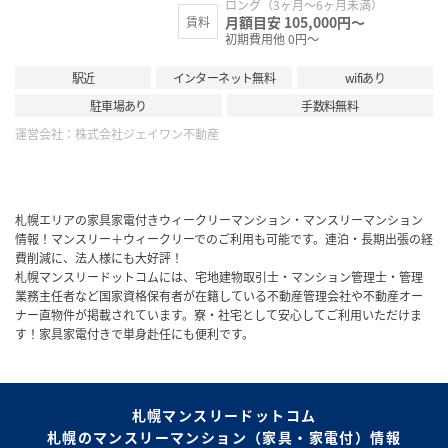
ロング（3ヶ月～6ヶ月未満）
月額目安 105,000円～
賃料
初期費用他 0円～
駅近
インターネット無料
wifiあり
駐車場あり
手数料無料
運営会社：
株式会社ジェイワン不動産
札幌エリアの家具家電付きウィークリーマンション・マンスリーマンション
情報！マンスリー＋ウィークリーでのご利用も可能です。連泊・長期出張の経
費削減に、法人様にも大好評！
札幌マンスリードットコムには、宅地建物取引士・マンション管理士・管理
業務主任者など国家資格保有者が在籍している不動産管理会社や不動産オー
ナー直物件が掲載されています。寮・社宅として安心してご利用いただけま
す！家具家電付きで単身赴任にも便利です。
札幌マンスリードットコム
札幌のマンスリーマンション（家具・家電付）情報