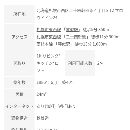
北海道札幌市西区二十四軒四条４丁目5-12 マロ
所在地
ウドイン24
札幌市東西線
「
琴似駅
」 徒歩5分 350m
アクセス
札幌市東西線
「
二十四軒駅
」 徒歩11分 900m
函館本線
「
琴似駅
」 徒歩13分 1,000m
1K リビング*
間取り
キッチン*ロ
利用可能人数
2名
フト
築年数
1986年 6月 築40年
面積
24m²
インターネット
あり(無料) Wi-Fiあり
建物構造
鉄骨造
物件種別
マンション