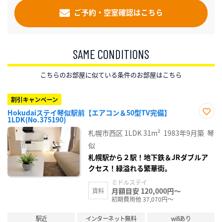
ご予約・空室確認はこちら
SAME CONDITIONS
こちらのお部屋に似ている条件のお部屋はこちら
割引キャンペーン
Hokudaiステイ琴似駅前【エアコン＆50型TV完備】
1LDK(No.375190)
お気
に入
札幌市西区
1LDK
31m²
1983年9月築
琴
り登
録
似
札幌駅から２駅！地下鉄＆JRダブルア
クセス！緑溢れる繁華街。
ミドルステイ
月額目安 120,000円～
賃料
初期費用他 37,070円～
駅近
インターネット無料
wifiあり