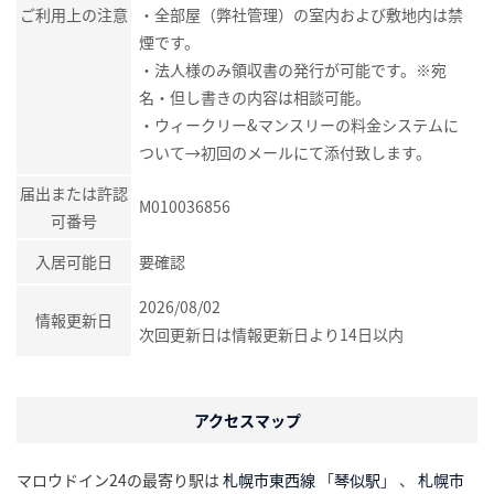
ご利用上の注意
・全部屋（弊社管理）の室内および敷地内は禁
煙です。
・法人様のみ領収書の発行が可能です。※宛
名・但し書きの内容は相談可能。
・ウィークリー&マンスリーの料金システムに
ついて→初回のメールにて添付致します。
届出または許認
M010036856
可番号
入居可能日
要確認
2026/08/02
情報更新日
次回更新日は情報更新日より14日以内
アクセスマップ
マロウドイン24の最寄り駅は
札幌市東西線
「
琴似駅
」 、
札幌市