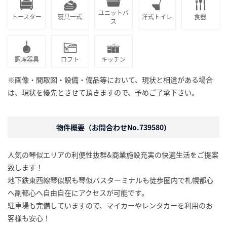
ユニットバ
トースター
寝具一式
洋式トイレ
食器
ス
調理器具
ロフト
キッチン
※画像・間取図・設備・備品等において、現状と相違がある場合
は、現状を優先とさせて頂きますので、予めご了承下さい。
物件概要（お問合わせNo.739580）
人気の琴似エリアの利便性抜群&商業施設充実の快適生活をご提案
致します！
地下鉄東西線琴似駅も琴似バスターミナルも徒歩圏内で札幌都心
へ副都心へ自由自在にアクセスが可能です。
駐車場も完備していますので、マイカーやレンタカーを利用のお
客様も安心！