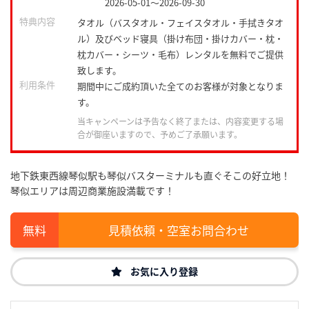
2026-05-01
～
2026-09-30
特典内容
タオル（バスタオル・フェイスタオル・手拭きタオ
ル）及びベッド寝具（掛け布団・掛けカバー・枕・
枕カバー・シーツ・毛布）レンタルを無料でご提供
致します。
利用条件
期間中にご成約頂いた全てのお客様が対象となりま
す。
当キャンペーンは予告なく終了または、内容変更する場
合が御座いますので、予めご了承願います。
地下鉄東西線琴似駅も琴似バスターミナルも直ぐそこの好立地！
琴似エリアは周辺商業施設満載です！
見積依頼・空室お問合わせ
お気に入り登録