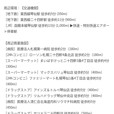
周辺環境：【交通機関】
［地下鉄］東西線琴似駅 徒歩約5分 (350m)
［地下鉄］東西線二十四軒駅 徒歩約11分 (900m)
［JR］函館本線琴似駅 徒歩約13分 (1,000m) ▶︎快速・特別快速エアポー
ト停車駅
【周辺商業施設】
［病院］医療法人札幌第一病院 徒歩約2分（180m）
［24hコンビニ］ローソン札幌二十四軒4条北店 徒歩約2分（180m）
［スーパーマーケット］まいばすけっと二十四軒3条4丁目店 徒歩約4分
（300m）
［スーパーマーケット］マックスバリュ琴似店 徒歩約5分（400m）
［24hコンビニ］ファミリーマート札幌琴似1条4丁目店 徒歩約5分
（400m）
［ドラッグストア］アインズ＆トルペ琴似店 徒歩約5分（400m）
［ドラッグストア］ツルハドラッグ琴似中央店 徒歩約5分（400m）
［病院］医療法人清仁会北海道内科リウマチ科病院 徒歩約5分
（450m）
［ドラッグストア］サツドラ二十四軒店 徒歩約6分（500m）