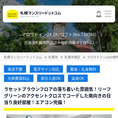
マロウドイン24 1K+ロフト(No.739580)
北海道札幌市西区二十四軒四条４丁目5-12
札幌マンスリードットコム
札幌市
札幌市西区
マロウドイン24の物
来店不要
電子サイン対応
敷金・礼金無料
光熱費賃料込
即日入居OK
延長OK
ラセットブラウンフロアの落ち着いた雰囲気！リーフ
グリーンのアクセントクロスでコーデした南向きの日
当り良好部屋！エアコン完備！