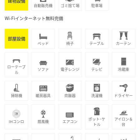
建物設備
自動販売機
ゴミ捨て場
駐車場
Wi-Fiインターネット無料完備
部屋設備
ベッド
椅子
テーブル
カーテン
ローテーブ
ソファ
電子レンジ
テレビ
冷蔵庫
ル
掃除機
暖房器具
炊飯器
洗濯機
ドライヤー
ポット･ケ
アイロン＆
IHコンロ
扇風機
エアコン
トル
台