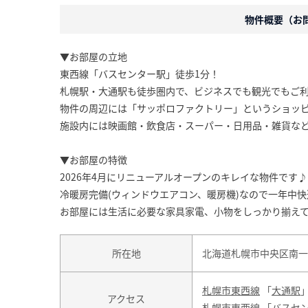
物件概要（お問合
▼お部屋の立地
東西線「バスセンター駅」徒歩1分！
札幌駅・大通駅も徒歩圏内で、ビジネスでも観光でもご
物件の周辺には「サッポロファクトリー」というショッ
施設内には映画館・飲食店・スーパー・日用品・雑貨な
▼お部屋の特徴
2026年4月にリニューアルオープンのキレイな物件です♪
冷暖房完備(ウィンドウエアコン、暖房機)なので一年中
お部屋には生活に必要な家具家電、小物をしっかり揃え
所在地
北海道札幌市中央区南一
札幌市東西線
「
大通駅
アクセス
札幌市東西線
「
バスセ