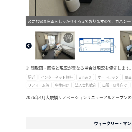
必要な家具家電をしっかりそろえておりますので、カバン一
※ 間取図・画像と現況が異なる場合は現況を優先します
駅近
インターネット無料
wifiあり
オートロック
風呂
リフォーム済
学生向け
法人契約歓迎
出張・研修向け
2026年4月大規模リノベーションリニューアルオープン
ウィークリー・マン