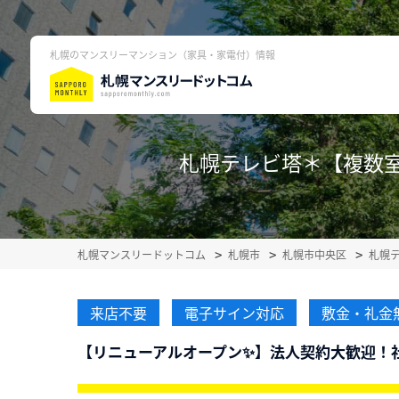
札幌のマンスリーマンション（家具・家電付）情報
札幌テレビ塔＊【複数室ご
札幌マンスリードットコム
札幌市
札幌市中央区
札幌
来店不要
電子サイン対応
敷金・礼金
【リニューアルオープン✨】法人契約大歓迎！