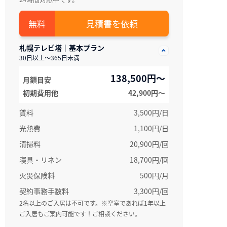
見積書を依頼
札幌テレビ塔｜基本プラン
30日以上～365日未満
138,500円～
月額目安
初期費用他
42,900円〜
賃料
3,500円/日
光熱費
1,100円/日
清掃料
20,900円/回
寝具・リネン
18,700円/回
火災保険料
500円/月
契約事務手数料
3,300円/回
2名以上のご入居は不可です。※空室であれば1年以上
ご入居もご案内可能です！ご相談ください。