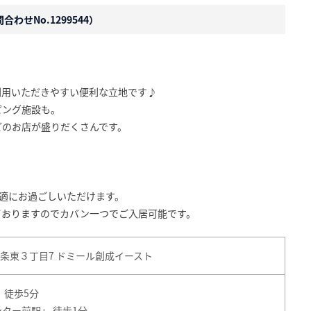
わせNo.1299544）
利用いただきやすい便利な立地です♪
ピング施設も。
どのお店が盛りだくさんです。
快適にお過ごしいただけます。
ておりますのでカバン一つでご入居可能です。
条東３丁目7 ドミール創成イースト
」 徒歩5分
ンター前駅
」 徒歩1分