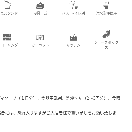
電気スタンド
寝具一式
バス･トイレ別
温水洗浄便座
シューズボック
フローリング
カーペット
キッチン
ス
ィソープ（１日分）、食器用洗剤、洗濯洗剤（2～3回分）、食器
場合には、恐れ入りますがご入居者様で買い足しをお願い致しま