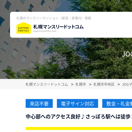
札幌のマンスリーマンション（家具・家電付）情報
JO
札幌マンスリードットコム
札幌市
札幌市中央区
JOG
来店不要
電子サイン対応
敷金・礼金
中心部へのアクセス良好♪さっぽろ駅へは徒歩