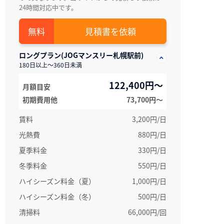
24時間対応中です。
見積書を依頼
ロングプラン(JOGマンスリー札幌駅前)
180日以上～360日未満
122,400円～
月額目安
初期費用他
73,700円〜
賃料
3,200円/日
光熱費
880円/日
夏季料金
330円/日
冬季料金
550円/日
ハイシーズン料金（夏）
1,000円/日
ハイシーズン料金（冬）
500円/日
清掃料
66,000円/回