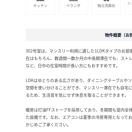
シ
キッチン
ベランダ
独立洗面台
物件概要（お問合
302号室は、マンスリー利用に適した1LDKタイプのお
在はもちろん、数週間〜数か月の中長期滞在でも、スト
など、日中の在室時間が長い方にもおすすめです。
LDKはゆとりのある広さがあり、ダイニングテーブルや
空間を使い分けることができ、マンスリー滞在でも自宅
るため、生活音を気にせず休息を取ることができます。
暖房は灯油FFストーブを採用しており、冬期間も室内全
た設備です。なお、エアコンは夏季の冷房専用となって
かじめご了承ください。