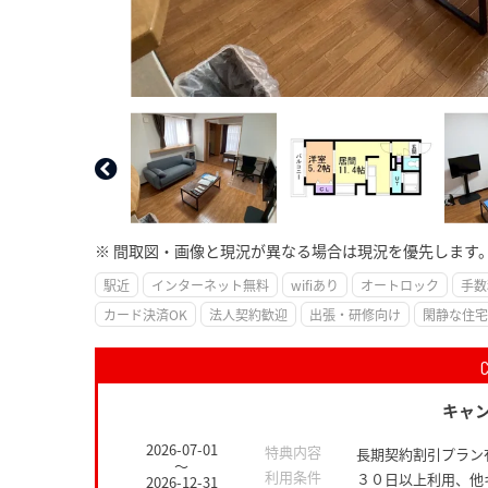
※ 間取図・画像と現況が異なる場合は現況を優先します
駅近
インターネット無料
wifiあり
オートロック
手数
カード決済OK
法人契約歓迎
出張・研修向け
閑静な住宅
キャ
2026-07-01
特典内容
長期契約割引プラン
～
利用条件
３０日以上利用、他
2026-12-31