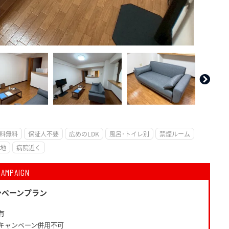
。
料無料
保証人不要
広めのLDK
風呂･トイレ別
禁煙ルーム
地
病院近く
CAMPAIGN
ンペーンプラン
有
キャンペーン併用不可