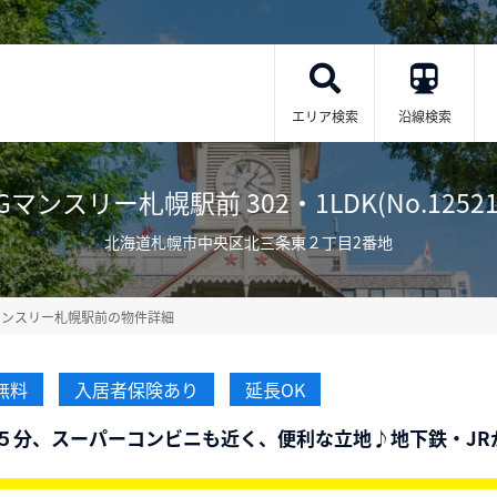
エリア検索
沿線検索
Gマンスリー札幌駅前 302・1LDK(No.12521
北海道札幌市中央区北三条東２丁目2番地
マンスリー札幌駅前の物件詳細
無料
入居者保険あり
延長OK
５分、スーパーコンビニも近く、便利な立地♪地下鉄・JR