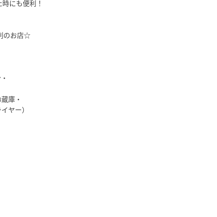
た時にも便利！
判のお店☆
台・
冷蔵庫・
イヤー）