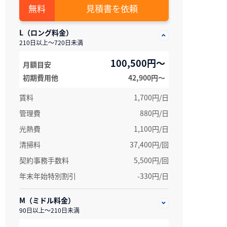
見積書を依頼
L（ロング料金）
210日以上～720日未満
100,500円～
月額目安
初期費用他
42,900円〜
賃料
1,700円/日
管理費
880円/日
光熱費
1,100円/日
清掃料
37,400円/回
契約事務手数料
5,500円/回
年末年始特別割引
-330円/日
M（ミドル料金）
90日以上～210日未満