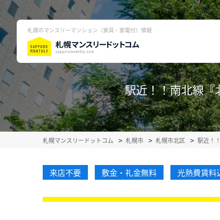
札幌のマンスリーマンション（家具・家電付）情報
駅近！！南北線『北2
札幌マンスリードットコム
札幌市
札幌市北区
駅近！！
来店不要
敷金・礼金無料
光熱費賃料