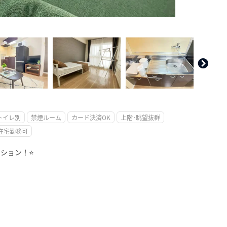
。
トイレ別
禁煙ルーム
カード決済OK
上階･眺望抜群
在宅勤務可
ンション！⭐