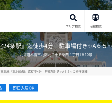
エリア検索
沿線検索
4条駅』迄徒歩4分 駐車場付き✨A６５✨ 1DK(
北海道札幌市北区北二十五条西４丁目1番10号
南北線『北24条駅』迄徒歩4分 駐車場付き✨A６５✨の物件詳細
込
即日入居OK