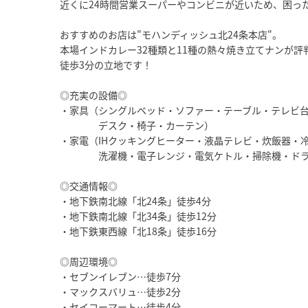
近くに24時間営業スーパーやコンビニが近いため、困っ
おすすめのお店は"モハンディッシュ北24条本店"。
本場インドカレー32種類と11種の熱々焼き立てナンが評
徒歩3分の立地です！
◎充実の設備◎
・家具（シングルベッド・ソファー・テーブル・テレビ
デスク・椅子・カーテン）
・家電（IHクッキングヒーター・液晶テレビ・炊飯器・
洗濯機・電子レンジ・電気ケトル・掃除機・ドラ
◎交通情報◎
・地下鉄南北線「北24条」徒歩4分
・地下鉄南北線「北34条」徒歩12分
・地下鉄東西線「北18条」徒歩16分
◎周辺環境◎
・セブンイレブン…徒歩7分
・マックスバリュ…徒歩2分
・セイコーマート…徒歩4分