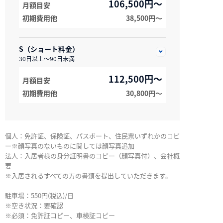
106,500円～
月額目安
初期費用他
38,500円〜
S（ショート料金）
30日以上～90日未満
112,500円～
月額目安
初期費用他
30,800円〜
個人：免許証、保険証、パスポート、住民票いずれかのコピ
ー※顔写真のないものに関しては顔写真追加
法人：入居者様の身分証明書のコピー（顔写真付）、会社概
要
※入居されるすべての方の書類を提出していただきます。
駐車場：550円(税込)/日
※空き状況：要確認
※必須：免許証コピー、車検証コピー