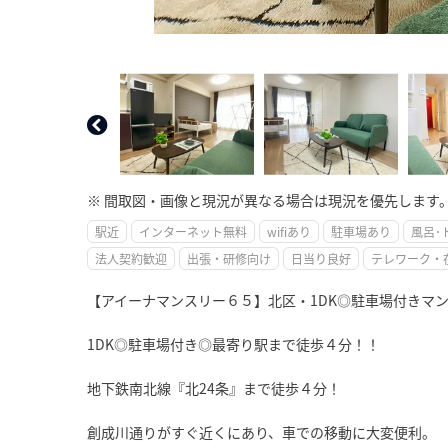
※ 間取図・画像と現況が異なる場合は現況を優先します
駅近
インターネット無料
wifiあり
駐車場あり
風呂･
法人契約歓迎
出張・研修向け
日当り良好
テレワーク・
【アイーナマンスリー６５】北区・1DK◎駐車場付きマ
1DK◎駐車場付き◎最寄り駅まで徒歩４分！！
地下鉄南北線『北24条』まで徒歩４分！
創成川通りがすぐ近くにあり、車での移動に大変便利。