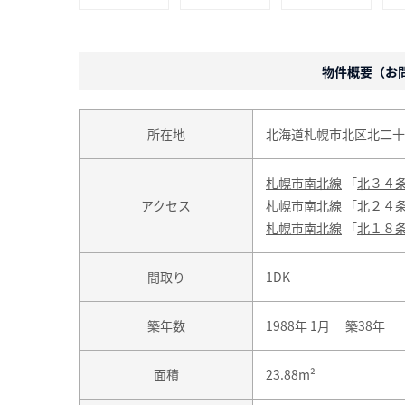
物件概要（お問合
所在地
北海道札幌市北区北二十
札幌市南北線
「
北３４
アクセス
札幌市南北線
「
北２４
札幌市南北線
「
北１８
間取り
1DK
築年数
1988年 1月 築38年
面積
23.88m²