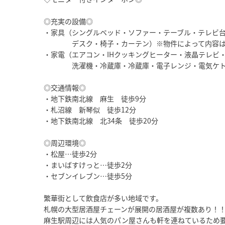
◎充実の設備◎
・家具（シングルベッド・ソファー・テーブル・テレビ
デスク・椅子・カーテン）※物件によって内容は
・家電（エアコン・IHクッキングヒーター・液晶テレビ
洗濯機・冷蔵庫・冷蔵庫・電子レンジ・電気ケトル
◎交通情報◎
・地下鉄南北線 麻生 徒歩9分
・札沼線 新琴似 徒歩12分
・地下鉄南北線 北34条 徒歩20分
◎周辺環境◎
・松屋…徒歩2分
・まいばすけっと…徒歩2分
・セブンイレブン…徒歩5分
繁華街として飲食店が多い地域です。
札幌の大型居酒屋チェーンが展開の居酒屋が複数あり！
麻生駅周辺には人気のパン屋さんも軒を連ねているため