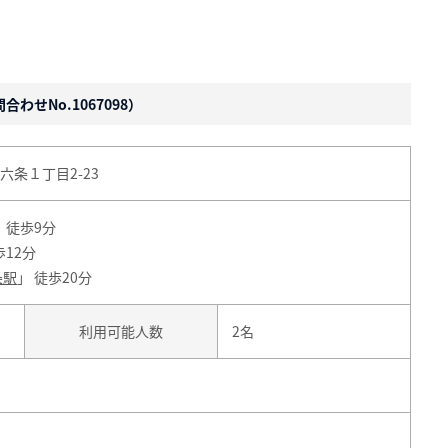
わせNo.1067098）
条１丁目2-23
」 徒歩9分
歩12分
条駅
」 徒歩20分
利用可能人数
2名