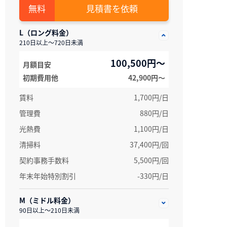
見積書を依頼
L（ロング料金）
210日以上～720日未満
100,500円～
月額目安
初期費用他
42,900円〜
賃料
1,700円/日
管理費
880円/日
光熱費
1,100円/日
清掃料
37,400円/回
契約事務手数料
5,500円/回
年末年始特別割引
-330円/日
M（ミドル料金）
90日以上～210日未満