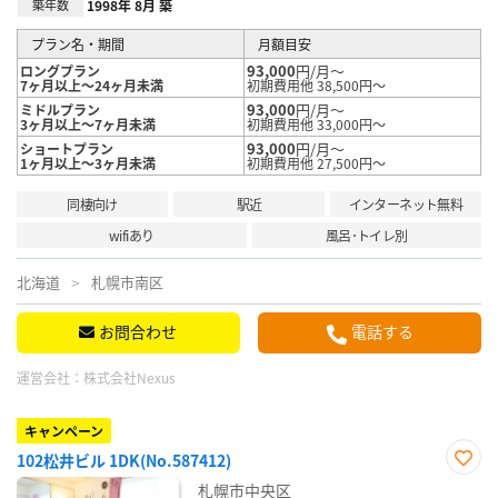
築年数
1998年 8月 築
プラン名・期間
月額目安
93,000
円/月～
ロングプラン
7ヶ月以上～24ヶ月未満
初期費用他 38,500円～
93,000
円/月～
ミドルプラン
3ヶ月以上～7ヶ月未満
初期費用他 33,000円～
93,000
円/月～
ショートプラン
1ヶ月以上～3ヶ月未満
初期費用他 27,500円～
同棲向け
駅近
インターネット無料
wifiあり
風呂･トイレ別
北海道
札幌市南区
お問合わせ
電話する
運営会社：
株式会社Nexus
キャンペーン
102松井ビル 1DK(No.587412)
お気
札幌市中央区