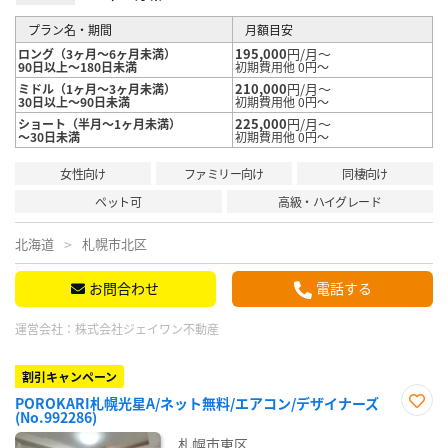
プラン名・期間
月額目安
195,000
円/月～
ロング（3ヶ月～6ヶ月未満）
90日以上～180日未満
初期費用他 0円～
210,000
円/月～
ミドル（1ヶ月～3ヶ月未満）
30日以上～90日未満
初期費用他 0円～
225,000
円/月～
ショート（半月～1ヶ月未満）
～30日未満
初期費用他 0円～
女性向け
ファミリー向け
同棲向け
ペット可
高級・ハイグレード
北海道
札幌市北区
お問合わせ
電話する
運営会社：
株式会社ジェイワン不動産
割引キャンペーン
POROKARI札幌光星A/ネット無料/エアコン/デザイナーズ
(No.992286)
お気
に入
札幌市東区