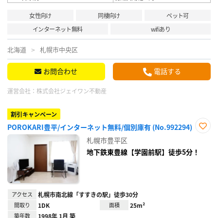
女性向け
同棲向け
ペット可
インターネット無料
wifiあり
北海道
札幌市中央区
お問合わせ
電話する
運営会社：
株式会社ジェイワン不動産
割引キャンペーン
POROKARI豊平/インターネット無料/個別庫有 (No.992294)
お気
札幌市豊平区
に入
り登
地下鉄東豊線【学園前駅】徒歩5分！
録
アクセス
札幌市南北線「すすきの駅」徒歩30分
間取り
1DK
面積
25m²
築年数
1998年 1月 築