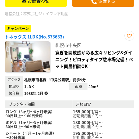
お問合わせ
電話する
運営会社：
株式会社ジェイワン不動産
キャンペーン
トネックス 1LDK(No.573633)
お気
札幌市中央区
に入
り登
寛ぎを開放感が彩る広々リビング&ダイ
録
ニング！ピロティタイプ駐車場完備！ペ
ット同居相談OK！
アクセス
札幌市南北線「中島公園駅」徒歩9分
間取り
1LDK
面積
49m²
築年数
1988年 2月 築
プラン名・期間
月額目安
165,000
円/月～
ロング（3ヶ月～6ヶ月未満）
90日以上～180日未満
初期費用他 0円～
180,000
円/月～
ミドル（1ヶ月～3ヶ月未満）
30日以上～90日未満
初期費用他 0円～
195,000
円/月～
ショート（半月～1ヶ月未満）
～30日未満
初期費用他 0円～