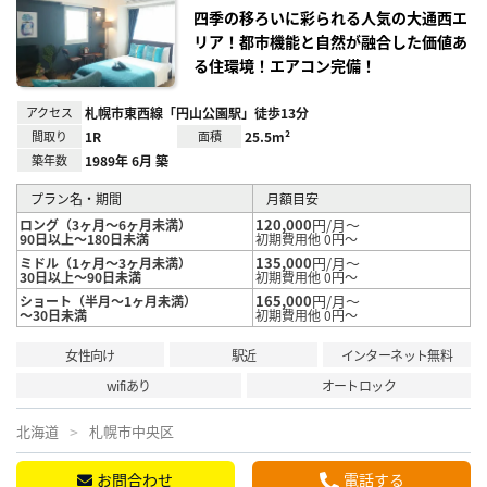
り登
四季の移ろいに彩られる人気の大通西エ
録
リア！都市機能と自然が融合した価値あ
る住環境！エアコン完備！
アクセス
札幌市東西線「円山公園駅」徒歩13分
間取り
1R
面積
25.5m²
築年数
1989年 6月 築
プラン名・期間
月額目安
120,000
円/月～
ロング（3ヶ月～6ヶ月未満）
90日以上～180日未満
初期費用他 0円～
135,000
円/月～
ミドル（1ヶ月～3ヶ月未満）
30日以上～90日未満
初期費用他 0円～
165,000
円/月～
ショート（半月～1ヶ月未満）
～30日未満
初期費用他 0円～
女性向け
駅近
インターネット無料
wifiあり
オートロック
北海道
札幌市中央区
お問合わせ
電話する