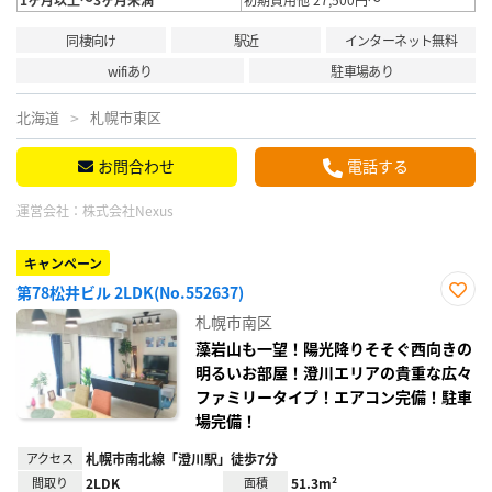
同棲向け
駅近
インターネット無料
wifiあり
駐車場あり
北海道
札幌市東区
お問合わせ
電話する
運営会社：
株式会社Nexus
キャンペーン
第78松井ビル 2LDK(No.552637)
お気
札幌市南区
に入
り登
藻岩山も一望！陽光降りそそぐ西向きの
録
明るいお部屋！澄川エリアの貴重な広々
ファミリータイプ！エアコン完備！駐車
場完備！
アクセス
札幌市南北線「澄川駅」徒歩7分
間取り
2LDK
面積
51.3m²