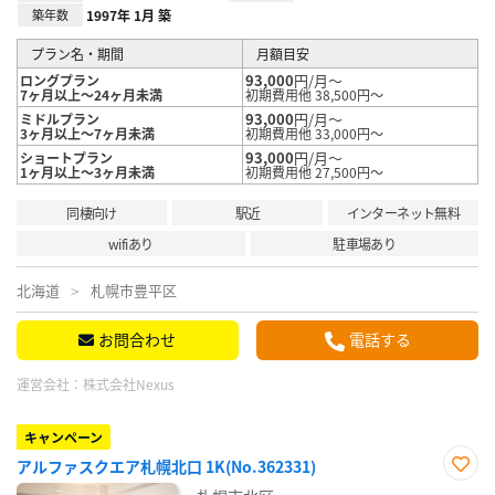
築年数
1997年 1月 築
プラン名・期間
月額目安
93,000
円/月～
ロングプラン
7ヶ月以上～24ヶ月未満
初期費用他 38,500円～
93,000
円/月～
ミドルプラン
3ヶ月以上～7ヶ月未満
初期費用他 33,000円～
93,000
円/月～
ショートプラン
1ヶ月以上～3ヶ月未満
初期費用他 27,500円～
同棲向け
駅近
インターネット無料
wifiあり
駐車場あり
北海道
札幌市豊平区
お問合わせ
電話する
運営会社：
株式会社Nexus
キャンペーン
アルファスクエア札幌北口 1K(No.362331)
お気