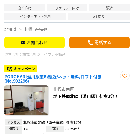
女性向け
ファミリー向け
駅近
インターネット無料
wifiあり
北海道
札幌市中央区
お問合わせ
電話する
運営会社：
株式会社ジェイワン不動産
割引キャンペーン
POROKARI澄川駅東B/駅近/ネット無料/ロフト付き
(No.992296)
お気
に入
札幌市南区
り登
録
地下鉄南北線【澄川駅】徒歩3分！
アクセス
札幌市南北線「南平岸駅」徒歩17分
間取り
1K
面積
23.25m²