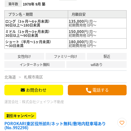
築年数
1978年 9月 築
プラン名・期間
月額目安
135,000
円/月～
ロング（3ヶ月～6ヶ月未満）
90日以上～180日未満
初期費用他 0円～
150,000
円/月～
ミドル（1ヶ月～3ヶ月未満）
30日以上～90日未満
初期費用他 0円～
180,000
円/月～
ショート（半月～1ヶ月未満）
～30日未満
初期費用他 0円～
女性向け
ファミリー向け
駅近
インターネット無料
wifiあり
北海道
札幌市南区
お問合わせ
電話する
運営会社：
株式会社ジェイワン不動産
割引キャンペーン
POROKARI東区役所前B/ネット無料/敷地内駐車場あり
(No.992298)
お気