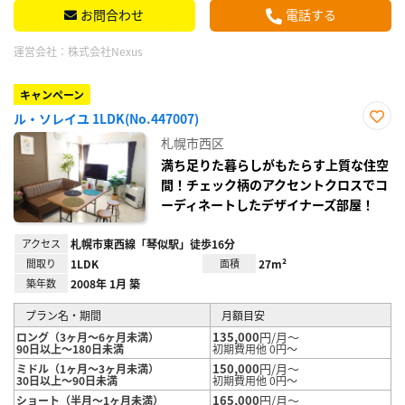
お問合わせ
電話する
運営会社：
株式会社Nexus
キャンペーン
ル・ソレイユ 1LDK(No.447007)
お気
札幌市西区
に入
り登
満ち足りた暮らしがもたらす上質な住空
録
間！チェック柄のアクセントクロスでコ
ーディネートしたデザイナーズ部屋！
アクセス
札幌市東西線「琴似駅」徒歩16分
間取り
1LDK
面積
27m²
築年数
2008年 1月 築
プラン名・期間
月額目安
135,000
円/月～
ロング（3ヶ月～6ヶ月未満）
90日以上～180日未満
初期費用他 0円～
150,000
円/月～
ミドル（1ヶ月～3ヶ月未満）
30日以上～90日未満
初期費用他 0円～
165,000
円/月～
ショート（半月～1ヶ月未満）