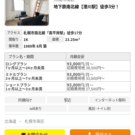
り登
録
地下鉄南北線【澄川駅】徒歩3分！
アクセス
札幌市南北線「南平岸駅」徒歩17分
間取り
1K
面積
23.25m²
築年数
1989年 8月 築
プラン名・期間
月額目安
93,000
円/月～
ロングプラン
7ヶ月以上～24ヶ月未満
初期費用他 38,500円～
93,000
円/月～
ミドルプラン
3ヶ月以上～7ヶ月未満
初期費用他 33,000円～
93,000
円/月～
ショートプラン
1ヶ月以上～3ヶ月未満
初期費用他 27,500円～
同棲向け
駅近
インターネット無料
wifiあり
風呂･トイレ別
北海道
札幌市南区
お問合わせ
電話する