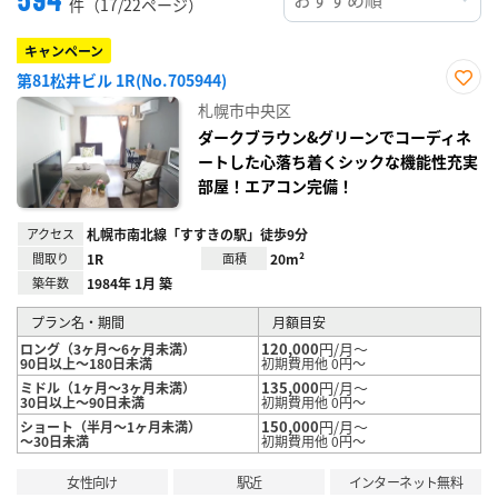
件（17/22ページ）
キャンペーン
第81松井ビル 1R(No.705944)
お気
札幌市中央区
に入
り登
ダークブラウン&グリーンでコーディネ
録
ートした心落ち着くシックな機能性充実
部屋！エアコン完備！
アクセス
札幌市南北線「すすきの駅」徒歩9分
間取り
1R
面積
20m²
築年数
1984年 1月 築
プラン名・期間
月額目安
120,000
円/月～
ロング（3ヶ月～6ヶ月未満）
90日以上～180日未満
初期費用他 0円～
135,000
円/月～
ミドル（1ヶ月～3ヶ月未満）
30日以上～90日未満
初期費用他 0円～
150,000
円/月～
ショート（半月～1ヶ月未満）
～30日未満
初期費用他 0円～
女性向け
駅近
インターネット無料