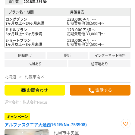
築年数
2018年 3月 築
プラン名・期間
月額目安
123,000
円/月～
ロングプラン
7ヶ月以上～24ヶ月未満
初期費用他 38,500円～
123,000
円/月～
ミドルプラン
3ヶ月以上～7ヶ月未満
初期費用他 33,000円～
123,000
円/月～
ショートプラン
1ヶ月以上～3ヶ月未満
初期費用他 27,500円～
同棲向け
駅近
インターネット無料
wifiあり
駐車場あり
北海道
札幌市南区
お問合わせ
電話する
運営会社：
株式会社Nexus
キャンペーン
アルファスクエア大通西16 1R(No.753908)
お気
札幌市中央区
に入