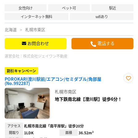
女性向け
ペット可
駅近
インターネット無料
wifiあり
北海道
札幌市東区
お問合わせ
電話する
運営会社：
株式会社ジェイワン不動産
割引キャンペーン
POROKARI澄川駅前/エアコン/セミダブル/角部屋
(No.992287)
お気
に入
札幌市南区
り登
録
地下鉄南北線【澄川駅】徒歩6分！
アクセス
札幌市南北線「南平岸駅」徒歩20分
間取り
1LDK
面積
36.52m²