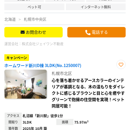
ペット可
インターネット無料
北海道
札幌市中央区
お問合わせ
電話する
運営会社：
株式会社ジェイワン不動産
キャンペーン
ホームワード新川D棟 3LDK(No.1250007)
お気
札幌市北区
に入
り登
心を落ち着かせるアースカラーのインテ
録
リアが基調となる、木の温もりをダイレ
クトに感じるブラウンと目と心を癒やす
グリーンで抱擁の住空間を実現！ペット
同居可能！
アクセス
札沼線「新川駅」徒歩1分
間取り
3LDK
面積
75.97m²
築年数
2025年 10月 築