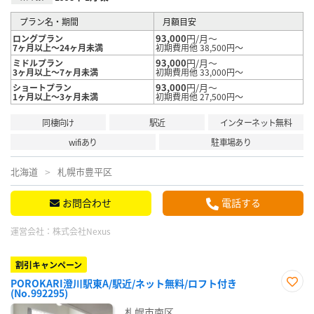
プラン名・期間
月額目安
93,000
円/月～
ロングプラン
7ヶ月以上～24ヶ月未満
初期費用他 38,500円～
93,000
円/月～
ミドルプラン
3ヶ月以上～7ヶ月未満
初期費用他 33,000円～
93,000
円/月～
ショートプラン
1ヶ月以上～3ヶ月未満
初期費用他 27,500円～
同棲向け
駅近
インターネット無料
wifiあり
駐車場あり
北海道
札幌市豊平区
お問合わせ
電話する
運営会社：
株式会社Nexus
割引キャンペーン
POROKARI澄川駅東A/駅近/ネット無料/ロフト付き
(No.992295)
お気
に入
札幌市南区