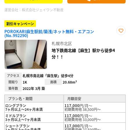
運営会社：
株式会社ジェイワン不動産
割引キャンペーン
POROKARI麻生駅前/築浅/ネット無料・エアコン
(No.992290)
お気
に入
札幌市北区
り登
録
地下鉄南北線【麻生】駅から徒歩4
分！！
アクセス
札幌市南北線「麻生駅」徒歩4分
間取り
1K
面積
20.68m²
築年数
2022年 3月 築
プラン名・期間
月額目安
117,000
円/月～
ロングプラン
7ヶ月以上～24ヶ月未満
初期費用他 38,500円～
117,000
円/月～
ミドルプラン
3ヶ月以上～7ヶ月未満
初期費用他 33,000円～
117,000
円/月～
ショートプラン
1ヶ月以上～3ヶ月未満
初期費用他 27,500円～