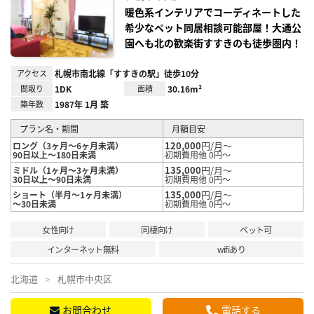
に入
り登
暖色系インテリアでコーディネートした
録
希少なペット同居相談可能部屋！大通公
園へも北の歓楽街すすきのも徒歩圏内！
アクセス
札幌市南北線「すすきの駅」徒歩10分
間取り
1DK
面積
30.16m²
築年数
1987年 1月 築
プラン名・期間
月額目安
120,000
円/月～
ロング（3ヶ月～6ヶ月未満）
90日以上～180日未満
初期費用他 0円～
135,000
円/月～
ミドル（1ヶ月～3ヶ月未満）
30日以上～90日未満
初期費用他 0円～
135,000
円/月～
ショート（半月～1ヶ月未満）
～30日未満
初期費用他 0円～
女性向け
同棲向け
ペット可
インターネット無料
wifiあり
北海道
札幌市中央区
お問合わせ
電話する