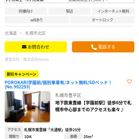
同棲向け
駅近
インターネット無料
wifiあり
オートロック
北海道
札幌市北区
お問合わせ
電話する
運営会社：
株式会社Nexus
割引キャンペーン
POROKARI学園前/個別車庫有/ネット無料/SDベッド！
(No.992293)
お気
に入
札幌市豊平区
り登
録
地下鉄東豊線【学園前駅】徒歩6分で札
幌市中心部までのアクセスも楽々♪
アクセス
札幌市東豊線「大通駅」徒歩25分
間取り
1DK
面積
25m²