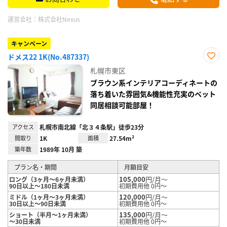
運営会社：
株式会社Nexus
キャンペーン
ドメス22 1K(No.487337)
お気
札幌市東区
に入
り登
ブラウン系インテリアコーディネートの
録
落ち着いた雰囲気&機能性充実のペット
同居相談可能部屋！
アクセス
札幌市南北線「北３４条駅」徒歩23分
間取り
1K
面積
27.54m²
築年数
1989年 10月 築
プラン名・期間
月額目安
105,000
円/月～
ロング（3ヶ月～6ヶ月未満）
90日以上～180日未満
初期費用他 0円～
120,000
円/月～
ミドル（1ヶ月～3ヶ月未満）
30日以上～90日未満
初期費用他 0円～
135,000
円/月～
ショート（半月～1ヶ月未満）
～30日未満
初期費用他 0円～