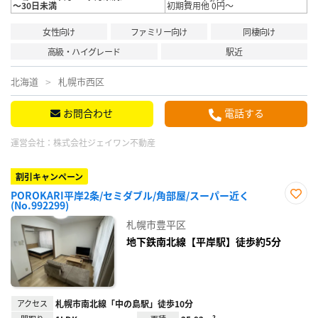
～30日未満
初期費用他 0円～
女性向け
ファミリー向け
同棲向け
高級・ハイグレード
駅近
北海道
札幌市西区
お問合わせ
電話する
運営会社：
株式会社ジェイワン不動産
割引キャンペーン
POROKARI平岸2条/セミダブル/角部屋/スーパー近く
(No.992299)
お気
に入
札幌市豊平区
り登
録
地下鉄南北線【平岸駅】徒歩約5分
アクセス
札幌市南北線「中の島駅」徒歩10分