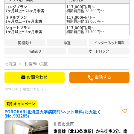
117,000
円/月～
ロングプラン
7ヶ月以上～24ヶ月未満
初期費用他 38,500円～
117,000
円/月～
ミドルプラン
3ヶ月以上～7ヶ月未満
初期費用他 33,000円～
117,000
円/月～
ショートプラン
1ヶ月以上～3ヶ月未満
初期費用他 27,500円～
同棲向け
駅近
インターネット無料
wifiあり
オートロック
北海道
札幌市中央区
お問合わせ
電話する
運営会社：
株式会社Nexus
割引キャンペーン
POROKARI北海道大学病院前/ネット無料/北大近く
(No.992285)
お気
に入
札幌市北区
り登
録
東豊線【北13条東駅】から徒歩3分、南