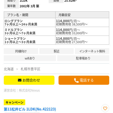
間取り
1LDK
面積
25.92m²
築年数
2002年 3月 築
プラン名・期間
月額目安
114,000
円/月～
ロングプラン
7ヶ月以上～24ヶ月未満
初期費用他 38,500円～
114,000
円/月～
ミドルプラン
3ヶ月以上～7ヶ月未満
初期費用他 33,000円～
114,000
円/月～
ショートプラン
1ヶ月以上～3ヶ月未満
初期費用他 27,500円～
同棲向け
駅近
インターネット無料
wifiあり
駐車場あり
北海道
札幌市豊平区
お問合わせ
電話する
運営会社：
株式会社Nexus
キャンペーン
第11松井ビル 1LDK(No.422123)