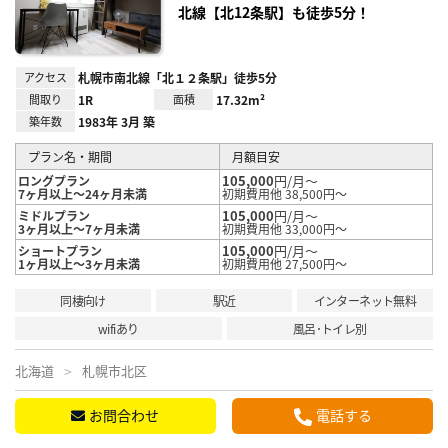
北線【北12条駅】も徒歩5分！
アクセス
札幌市南北線「北１２条駅」徒歩5分
間取り
1R
面積
17.32m²
築年数
1983年 3月 築
プラン名・期間
月額目安
105,000
円/月～
ロングプラン
7ヶ月以上～24ヶ月未満
初期費用他 38,500円～
105,000
円/月～
ミドルプラン
3ヶ月以上～7ヶ月未満
初期費用他 33,000円～
105,000
円/月～
ショートプラン
1ヶ月以上～3ヶ月未満
初期費用他 27,500円～
同棲向け
駅近
インターネット無料
wifiあり
風呂･トイレ別
北海道
札幌市北区
お問合わせ
電話する