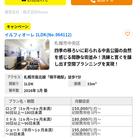
運営会社：
株式会社Nexus
キャンペーン
イルフィオーレ 1LDK(No.964112)
お気
札幌市中央区
に入
り登
四季の移ろいに彩られる中島公園の自然
録
を感じる閑静な街並み！洗練と寛ぐを醸
し出す空間プランニングを実現！
アクセス
札幌市南北線「幌平橋駅」徒歩7分
間取り
1LDK
面積
33m²
築年数
2016年 1月 築
プラン名・期間
月額目安
150,000
円/月～
ロング（3ヶ月～6ヶ月未満）
90日以上～180日未満
初期費用他 0円～
180,000
円/月～
ミドル（1ヶ月～3ヶ月未満）
30日以上～90日未満
初期費用他 0円～
195,000
円/月～
ショート（半月～1ヶ月未満）
～30日未満
初期費用他 0円～