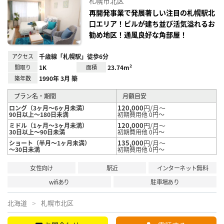
札幌市北区
に入
り登
再開発事業で発展著しい注目の札幌駅北
録
口エリア！ビルが建ち並び活気溢れるお
勧め地区！通風良好な角部屋！
アクセス
千歳線「札幌駅」徒歩6分
間取り
1K
面積
23.74m²
築年数
1990年 3月 築
プラン名・期間
月額目安
120,000
円/月～
ロング（3ヶ月～6ヶ月未満）
90日以上～180日未満
初期費用他 0円～
120,000
円/月～
ミドル（1ヶ月～3ヶ月未満）
30日以上～90日未満
初期費用他 0円～
135,000
円/月～
ショート（半月～1ヶ月未満）
～30日未満
初期費用他 0円～
女性向け
駅近
インターネット無料
wifiあり
駐車場あり
北海道
札幌市北区