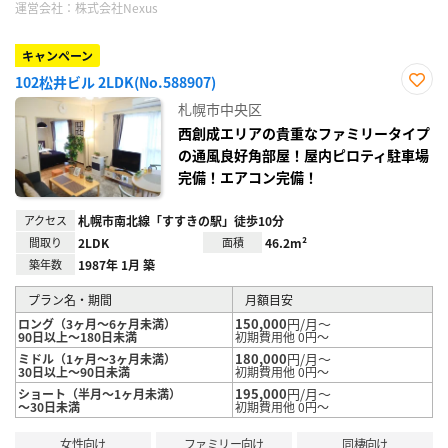
運営会社：
株式会社Nexus
キャンペーン
102松井ビル 2LDK(No.588907)
お気
札幌市中央区
に入
り登
西創成エリアの貴重なファミリータイプ
録
の通風良好角部屋！屋内ピロティ駐車場
完備！エアコン完備！
アクセス
札幌市南北線「すすきの駅」徒歩10分
間取り
2LDK
面積
46.2m²
築年数
1987年 1月 築
プラン名・期間
月額目安
150,000
円/月～
ロング（3ヶ月～6ヶ月未満）
90日以上～180日未満
初期費用他 0円～
180,000
円/月～
ミドル（1ヶ月～3ヶ月未満）
30日以上～90日未満
初期費用他 0円～
195,000
円/月～
ショート（半月～1ヶ月未満）
～30日未満
初期費用他 0円～
女性向け
ファミリー向け
同棲向け