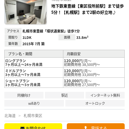
り登
録
地下鉄東豊線【東区役所前駅】まで徒歩
5分！【札幌駅】まで2駅の好立地♪
アクセス
札幌市東豊線「環状通東駅」徒歩7分
間取り
1LDK
面積
33.8m²
築年数
2015年 7月 築
プラン名・期間
月額目安
120,000
円/月～
ロングプラン
7ヶ月以上～24ヶ月未満
初期費用他 38,500円～
120,000
円/月～
ミドルプラン
3ヶ月以上～7ヶ月未満
初期費用他 33,000円～
120,000
円/月～
ショートプラン
1ヶ月以上～3ヶ月未満
初期費用他 27,500円～
同棲向け
駅近
インターネット無料
wifiあり
オートロック
北海道
札幌市東区
お問合わせ
電話する