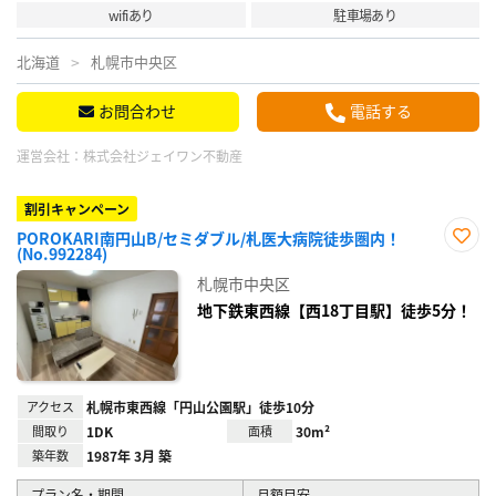
wifiあり
駐車場あり
北海道
札幌市中央区
お問合わせ
電話する
運営会社：
株式会社ジェイワン不動産
割引キャンペーン
POROKARI南円山B/セミダブル/札医大病院徒歩圏内！
(No.992284)
お気
に入
札幌市中央区
り登
録
地下鉄東西線【西18丁目駅】徒歩5分！
アクセス
札幌市東西線「円山公園駅」徒歩10分
間取り
1DK
面積
30m²
築年数
1987年 3月 築
プラン名・期間
月額目安