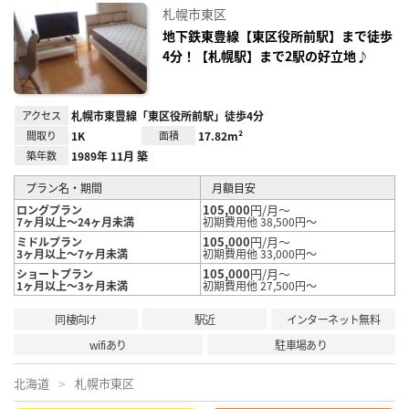
に入
札幌市東区
り登
録
地下鉄東豊線【東区役所前駅】まで徒歩
4分！【札幌駅】まで2駅の好立地♪
アクセス
札幌市東豊線「東区役所前駅」徒歩4分
間取り
1K
面積
17.82m²
築年数
1989年 11月 築
プラン名・期間
月額目安
105,000
円/月～
ロングプラン
7ヶ月以上～24ヶ月未満
初期費用他 38,500円～
105,000
円/月～
ミドルプラン
3ヶ月以上～7ヶ月未満
初期費用他 33,000円～
105,000
円/月～
ショートプラン
1ヶ月以上～3ヶ月未満
初期費用他 27,500円～
同棲向け
駅近
インターネット無料
wifiあり
駐車場あり
北海道
札幌市東区