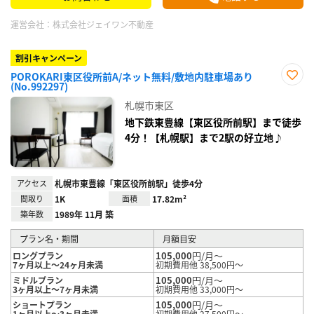
運営会社：
株式会社ジェイワン不動産
割引キャンペーン
POROKARI東区役所前A/ネット無料/敷地内駐車場あり
(No.992297)
お気
に入
札幌市東区
り登
録
地下鉄東豊線【東区役所前駅】まで徒歩
4分！【札幌駅】まで2駅の好立地♪
アクセス
札幌市東豊線「東区役所前駅」徒歩4分
間取り
1K
面積
17.82m²
築年数
1989年 11月 築
プラン名・期間
月額目安
105,000
円/月～
ロングプラン
7ヶ月以上～24ヶ月未満
初期費用他 38,500円～
105,000
円/月～
ミドルプラン
3ヶ月以上～7ヶ月未満
初期費用他 33,000円～
105,000
円/月～
ショートプラン
1ヶ月以上～3ヶ月未満
初期費用他 27,500円～