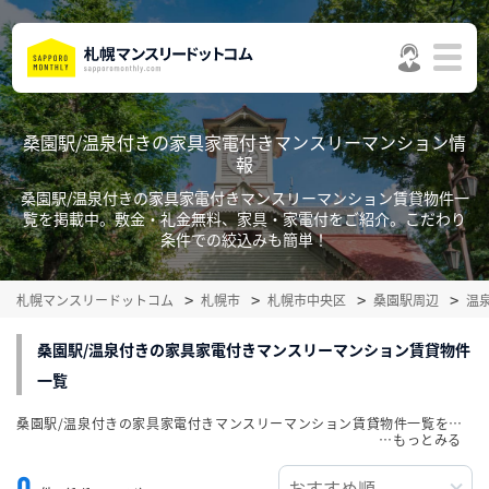
桑園駅/温泉付きの家具家電付きマンスリーマンション情
報
桑園駅/温泉付きの家具家電付きマンスリーマンション賃貸物件一
覧を掲載中。敷金・礼金無料、家具・家電付をご紹介。こだわり
条件での絞込みも簡単！
札幌マンスリードットコム
札幌市
札幌市中央区
桑園駅周辺
温
桑園駅/温泉付きの家具家電付きマンスリーマンション賃貸物件
一覧
桑園駅/温泉付きの家具家電付きマンスリーマンション賃貸物件一覧を掲載中。敷金・礼金無料、家具・家電付をご紹介。こだわり条件での絞込みも簡単！
…
0