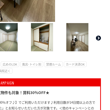
。
広めのLDK
風呂･トイレ別
禁煙ルーム
カード決済OK
病院近く
CAMPAIGN
物件も対象！賃料30％OFF★
30％オフ♪】でご利用いただけます♪利用日数が14日間以上の方で
た」とお知らせいただいた方が対象です。＜他のキャンペーンとの