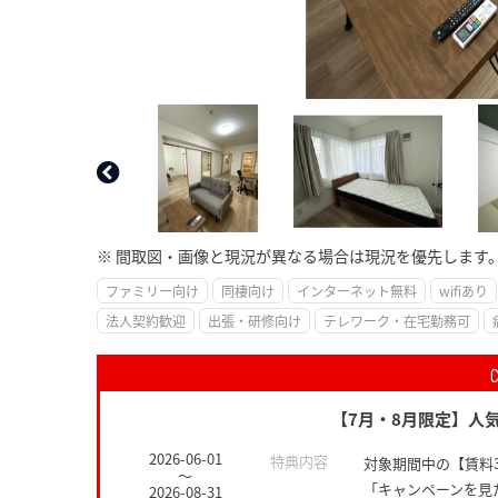
※ 間取図・画像と現況が異なる場合は現況を優先します
ファミリー向け
同棲向け
インターネット無料
wifiあり
法人契約歓迎
出張・研修向け
テレワーク・在宅勤務可
【7月・8月限定】人気
2026-06-01
特典内容
対象期間中の【賃料
～
「キャンペーンを見
2026-08-31