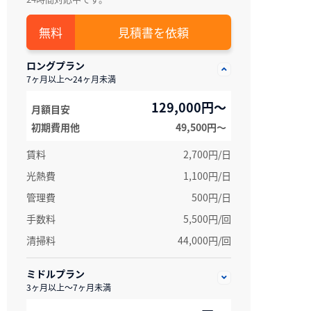
見積書を依頼
ロングプラン
7ヶ月以上～24ヶ月未満
129,000円～
月額目安
初期費用他
49,500円〜
賃料
2,700円/日
光熱費
1,100円/日
管理費
500円/日
手数料
5,500円/回
清掃料
44,000円/回
ミドルプラン
3ヶ月以上～7ヶ月未満