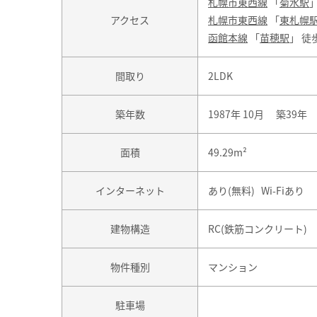
札幌市東西線
「
菊水駅
アクセス
札幌市東西線
「
東札幌
函館本線
「
苗穂駅
」 徒
間取り
2LDK
築年数
1987年 10月 築39年
面積
49.29m²
インターネット
あり(無料) Wi-Fiあり
建物構造
RC(鉄筋コンクリート)
物件種別
マンション
駐車場