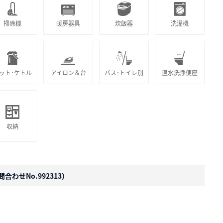
掃除機
暖房器具
炊飯器
洗濯機
ット･ケトル
アイロン＆台
バス･トイレ別
温水洗浄便座
収納
合わせNo.992313）
。