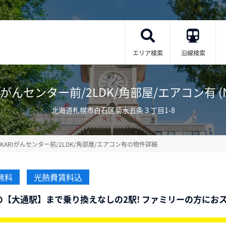
エリア検索
沿線検索
Iがんセンター前/2LDK/角部屋/エアコン有 (No
北海道札幌市白石区菊水五条３丁目1-8
OKARIがんセンター前/2LDK/角部屋/エアコン有の物件詳細
無料
光熱費賃料込
【大通駅】まで乗り換えなしの2駅! ファミリーの方におス