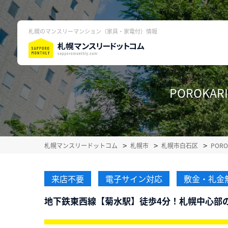
札幌のマンスリーマンション（家具・家電付）情報
POROKAR
札幌マンスリードットコム
札幌市
札幌市白石区
POR
来店不要
電子サイン対応
敷金・礼金
地下鉄東西線【菊水駅】徒歩4分！札幌中心部の