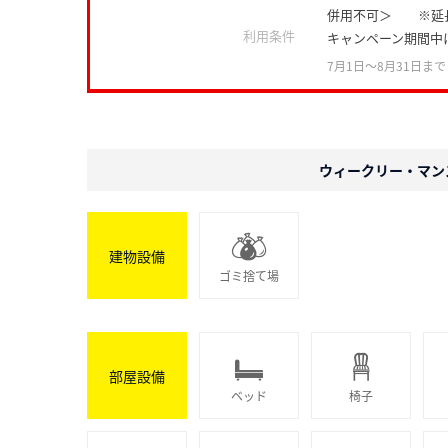
併用不可＞ ※延
利用条件
キャンペーン期間中
7月1日〜8月31日まで
ウィークリー・マン
建物設備
ゴミ捨て場
部屋設備
ベッド
椅子