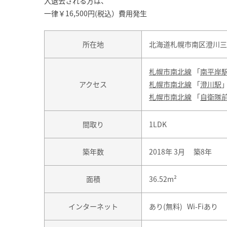
入退去される方は、
一律￥16,500円(税込）費用発生
所在地
北海道札幌市南区澄川三条
札幌市南北線
「
南平岸
アクセス
札幌市南北線
「
澄川駅
札幌市南北線
「
自衛隊
間取り
1LDK
築年数
2018年 3月 築8年
面積
36.52m²
インターネット
あり(無料) Wi-Fiあり