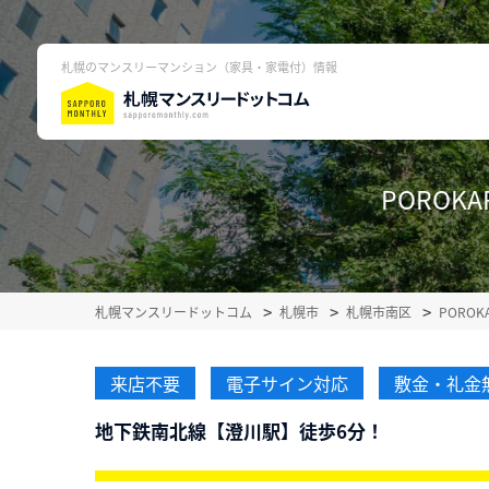
札幌のマンスリーマンション（家具・家電付）情報
POROK
札幌マンスリードットコム
札幌市
札幌市南区
PORO
来店不要
電子サイン対応
敷金・礼金
地下鉄南北線【澄川駅】徒歩6分！