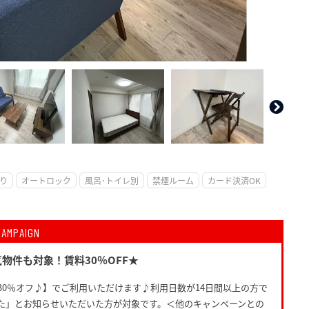
。
り
オートロック
風呂･トイレ別
禁煙ルーム
カード決済OK
CAMPAIGN
物件も対象！賃料30％OFF★
30％オフ♪】でご利用いただけます♪利用日数が14日間以上の方で
た」とお知らせいただいた方が対象です。＜他のキャンペーンとの