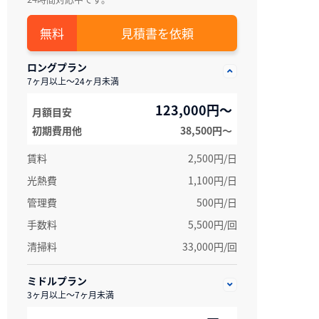
見積書を依頼
ロングプラン
7ヶ月以上～24ヶ月未満
123,000円～
月額目安
初期費用他
38,500円〜
賃料
2,500円/日
光熱費
1,100円/日
管理費
500円/日
手数料
5,500円/回
清掃料
33,000円/回
ミドルプラン
3ヶ月以上～7ヶ月未満