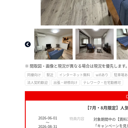
※ 間取図・画像と現況が異なる場合は現況を優先します
同棲向け
駅近
インターネット無料
wifiあり
駐車場あ
法人契約歓迎
出張・研修向け
テレワーク・在宅勤務可
【7月・8月限定】人気
2026-06-01
特典内容
対象期間中の【賃料
～
「キャンペーンを見
2026-08-31