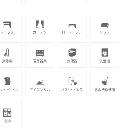
テーブル
カーテン
ローテーブル
ソファ
掃除機
暖房器具
炊飯器
洗濯機
ット･ケトル
アイロン＆台
バス･トイレ別
温水洗浄便座
収納