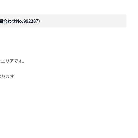
合わせNo.992287）
なエリアです。
なります