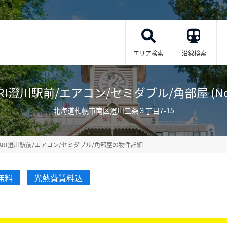
エリア検索
沿線検索
ARI澄川駅前/エアコン/セミダブル/角部屋 (No.9
北海道札幌市南区澄川三条３丁目7-15
KARI澄川駅前/エアコン/セミダブル/角部屋の物件詳細
無料
光熱費賃料込