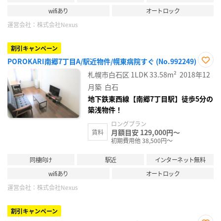
wifiあり
オートロック
運営会社：
株式会社Nexus
割引キャンペーン
POROKARI南郷7丁目A/駅近物件/幌東病院すぐ (No.992249)
お気
札幌市白石区
1LDK
33.58m²
2018年12
に入
り登
月築
白石
録
地下鉄東西線【南郷7丁目駅】徒歩5分の
築浅物件！
ロングプラン
月額目安 129,000円～
賃料
初期費用他 38,500円～
同棲向け
駅近
インターネット無料
wifiあり
オートロック
運営会社：
株式会社Nexus
割引キャンペーン