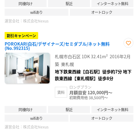
同棲向け
駅近
インターネット無料
wifiあり
オートロック
運営会社：
株式会社Nexus
割引キャンペーン
POROKARI白石/デザイナーズ/セミダブル/ネット無料
(No.992315)
お気
に入
札幌市白石区
1DK
32.41m²
2016年2月
り登
録
築
東札幌
地下鉄東西線【白石駅】徒歩約7分 地下
鉄東西線【東札幌駅】徒歩8分
ロングプラン
月額目安 120,000円～
賃料
初期費用他 38,500円～
同棲向け
駅近
インターネット無料
wifiあり
オートロック
運営会社：
株式会社Nexus