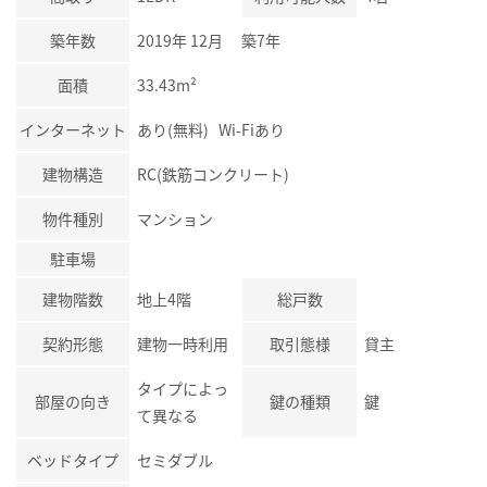
築年数
2019年 12月 築7年
面積
33.43m²
インターネット
あり(無料) Wi-Fiあり
建物構造
RC(鉄筋コンクリート)
物件種別
マンション
駐車場
建物階数
地上4階
総戸数
契約形態
建物一時利用
取引態様
貸主
タイプによっ
部屋の向き
鍵の種類
鍵
て異なる
ベッドタイプ
セミダブル