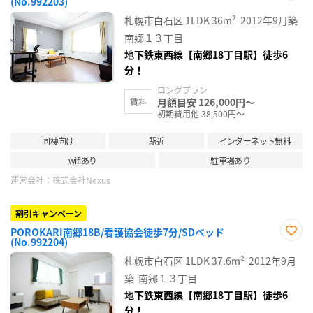
(No.992203)
お気
に入
札幌市白石区
1LDK
36m²
2012年9月築
り登
録
南郷１３丁目
地下鉄東西線【南郷18丁目駅】徒歩6
分！
ロングプラン
月額目安 126,000円～
賃料
初期費用他 38,500円～
同棲向け
駅近
インターネット無料
wifiあり
駐車場あり
運営会社：
株式会社Nexus
割引キャンペーン
POROKARI南郷18B/看護協会徒歩7分/SDベッド
(No.992204)
お気
に入
札幌市白石区
1LDK
37.6m²
2012年9月
り登
録
築
南郷１３丁目
地下鉄東西線【南郷18丁目駅】徒歩6
分！