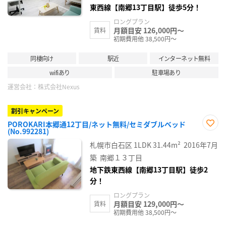
東西線【南郷13丁目駅】徒歩5分！
ロングプラン
月額目安 126,000円～
賃料
初期費用他 38,500円～
同棲向け
駅近
インターネット無料
wifiあり
駐車場あり
運営会社：
株式会社Nexus
割引キャンペーン
POROKARI本郷通12丁目/ネット無料/セミダブルベッド
(No.992281)
お気
に入
札幌市白石区
1LDK
31.44m²
2016年7月
り登
録
築
南郷１３丁目
地下鉄東西線【南郷13丁目駅】徒歩2
分！
ロングプラン
月額目安 129,000円～
賃料
初期費用他 38,500円～