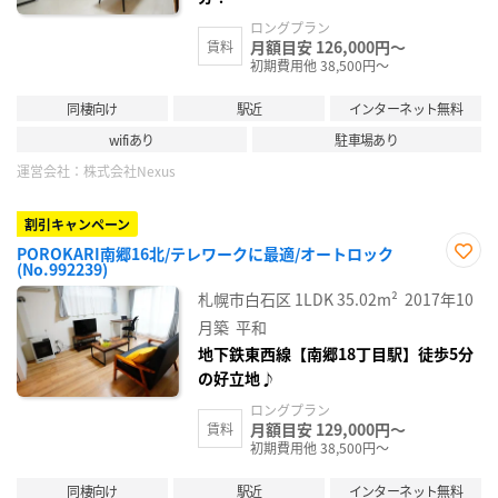
ロングプラン
月額目安 126,000円～
賃料
初期費用他 38,500円～
同棲向け
駅近
インターネット無料
wifiあり
駐車場あり
運営会社：
株式会社Nexus
割引キャンペーン
POROKARI南郷16北/テレワークに最適/オートロック
(No.992239)
お気
に入
札幌市白石区
1LDK
35.02m²
2017年10
り登
録
月築
平和
地下鉄東西線【南郷18丁目駅】徒歩5分
の好立地♪
ロングプラン
月額目安 129,000円～
賃料
初期費用他 38,500円～
同棲向け
駅近
インターネット無料