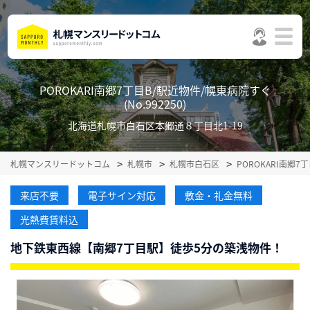
POROKARI南郷7丁目B/駅近物件/幌東病院すぐ
(No.992250)
北海道札幌市白石区本郷通８丁目北1-19
札幌マンスリードットコム
札幌市
札幌市白石区
POROKARI南郷
来店不要
電子サイン対応
敷金・礼金無料
光熱費賃料込
地下鉄東西線【南郷7丁目駅】徒歩5分の築浅物件！