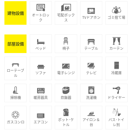
建物設備
オートロッ
宅配ボック
TVドアホン
ゴミ捨て場
ク
ス
部屋設備
ベッド
椅子
テーブル
カーテン
ローテーブ
ソファ
電子レンジ
テレビ
冷蔵庫
ル
掃除機
暖房器具
炊飯器
洗濯機
ドライヤー
ポット･ケ
アイロン＆
バス･トイ
ガスコンロ
エアコン
トル
台
レ別