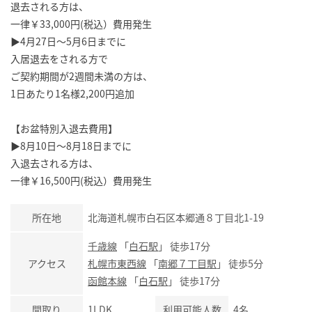
退去される方は、
一律￥33,000円(税込）費用発生
▶4月27日～5月6日までに
入居退去をされる方で
ご契約期間が2週間未満の方は、
1日あたり1名様2,200円追加
【お盆特別入退去費用】
▶8月10日～8月18日までに
入退去される方は、
一律￥16,500円(税込）費用発生
所在地
北海道札幌市白石区本郷通８丁目北1-19
千歳線
「
白石駅
」 徒歩17分
アクセス
札幌市東西線
「
南郷７丁目駅
」 徒歩5分
函館本線
「
白石駅
」 徒歩17分
間取り
1LDK
利用可能人数
4名