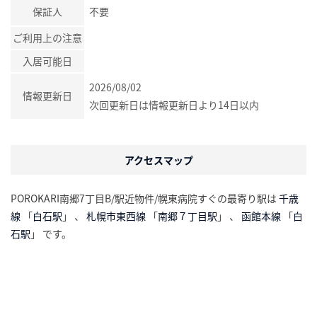
保証人
不要
ご利用上の注意
入居可能日
2026/08/02
情報更新日
次回更新日は情報更新日より14日以内
アクセスマップ
POROKARI南郷7丁目B/駅近物件/幌東病院すぐの最寄り駅は
千歳
線
「
白石駅
」 、
札幌市東西線
「
南郷７丁目駅
」 、
函館本線
「
白
石駅
」 です。