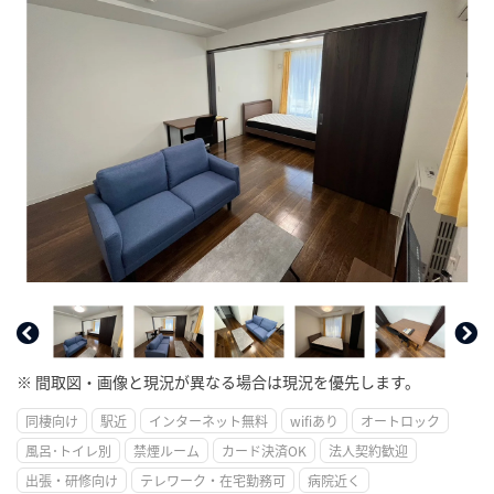
※ 間取図・画像と現況が異なる場合は現況を優先します。
同棲向け
駅近
インターネット無料
wifiあり
オートロック
風呂･トイレ別
禁煙ルーム
カード決済OK
法人契約歓迎
出張・研修向け
テレワーク・在宅勤務可
病院近く