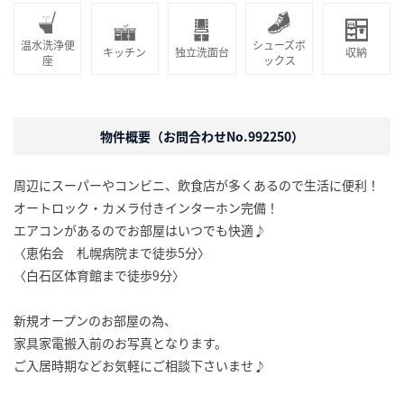
温水洗浄便
シューズボ
キッチン
独立洗面台
収納
座
ックス
物件概要（お問合わせNo.992250）
周辺にスーパーやコンビニ、飲食店が多くあるので生活に便利！
オートロック・カメラ付きインターホン完備！
エアコンがあるのでお部屋はいつでも快適♪
〈恵佑会 札幌病院まで徒歩5分〉
〈白石区体育館まで徒歩9分〉
新規オープンのお部屋の為、
家具家電搬入前のお写真となります。
ご入居時期などお気軽にご相談下さいませ♪