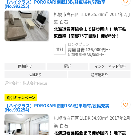
【ハイクラス】POROKARI南郷13B/駐車場有/複数室
(No.992255)
お気
に入
札幌市白石区
1LDK
35.28m²
2017年2月
り登
録
築
白石
北海道看護協会まで徒歩圏内！ 地下鉄
東西線【南郷13丁目駅】徒歩5分！
ロングプラン
月額目安 126,000円～
賃料
初期費用他 38,500円～
同棲向け
駅近
インターネット無料
wifiあり
駐車場あり
運営会社：
株式会社Nexus
割引キャンペーン
【ハイクラス】POROKARI南郷13A/駐車場有/設備充実
(No.992254)
お気
に入
札幌市白石区
1LDK
34.93m²
2017年2月
り登
録
築
白石
北海道看護協会まで徒歩圏内！ 地下鉄