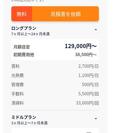
見積書を依頼
ロングプラン
7ヶ月以上～24ヶ月未満
129,000円～
月額目安
初期費用他
38,500円〜
賃料
2,700円/日
光熱費
1,100円/日
管理費
500円/日
手数料
5,500円/回
清掃料
33,000円/回
ミドルプラン
3ヶ月以上～7ヶ月未満