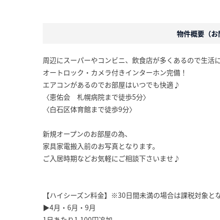
物件概要（お問
周辺にスーパーやコンビニ、飲食店が多くあるので生活
オートロック・カメラ付きインターホン完備！
エアコンがあるのでお部屋はいつでも快適♪
〈恵佑会 札幌病院まで徒歩5分〉
〈白石区体育館まで徒歩9分〉
新規オープンのお部屋の為、
家具家電搬入前のお写真となります。
ご入居時期などお気軽にご相談下さいませ♪
【ハイシーズン料金】※30日間未満の場合は課税対象と
▶4月・6月・9月
1日あたり1,100円追加