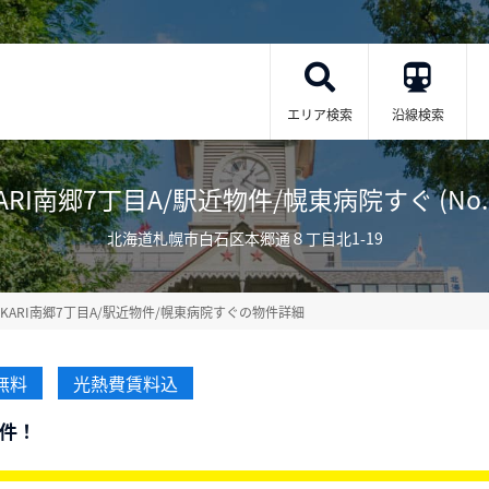
エリア検索
沿線検索
ARI南郷7丁目A/駅近物件/幌東病院すぐ (No.9
北海道札幌市白石区本郷通８丁目北1-19
OKARI南郷7丁目A/駅近物件/幌東病院すぐの物件詳細
無料
光熱費賃料込
物件！