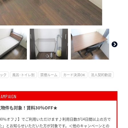
。
ック
風呂･トイレ別
禁煙ルーム
カード決済OK
法人契約歓迎
CAMPAIGN
物件も対象！賃料30％OFF★
30％オフ♪】でご利用いただけます♪利用日数が14日間以上の方で
た」とお知らせいただいた方が対象です。＜他のキャンペーンとの