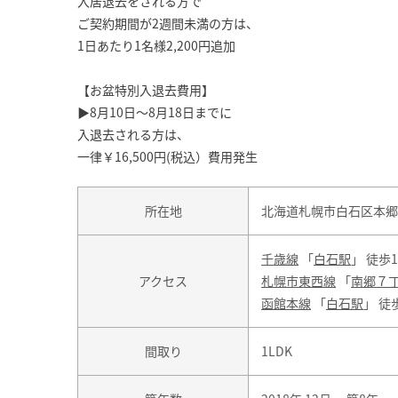
入居退去をされる方で
ご契約期間が2週間未満の方は、
1日あたり1名様2,200円追加
【お盆特別入退去費用】
▶8月10日～8月18日までに
入退去される方は、
一律￥16,500円(税込）費用発生
所在地
北海道札幌市白石区本郷通
千歳線
「
白石駅
」 徒歩
アクセス
札幌市東西線
「
南郷７
函館本線
「
白石駅
」 徒
間取り
1LDK