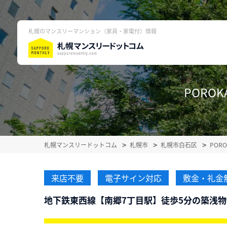
札幌のマンスリーマンション（家具・家電付）情報
POROK
札幌マンスリードットコム
札幌市
札幌市白石区
POR
来店不要
電子サイン対応
敷金・礼金
地下鉄東西線【南郷7丁目駅】徒歩5分の築浅