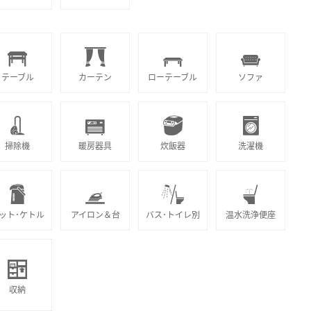
テーブル
カーテン
ローテーブル
ソファ
掃除機
暖房器具
炊飯器
洗濯機
ット･ケトル
アイロン＆台
バス･トイレ別
温水洗浄便座
収納