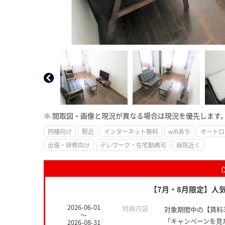
※ 間取図・画像と現況が異なる場合は現況を優先します
同棲向け
駅近
インターネット無料
wifiあり
オートロ
出張・研修向け
テレワーク・在宅勤務可
病院近く
【7月・8月限定】人気
2026-06-01
特典内容
対象期間中の【賃料
～
「キャンペーンを見
2026-08-31