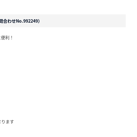
合わせNo.992249）
に便利！
なります