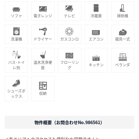
ソファ
電子レンジ
テレビ
冷蔵庫
掃除機
洗濯機
ドライヤー
ガスコンロ
エアコン
寝具一式
バス･トイ
温水洗浄便
フローリン
キッチン
ベランダ
レ別
座
グ
シューズボ
収納
ックス
物件概要（お問合わせNo.986561）
＜各エリアへのアクセスも便利なお部屋です！＞