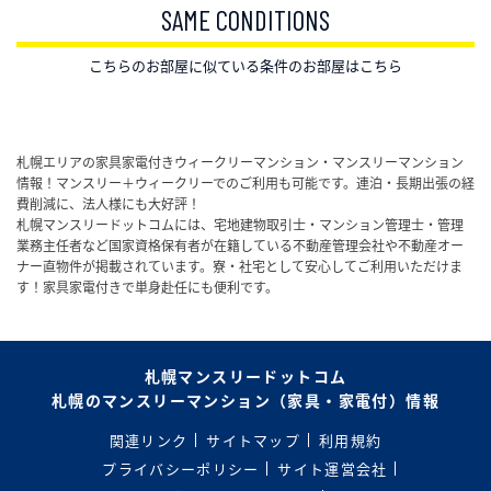
SAME CONDITIONS
こちらのお部屋に似ている条件のお部屋はこちら
札幌エリアの家具家電付きウィークリーマンション・マンスリーマンション
情報！マンスリー＋ウィークリーでのご利用も可能です。連泊・長期出張の経
費削減に、法人様にも大好評！
札幌マンスリードットコムには、宅地建物取引士・マンション管理士・管理
業務主任者など国家資格保有者が在籍している不動産管理会社や不動産オー
ナー直物件が掲載されています。寮・社宅として安心してご利用いただけま
す！家具家電付きで単身赴任にも便利です。
札幌マンスリードットコム
札幌のマンスリーマンション（家具・家電付）情報
関連リンク
サイトマップ
利用規約
プライバシーポリシー
サイト運営会社