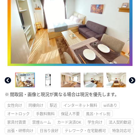
※ 間取図・画像と現況が異なる場合は現況を優先します。
女性向け
同棲向け
駅近
インターネット無料
wifiあり
オートロック
手数料無料
保証人不要
風呂･トイレ別
家具付賃貸
禁煙ルーム
カード決済OK
学生向け
法人契約歓迎
出張・研修向け
日当り良好
テレワーク・在宅勤務可
特急対応可