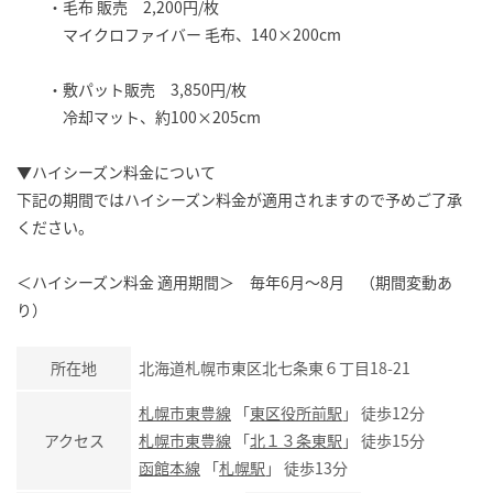
・毛布 販売 2,200円/枚
マイクロファイバー 毛布、140×200cm
・敷パット販売 3,850円/枚
冷却マット、約100×205cm
▼ハイシーズン料金について
下記の期間ではハイシーズン料金が適用されますので予めご了承
ください。
＜ハイシーズン料金 適用期間＞ 毎年6月～8月 （期間変動あ
り）
所在地
北海道札幌市東区北七条東６丁目18-21
札幌市東豊線
「
東区役所前駅
」 徒歩12分
アクセス
札幌市東豊線
「
北１３条東駅
」 徒歩15分
函館本線
「
札幌駅
」 徒歩13分