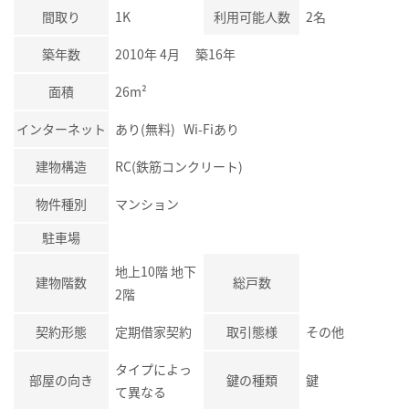
間取り
1K
利用可能人数
2名
築年数
2010年 4月 築16年
面積
26m²
インターネット
あり(無料) Wi-Fiあり
建物構造
RC(鉄筋コンクリート)
物件種別
マンション
駐車場
地上10階 地下
建物階数
総戸数
2階
契約形態
定期借家契約
取引態様
その他
タイプによっ
部屋の向き
鍵の種類
鍵
て異なる