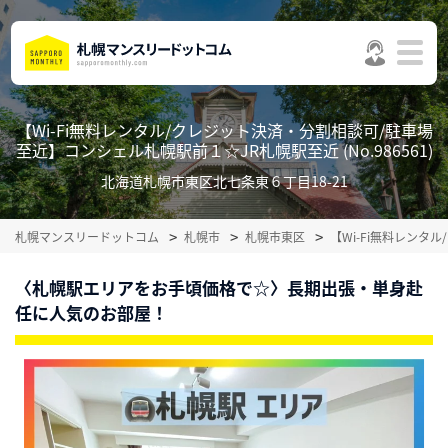
【Wi-Fi無料レンタル/クレジット決済・分割相談可/駐車場
至近】コンシェル札幌駅前１☆JR札幌駅至近 (No.986561)
北海道札幌市東区北七条東６丁目18-21
札幌マンスリードットコム
札幌市
札幌市東区
【Wi-Fi無料レン
〈札幌駅エリアをお手頃価格で☆〉長期出張・単身赴
任に人気のお部屋！