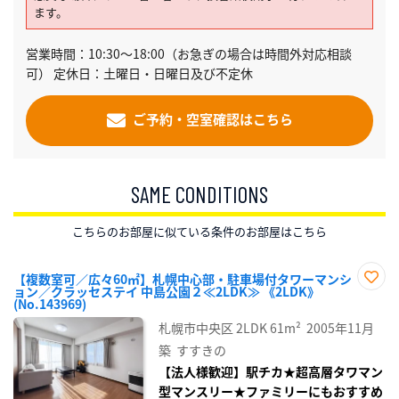
ます。
営業時間：10:30～18:00（お急ぎの場合は時間外対応相談
可） 定休日：土曜日・日曜日及び不定休
ご予約・空室確認はこちら
SAME CONDITIONS
こちらのお部屋に似ている条件のお部屋はこちら
【複数室可／広々60㎡】札幌中心部・駐車場付タワーマンシ
ョン／クラッセステイ 中島公園２≪2LDK≫ 《2LDK》
お気
(No.143969)
に入
り登
札幌市中央区
2LDK
61m²
2005年11月
録
築
すすきの
【法人様歓迎】駅チカ★超高層タワマン
型マンスリー★ファミリーにもおすすめ