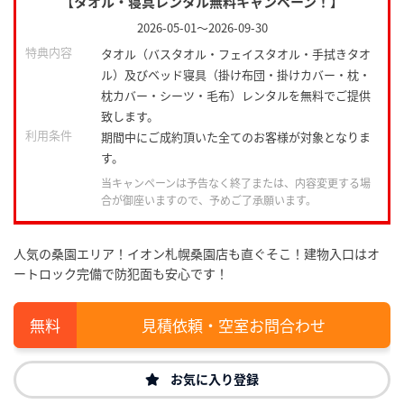
【タオル・寝具レンタル無料キャンペーン！】
2026-05-01
～
2026-09-30
特典内容
タオル（バスタオル・フェイスタオル・手拭きタオ
ル）及びベッド寝具（掛け布団・掛けカバー・枕・
枕カバー・シーツ・毛布）レンタルを無料でご提供
致します。
利用条件
期間中にご成約頂いた全てのお客様が対象となりま
す。
当キャンペーンは予告なく終了または、内容変更する場
合が御座いますので、予めご了承願います。
人気の桑園エリア！イオン札幌桑園店も直ぐそこ！建物入口はオ
ートロック完備で防犯面も安心です！
見積依頼・空室お問合わせ
お気に入り登録