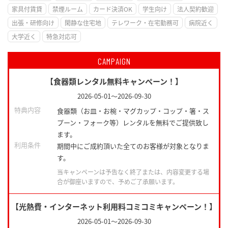
家具付賃貸
禁煙ルーム
カード決済OK
学生向け
法人契約歓迎
出張・研修向け
閑静な住宅地
テレワーク・在宅勤務可
病院近く
大学近く
特急対応可
CAMPAIGN
【食器類レンタル無料キャンペーン！】
2026-05-01
～
2026-09-30
特典内容
食器類（お皿・お椀・マグカップ・コップ・箸・ス
プーン・フォーク等）レンタルを無料でご提供致し
ます。
利用条件
期間中にご成約頂いた全てのお客様が対象となりま
す。
当キャンペーンは予告なく終了または、内容変更する場
合が御座いますので、予めご了承願います。
【光熱費・インターネット利用料コミコミキャンペーン！】
2026-05-01
～
2026-09-30