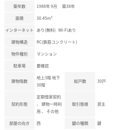
築年数
1988年 9月 築38年
面積
30.45m²
インターネット
あり(無料) Wi-Fiあり
建物構造
RC(鉄筋コンクリート)
物件種別
マンション
駐車場
要確認
地上3階 地下
建物階数
総戸数
30戸
30階
定期借家契約
契約形態
、 建物一時利
取引態様
貸主
用 、 その他
部屋の向き
西
鍵の種類
鍵