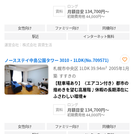
ロング
月額目安 134,700円～
賃料
初期費用他 44,000円～
女性向け
ファミリー向け
同棲向け
駅近
インターネット無料
運営会社：
株式会社 賃貸生活
ノースステイ中島公園タワー 3010・1LDK(No.709571)
お気
札幌市中央区
1LDK
39.94m²
2005年1月
に入
り登
築
すすきの
録
【駐車場あり】〈エアコン付き〉都市の
煌めきを望む高層階♪休暇の長期滞在に
ふさわしい環境★
ロング
月額目安 134,700円～
賃料
初期費用他 44,000円～
女性向け
ファミリー向け
同棲向け