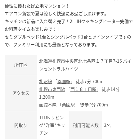
便性に優れた好立地マンション！
エアコン新設で夏は涼しく快適にお過ごし頂けます。
キッチンは新品に入れ替え完了！2口IHクッキングヒーター完備で
お料理タイムも楽しみです！
セミダブルベッド1台とシングルベッド1台とツインタイプですの
で、ファミリー利用にも最適となっております。
北海道札幌市中央区北七条西１７丁目7-16 パイ
所在地
ンセントラルハイツ
札沼線
「
桑園駅
」 徒歩7分 700m
札幌市東西線
「
西１８丁目駅
」 徒歩14分
アクセス
1,200m
函館本線
「
桑園駅
」 徒歩7分 700m
1LDK リビン
間取り
グ*洋室*キッ
利用可能人数
3名
チン