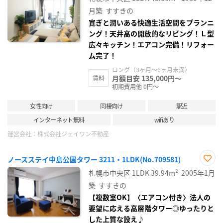
に入
り登
月築
すすきの
録
寛ぎと潤いある快適生活空間をプランニ
ング！天井高の開放的なリビング！Ｌ型
広々キッチン！エアコン完備！リフォー
ム完了！
ロング（3ヶ月～6ヶ月未満）
月額目安 135,000円～
賃料
初期費用他 0円～
女性向け
同棲向け
駅近
インターネット無料
wifiあり
運営会社：
株式会社ジェイワン不動産
ノースステイ中島公園タワー 3211・1LDK(No.709581)
お気
札幌市中央区
1LDK
39.94m²
2005年1月
に入
り登
築
すすきの
録
【複数室OK】〈エアコン付き〉法人の
要望に応える高層階タワー◎ゆったりと
した上質な設え♪