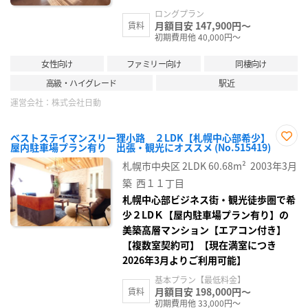
ロングプラン
月額目安 147,900円～
賃料
初期費用他 40,000円～
女性向け
ファミリー向け
同棲向け
高級・ハイグレード
駅近
運営会社：
株式会社日動
ベストステイマンスリー狸小路 ２LDK【札幌中心部希少】
屋内駐車場プラン有り 出張・観光にオススメ (No.515419)
お気
に入
札幌市中央区
2LDK
60.68m²
2003年3月
り登
録
築
西１１丁目
札幌中心部ビジネス街・観光徒歩圏で希
少２LDＫ【屋内駐車場プラン有り】の
美築高層マンション【エアコン付き】
【複数室契約可】【現在満室につき
2026年3月よりご利用可能】
基本プラン【最低料金】
月額目安 198,000円～
賃料
初期費用他 33,000円～