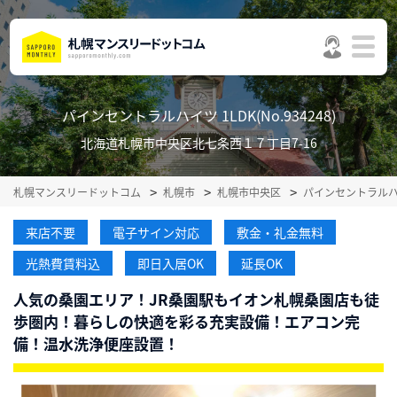
パインセントラルハイツ 1LDK(No.934248)
北海道札幌市中央区北七条西１７丁目7-16
札幌マンスリードットコム
札幌市
札幌市中央区
パインセントラル
来店不要
電子サイン対応
敷金・礼金無料
光熱費賃料込
即日入居OK
延長OK
人気の桑園エリア！JR桑園駅もイオン札幌桑園店も徒
歩圏内！暮らしの快適を彩る充実設備！エアコン完
備！温水洗浄便座設置！