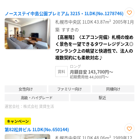
ノースステイ中島公園プレミアム 3215・1LDK(No.1278746)
お気
札幌市中央区
1LDK
43.87m²
2005年1月
に入
り登
築
すすきの
録
【高層階】〈エアコン完備〉札幌の煌め
く景色を一望できるタワーレジデンス◎
ワンランク上の眺望と快適性で、法人の
複数契約にも柔軟対応♪
ロング
月額目安 143,700円～
賃料
初期費用他 44,000円～
女性向け
ファミリー向け
同棲向け
高級・ハイグレード
駅近
運営会社：
株式会社 賃貸生活
キャンペーン
第82松井ビル 1LDK(No.650144)
お気
札幌市中央区
1LDK
48.06m²
1989年12