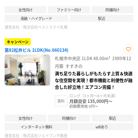
女性向け
ファミリー向け
同棲向け
高級・ハイグレード
駅近
運営会社：
株式会社ベストステイ札幌
キャンペーン
第82松井ビル 1LDK(No.660134)
お気
札幌市中央区
1LDK
48.06m²
1989年12
に入
り登
月築
すすきの
録
満ち足りた暮らしがもたらす上質＆快適
な住空間を実現！都市機能と利便性が融
合した好立地！エアコン完備！
ロング（3ヶ月～6ヶ月未満）
月額目安 135,000円～
賃料
初期費用他 0円～
女性向け
同棲向け
駅近
インターネット無料
wifiあり
運営会社：
株式会社ジェイワン不動産