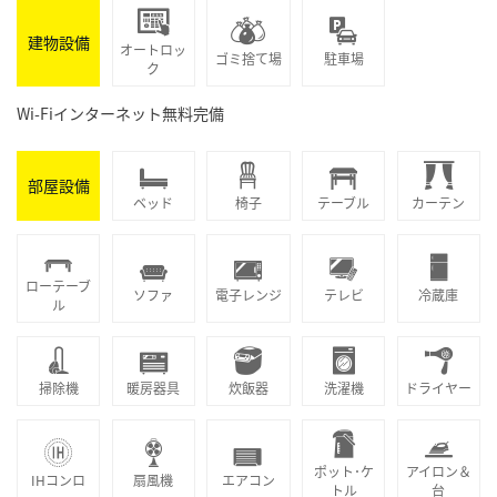
建物設備
オートロッ
ゴミ捨て場
駐車場
ク
Wi-Fiインターネット無料完備
部屋設備
ベッド
椅子
テーブル
カーテン
ローテーブ
ソファ
電子レンジ
テレビ
冷蔵庫
ル
掃除機
暖房器具
炊飯器
洗濯機
ドライヤー
ポット･ケ
アイロン＆
IHコンロ
扇風機
エアコン
トル
台