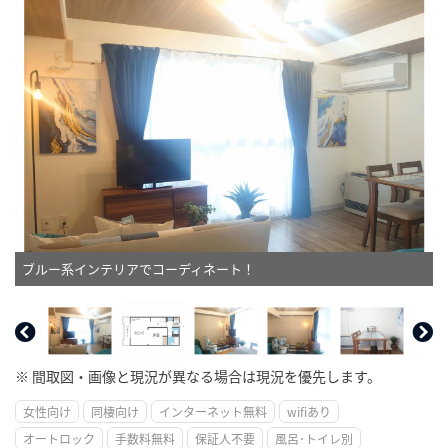
ブルー系インテリアでコーディネート！
※ 間取図・画像と現況が異なる場合は現況を優先します。
女性向け
同棲向け
インターネット無料
wifiあり
オートロック
手数料無料
保証人不要
風呂･トイレ別