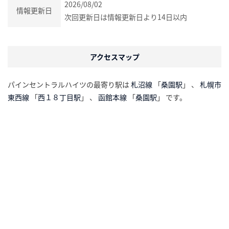
2026/08/02
情報更新日
次回更新日は情報更新日より14日以内
アクセスマップ
パインセントラルハイツの最寄り駅は
札沼線
「
桑園駅
」 、
札幌市
東西線
「
西１８丁目駅
」 、
函館本線
「
桑園駅
」 です。