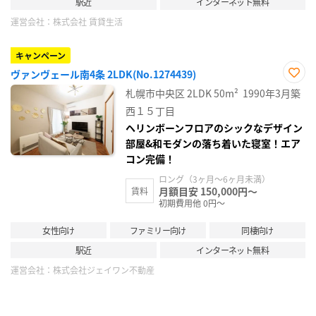
駅近
インターネット無料
運営会社：
株式会社 賃貸生活
キャンペーン
ヴァンヴェール南4条 2LDK(No.1274439)
お気
札幌市中央区
2LDK
50m²
1990年3月築
に入
り登
西１５丁目
録
ヘリンボーンフロアのシックなデザイン
部屋&和モダンの落ち着いた寝室！エア
コン完備！
ロング（3ヶ月～6ヶ月未満）
月額目安 150,000円～
賃料
初期費用他 0円～
女性向け
ファミリー向け
同棲向け
駅近
インターネット無料
運営会社：
株式会社ジェイワン不動産