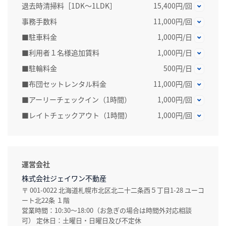
退去時清掃料［1DK～1LDK］
15,400円/回
事務手数料
11,000円/回
■駐車料金
1,000円/日
■利用者１名様追加賃料
1,000円/日
■駐輪料金
500円/日
■布団セットレンタル料金
11,000円/回
■アーリーチェックイン（1時間）
1,000円/回
■レイトチェックアウト（1時間）
1,000円/回
運営会社
株式会社ジェイワン不動産
〒 001-0022 北海道札幌市北区北二十二条西５丁目1-28 ユーコ
ート北22条 １階
営業時間：10:30～18:00（お急ぎの場合は時間外対応相談
可） 定休日：土曜日・日曜日及び不定休