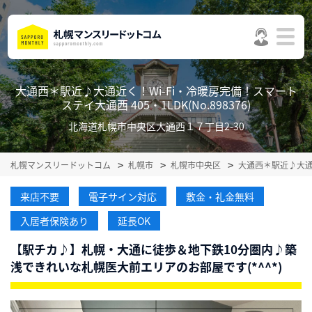
大通西＊駅近♪大通近く！Wi-Fi・冷暖房完備！スマート
ステイ大通西 405・1LDK(No.898376)
北海道札幌市中央区大通西１７丁目2-30
札幌マンスリードットコム
札幌市
札幌市中央区
大通西＊駅近♪大通
来店不要
電子サイン対応
敷金・礼金無料
入居者保険あり
延長OK
【駅チカ♪】札幌・大通に徒歩＆地下鉄10分圏内♪築
浅できれいな札幌医大前エリアのお部屋です(*^^*)