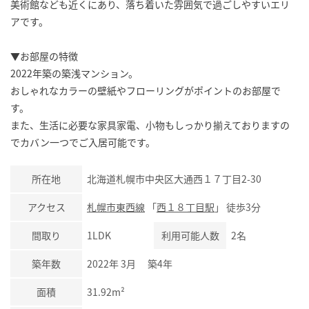
美術館なども近くにあり、落ち着いた雰囲気で過ごしやすいエリ
アです。
▼お部屋の特徴
2022年築の築浅マンション。
おしゃれなカラーの壁紙やフローリングがポイントのお部屋で
す。
また、生活に必要な家具家電、小物もしっかり揃えておりますの
でカバン一つでご入居可能です。
所在地
北海道札幌市中央区大通西１７丁目2-30
アクセス
札幌市東西線
「
西１８丁目駅
」 徒歩3分
間取り
1LDK
利用可能人数
2名
築年数
2022年 3月 築4年
面積
31.92m²