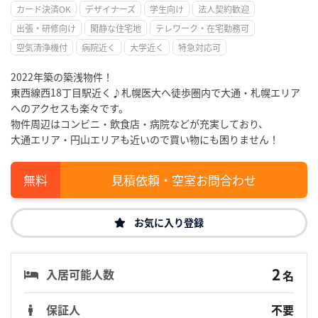
カード決済OK
デザイナーズ
学生向け
法人契約歓迎
出張・研修向け
閑静な住宅地
テレワーク・在宅勤務可
空気清浄機付
病院近く
大学近く
特急対応可
2022年築の築浅物件！
東西線西18丁目駅近く♪札幌医大へ徒歩圏内で大通・札幌エリア
へのアクセスも楽々です。
物件周辺はコンビニ・飲食店・病院などが充実しており、
大通エリア・円山エリアも近いので買い物にも困りません！
見積依頼・空室お問合わせ
お気に入り登録
2
入居可能人数
名
保証人
不要