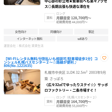
中心部の好立地★繫華街へも楽々アクセ
ス◎長期出張も快適な滞在を
ロング
月額目安 128,700円～
賃料
初期費用他 44,000円～
女性向け
同棲向け
駅近
インターネット無料
wifiあり
運営会社：
株式会社 賃貸生活
【WI-FIレンタル無料/分割払いも相談可/駐車場徒歩1分】コ
ンシェル札幌バスセンター２～☆路線が便利♪
お気
806(No.1221635)
に入
り登
札幌市中央区
1LDK
32.5m²
2003年9月
録
築
さっぽろ
〈広々32㎡でゆったりステイ☆〉サッポ
ロファクトリー・二条市場すぐ！
ロング（札幌バスセンター２）
月額目安 164,700円～
賃料
初期費用他 55,000円～