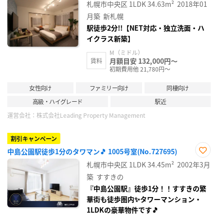
お気
札幌市中央区
1LDK
34.63m²
2018年01
に入
り登
月築
新札幌
録
駅徒歩2分!!【NET対応・独立洗面・ハ
イクラス新築】
M（ミドル）
月額目安 132,000円～
賃料
初期費用他 21,780円～
女性向け
ファミリー向け
同棲向け
高級・ハイグレード
駅近
運営会社：
株式会社Leading Property Management
割引キャンペーン
中島公園駅徒歩1分のタワマン🎵 1005号室(No.727695)
お気
札幌市中央区
1LDK
34.45m²
2002年3月
に入
り登
築
すすきの
録
『中島公園駅』徒歩1分！！すすきの繁
華街も徒歩圏内✨タワーマンション・
1LDKの豪華物件です🎵