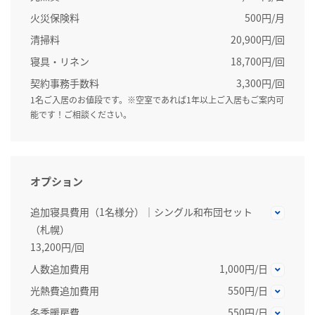
火災保険料
500円/月
清掃料
20,900円/回
寝具・リネン
18,700円/回
契約事務手数料
3,300円/回
1名ご入居のお値段です。※空室であれば1年以上ご入居もご案内可
能です！ご相談ください。
オプション
追加寝具費用（1名様分）｜シングル和布団セット
（札幌）
13,200円/回
人数追加費用
1,000円/日
光熱費追加費用
550円/日
冬季暖房費
550円/日