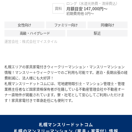
ロング（水道光熱費・清掃費込）
月額目安 147,000円～
賃料
初期費用他 0円～
女性向け
ファミリー向け
同棲向け
高級・ハイグレード
駅近
運営会社：
株式会社マイスタイル
札幌エリアの家具家電付きウィークリーマンション・マンスリーマンション
情報！マンスリー＋ウィークリーでのご利用も可能です。連泊・長期出張の経
費削減に、法人様にも大好評！
札幌マンスリードットコムには、宅地建物取引士・マンション管理士・管理
業務主任者など国家資格保有者が在籍している不動産管理会社や不動産オー
ナー直物件が掲載されています。寮・社宅として安心してご利用いただけま
す！家具家電付きで単身赴任にも便利です。
札幌マンスリードットコム
札幌のマンスリーマンション（家具・家電付）情報