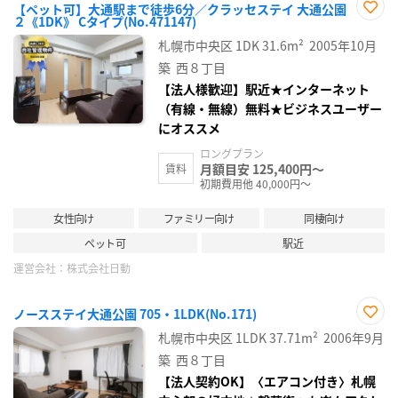
【ペット可】大通駅まで徒歩6分／クラッセステイ 大通公園
２《1DK》 Cタイプ(No.471147)
お気
に入
札幌市中央区
1DK
31.6m²
2005年10月
り登
録
築
西８丁目
【法人様歓迎】駅近★インターネット
（有線・無線）無料★ビジネスユーザー
にオススメ
ロングプラン
月額目安 125,400円～
賃料
初期費用他 40,000円～
女性向け
ファミリー向け
同棲向け
ペット可
駅近
運営会社：
株式会社日動
ノースステイ大通公園 705・1LDK(No.171)
お気
札幌市中央区
1LDK
37.71m²
2006年9月
に入
り登
築
西８丁目
録
【法人契約OK】〈エアコン付き〉札幌