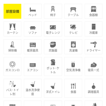
部屋設備
ベッド
椅子
テーブル
食器棚
カーテン
ソファ
電子レンジ
テレビ
冷蔵庫
掃除機
暖房器具
炊飯器
洗濯機
ドライヤー
ポット･ケ
ガスコンロ
エアコン
空気清浄機
寝具一式
トル
バス･トイ
温水洗浄便
洋式トイレ
食器
調理器具
レ別
座