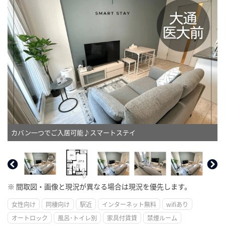
カバン一つでご入居可能♪スマートステイ
※ 間取図・画像と現況が異なる場合は現況を優先します。
女性向け
同棲向け
駅近
インターネット無料
wifiあり
オートロック
風呂･トイレ別
家具付賃貸
禁煙ルーム