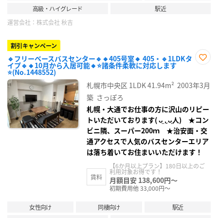
高級・ハイグレード
駅近
運営会社：
株式会社 秋吉
割引キャンペーン
🔹フリーベースバスセンター🔹🔸405号室🔸 405・🔹1LDKタ
イプ🔹🔸10月から入居可能🔸⭐諸条件柔軟に対応します
お気
⭐(No.1448552)
に入
り登
札幌市中央区
1LDK
41.94m²
2003年3月
録
築
さっぽろ
札幌・大通でお仕事の方に沢山のリピー
トいただいております( ᴗ̤ .̮ ᴗ̤人) ★コン
ビニ隣、スーパー200ｍ ★治安面・交
通アクセスで人気のバスセンターエリア
は落ち着いてお住まいいただけます！
【6か月以上プラン】180日以上のご
利用対象お得です！
賃料
月額目安 138,600円～
初期費用他 33,000円～
女性向け
同棲向け
駅近