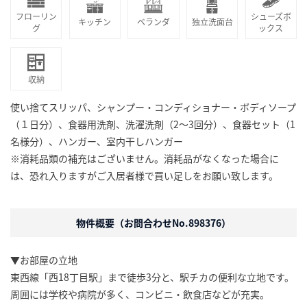
フローリン
シューズボ
キッチン
ベランダ
独立洗面台
グ
ックス
収納
使い捨てスリッパ、シャンプー・コンディショナー・ボディソープ
（１日分）、食器用洗剤、洗濯洗剤（2～3回分）、食器セット（1
名様分）、ハンガー、室内干しハンガー
※消耗品類の補充はございません。消耗品がなくなった場合に
は、恐れ入りますがご入居者様で買い足しをお願い致します。
物件概要（お問合わせNo.898376）
▼お部屋の立地
東西線「西18丁目駅」まで徒歩3分と、駅チカの便利な立地です。
周囲には学校や病院が多く、コンビニ・飲食店などが充実。