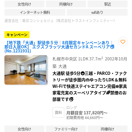
女性向け
同棲向け
駅近
インターネット無料
wifiあり
運営会社：
東京コンシェルジュ（株式会社トラストインフィニティー）
キャンペーン
【地下鉄「大通」駅徒歩５分｜8月限定キャンペーンあり｜
即日入居OK】 エクスフラッツ大通セカンドA スーペリア🚭
お気
(No.1231931)
に入
り登
札幌市中央区
1LDK
37.7m²
2002年10月
録
築
大通
大通駅 徒歩5分🚇三越・PARCO・ファク
トリーが徒歩圏内👜ゆったりLDK＆無料
Wi‑Fiで快適ステイ✨エアコン完備❄️家具
家電充実のスーペリアタイプ🌈禁煙のお
部屋です🚭
ロング
月額目安 137,820円～
賃料
初期費用他 44,660円～
女性向け
ファミリー向け
同棲向け