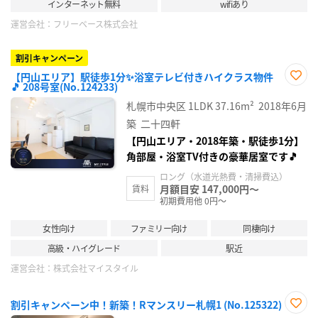
インターネット無料
wifiあり
運営会社：
フリーベース株式会社
割引キャンペーン
【円山エリア】駅徒歩1分✨浴室テレビ付きハイクラス物件
🎵 208号室(No.124233)
お気
に入
札幌市中央区
1LDK
37.16m²
2018年6月
り登
録
築
二十四軒
【円山エリア・2018年築・駅徒歩1分】
角部屋・浴室TV付きの豪華居室です🎵
ロング（水道光熱費・清掃費込）
月額目安 147,000円～
賃料
初期費用他 0円～
女性向け
ファミリー向け
同棲向け
高級・ハイグレード
駅近
運営会社：
株式会社マイスタイル
割引キャンペーン中！新築！Rマンスリー札幌1 (No.125322)