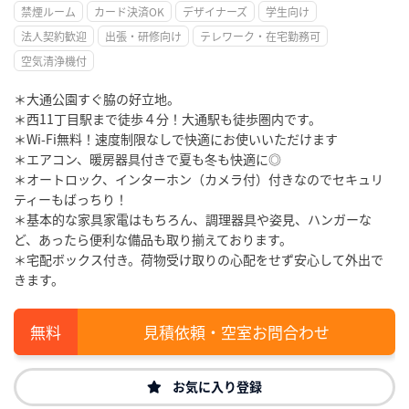
禁煙ルーム
カード決済OK
デザイナーズ
学生向け
法人契約歓迎
出張・研修向け
テレワーク・在宅勤務可
空気清浄機付
＊大通公園すぐ脇の好立地。
＊西11丁目駅まで徒歩４分！大通駅も徒歩圏内です。
＊Wi-Fi無料！速度制限なしで快適にお使いいただけます
＊エアコン、暖房器具付きで夏も冬も快適に◎
＊オートロック、インターホン（カメラ付）付きなのでセキュリ
ティーもばっちり！
＊基本的な家具家電はもちろん、調理器具や姿見、ハンガーな
ど、あったら便利な備品も取り揃えております。
＊宅配ボックス付き。荷物受け取りの心配をせず安心して外出で
きます。
見積依頼・空室お問合わせ
お気に入り登録