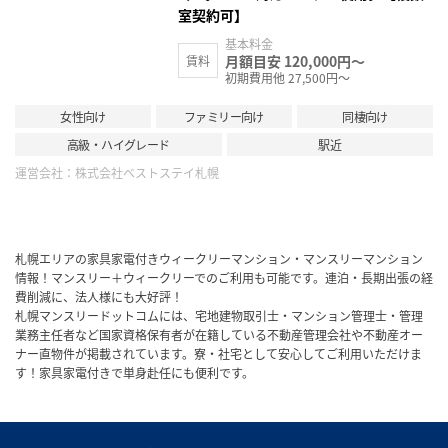
室契約可】
基本料金
月額目安 120,000円～
賃料
初期費用他 27,500円～
女性向け
ファミリー向け
同棲向け
高級・ハイグレード
駅近
運営会社：
株式会社ベストステイ札幌
札幌エリアの家具家電付きウィークリーマンション・マンスリーマンション
情報！マンスリー＋ウィークリーでのご利用も可能です。連泊・長期出張の経
費削減に、法人様にも大好評！
札幌マンスリードットコムには、宅地建物取引士・マンション管理士・管理
業務主任者など国家資格保有者が在籍している不動産管理会社や不動産オー
ナー直物件が掲載されています。寮・社宅として安心してご利用いただけま
す！家具家電付きで単身赴任にも便利です。