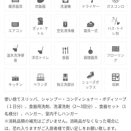
暖房器具
炊飯器
洗濯機
ドライヤー
ガスコンロ
ポット･ケ
バス･トイ
エアコン
空気清浄機
寝具一式
トル
レ別
温水洗浄便
フローリン
洋式トイレ
食器
調理器具
座
グ
シューズボ
キッチン
ベランダ
独立洗面台
収納
ックス
使い捨てスリッパ、シャンプー・コンディショナー・ボディソープ
（１日分）、食器用洗剤、洗濯洗剤（2～3回分）、食器セット（1
名様分）、ハンガー、室内干しハンガー
※消耗品類の補充はございません。消耗品がなくなった場合に
は、恐れ入りますがご入居者様で買い足しをお願い致します。