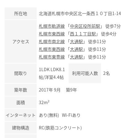
所在地
北海道札幌市中央区北一条西１０丁目1-14
札幌市軌道線
「
中央区役所前駅
」 徒歩7分
札幌市東西線
「
西１１丁目駅
」 徒歩4分
アクセス
札幌市南北線
「
大通駅
」 徒歩11分
札幌市東西線
「
大通駅
」 徒歩11分
札幌市東豊線
「
大通駅
」 徒歩11分
1LDK LDK8.1
間取り
利用可能人数
2名
帖/洋室4.4帖
築年数
2017年 9月 築9年
面積
32m²
インターネット
あり(無料) Wi-Fiあり
建物構造
RC(鉄筋コンクリート)