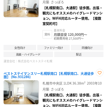
録
月築
さっぽろ
【札幌駅南口、大通駅】徒歩圏。出張・
観光にもオススメのハイグレードマンシ
ョン。WiFi6対応ルーター使用。【複数
室契約可】
基本料金
月額目安 120,000円～
賃料
初期費用他 27,500円～
女性向け
ファミリー向け
同棲向け
高級・ハイグレード
駅近
運営会社：
株式会社ベストステイ札幌
ベストステイマンスリー札幌駅南口【札幌駅南口、大通徒歩
圏】 (No.931286)
お気
に入
札幌市中央区
1LDK
36.38m²
2003年10
り登
録
月築
さっぽろ
【札幌駅南口、大通駅】徒歩圏。出張・
観光にもオススメのハイグレードマンシ
ョン。WiFi6対応ルーター使用。【複数