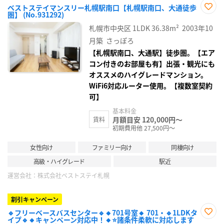
ベストステイマンスリー札幌駅南口【札幌駅南口、大通徒歩
圏】 (No.931292)
お気
に入
札幌市中央区
1LDK
36.38m²
2003年10
り登
録
月築
さっぽろ
【札幌駅南口、大通駅】徒歩圏。【エア
コン付きのお部屋も有】出張・観光にも
オススメのハイグレードマンション。
WiFi6対応ルーター使用。【複数室契約
可】
基本料金
月額目安 120,000円～
賃料
初期費用他 27,500円～
女性向け
ファミリー向け
同棲向け
高級・ハイグレード
駅近
運営会社：
株式会社ベストステイ札幌
割引キャンペーン
🔹フリーベースバスセンター🔹🔸701号室🔸 701・🔹1LDKタ
イプ🔹🔸キャンペーン対応中！🔸⭐諸条件柔軟に対応します
お気