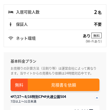
2
入居可能人数
名
保証人
不要
あり
無料
ネット環境
(Wi-Fiあり)
基本料金プラン
お見積りの計算方法（日割り等）は運営会社によって異なり
ます。当サイトからの見積もり依頼は24時間対応中です。
見積書を依頼
🍉7/27～8/16特別CP🍉大通公園504
7日以上～31日未満