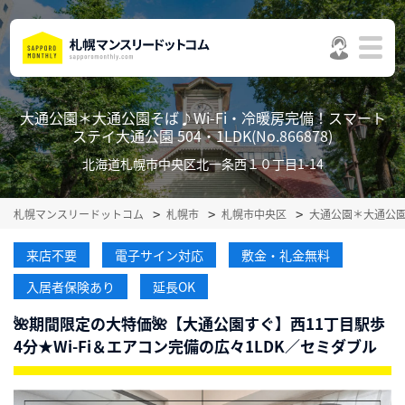
大通公園＊大通公園そば♪Wi-Fi・冷暖房完備！スマート
ステイ大通公園 504・1LDK(No.866878)
北海道札幌市中央区北一条西１０丁目1-14
札幌マンスリードットコム
札幌市
札幌市中央区
大通公園＊大通公園
来店不要
電子サイン対応
敷金・礼金無料
入居者保険あり
延長OK
🌺期間限定の大特価🌺【大通公園すぐ】西11丁目駅歩
4分★Wi-Fi＆エアコン完備の広々1LDK／セミダブル