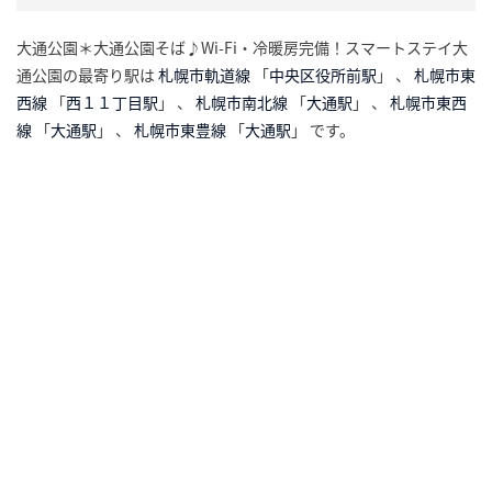
大通公園＊大通公園そば♪Wi-Fi・冷暖房完備！スマートステイ大
通公園の最寄り駅は
札幌市軌道線
「
中央区役所前駅
」 、
札幌市東
西線
「
西１１丁目駅
」 、
札幌市南北線
「
大通駅
」 、
札幌市東西
線
「
大通駅
」 、
札幌市東豊線
「
大通駅
」 です。