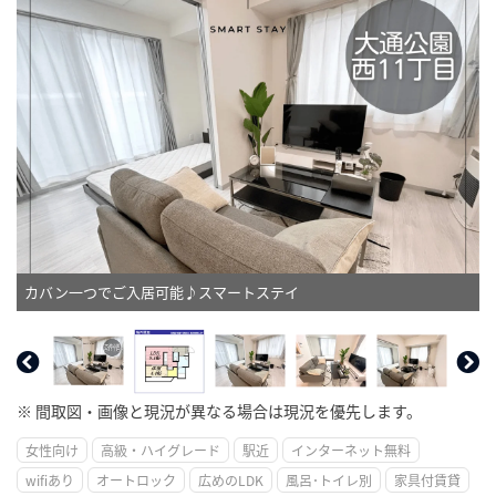
カバン一つでご入居可能♪スマートステイ
※ 間取図・画像と現況が異なる場合は現況を優先します。
女性向け
高級・ハイグレード
駅近
インターネット無料
wifiあり
オートロック
広めのLDK
風呂･トイレ別
家具付賃貸