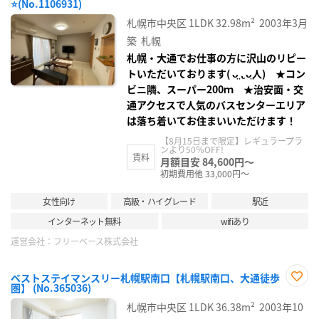
⭐(No.1106931)
に入
り登
札幌市中央区
1LDK
32.98m²
2003年3月
録
築
札幌
札幌・大通でお仕事の方に沢山のリピー
トいただいております( ᴗ̤ .̮ ᴗ̤人) ★コン
ビニ隣、スーパー200ｍ ★治安面・交
通アクセスで人気のバスセンターエリア
は落ち着いてお住まいいただけます！
【8月15日まで限定】レギュラープラ
ンより50％OFF!
賃料
月額目安 84,600円～
初期費用他 33,000円～
女性向け
高級・ハイグレード
駅近
インターネット無料
wifiあり
運営会社：
フリーベース株式会社
ベストステイマンスリー札幌駅南口【札幌駅南口、大通徒歩
圏】 (No.365036)
お気
に入
札幌市中央区
1LDK
36.38m²
2003年10
り登