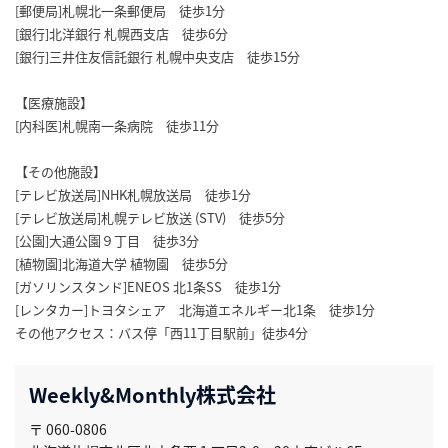
[郵便局]札幌北一条郵便局 徒歩1分
[銀行]北洋銀行 札幌西支店 徒歩6分
[銀行]三井住友信託銀行 札幌中央支店 徒歩15分
【医療施設】
[内科医]札幌南一条病院 徒歩11分
【その他施設】
[テレビ放送局]NHK札幌放送局 徒歩1分
[テレビ放送局]札幌テレビ放送 (STV) 徒歩5分
[公園]大通公園９丁目 徒歩3分
[植物園]北海道大学 植物園 徒歩5分
[ガソリンスタンド]ENEOS 北1条SS 徒歩1分
[レンタカー]トヨタシェア 北海道エネルギー北1条 徒歩1分
その他アクセス：バス停「西11丁目駅前」徒歩4分
Weekly&Monthly株式会社
〒 060-0806