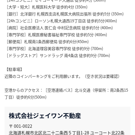
［大学・短大］札幌医科大学 徒歩約4分 (350m)
［銀行］北洋銀行 札幌西支店札幌医大病院出張所 徒歩約5分 (350m)
［24hコンビニ］ローソン札幌大通西19丁目店 徒歩約5分(400m)
［病院］社会医療法人 医仁会 中村記念病院 徒歩約5分 (400m)
［専門学校］札幌医療秘書福祉専門学校 徒歩約5分 (400m)
［郵便局］札幌南1条西郵便局 徒歩約6分(450m)
［専門学校］北海道理容美容専門学校 徒歩約9分 (700m)
［ドラッグストア］サンドラッグ 南4条店 徒歩約9分 (700m)
【駐車場】
近隣のコインパーキングをご利用願います。（空き状況は要確認）
空港からのアクセス：［空港連絡バス］北斗交通（停留所：南2条西15
丁目）徒歩約6分(500m)
株式会社ジェイワン不動産
〒 001-0022
北海道札幌市北区北二十二条西５丁目1-28 ユーコート北22条