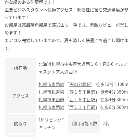
かな緑のある住環境です！
主要ビジネスタウンへ快適アクセス！利便性に富む交通環境が整
っています！
お部屋は高層階角部屋で藻岩山も一望でき、素敵なビューが楽し
めます！
エアコン完備していますので、夏も涼しく快適にお過ごし頂けま
す。
北海道札幌市中央区大通西１６丁目3-6 アルフ
所在地
ァスクエア大通西16
札幌市東西線
「
円山公園駅
」 徒歩13分 1100m
札幌市軌道線
「
西１５丁目駅
」 徒歩4分 350m
アクセス
札幌市東西線
「
西１８丁目駅
」 徒歩4分 300m
札幌市東西線
「
西１１丁目駅
」 徒歩6分 500ｍ
1R リビング*
間取り
利用可能人数
2名
キッチン