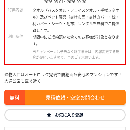
2026-05-01
～
2026-09-30
特典内容
タオル（バスタオル・フェイスタオル・手拭きタオ
ル）及びベッド寝具（掛け布団・掛けカバー・枕・
枕カバー・シーツ・毛布）レンタルを無料でご提供
致します。
利用条件
期間中にご成約頂いた全てのお客様が対象となりま
す。
当キャンペーンは予告なく終了または、内容変更する場
合が御座いますので、予めご了承願います。
建物入口はオートロック完備で防犯面も安心のマンションです！
大通公園も直ぐ近く！
見積依頼・空室お問合わせ
お気に入り登録