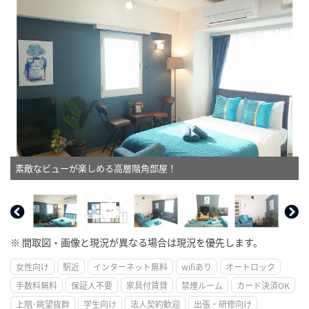
素敵なビューが楽しめる高層階角部屋！
※ 間取図・画像と現況が異なる場合は現況を優先します。
女性向け
駅近
インターネット無料
wifiあり
オートロック
手数料無料
保証人不要
家具付賃貸
禁煙ルーム
カード決済OK
上階･眺望抜群
学生向け
法人契約歓迎
出張・研修向け