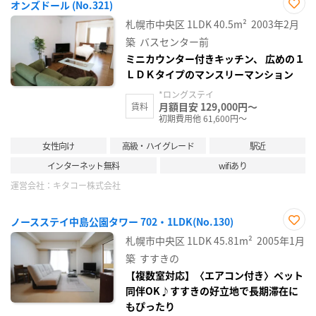
オンズドール (No.321)
お気
札幌市中央区
1LDK
40.5m²
2003年2月
に入
り登
築
バスセンター前
録
ミニカウンター付きキッチン、 広めの１
ＬＤＫタイプのマンスリーマンション
*ロングステイ
月額目安 129,000円～
賃料
初期費用他 61,600円～
女性向け
高級・ハイグレード
駅近
インターネット無料
wifiあり
運営会社：
キタコー株式会社
ノースステイ中島公園タワー 702・1LDK(No.130)
お気
札幌市中央区
1LDK
45.81m²
2005年1月
に入
り登
築
すすきの
録
【複数室対応】〈エアコン付き〉ペット
同伴OK♪すすきの好立地で長期滞在に
もぴったり