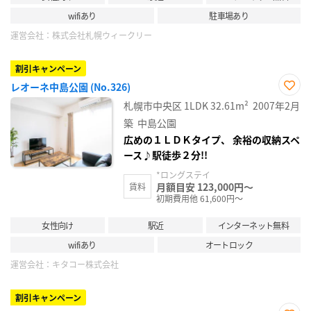
wifiあり
駐車場あり
運営会社：
株式会社札幌ウィークリー
割引キャンペーン
レオーネ中島公園 (No.326)
お気
札幌市中央区
1LDK
32.61m²
2007年2月
に入
り登
築
中島公園
録
広めの１ＬＤＫタイプ、 余裕の収納スペ
ース♪駅徒歩２分!!
*ロングステイ
月額目安 123,000円～
賃料
初期費用他 61,600円～
女性向け
駅近
インターネット無料
wifiあり
オートロック
運営会社：
キタコー株式会社
割引キャンペーン