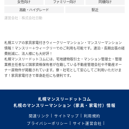
女性向け
ファミリー向け
同棲向け
高級・ハイグレード
駅近
運営会社：
株式会社日動
札幌エリアの家具家電付きウィークリーマンション・マンスリーマンション
情報！マンスリー＋ウィークリーでのご利用も可能です。連泊・長期出張の経
費削減に、法人様にも大好評！
札幌マンスリードットコムには、宅地建物取引士・マンション管理士・管理
業務主任者など国家資格保有者が在籍している不動産管理会社や不動産オー
ナー直物件が掲載されています。寮・社宅として安心してご利用いただけま
す！家具家電付きで単身赴任にも便利です。
札幌マンスリードットコム
札幌のマンスリーマンション（家具・家電付）情報
関連リンク
サイトマップ
利用規約
プライバシーポリシー
サイト運営会社