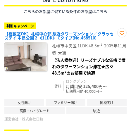
こちらのお部屋に似ている条件のお部屋はこちら
割引キャンペーン
【複数室OK】札幌中心部 駅近タワーマンション／クラッセ
ステイ 中島公園２《1LDK》 Cタイプ(No.468510)
お気
に入
札幌市中央区
1LDK
48.5m²
2005年11月
り登
録
築
大通
【法人様歓迎】リーズナブルな価格で憧
れのタワーマンション滞在★広々
48.5m²のお部屋で快適
ロングプラン
月額目安 125,400円～
賃料
初期費用他 40,000円～
女性向け
ファミリー向け
同棲向け
高級・ハイグレード
駅近
運営会社：
株式会社日動