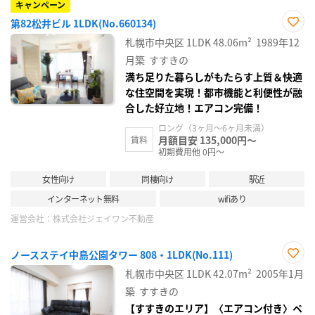
キャンペーン
第82松井ビル 1LDK(No.660134)
お気
札幌市中央区
1LDK
48.06m²
1989年12
に入
り登
月築
すすきの
録
満ち足りた暮らしがもたらす上質＆快適
な住空間を実現！都市機能と利便性が融
合した好立地！エアコン完備！
ロング（3ヶ月～6ヶ月未満）
月額目安 135,000円～
賃料
初期費用他 0円～
女性向け
同棲向け
駅近
インターネット無料
wifiあり
運営会社：
株式会社ジェイワン不動産
ノースステイ中島公園タワー 808・1LDK(No.111)
お気
札幌市中央区
1LDK
42.07m²
2005年1月
に入
り登
築
すすきの
録
【すすきのエリア】〈エアコン付き〉ペ