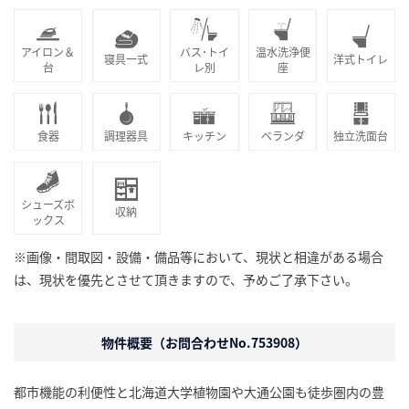
アイロン＆
バス･トイ
温水洗浄便
寝具一式
洋式トイレ
台
レ別
座
食器
調理器具
キッチン
ベランダ
独立洗面台
シューズボ
収納
ックス
※画像・間取図・設備・備品等において、現状と相違がある場合
は、現状を優先とさせて頂きますので、予めご了承下さい。
物件概要（お問合わせNo.753908）
都市機能の利便性と北海道大学植物園や大通公園も徒歩圏内の豊