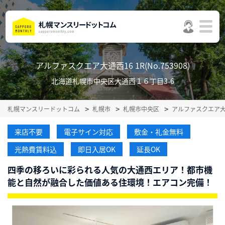
アルファスクエア大通西16 1R(No.753908)
北海道札幌市中央区大通西１６丁目3-6
札幌マンスリードットコム
札幌市
札幌市中央区
アルファスクエア大
来店不要
電子サイン対応
敷金・礼金無料
光熱費賃料込
即日入居OK
延長OK
四季の移ろいに彩られる人気の大通西エリア！都市機
能と自然が融合した価値ある住環境！エアコン完備！