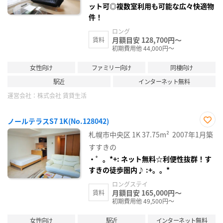
ット可◎複数室利用も可能な広々快適物
件！
ロング
月額目安 128,700円～
賃料
初期費用他 44,000円～
女性向け
ファミリー向け
同棲向け
駅近
インターネット無料
運営会社：
株式会社 賃貸生活
ノールテラスS7 1K(No.128042)
お気
札幌市中央区
1K
37.75m²
2007年1月築
に入
り登
すすきの
録
・゜。*+: ネット無料☆利便性抜群！す
すきの徒歩圏内♪ :+。。*
ロングステイ
月額目安 165,000円～
賃料
初期費用他 49,500円～
女性向け
駅近
インターネット無料