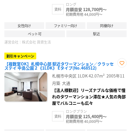
ロング
月額目安 128,700円～
賃料
初期費用他 44,000円～
女性向け
ファミリー向け
同棲向け
ペット可
駅近
運営会社：
株式会社 賃貸生活
割引キャンペーン
【複数室OK】札幌中心部 駅近タワーマンション／クラッセ
ステイ 中島公園２《1LDK》 Eタイプ(No.468512)
お気
に入
札幌市中央区
1LDK
42.07m²
2005年11
り登
録
月築
大通
【法人様歓迎】リーズナブルな価格で憧
れのタワーマンション滞在★人気の角部
屋でバルコニーも広々
ロングプラン
月額目安 125,400円～
賃料
初期費用他 40,000円～