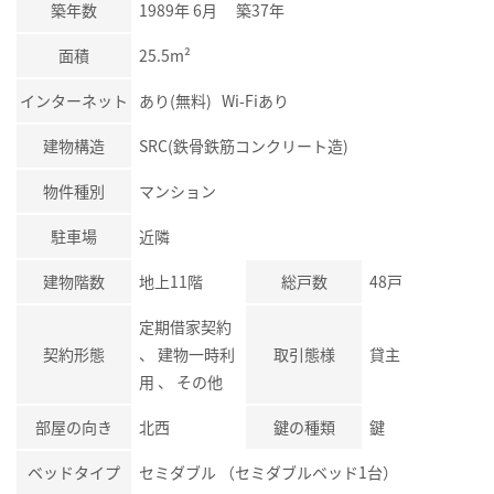
築年数
1989年 6月 築37年
面積
25.5m²
インターネット
あり(無料) Wi-Fiあり
建物構造
SRC(鉄骨鉄筋コンクリート造)
物件種別
マンション
駐車場
近隣
建物階数
地上11階
総戸数
48戸
定期借家契約
契約形態
、 建物一時利
取引態様
貸主
用 、 その他
部屋の向き
北西
鍵の種類
鍵
ベッドタイプ
セミダブル （セミダブルベッド1台）