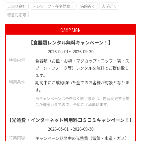
日当り良好
テレワーク・在宅勤務可
病院近く
大学近く
特急対応可
CAMPAIGN
【食器類レンタル無料キャンペーン！】
2026-05-01
～
2026-09-30
特典内容
食器類（お皿・お椀・マグカップ・コップ・箸・ス
プーン・フォーク等）レンタルを無料でご提供致し
ます。
利用条件
期間中にご成約頂いた全てのお客様が対象となりま
す。
当キャンペーンは予告なく終了または、内容変更する場
合が御座いますので、予めご了承願います。
【光熱費・インターネット利用料コミコミキャンペーン！】
2026-05-01
～
2026-09-30
特典内容
キャンペーン期間中の光熱費（電気・水道・ガス）